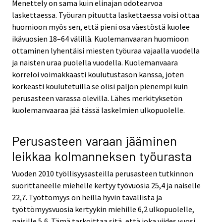
Menettely on sama kuin elinajan odotearvoa
laskettaessa. Työuran pituutta laskettaessa voisi ottaa
huomioon myös sen, että pieni osa väestöstä kuolee
ikävuosien 18–64 välillä. Kuolemanvaaran huomioon
ottaminen lyhentäisi miesten työuraa vajaalla vuodella
ja naisten uraa puolella vuodella. Kuolemanvaara
korreloi voimakkaasti koulutustason kanssa, joten
korkeasti koulutetuilla se olisi paljon pienempi kuin
perusasteen varassa olevilla. Lähes merkityksetön
kuolemanvaaraa jää tässä laskelmien ulkopuolelle.
Perusasteen varaan jääminen
leikkaa kolmanneksen työurasta
Vuoden 2010 työllisyysasteilla perusasteen tutkinnon
suorittaneelle miehelle kertyy työvuosia 25,4 ja naiselle
22,7. Työttömyys on heillä hyvin tavallista ja
työttömyysvuosia kertyykin miehille 6,2 ulkopuolelle,
naisille 5,6. Tämä tarkoittaa sitä, että joka viides vuosi