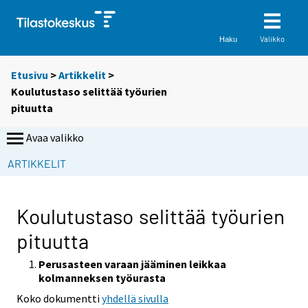
Valikko
Haku
Etusivu
>
Artikkelit
>
Koulutustaso selittää työurien
pituutta
Avaa valikko
S
ARTIKKELIT
i
i
r
Koulutustaso selittää työurien
r
pituutta
y
t
Perusasteen varaan jääminen leikkaa
t
kolmanneksen työurasta
o
Koko dokumentti
yhdellä sivulla
i