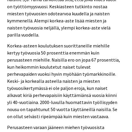
on työttömyysvuosi. Keskiasteen tutkinto nostaa
miesten työvuosien odotearvoa kuudella ja naisten
kymmenellä. Alempi korkea-aste lisää miesten ja
naisten työvuosia neljällä, ylempi korkea-aste vielä
parilla vuodella.
Korkea-asteen koulutuksen suorittaneille miehille
kertyy työvuosia 50 prosenttia enemmän kuin
perusasteen miehille. Naisilla ero on jopa 67 prosenttia,
kun heikommin koulutetut naiset tulevat
perhevapaiden vuoksi hyvin myöhään työmarkkinoille.
Keski- ja korkealla asteella naisten ja miesten
työvuosikertymässä ei ole paljon eroja, kun naiset
alkavat kiriä perhevapaisiin käyttämiänsä vuosia kiinni
yli 40-vuotiaina. 2000-luvulla huomattavin työllisyyden
nousu on tapahtunut 50 vuotta täyttäneillä naisilla. Se
on ollut selvästi ripeämpää kuin miesten vastaava.
Perusasteen varaan jääneen miehen työvuosista