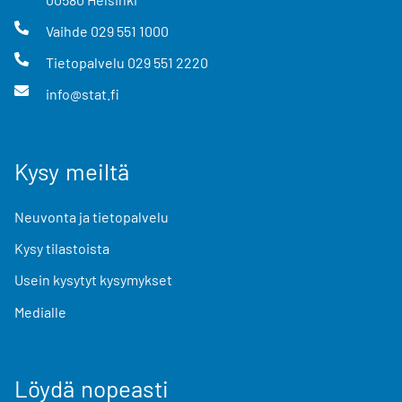
Vaihde
029 551 1000
Tietopalvelu
029 551 2220
info@stat.fi
Kysy meiltä
Neuvonta ja tietopalvelu
Kysy tilastoista
Usein kysytyt kysymykset
Medialle
Löydä nopeasti