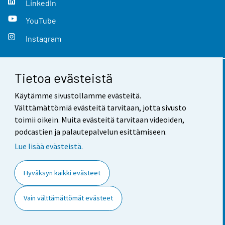
LinkedIn
YouTube
Instagram
Tietoa evästeistä
Yhteystiedot
Käytämme sivustollamme evästeitä.
Palaute
Välttämättömiä evästeitä tarvitaan, jotta sivusto
toimii oikein. Muita evästeitä tarvitaan videoiden,
Käyttöehdot
podcastien ja palautepalvelun esittämiseen.
Tietosuoja
Lue lisää evästeistä.
Saavutettavuus
Hyväksyn kaikki evästeet
Tietoa sivustosta
Vain välttämättömät evästeet
Evästeasetukset