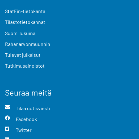
StatFin-tietokanta
Tilastotietokannat
Suomi lukuina
Rahanarvonmuunnin
Tulevat julkaisut
Tutkimusaineistot
Seuraa meitä
Tilaa uutisviesti
Facebook
Twitter