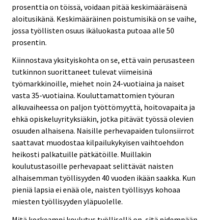
prosenttia on töissä, voidaan pitää keskimääräisenä
aloitusikänä. Keskimääräinen poistumisikä on se vaihe,
jossa työllisten osuus ikäluokasta putoaa alle 50
prosentin.
Kiinnostava yksityiskohta on se, että vain perusasteen
tutkinnon suorittaneet tulevat viimeisinä
työmarkkinoille, miehet noin 24-vuotiaina ja naiset
vasta 35-vuotiaina. Kouluttamattomien työuran
alkuvaiheessa on paljon työttömyyttä, hoitovapaita ja
ehkä opiskeluyrityksiäkin, jotka pitävät työssä olevien
osuuden alhaisena. Naisille perhevapaiden tulonsiirrot
saattavat muodostaa kilpailukykyisen vaihtoehdon
heikosti palkatuille pätkätöille. Muillakin
koulutustasoille perhevapaat selittävät naisten
alhaisemman työllisyyden 40 vuoden ikään saakka. Kun
pieniä lapsia ei enää ole, naisten työllisyys kohoaa
miesten työllisyyden yläpuolelle.
Mitä korkeampi koulutus työllisellä on, sitä pidempään