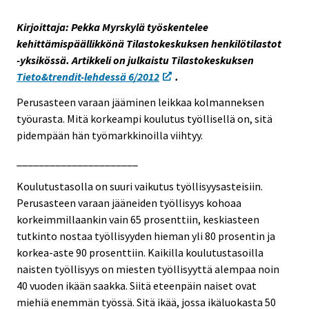
s
Kirjoittaja: Pekka Myrskylä työskentelee
e
kehittämispäällikkönä Tilastokeskuksen henkilötilastot
e
-yksikössä. Artikkeli on julkaistu Tilastokeskuksen
n
Tieto&trendit-lehdessä 6/2012
.
p
a
Perusasteen varaan jääminen leikkaa kolmanneksen
l
työurasta. Mitä korkeampi koulutus työllisellä on, sitä
v
pidempään hän työmarkkinoilla viihtyy.
e
______________________
l
u
Koulutustasolla on suuri vaikutus työllisyysasteisiin.
u
Perusasteen varaan jääneiden työllisyys kohoaa
n
korkeimmillaankin vain 65 prosenttiin, keskiasteen
.
tutkinto nostaa työllisyyden hieman yli 80 prosentin ja
korkea-aste 90 prosenttiin. Kaikilla koulutustasoilla
naisten työllisyys on miesten työllisyyttä alempaa noin
40 vuoden ikään saakka. Siitä eteenpäin naiset ovat
miehiä enemmän työssä. Sitä ikää, jossa ikäluokasta 50