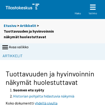
Valikko
Haku
Etusivu
>
Artikkelit
>
Tuottavuuden ja hyvinvoinnin
näkymät huolestuttavat
Avaa valikko
S
ARTIKKELIT
i
i
r
Tuottavuuden ja hyvinvoinnin
r
näkymät huolestuttavat
y
t
Suomen etu syöty
t
Historian pohjalta hidastuvia näkymiä
o
Koko dokumentti
yhdellä sivulla
i