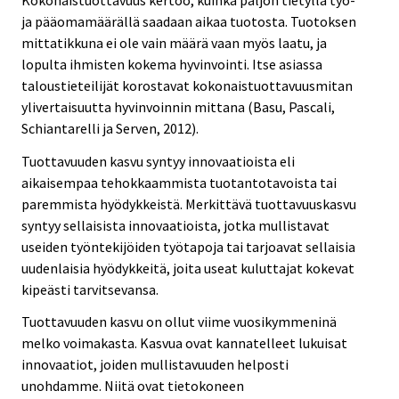
ja pääomamäärällä saadaan aikaa tuotosta. Tuotoksen
mittatikkuna ei ole vain määrä vaan myös laatu, ja
lopulta ihmisten kokema hyvinvointi. Itse asiassa
taloustieteilijät korostavat kokonaistuottavuusmitan
ylivertaisuutta hyvinvoinnin mittana (Basu, Pascali,
Schiantarelli ja Serven, 2012).
Tuottavuuden kasvu syntyy innovaatioista eli
aikaisempaa tehokkaammista tuotantotavoista tai
paremmista hyödykkeistä. Merkittävä tuottavuuskasvu
syntyy sellaisista innovaatioista, jotka mullistavat
useiden työntekijöiden työtapoja tai tarjoavat sellaisia
uudenlaisia hyödykkeitä, joita useat kuluttajat kokevat
kipeästi tarvitsevansa.
Tuottavuuden kasvu on ollut viime vuosikymmeninä
melko voimakasta. Kasvua ovat kannatelleet lukuisat
innovaatiot, joiden mullistavuuden helposti
unohdamme. Niitä ovat tietokoneen