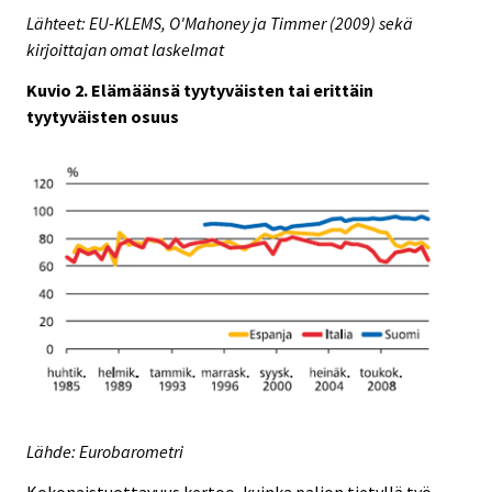
Lähteet: EU-KLEMS, O'Mahoney ja Timmer (2009) sekä
kirjoittajan omat laskelmat
Kuvio 2. Elämäänsä tyytyväisten tai erittäin
tyytyväisten osuus
Lähde: Eurobarometri
Kokonaistuottavuus kertoo, kuinka paljon tietyllä työ-