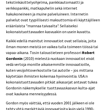
tekstinkäsittelyohjelma, pankkiautomaatti ja
verkkopankki, matkapuhelin sekä internet
hakukoneineen ja muine palveluineen. Internetin
palvelut ovat tyypillisesti maksuttomia eli käyttäjilleen
eräänlaista "mannaa taivaalta". Sellaiseksi
kokonaistuottavuuden kasvuakin on usein kuvattu.
Kaikki edellä mainitut innovaatiot ovat sellaisia, joita
ilman monen meistä on vaikea tulla toimeen töissä tai
vapaa-aikana. Tosin taloustieteen professori
Robert
Gordonin
(2010) mielestä nuokaan innovaatiot eivät
vedä vertoja monille aikaisemmille innovaatioille,
kuten vesijohtoverkostolle tai autolle – jos mittana
käytetään ihmisten kokemaa hyvinvointia. USA:n
kokonaistuottavuuden pitkät aikasarjat antavat tukea
Gordonin näkemykselle: tuottavuuskasvun kulta-ajat
ovat kaukana menneisyydessä.
Gordon myös väittää, että vuoden 2001 jälkeen ei ole
tehty yhtä merkittäviä innovaatioita kuin vielä 1990-