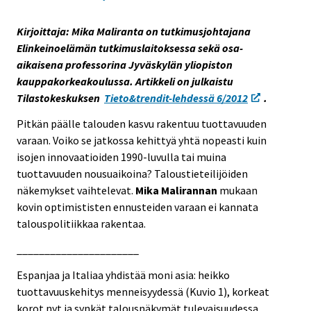
s
e
Kirjoittaja: Mika Maliranta on tutkimusjohtajana
e
Elinkeinoelämän tutkimuslaitoksessa sekä osa-
n
aikaisena professorina Jyväskylän yliopiston
p
kauppakorkeakoulussa. Artikkeli on julkaistu
a
Tilastokeskuksen
Tieto&trendit-lehdessä 6/2012
.
l
Pitkän päälle talouden kasvu rakentuu tuottavuuden
v
varaan. Voiko se jatkossa kehittyä yhtä nopeasti kuin
e
isojen innovaatioiden 1990-luvulla tai muina
l
tuottavuuden nousuaikoina? Taloustieteilijöiden
u
näkemykset vaihtelevat.
Mika Malirannan
mukaan
u
kovin optimististen ennusteiden varaan ei kannata
n
talouspolitiikkaa rakentaa.
.
______________________
Espanjaa ja Italiaa yhdistää moni asia: heikko
tuottavuuskehitys menneisyydessä (Kuvio 1), korkeat
korot nyt ja synkät talousnäkymät tulevaisuudessa.