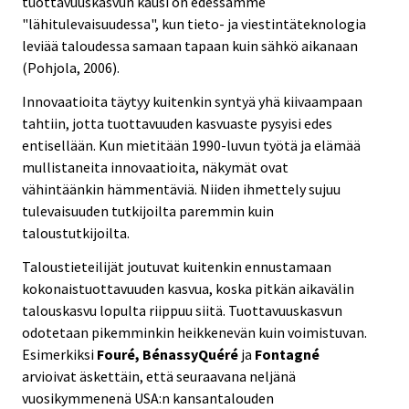
tuottavuuskasvun kausi on edessämme
"lähitulevaisuudessa", kun tieto- ja viestintäteknologia
leviää taloudessa samaan tapaan kuin sähkö aikanaan
(Pohjola, 2006).
Innovaatioita täytyy kuitenkin syntyä yhä kiivaampaan
tahtiin, jotta tuottavuuden kasvuaste pysyisi edes
entisellään. Kun mietitään 1990-luvun työtä ja elämää
mullistaneita innovaatioita, näkymät ovat
vähintäänkin hämmentäviä. Niiden ihmettely sujuu
tulevaisuuden tutkijoilta paremmin kuin
taloustutkijoilta.
Taloustieteilijät joutuvat kuitenkin ennustamaan
kokonaistuottavuuden kasvua, koska pitkän aikavälin
talouskasvu lopulta riippuu siitä. Tuottavuuskasvun
odotetaan pikemminkin heikkenevän kuin voimistuvan.
Esimerkiksi
Fouré, Bénassy­Quéré
ja
Fontagné
arvioivat äskettäin, että seuraavana neljänä
vuosikymmenenä USA:n kansantalouden