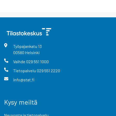
Työpajankatu
13
00580
Helsinki
Vaihde
029 551 1000
Tietopalvelu
029 551 2220
info@stat.fi
Kysy meiltä
Neuvonta ja tietopalvelu