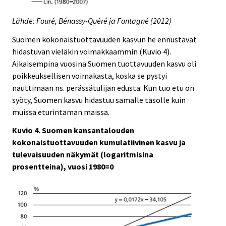
Lähde: Fouré, Bénassy-Quéré ja Fontagné (2012)
Suomen kokonaistuottavuuden kasvun he ennustavat
hidastuvan vieläkin voimakkaammin (Kuvio 4).
Aikaisempina vuosina Suomen tuottavuuden kasvu oli
poikkeuksellisen voimakasta, koska se pystyi
nauttimaan ns. perässätulijan edusta. Kun tuo etu on
syöty, Suomen kasvu hidastuu samalle tasolle kuin
muissa eturintaman maissa.
Kuvio 4. Suomen kansantalouden
kokonaistuottavuuden kumulatiivinen kasvu ja
tulevaisuuden näkymät (logaritmisina
prosentteina), vuosi 1980=0