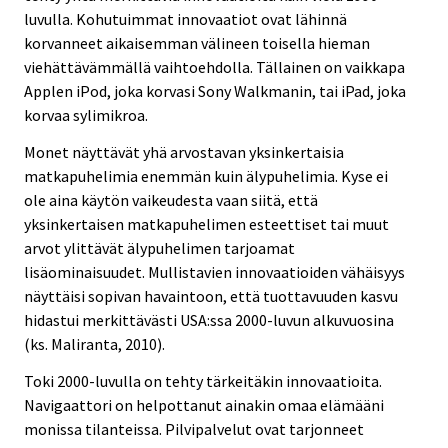
luvulla. Kohutuimmat innovaatiot ovat lähinnä
korvanneet aikaisemman välineen toisella hieman
viehättävämmällä vaihtoehdolla. Tällainen on vaikkapa
Applen iPod, joka korvasi Sony Walkmanin, tai iPad, joka
korvaa sylimikroa.
Monet näyttävät yhä arvostavan yksinkertaisia
matkapuhelimia enemmän kuin älypuhelimia. Kyse ei
ole aina käytön vaikeudesta vaan siitä, että
yksinkertaisen matkapuhelimen esteettiset tai muut
arvot ylittävät älypuhelimen tarjoamat
lisäominaisuudet. Mullistavien innovaatioiden vähäisyys
näyttäisi sopivan havaintoon, että tuottavuuden kasvu
hidastui merkittävästi USA:ssa 2000-luvun alkuvuosina
(ks. Maliranta, 2010).
Toki 2000-luvulla on tehty tärkeitäkin innovaatioita.
Navigaattori on helpottanut ainakin omaa elämääni
monissa tilanteissa. Pilvipalvelut ovat tarjonneet