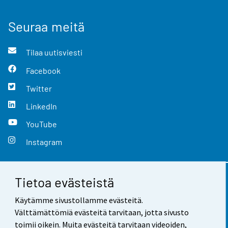
Seuraa meitä
Tilaa uutisviesti
Facebook
Twitter
LinkedIn
YouTube
Instagram
Tietoa evästeistä
Yhteystiedot
Käytämme sivustollamme evästeitä.
Palaute
Välttämättömiä evästeitä tarvitaan, jotta sivusto
toimii oikein. Muita evästeitä tarvitaan videoiden,
Käyttöehdot