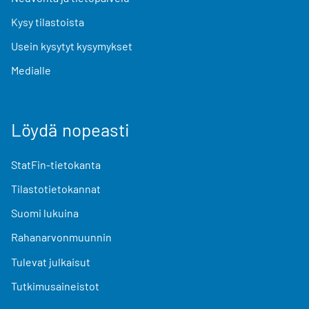
Kysy tilastoista
Usein kysytyt kysymykset
Medialle
Löydä nopeasti
StatFin-tietokanta
Tilastotietokannat
Suomi lukuina
Rahanarvonmuunnin
Tulevat julkaisut
Tutkimusaineistot