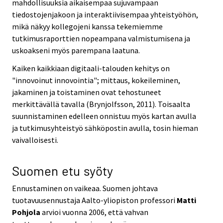
mahdollisuuksia aikaisempaa sujuvampaan
tiedostojenjakoon ja interaktiivisempaa yhteistyöhön,
mikä näkyy kollegojeni kanssa tekemiemme
tutkimusraporttien nopeampana valmistumisena ja
uskoakseni myös parempana laatuna.
Kaiken kaikkiaan digitaali-talouden kehitys on
"innovoinut innovointia"; mittaus, kokeileminen,
jakaminen ja toistaminen ovat tehostuneet
merkittävällä tavalla (Brynjolfsson, 2011). Toisaalta
suunnistaminen edelleen onnistuu myös kartan avulla
ja tutkimusyhteistyö sähköpostin avulla, tosin hieman
vaivalloisesti.
Suomen etu syöty
Ennustaminen on vaikeaa. Suomen johtava
tuotavuusennustaja Aalto-yliopiston professori
Matti
Pohjola
arvioi vuonna 2006, että vahvan