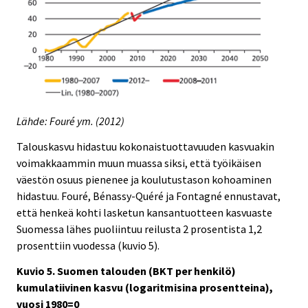
Lähde: Fouré ym. (2012)
Talouskasvu hidastuu kokonaistuottavuuden kasvuakin
voimakkaammin muun muassa siksi, että työikäisen
väestön osuus pienenee ja koulutustason kohoaminen
hidastuu. Fouré, Bénassy-Quéré ja Fontagné ennustavat,
että henkeä kohti lasketun kansantuotteen kasvuaste
Suomessa lähes puoliintuu reilusta 2 prosentista 1,2
prosenttiin vuodessa (kuvio 5).
Kuvio 5. Suomen talouden (BKT per henkilö)
kumulatiivinen kasvu (logaritmisina prosentteina),
vuosi 1980=0