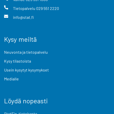
Tietopalvelu
029 551 2220
info@stat.fi
Kysy meiltä
Neuvonta ja tietopalvelu
Kysy tilastoista
Usein kysytyt kysymykset
Medialle
Löydä nopeasti
StatFin-tietokanta