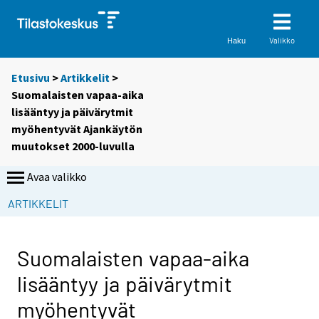
Valikko
Haku
Etusivu
>
Artikkelit
>
Suomalaisten vapaa-aika
lisääntyy ja päivärytmit
myöhentyvät Ajankäytön
muutokset 2000-luvulla
Avaa valikko
ARTIKKELIT
Suomalaisten vapaa-aika
lisääntyy ja päivärytmit
myöhentyvät