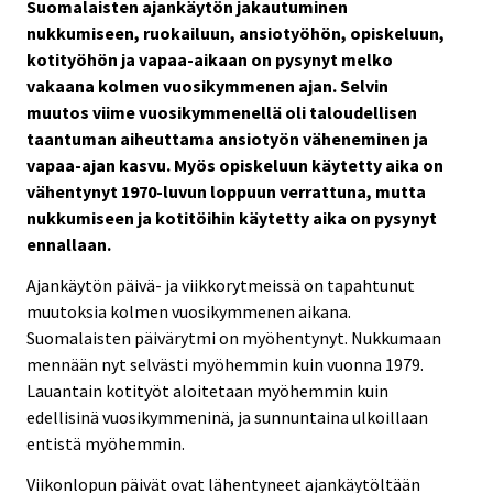
Suomalaisten ajankäytön jakautuminen
nukkumiseen, ruokailuun, ansiotyöhön, opiskeluun,
kotityöhön ja vapaa-aikaan on pysynyt melko
vakaana kolmen vuosikymmenen ajan. Selvin
muutos viime vuosikymmenellä oli taloudellisen
taantuman aiheuttama ansiotyön väheneminen ja
vapaa-ajan kasvu. Myös opiskeluun käytetty aika on
vähentynyt 1970-luvun loppuun verrattuna, mutta
nukkumiseen ja kotitöihin käytetty aika on pysynyt
ennallaan.
Ajankäytön päivä- ja viikkorytmeissä on tapahtunut
muutoksia kolmen vuosikymmenen aikana.
Suomalaisten päivärytmi on myöhentynyt. Nukkumaan
mennään nyt selvästi myöhemmin kuin vuonna 1979.
Lauantain kotityöt aloitetaan myöhemmin kuin
edellisinä vuosikymmeninä, ja sunnuntaina ulkoillaan
entistä myöhemmin.
Viikonlopun päivät ovat lähentyneet ajankäytöltään