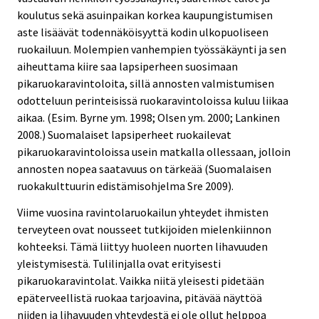
koulutus sekä asuinpaikan korkea kaupungistumisen
aste lisäävät todennäköisyyttä kodin ulkopuoliseen
ruokailuun. Molempien vanhempien työssäkäynti ja sen
aiheuttama kiire saa lapsiperheen suosimaan
pikaruokaravintoloita, sillä annosten valmistumisen
odotteluun perinteisissä ruokaravintoloissa kuluu liikaa
aikaa. (Esim. Byrne ym. 1998; Olsen ym. 2000; Lankinen
2008.) Suomalaiset lapsiperheet ruokailevat
pikaruokaravintoloissa usein matkalla ollessaan, jolloin
annosten nopea saatavuus on tärkeää (Suomalaisen
ruokakulttuurin edistämisohjelma Sre 2009).
Viime vuosina ravintolaruokailun yhteydet ihmisten
terveyteen ovat nousseet tutkijoiden mielenkiinnon
kohteeksi. Tämä liittyy huoleen nuorten lihavuuden
yleistymisestä. Tulilinjalla ovat erityisesti
pikaruokaravintolat. Vaikka niitä yleisesti pidetään
epäterveellistä ruokaa tarjoavina, pitävää näyttöä
niiden ja lihavuuden yhteydestä ei ole ollut helppoa