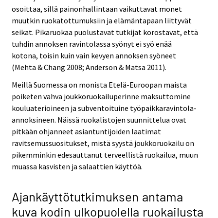
osoittaa, sillä painonhallintaan vaikuttavat monet
muutkin ruokatottumuksiin ja elämäntapaan liittyvät
seikat. Pikaruokaa puolustavat tutkijat korostavat, että
tuhdin annoksen ravintolassa syönyt ei syö enää
kotona, toisin kuin vain kevyen annoksen syöneet
(Mehta & Chang 2008; Anderson & Matsa 2011).
Meillä Suomessa on monista Etelä-Euroopan maista
poiketen vahva joukkoruokailuperinne maksuttomine
kouluaterioineen ja subventoituine työpaikkaravintola-
annoksineen. Näissä ruokalistojen suunnittelua ovat
pitkään ohjanneet asiantuntijoiden laatimat
ravitsemussuositukset, mistä syystä joukkoruokailu on
pikemminkin edesauttanut terveellistä ruokailua, muun
muassa kasvisten ja salaattien käyttöä.
Ajankäyttötutkimuksen antama
kuva kodin ulkopuolella ruokailusta