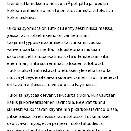
trenditutkimuksen aineistojen
pohjalta ja lopuksi
2
kokoan erilaisten aineistojen tuottamista tuloksista
kokonaiskuvaa.
Ulkona syömistä on tutkittu erityisesti niissä maissa,
joissa ravintolaelinkeino on vanhemman
taajamatyyppisen asumisen tai turismin vuoksi
vahvempaa kuin meillä. Talousteorian mukaan
uskotaan, että ruoanvalmistusta ulkoistetaan sitä
enemmän, mitä suuremmat talouden tulot ovat.
Tutkimukset vahvistavat oletuksen yleisellä tasolla,
mutta yhteys ei ole aivan suoraviivainen. Erot ilmenevät
eri tavoin erilaisissa ravintoloissa käynneissä.
Tuloilla näyttää olevan vaikutusta silloin, kun valitaan
kallis ja korkeatasoinen ravintola. Ne eivät tunnu
suuresti vaikuttavan käynteihin pikaruokaravintoloissa,
pitserioissa tai etnisissä ravintoloissa. Tutkimukset
osoittavat myös, että perheen ruokataloudesta
vastaavan henkilön työssäkäynti, suurehkot tulot ja