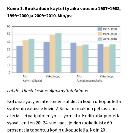
Kuvio 1. Ruokailuun käytetty aika vuosina 1987−1988,
1999−2000 ja 2009−2010. Min/pv.
Lähde: Tilastokeskus. Ajankäyttötutkimus.
Kotona syötyjen aterioiden suhdetta kodin ulkopuolella
syötyihin valaisee kuvio 2. Siinä on mukana pelkästään
ateriat, ei välipalojen yms. syömistä. Kodin ulkopuolella
syövät eniten 20−24-vuotiaat, joiden ruokailuista 60
prosenttia tapahtuu kodin ulkopuolella. Noin 20