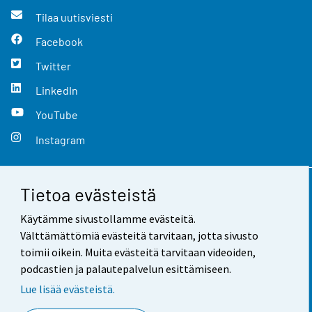
Tilaa uutisviesti
Facebook
Twitter
LinkedIn
YouTube
Instagram
Tietoa evästeistä
Yhteystiedot
Käytämme sivustollamme evästeitä.
Palaute
Välttämättömiä evästeitä tarvitaan, jotta sivusto
toimii oikein. Muita evästeitä tarvitaan videoiden,
Käyttöehdot
podcastien ja palautepalvelun esittämiseen.
Tietosuoja
Lue lisää evästeistä.
Saavutettavuus