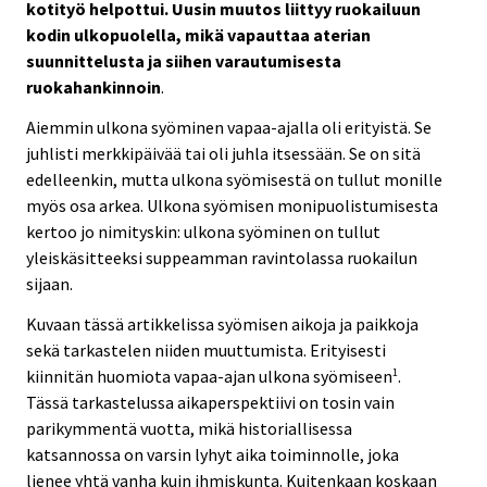
kotityö helpottui. Uusin muutos liittyy ruokailuun
kodin ulkopuolella, mikä vapauttaa aterian
suunnittelusta ja siihen varautumisesta
ruokahankinnoin
.
Aiemmin ulkona syöminen vapaa-ajalla oli erityistä. Se
juhlisti merkkipäivää tai oli juhla itsessään. Se on sitä
edelleenkin, mutta ulkona syömisestä on tullut monille
myös osa arkea. Ulkona syömisen monipuolistumisesta
kertoo jo nimityskin: ulkona syöminen on tullut
yleiskäsitteeksi suppeamman ravintolassa ruokailun
sijaan.
Kuvaan tässä artikkelissa syömisen aikoja ja paikkoja
sekä tarkastelen niiden muuttumista. Erityisesti
kiinnitän huomiota vapaa-ajan ulkona syömiseen
.
1
Tässä tarkastelussa aikaperspektiivi on tosin vain
parikymmentä vuotta, mikä historiallisessa
katsannossa on varsin lyhyt aika toiminnolle, joka
lienee yhtä vanha kuin ihmiskunta. Kuitenkaan koskaan