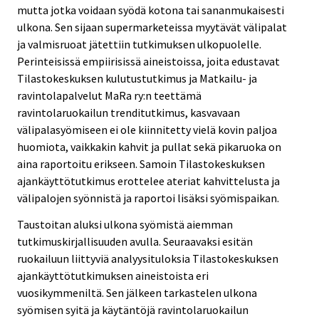
mutta jotka voidaan syödä kotona tai sananmukaisesti
ulkona. Sen sijaan supermarketeissa myytävät välipalat
ja valmisruoat jätettiin tutkimuksen ulkopuolelle.
Perinteisissä empiirisissä aineistoissa, joita edustavat
Tilastokeskuksen kulutustutkimus ja Matkailu- ja
ravintolapalvelut MaRa ry:n teettämä
ravintolaruokailun trenditutkimus, kasvavaan
välipalasyömiseen ei ole kiinnitetty vielä kovin paljoa
huomiota, vaikkakin kahvit ja pullat sekä pikaruoka on
aina raportoitu erikseen. Samoin Tilastokeskuksen
ajankäyttötutkimus erottelee ateriat kahvittelusta ja
välipalojen syönnistä ja raportoi lisäksi syömispaikan.
Taustoitan aluksi ulkona syömistä aiemman
tutkimuskirjallisuuden avulla. Seuraavaksi esitän
ruokailuun liittyviä analyysituloksia Tilastokeskuksen
ajankäyttötutkimuksen aineistoista eri
vuosikymmeniltä. Sen jälkeen tarkastelen ulkona
syömisen syitä ja käytäntöjä ravintolaruokailun