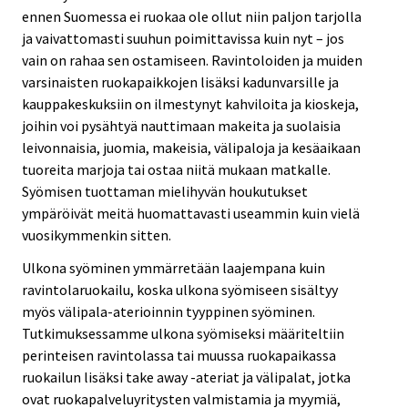
ennen Suomessa ei ruokaa ole ollut niin paljon tarjolla
ja vaivattomasti suuhun poimittavissa kuin nyt – jos
vain on rahaa sen ostamiseen. Ravintoloiden ja muiden
varsinaisten ruokapaikkojen lisäksi kadunvarsille ja
kauppakeskuksiin on ilmestynyt kahviloita ja kioskeja,
joihin voi pysähtyä nauttimaan makeita ja suolaisia
leivonnaisia, juomia, makeisia, välipaloja ja kesäaikaan
tuoreita marjoja tai ostaa niitä mukaan matkalle.
Syömisen tuottaman mielihyvän houkutukset
ympäröivät meitä huomattavasti useammin kuin vielä
vuosikymmenkin sitten.
Ulkona syöminen ymmärretään laajempana kuin
ravintolaruokailu, koska ulkona syömiseen sisältyy
myös välipala-aterioinnin tyyppinen syöminen.
Tutkimuksessamme ulkona syömiseksi määriteltiin
perinteisen ravintolassa tai muussa ruokapaikassa
ruokailun lisäksi take away -ateriat ja välipalat, jotka
ovat ruokapalveluyritysten valmistamia ja myymiä,