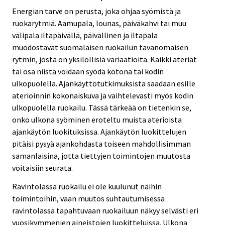
Energian tarve on perusta, joka ohjaa syömistä ja
ruokarytmiä. Aamupala, lounas, päiväkahvi tai muu
välipala iltapäivällä, päivällinen ja iltapala
muodostavat suomalaisen ruokailun tavanomaisen
rytmin, josta on yksilöllisiä variaatioita. Kaikki ateriat
tai osa niistä voidaan syödä kotona tai kodin
ulkopuolella. Ajankäyttötutkimuksista saadaan esille
aterioinnin kokonaiskuva ja vaihtelevasti myös kodin
ulkopuolella ruokailu. Tässä tärkeää on tietenkin se,
onko ulkona syöminen eroteltu muista aterioista
ajankäytön luokituksissa. Ajankäytön luokittelujen
pitäisi pysyä ajankohdasta toiseen mahdollisimman
samanlaisina, jotta tiettyjen toimintojen muutosta
voitaisiin seurata.
Ravintolassa ruokailu ei ole kuulunut näihin
toimintoihin, vaan muutos suhtautumisessa
ravintolassa tapahtuvaan ruokailuun näkyy selvästi eri
vuosikymmenien aineistojen luokitteluissa. Ulkona