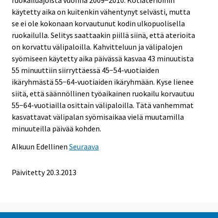
ruokailuajoista vuonna 2009−2010. Kotiate­rioihin
käytetty aika on kuitenkin vähentynyt selvästi, mutta
se ei ole kokonaan korvautunut kodin ulkopuolisella
ruokailulla. Selitys saattaakin piillä siinä, että aterioita
on korvattu välipaloilla. Kahvitteluun ja välipalojen
syömiseen käytetty aika päivässä kasvaa 43 minuutista
55 minuuttiin siirryttäessä 45−54-vuotiaiden
ikäryhmästä 55−64-vuotiaiden ikäryhmään. Kyse lienee
siitä, että säännöllinen työaikainen ruokailu korvautuu
55−64-vuotiailla osittain välipaloilla. Tätä vanhemmat
kasvattavat välipalan syömisaikaa vielä muutamilla
minuuteilla päivää kohden.
Alkuun
Edellinen
Seuraava
Päivitetty 20.3.2013