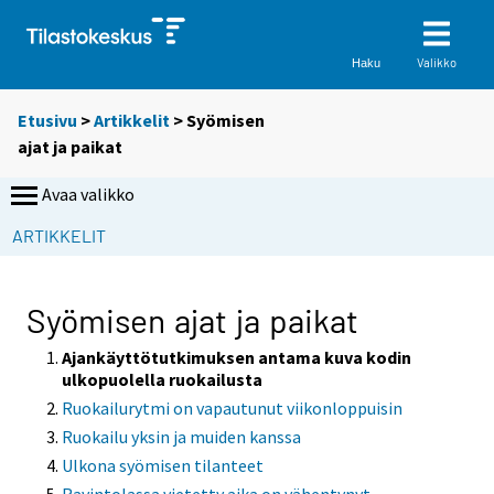
Valikko
Haku
Etusivu
>
Artikkelit
> Syömisen
ajat ja paikat
Avaa valikko
ARTIKKELIT
Syömisen ajat ja paikat
Ajankäyttötutkimuksen antama kuva kodin
ulkopuolella ruokailusta
Ruokailurytmi on vapautunut viikonloppuisin
Ruokailu yksin ja muiden kanssa
Ulkona syömisen tilanteet