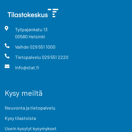
Työpajankatu
13
00580
Helsinki
Vaihde
029 551 1000
Tietopalvelu
029 551 2220
info@stat.fi
Kysy meiltä
Neuvonta ja tietopalvelu
Kysy tilastoista
Usein kysytyt kysymykset