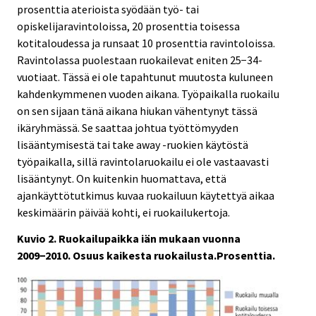
prosenttia aterioista syödään työ- tai
opiskelijaravintoloissa, 20 prosenttia toisessa
kotitaloudessa ja runsaat 10 prosenttia ravintoloissa.
Ravintolassa puolestaan ruokailevat eniten 25−34-
vuotiaat. Tässä ei ole tapahtunut muutosta kuluneen
kahdenkymmenen vuoden aikana. Työpaikalla ruokailu
on sen sijaan tänä aikana hiukan vähentynyt tässä
ikäryhmässä. Se saattaa johtua työttömyyden
lisääntymisestä tai take away -ruokien käytöstä
työpaikalla, sillä ravintolaruokailu ei ole vastaavasti
lisääntynyt. On kuitenkin huomattava, että
ajankäyttötutkimus kuvaa ruokailuun käytettyä aikaa
keskimäärin päivää kohti, ei ruokailukertoja.
Kuvio 2. Ruokailupaikka iän mukaan vuonna
2009−2010. Osuus kaikesta ruokailusta.Prosenttia.