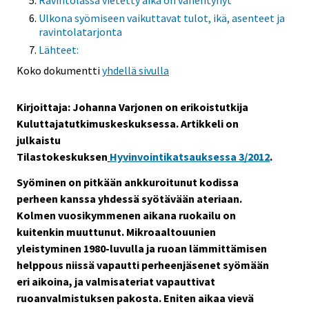
Ravintolassa vietetty aika on vähentynyt
Ulkona syömiseen vaikuttavat tulot, ikä, asenteet ja
ravintolatarjonta
Lähteet:
Koko dokumentti
yhdellä sivulla
Kirjoittaja: Johanna Varjonen on erikoistutkija
Kuluttajatutkimuskeskuksessa. Artikkeli on
julkaistu
Tilastokeskuksen
Hyvinvointikatsauksessa 3/2012
.
Syöminen on pitkään ankkuroitunut kodissa
perheen kanssa yhdessä syötävään ateriaan.
Kolmen vuosikymmenen aikana ruokailu on
kuitenkin muuttunut. Mikroaaltouunien
yleistyminen 1980-luvulla ja ruoan lämmittämisen
helppous niissä vapautti perheenjäsenet syömään
eri aikoina, ja valmisateriat vapauttivat
ruoanvalmistuksen pakosta. Eniten aikaa vievä