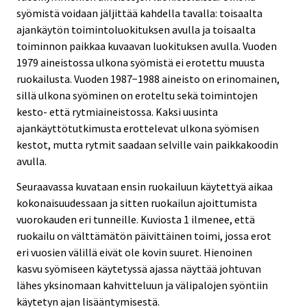
syömistä voidaan jäljittää kahdella tavalla: toisaalta
ajankäytön toimintoluokituksen avulla ja toisaalta
toiminnon paikkaa kuvaavan luokituksen avulla. Vuoden
1979 aineistossa ulkona syömistä ei erotettu muusta
ruokailusta. Vuoden 1987−1988 aineisto on erinomainen,
sillä ulkona syöminen on eroteltu sekä toimintojen
kesto- että rytmiaineistossa. Kaksi uusinta
ajankäyttötutkimusta erottelevat ulkona syömisen
kestot, mutta rytmit saadaan selville vain paikkakoodin
avulla.
Seuraavassa kuvataan ensin ruokailuun käytettyä aikaa
kokonaisuudessaan ja sitten ruokailun ajoittumista
vuorokauden eri tunneille. Kuviosta 1 ilmenee, että
ruokailu on välttämätön päivittäinen toimi, jossa erot
eri vuosien välillä eivät ole kovin suuret. Hienoinen
kasvu syömiseen käytetyssä ajassa näyttää johtuvan
lähes yksinomaan kahvitteluun ja välipalojen syöntiin
käytetyn ajan lisääntymisestä.