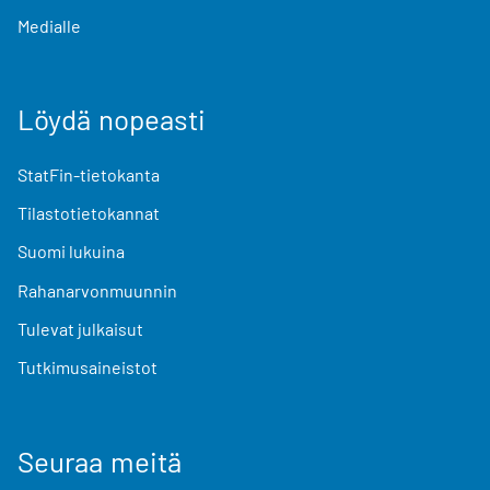
Medialle
Löydä nopeasti
StatFin-tietokanta
Tilastotietokannat
Suomi lukuina
Rahanarvonmuunnin
Tulevat julkaisut
Tutkimusaineistot
Seuraa meitä