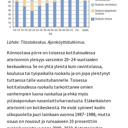
Lähde: Tilastokeskus. Ajankäyttötutkimus.
Kiinnostava piirre on toisessa kotitaloudessa
aterioinnin yleisyys varsinkin 20−24-vuotiaiden
keskuudessa. Se on yhtä yleistä kuin ravintolassa,
koulussa tai työpaikalla ruokailu ja on jopa yleistynyt
tultaessa tälle vuosituhannelle. Toisessa
kotitaloudessa ruokailu tarkoittanee omien
vanhempien luona ruokailua ja ehkä myös
ystäväporukan ruoanlaittoharrastusta. Eläkeikäisten
ateriointi on kotikeskeistä. He eivät syöneet kodin
ulkopuolella juuri lainkaan vuonna 1987−1988, mutta
osuus on noussut jo runsaaseen 10 prosenttiin