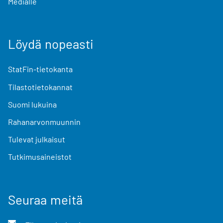
Medialle
Löydä nopeasti
StatFin-tietokanta
Tilastotietokannat
Suomi lukuina
Rahanarvonmuunnin
Tulevat julkaisut
Tutkimusaineistot
Seuraa meitä