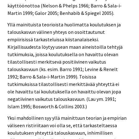
käyttöönottoa (Nelson & Phelps 1966; Barro & Sala-i-
Martin 1999; Galor 2005; Benhabib & Spiegel 2005).
Yllä mainituista teorioista huolimatta koulutuksen ja
talouskasvun välinen yhteys on osoittautunut
empiirisissä tarkasteluissa kiistanalaiseksi.
Kirjallisuudesta löytyy usean maan aineistoilla tehtyjä
tutkimuksia, joissa koulutuksella on havaittu olevan
tilastollisesti merkitsevä positiivinen vaikutus
talouskasvuun (ks. esim. Barro 1991; Levine & Renelt
1992; Barro & Sala-i-Martin 1999). Toisissa
tutkimuksissa tilastollisesti merkittävää yhteyttä ei
ole havaittu tai koulutuksella on havaittu olevan jopa
negatiivinen vaikutus talouskasvuun. (Lau ym. 1991;
Islam 1995; Bosworth & Collins 2003.)
Yksi mahdollinen syy yllä mainittuun teorian ja empirian
väliseen ristiriitaan voi olla se, että tarkasteltaessa
koulutuksen yhteyttä talouskasvuun, inhimillisen