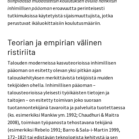
tilinpidossa muodostetun koulutuksen avulla hankitun
inhimillisen pääoman
eroavuutta perinteisesti
tutkimuksissa käytetyistä sijaismuuttujista, jotka
perustuvat ikäluokittaisiin koulutusmääriin.
Teorian ja empirian välinen
ristiriita
Talouden moderneissa kasvuteorioissa inhimillisen
pääoman on esitetty olevan yksi pitkän ajan
talouskehityksen merkittävistä tekijöistä muiden
tekijöiden ohella. Inhimillisen pääoman –
talousteorioissa yleisesti työikäisten tietojen ja
taitojen – on esitetty toimivan joko suoraan
tuotannontekijänä tavaroita ja palveluita tuotettaessa
(ks. esimerkiksi Mankiw ym. 1992; Chaudhuri & Maitra
2008), toimivan työpanosta tehostavana tekijänä
(esimerkiksi Rebelo 1991; Barro & Sala-i-Martin 1999,
172–182) tai edistävän teknologista kehitystä ja sen