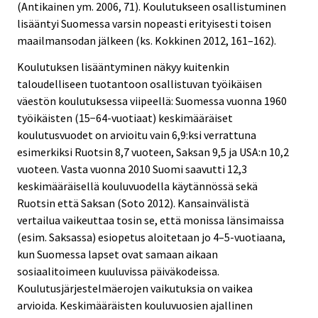
(Antikainen ym. 2006, 71). Koulutukseen osallistuminen
lisääntyi Suomessa varsin nopeasti erityisesti toisen
maailmansodan jälkeen (ks. Kokkinen 2012, 161–162).
Koulutuksen lisääntyminen näkyy kuitenkin
taloudelliseen tuotantoon osallistuvan työikäisen
väestön koulutuksessa viipeellä: Suomessa vuonna 1960
työikäisten (15−64-vuotiaat) keskimääräiset
koulutusvuodet on arvioitu vain 6,9:ksi verrattuna
esimerkiksi Ruotsin 8,7 vuoteen, Saksan 9,5 ja USA:n 10,2
vuoteen. Vasta vuonna 2010 Suomi saavutti 12,3
keskimääräisellä kouluvuodella käytännössä sekä
Ruotsin että Saksan (Soto 2012). Kansainvälistä
vertailua vaikeuttaa tosin se, että monissa länsimaissa
(esim. Saksassa) esiopetus aloitetaan jo 4–5-vuotiaana,
kun Suomessa lapset ovat samaan aikaan
sosiaalitoimeen kuuluvissa päiväkodeissa.
Koulutusjärjestelmäerojen vaikutuksia on vaikea
arvioida. Keskimääräisten kouluvuosien ajallinen