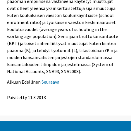
pääoman empiirisenä vastineena käytetyt muuttujat
ovat olleet yleensä yksinkertaistettuja sijaismuuttujia
kuten kouluikäisen väestön koulunkäyntiaste (school
enrolment ratio) ja työikäisen väestön keskimääräiset
koulutusvuodet (average years of schooling in the
working age population). Sen sijaan bruttokansantuote
(BKT) ja toiset siihen liittyvät muuttujat kuten kiinteä
pääoma (K), ja tehdyt työtunnit (L), tilastoidaan YK:n ja
muiden kansainvälisten järjestöjen standardoimassa
kansantalouden tilinpidon järjestelmässä (System of
National Accounts, SNA93, SNA2008).
Alkuun
Edellinen
Seuraava
Päivitetty 11.3.2013