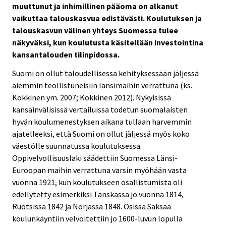
muuttunut ja inhimillinen pääoma on alkanut
vaikuttaa talouskasvua edistävästi. Koulutuksen ja
talouskasvun välinen yhteys Suomessa tulee
näkyväksi, kun koulutusta käsitellään investointina
kansantalouden tilinpidossa.
Suomi on ollut taloudellisessa kehityksessään jäljessä
aiemmin teollistuneisiin länsimaihin verrattuna (ks.
Kokkinen ym. 2007; Kokkinen 2012). Nykyisissä
kansainvälisissä vertailuissa todetun suomalaisten
hyvän koulumenestyksen aikana tullaan harvemmin
ajatelleeksi, että Suomi on ollut jäljessä myös koko
väestölle suunnatussa koulutuksessa.
Oppivelvollisuuslaki säädettiin Suomessa Länsi-
Euroopan maihin verrattuna varsin myöhään vasta
vuonna 1921, kun koulutukseen osallistumista oli
edellytetty esimerkiksi Tanskassa jo vuonna 1814,
Ruotsissa 1842 ja Norjassa 1848. Osissa Saksaa
koulunkäyntiin velvoitettiin jo 1600-luvun lopulla