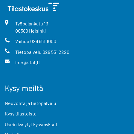
Työpajankatu
13
00580
Helsinki
Vaihde
029 551 1000
Tietopalvelu
029 551 2220
info@stat.fi
Kysy meiltä
Neuvonta ja tietopalvelu
Kysy tilastoista
Usein kysytyt kysymykset