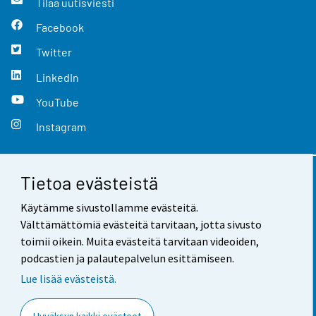
Tilaa uutisviesti
Facebook
Twitter
LinkedIn
YouTube
Instagram
Tietoa evästeistä
Yhteystiedot
Käytämme sivustollamme evästeitä.
Palaute
Välttämättömiä evästeitä tarvitaan, jotta sivusto
toimii oikein. Muita evästeitä tarvitaan videoiden,
Käyttöehdot
podcastien ja palautepalvelun esittämiseen.
Tietosuoja
Lue lisää evästeistä.
Saavutettavuus
Hyväksyn kaikki evästeet