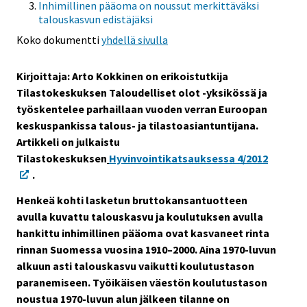
Inhimillinen pääoma on noussut merkittäväksi
s
talouskasvun edistäjäksi
e
Koko dokumentti
yhdellä sivulla
e
n
Kirjoittaja: Arto Kokkinen on erikoistutkija
p
Tilastokeskuksen Taloudelliset olot -yksikössä ja
a
työskentelee parhaillaan vuoden verran Euroopan
l
keskuspankissa talous- ja tilastoasiantuntijana.
v
Artikkeli on julkaistu
e
Tilastokeskuksen
Hyvinvointikatsauksessa 4/2012
l
.
u
u
Henkeä kohti lasketun bruttokansantuotteen
n
avulla kuvattu talouskasvu ja koulutuksen avulla
.
hankittu inhimillinen pääoma ovat kasvaneet rinta
rinnan Suomessa vuosina 1910–2000. Aina 1970-luvun
alkuun asti talouskasvu vaikutti koulutustason
paranemiseen. Työikäisen väestön koulutustason
noustua 1970-luvun alun jälkeen tilanne on