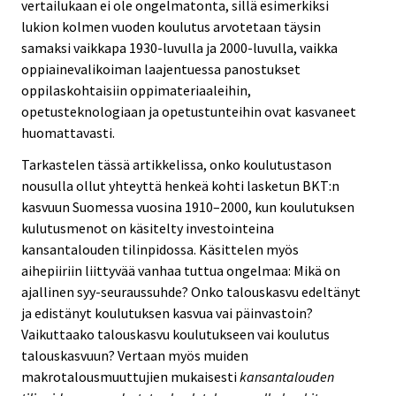
vertailukaan ei ole ongelmatonta, sillä esimerkiksi
lukion kolmen vuoden koulutus arvotetaan täysin
samaksi vaikkapa 1930-luvulla ja 2000-luvulla, vaikka
oppiainevalikoiman laajentuessa panostukset
oppilaskohtaisiin oppimateriaaleihin,
opetusteknologiaan ja opetustunteihin ovat kasvaneet
huomattavasti.
Tarkastelen tässä artikkelissa, onko koulutustason
nousulla ollut yhteyttä henkeä kohti lasketun BKT:n
kasvuun Suomessa vuosina 1910–2000, kun koulutuksen
kulutusmenot on käsitelty investointeina
kansantalouden tilinpidossa. Käsittelen myös
aihepiiriin liittyvää vanhaa tuttua ongelmaa: Mikä on
ajallinen syy-seuraussuhde? Onko talouskasvu edeltänyt
ja edistänyt koulutuksen kasvua vai päinvastoin?
Vaikuttaako talouskasvu koulutukseen vai koulutus
talouskasvuun? Vertaan myös muiden
makrotalousmuuttujien mukaisesti
kansantalouden