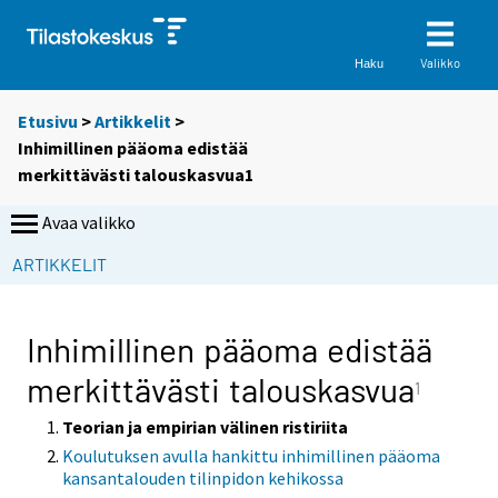
Valikko
Haku
Etusivu
>
Artikkelit
>
Inhimillinen pääoma edistää
merkittävästi talouskasvua1
Avaa valikko
S
ARTIKKELIT
i
i
r
Inhimillinen pääoma edistää
r
merkittävästi talouskasvua
y
1
t
Teorian ja empirian välinen ristiriita
t
Koulutuksen avulla hankittu inhimillinen pääoma
o
kansantalouden tilinpidon kehikossa
i