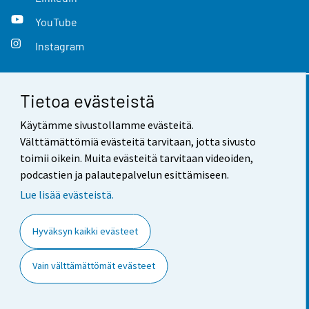
YouTube
Instagram
Tietoa evästeistä
Yhteystiedot
Käytämme sivustollamme evästeitä.
Palaute
Välttämättömiä evästeitä tarvitaan, jotta sivusto
toimii oikein. Muita evästeitä tarvitaan videoiden,
Käyttöehdot
podcastien ja palautepalvelun esittämiseen.
Tietosuoja
Lue lisää evästeistä.
Saavutettavuus
Hyväksyn kaikki evästeet
Tietoa sivustosta
Vain välttämättömät evästeet
Evästeasetukset