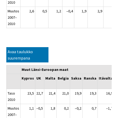
2010
Muutos
2,6
0,5
1,2
–0,4
1,9
2,9
6,2
2007–
2010
Avaa taulukko
suurempana
Muut Länsi-Euroopan maat
Kypros
UK
Malta
Belgia
Saksa
Ranska
Itävalta
L
b
Taso
23,5
22,7
21,4
21,0
19,9
19,3
16,9
2010
Muutos
1,1
–0,5
1,8
0,2
–0,2
0,7
–1,7
2007–