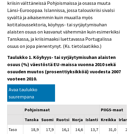
kriisin välttäneissä Pohjoismaissa ja osassa muuta
Länsi-Eurooppaa. Islannissa, jossa talouskriisi sivalsi
syvältä ja aikaisemmin kuin muualla myös
kotitaloussektoria, köyhyys- tai syrjäytymisuhan
alaisten osuus on kasvanut vähemmän kuin esimerkiksi
Tanskassa, ja kriisimaaksi luettavassa Portugalissa
osuus on jopa pienentynyt. (Ks. tietolaatikko.)
Taulukko 1. Köyhyys- tai syrjäytymisuhan alaisten
osuus (%) väestöstä EU-maissa vuonna 2010 sekä
osuuden muutos (prosenttiyksikköä) vuodesta 2007
vuoteen 2010.
Avaa taulukko
suurempana
Pohjoismaat
PIIGS-maat
Tanska
Suomi
Ruotsi
Norja
Islanti
Kreikka
Irlanti*
Taso
18,9
17,9
16,1
14,6
13,7
31,0
29,9