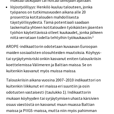
maksaa laskujaan tai hoitaa lainojaan ajallaan.
Vajaatyöllisyys:
Henkilö kuuluu talouteen, jonka
työpanos on tutkimusvuoden aikana alle 20
prosenttia kotitalouden mahdollisesta
täystyöllisyydestä. Tämä potentiaali saadaan
laskemalla yhteen kotitalouden työikäisten jäsenten
työhön käytettävissä olleet kuukaudet, jonka jälkeen
niitä verrataan todella tehtyihin työkuukausiin.
2
AROPE-indikaattorin odotetaan kuvaavan Euroopan
maiden sosiaalisten olosuhteiden muutoksia. Köyhyys-
tai syrjäytymisriski onkin kasvanut eniten talouskriisin
koettelemissa Välimeren ja Baltian maissa. Se on
kuitenkin kasvanut myös muissa maissa.
Talouskriisin aikana vuosina 2007–2010 indikaattori on
kuitenkin liikkunut eri maissa eri suuntiin ja osin
odotusten vastaisesti (taulukko 1). Indikaattorin
mukaan köyhyyden tai syrjäytymisen uhasta kärsivien
osuus väestöstä on kasvanut muun muassa Baltian
maissa ja PIIGS-maissa, mutta niin myös pahimman