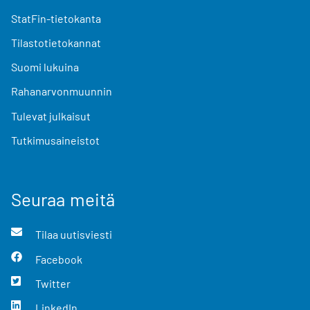
StatFin-tietokanta
Tilastotietokannat
Suomi lukuina
Rahanarvonmuunnin
Tulevat julkaisut
Tutkimusaineistot
Seuraa meitä
Tilaa uutisviesti
Facebook
Twitter
LinkedIn