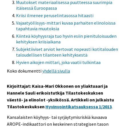
Muutokset materiaalisessa puutteessa suurimpia
itäisessä Euroopassa
Kriisi ilmenee peruselintasossa hitaasti
Vajaatyöllisyys-mittari kuvaa parhaiten elinoloissa
tapahtuvia muutoksia
Kiinteä köyhyysraja tuo hyvin esiin pienituloisuuden
kehityksen kriisiaikana
Subjektiiviset arviot kertovat nopeasti kotitalouden
taloudellisen tilanteen kehityksestä
Hyvien aikojen mittari, joka vaatii tulkintaa
Koko dokumentti
yhdellä sivulla
Kirjoittajat: Kaisa-Mari Okkonen on yliaktuaari ja
Hannele Sauli erikoistutkija Tilastokeskuksen
väestö- ja elinolot -yksikössä. Artikkeli on julkaistu
Tilastokeskuksen
Hyvinvointikatsauksessa 1/2013
.
Kansalaisten köyhyys- tai syrjäytymisriskiä kuvaava
AROPE-indikaattori on keskeinen strategisen tason