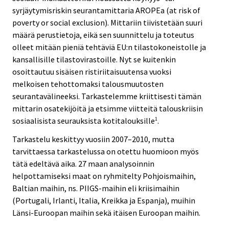
syrjäytymisriskin seurantamittaria AROPEa (at risk of
poverty or social exclusion). Mittariin tiivistetään suuri
määrä perustietoja, eikä sen suunnittelu ja toteutus
olleet mitään pieniä tehtäviä EU:n tilastokoneistolle ja
kansallisille tilastovirastoille. Nyt se kuitenkin
osoittautuu sisäisen ristiriitaisuutensa vuoksi
melkoisen tehottomaksi talousmuutosten
seurantavälineeksi. Tarkastelemme kriittisesti tämän
mittarin osatekijöitä ja etsimme viitteitä talouskriisin
sosiaalisista seurauksista kotitalouksille
.
1
Tarkastelu keskittyy vuosiin 2007–2010, mutta
tarvittaessa tarkastelussa on otettu huomioon myös
tätä edeltävä aika. 27 maan analysoinnin
helpottamiseksi maat on ryhmitelty Pohjoismaihin,
Baltian maihin, ns. PIIGS-maihin eli kriisimaihin
(Portugali, Irlanti, Italia, Kreikka ja Espanja), muihin
Länsi-Euroopan maihin sekä itäisen Euroopan maihin.