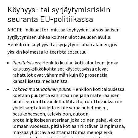
Köyhyys- tai syrjäytymisriskin
seuranta EU-politiikassa
AROPE-indikaattori mittaa köyhyyden tai sosiaalisen
syrjäytymisen uhkaa kolmen ulottuvuuden avulla.
Henkilö on köyhyys- tai syrjäytymisuhan alainen, jos
yksikin kolmesta kriteeristä toteutuu:
Pienituloisuus:
Henkilö kuuluu kotitalouteen, jonka
kulutusyksikkökohtaiset käytettävissä olevat
rahatulot ovat vähemmän kuin 60 prosenttia
kansallisesta mediaanista.
Vakava materiaalinen puute:
Henkilön kotitaloudessa
koetaan puutetta vähintään neljällä materiaalisen
puutteen ulottuvuudella. Mitattuja ulottuvuuksia on
yhdeksän: taloudella ei ole varaa puhelimeen,
pesukoneeseen, televisioon, autoon,
proteiinipitoiseen ateriaan joka toinen päivä, viikon
lomaan vuodessa, pitää kotiaan riittävän lämpimänä,
maksaa yllättäviä välttämättömiä menoja eikä