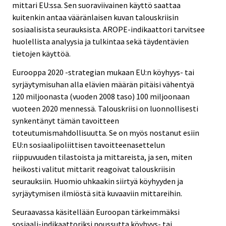
mittari EU:ssa. Sen suoraviivainen käyttö saattaa
kuitenkin antaa vääränlaisen kuvan talouskriisin
sosiaalisista seurauksista. AROPE-indikaattori tarvitsee
huolellista analyysia ja tulkintaa sekä täydentävien
tietojen käyttöä.
Eurooppa 2020 -strategian mukaan EU:n köyhyys- tai
syrjäytymisuhan alla elävien määrän pitäisi vähentyä
120 miljoonasta (vuoden 2008 taso) 100 miljoonaan
vuoteen 2020 mennessä. Talouskriisi on luonnollisesti
synkentänyt tämän tavoitteen
toteutumismahdollisuutta. Se on myös nostanut esiin
EU:n sosiaalipoliittisen tavoitteenasettelun
riippuvuuden tilastoista ja mittareista, ja sen, miten
heikosti valitut mittarit reagoivat talouskriisin
seurauksiin. Huomio uhkaakin siirtyä köyhyyden ja
syrjäytymisen ilmiöstä sitä kuvaaviin mittareihin.
Seuraavassa käsitellään Euroopan tärkeimmäksi
sosiaali-indikaattoriksi noussutta köyhyys- tai