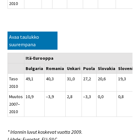
2010
Avaa taulukko
suurempana
Itä-Eurooppa
Bulgaria
Romania
Unkari
Puola
Slovakia
Slovenia
Taso
49,1
40,3
31,0
27,2
20,6
19,3
2010
Muutos
10,9
–3,9
2,8
–3,3
0,0
0,8
2007–
2010
* Irlannin luvut koskevat vuotta 2009.
Lähde: Eurostat. EU-SILC.