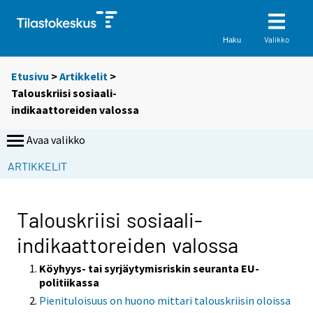
Valikko
Haku
Etusivu
>
Artikkelit
>
Talouskriisi sosiaali-
indikaattoreiden valossa
Avaa valikko
ARTIKKELIT
Talouskriisi sosiaali-
indikaattoreiden valossa
Köyhyys- tai syrjäytymisriskin seuranta EU-
politiikassa
Pienituloisuus on huono mittari talouskriisin oloissa