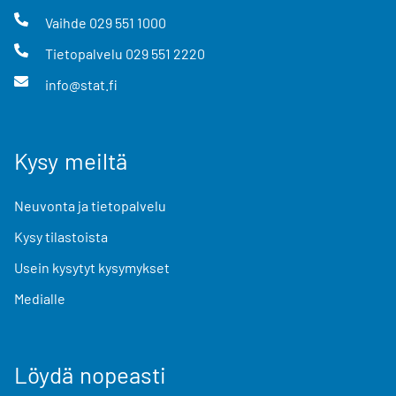
Vaihde
029 551 1000
Tietopalvelu
029 551 2220
info@stat.fi
Kysy meiltä
Neuvonta ja tietopalvelu
Kysy tilastoista
Usein kysytyt kysymykset
Medialle
Löydä nopeasti