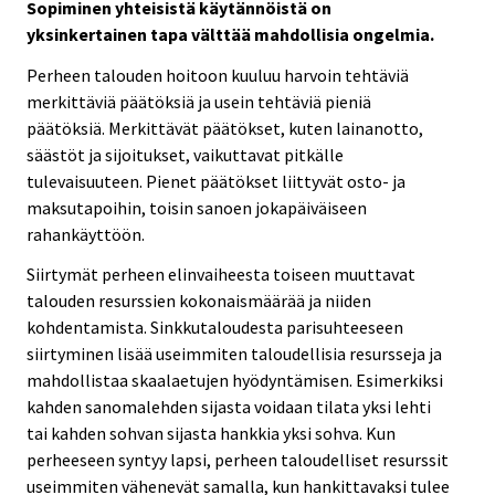
Sopiminen yhteisistä käytännöistä on
yksinkertainen tapa välttää mahdollisia ongelmia.
Perheen talouden hoitoon kuuluu harvoin tehtäviä
merkittäviä päätöksiä ja usein tehtäviä pieniä
päätöksiä. Merkittävät päätökset, kuten lainanotto,
säästöt ja sijoitukset, vaikuttavat pitkälle
tulevaisuuteen. Pienet päätökset liittyvät osto- ja
maksutapoihin, toisin sanoen jokapäiväiseen
rahankäyttöön.
Siirtymät perheen elinvaiheesta toiseen muuttavat
talouden resurssien kokonaismäärää ja niiden
kohdentamista. Sinkkutaloudesta parisuhteeseen
siirtyminen lisää useimmiten taloudellisia resursseja ja
mahdollistaa skaalaetujen hyödyntämisen. Esimerkiksi
kahden sanomalehden sijasta voidaan tilata yksi lehti
tai kahden sohvan sijasta hankkia yksi sohva. Kun
perheeseen syntyy lapsi, perheen taloudelliset resurssit
useimmiten vähenevät samalla, kun hankittavaksi tulee