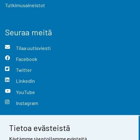
Tutkimusaineistot
Seuraa meitä
Tilaa uutisviesti
Facebook
Twitter
LinkedIn
YouTube
Instagram
Tietoa evästeistä
Yhteystiedot
Käytämme sivustollamme evästeitä.