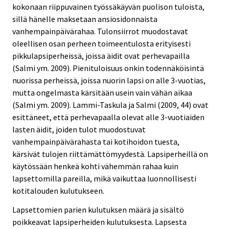
kokonaan riippuvainen työssäkäyvän puolison tuloista,
sillä hänelle maksetaan ansiosidonnaista
vanhempainpäivärahaa. Tulonsiirrot muodostavat
oleellisen osan perheen toimeentulosta erityisesti
pikkulapsiperheissä, joissa äidit ovat perhevapailla
(Salmi ym. 2009). Pienituloisuus onkin todennäköisintä
nuorissa perheissä, joissa nuorin lapsi on alle 3-vuotias,
mutta ongelmasta kärsitään usein vain vähän aikaa
(Salmi ym. 2009). Lammi-Taskula ja Salmi (2009, 44) ovat
esittäneet, että perhevapaalla olevat alle 3-vuotiaiden
lasten äidit, joiden tulot muodostuvat
vanhempainpäivärahasta tai kotihoidon tuesta,
kärsivät tulojen riittämättömyydestä. Lapsiperheillä on
käytössään henkeä kohti vähemmän rahaa kuin
lapsettomilla pareilla, mikä vaikuttaa luonnollisesti
kotitalouden kulutukseen.
Lapsettomien parien kulutuksen määrä ja sisältö
poikkeavat lapsiperheiden kulutuksesta. Lapsesta