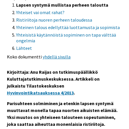
Lapsen syntymä mullistaa perheen taloutta
Yhteiset vai omat rahat?
Ristiriitoja nuoren perheen taloudessa
Yhteinen talous edellyttää luottamusta ja sopimista
Yhteisistä käytännöistä sopiminen on tapa välttää
ongelmia
Lähteet
Koko dokumentti
yhdellä sivulla
Kirjoittaja: Anu Raijas on tutkimuspäällikkö
Kuluttajatutkimuskeskuksessa. Artikkeli on
julkaistu Tilastokeskuksen
Hyvinvointikatsauksessa 4/2013
.
Parisuhteen solmiminen ja etenkin lapsen syntymä
muuttavat monella tapaa nuorten aikuisten elämää.
Yksi muutos on yhteiseen talouteen sopeutuminen,
joka saattaa aiheuttaa monenlaisia ristiriitoja.