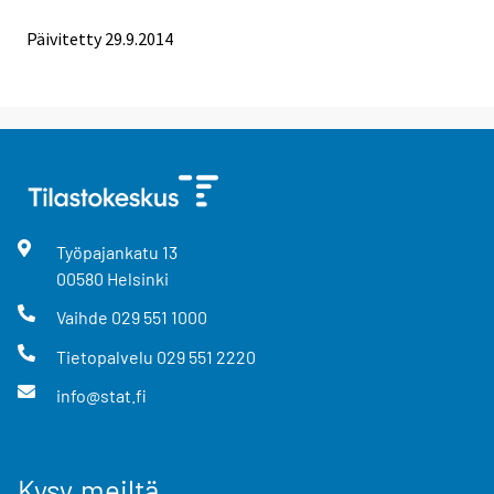
Päivitetty 29.9.2014
Työpajankatu
13
00580
Helsinki
Vaihde
029 551 1000
Tietopalvelu
029 551 2220
info@stat.fi
Kysy meiltä