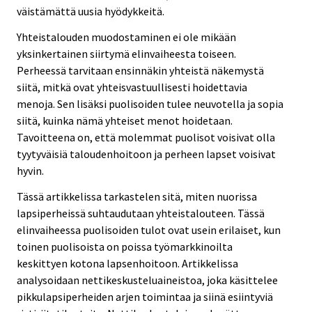
väistämättä uusia hyödykkeitä.
Yhteistalouden muodostaminen ei ole mikään
yksinkertainen siirtymä elinvaiheesta toiseen.
Perheessä tarvitaan ensinnäkin yhteistä näkemystä
siitä, mitkä ovat yhteisvastuullisesti hoidettavia
menoja. Sen lisäksi puolisoiden tulee neuvotella ja sopia
siitä, kuinka nämä yhteiset menot hoidetaan.
Tavoitteena on, että molemmat puolisot voisivat olla
tyytyväisiä taloudenhoitoon ja perheen lapset voisivat
hyvin.
Tässä artikkelissa tarkastelen sitä, miten nuorissa
lapsiperheissä suhtaudutaan yhteistalouteen. Tässä
elinvaiheessa puolisoiden tulot ovat usein erilaiset, kun
toinen puolisoista on poissa työmarkkinoilta
keskittyen kotona lapsenhoitoon. Artikkelissa
analysoidaan nettikeskusteluaineistoa, joka käsittelee
pikkulapsiperheiden arjen toimintaa ja siinä esiintyviä