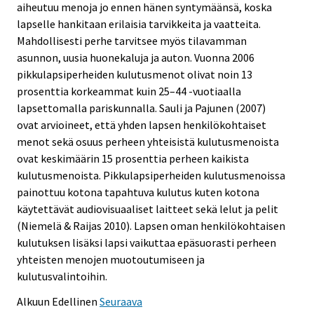
aiheutuu menoja jo ennen hänen syntymäänsä, koska
lapselle hankitaan erilaisia tarvikkeita ja vaatteita.
Mahdollisesti perhe tarvitsee myös tilavamman
asunnon, uusia huonekaluja ja auton. Vuonna 2006
pikkulapsiperheiden kulutusmenot olivat noin 13
prosenttia korkeammat kuin 25–44 -vuotiaalla
lapsettomalla pariskunnalla. Sauli ja Pajunen (2007)
ovat arvioineet, että yhden lapsen henkilökohtaiset
menot sekä osuus perheen yhteisistä kulutusmenoista
ovat keskimäärin 15 prosenttia perheen kaikista
kulutusmenoista. Pikkulapsiperheiden kulutusmenoissa
painottuu kotona tapahtuva kulutus kuten kotona
käytettävät audiovisuaaliset laitteet sekä lelut ja pelit
(Niemelä & Raijas 2010). Lapsen oman henkilökohtaisen
kulutuksen lisäksi lapsi vaikuttaa epäsuorasti perheen
yhteisten menojen muotoutumiseen ja
kulutusvalintoihin.
Alkuun
Edellinen
Seuraava