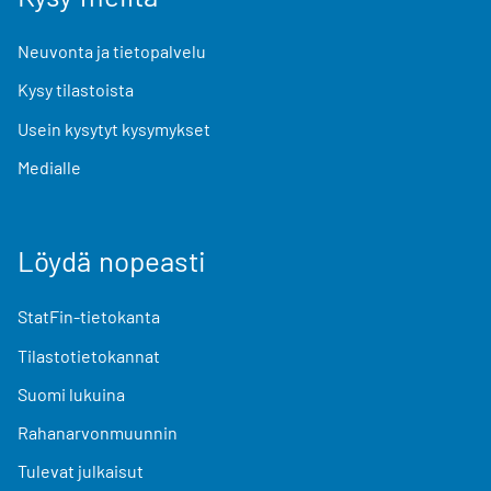
Neuvonta ja tietopalvelu
Kysy tilastoista
Usein kysytyt kysymykset
Medialle
Löydä nopeasti
StatFin-tietokanta
Tilastotietokannat
Suomi lukuina
Rahanarvonmuunnin
Tulevat julkaisut