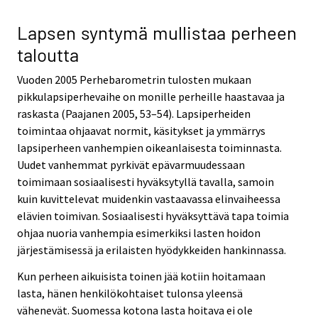
Lapsen syntymä mullistaa perheen
taloutta
Vuoden 2005 Perhebarometrin tulosten mukaan
pikkulapsiperhevaihe on monille perheille haastavaa ja
raskasta (Paajanen 2005, 53–54). Lapsiperheiden
toimintaa ohjaavat normit, käsitykset ja ymmärrys
lapsiperheen vanhempien oikeanlaisesta toiminnasta.
Uudet vanhemmat pyrkivät epävarmuudessaan
toimimaan sosiaalisesti hyväksytyllä tavalla, samoin
kuin kuvittelevat muidenkin vastaavassa elinvaiheessa
elävien toimivan. Sosiaalisesti hyväksyttävä tapa toimia
ohjaa nuoria vanhempia esimerkiksi lasten hoidon
järjestämisessä ja erilaisten hyödykkeiden hankinnassa.
Kun perheen aikuisista toinen jää kotiin hoitamaan
lasta, hänen henkilökohtaiset tulonsa yleensä
vähenevät. Suomessa kotona lasta hoitava ei ole