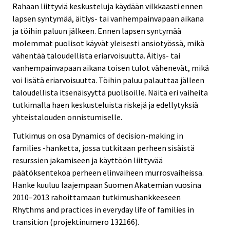
Rahaan liittyviä keskusteluja käydään vilkkaasti ennen
lapsen syntymää, äitiys- tai vanhempainvapaan aikana
ja töihin paluun jälkeen. Ennen lapsen syntymää
molemmat puolisot käyvät yleisesti ansiotyössä, mikä
vähentää taloudellista eriarvoisuutta. Äitiys- tai
vanhempainvapaan aikana toisen tulot vähenevät, mikä
voi lisätä eriarvoisuutta. Töihin paluu palauttaa jälleen
taloudellista itsenäisyyttä puolisoille. Näitä eri vaiheita
tutkimalla haen keskusteluista riskejä ja edellytyksiä
yhteistalouden onnistumiselle.
Tutkimus on osa Dynamics of decision-making in
families -hanketta, jossa tutkitaan perheen sisäistä
resurssien jakamiseen ja käyttöön liittyvää
päätöksentekoa perheen elinvaiheen murrosvaiheissa.
Hanke kuuluu laajempaan Suomen Akatemian vuosina
2010–2013 rahoittamaan tutkimushankkeeseen
Rhythms and practices in everyday life of families in
transition (projektinumero 132166).