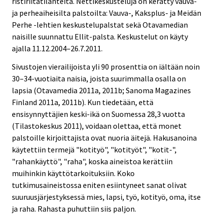
ristiriitatilanteita. Nettikeskusteluja on kerätty vauva-
ja perheaiheisilta palstoilta: Vauva-, Kaksplus- ja Meidän
Perhe -lehtien keskustelupalstat sekä Otavamedian
naisille suunnattu Ellit-palsta. Keskustelut on käyty
ajalla 11.12.2004–26.7.2011.
Sivustojen vierailijoista yli 90 prosenttia on iältään noin
30–34-vuotiaita naisia, joista suurimmalla osalla on
lapsia (Otavamedia 2011a, 2011b; Sanoma Magazines
Finland 2011a, 2011b). Kun tiedetään, että
ensisynnyttäjien keski-ikä on Suomessa 28,3 vuotta
(Tilastokeskus 2011), voidaan olettaa, että monet
palstoille kirjoittajista ovat nuoria äitejä. Hakusanoina
käytettiin termejä "kotityö", "kotityöt", "kotit-",
"rahankäyttö", "raha", koska aineistoa kerättiin
muihinkin käyttötarkoituksiin. Koko
tutkimusaineistossa eniten esiintyneet sanat olivat
suuruusjärjestyksessä mies, lapsi, työ, kotityö, oma, itse
ja raha. Rahasta puhuttiin siis paljon.