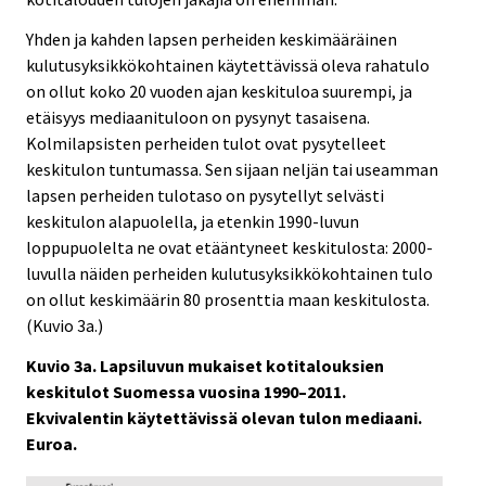
Yhden ja kahden lapsen perheiden keskimääräinen
kulutusyksikkökohtainen käytettävissä oleva rahatulo
on ollut koko 20 vuoden ajan keskituloa suurempi, ja
etäisyys mediaanituloon on pysynyt tasaisena.
Kolmilapsisten perheiden tulot ovat pysytelleet
keskitulon tuntumassa. Sen sijaan neljän tai useamman
lapsen perheiden tulotaso on pysytellyt selvästi
keskitulon alapuolella, ja etenkin 1990-luvun
loppupuolelta ne ovat etääntyneet keskitulosta: 2000-
luvulla näiden perheiden kulutusyksikkökohtainen tulo
on ollut keskimäärin 80 prosenttia maan keskitulosta.
(Kuvio 3a.)
Kuvio 3a. Lapsiluvun mukaiset kotitalouksien
keskitulot Suomessa vuosina 1990–2011.
Ekvivalentin käytettävissä olevan tulon mediaani.
Euroa.