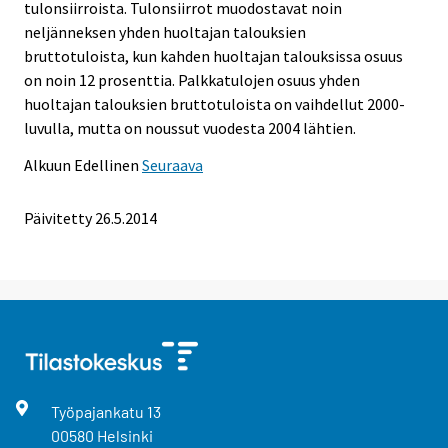
tulonsiirroista. Tulonsiirrot muodostavat noin
neljänneksen yhden huoltajan talouksien
bruttotuloista, kun kahden huoltajan talouksissa osuus
on noin 12 prosenttia. Palkkatulojen osuus yhden
huoltajan talouksien bruttotuloista on vaihdellut 2000-
luvulla, mutta on noussut vuodesta 2004 lähtien.
Alkuun
Edellinen
Seuraava
Päivitetty 26.5.2014
Työpajankatu
13
00580
Helsinki