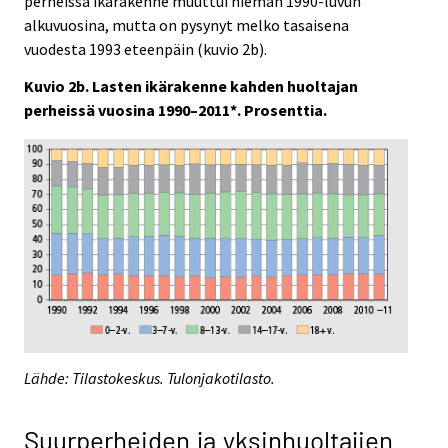
perheissä ikärakenne muuttui hieman 1990-luvun
alkuvuosina, mutta on pysynyt melko tasaisena
vuodesta 1993 eteenpäin (kuvio 2b).
Kuvio 2b. Lasten ikärakenne kahden huoltajan
perheissä vuosina 1990–2011*. Prosenttia.
Lähde: Tilastokeskus. Tulonjakotilasto.
Suurperheiden ja yksinhuoltajien