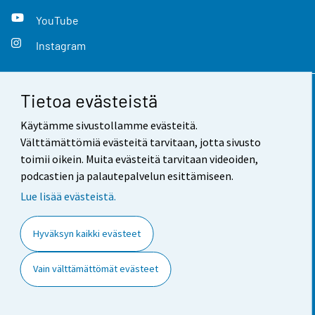
YouTube
Instagram
Tietoa evästeistä
Yhteystiedot
Käytämme sivustollamme evästeitä.
Palaute
Välttämättömiä evästeitä tarvitaan, jotta sivusto
toimii oikein. Muita evästeitä tarvitaan videoiden,
Käyttöehdot
podcastien ja palautepalvelun esittämiseen.
Tietosuoja
Lue lisää evästeistä.
Saavutettavuus
Hyväksyn kaikki evästeet
Tietoa sivustosta
Vain välttämättömät evästeet
Evästeasetukset