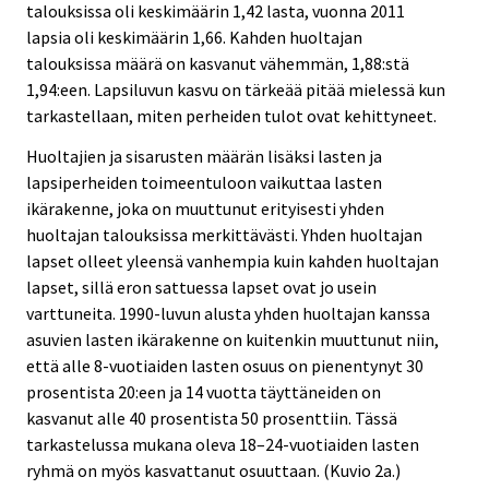
talouksissa oli keskimäärin 1,42 lasta, vuonna 2011
lapsia oli keskimäärin 1,66. Kahden huoltajan
talouksissa määrä on kasvanut vähemmän, 1,88:stä
1,94:een. Lapsiluvun kasvu on tärkeää pitää mielessä kun
tarkastellaan, miten perheiden tulot ovat kehittyneet.
Huoltajien ja sisarusten määrän lisäksi lasten ja
lapsiperheiden toimeentuloon vaikuttaa lasten
ikärakenne, joka on muuttunut erityisesti yhden
huoltajan talouksissa merkittävästi. Yhden huoltajan
lapset olleet yleensä vanhempia kuin kahden huoltajan
lapset, sillä eron sattuessa lapset ovat jo usein
varttuneita. 1990-luvun alusta yhden huoltajan kanssa
asuvien lasten ikärakenne on kuitenkin muuttunut niin,
että alle 8-vuotiaiden lasten osuus on pienentynyt 30
prosentista 20:een ja 14 vuotta täyttäneiden on
kasvanut alle 40 prosentista 50 prosenttiin. Tässä
tarkastelussa mukana oleva 18–24-vuotiaiden lasten
ryhmä on myös kasvattanut osuuttaan. (Kuvio 2a.)