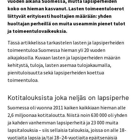
vuoden aikana Suomessa, mutta lapsiperheiden
koko on hieman kasvanut. Lasten toimeentuloerot
liittyvät erityisesti huoltajien määrään: yhden
huoltajan perheillä on muita useammin pienet tulot
ja toimeentulovaikeuksia.
Tässä artikkelissa tarkastelen lasten ja lapsiperheiden
toimeentuloa Suomessa hieman yli 20 vuoden
aikajaksolla. Kuvaan lasten ja lapsiperheiden määrän
kehitystä, tuloja, lasten asemaa tulojakaumalla,
pienituloisuutta sekä lapsiperheiden koettua
toimeentuloa.
Kotitalouksista joka neljäs on lapsiperhe
Suomessa oli vuonna 2011 kaiken kaikkiaan hieman alle
2,6 miljoonaa kotitaloutta. Niistä noin 630 000 oli yhden
ja kahden vanhemman lapsiperheitä ja 23 000 muita
lapsitalouksia – siis sellaisia talouksia, joissa on alle 18-
vuotiaita lapsia ja/tai 18–24-vuotiaita epäitsenäisiä