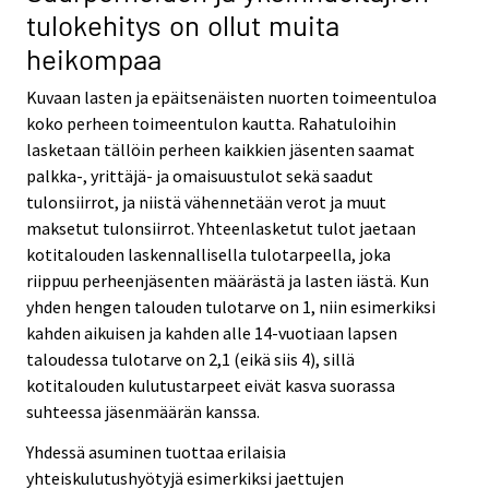
tulokehitys on ollut muita
heikompaa
Kuvaan lasten ja epäitsenäisten nuorten toimeentuloa
koko perheen toimeentulon kautta. Rahatuloihin
lasketaan tällöin perheen kaikkien jäsenten saamat
palkka-, yrittäjä- ja omaisuustulot sekä saadut
tulonsiirrot, ja niistä vähennetään verot ja muut
maksetut tulonsiirrot. Yhteenlasketut tulot jaetaan
kotitalouden laskennallisella tulotarpeella, joka
riippuu perheenjäsenten määrästä ja lasten iästä. Kun
yhden hengen talouden tulotarve on 1, niin esimerkiksi
kahden aikuisen ja kahden alle 14-vuotiaan lapsen
taloudessa tulotarve on 2,1 (eikä siis 4), sillä
kotitalouden kulutustarpeet eivät kasva suorassa
suhteessa jäsenmäärän kanssa.
Yhdessä asuminen tuottaa erilaisia
yhteiskulutushyötyjä esimerkiksi jaettujen