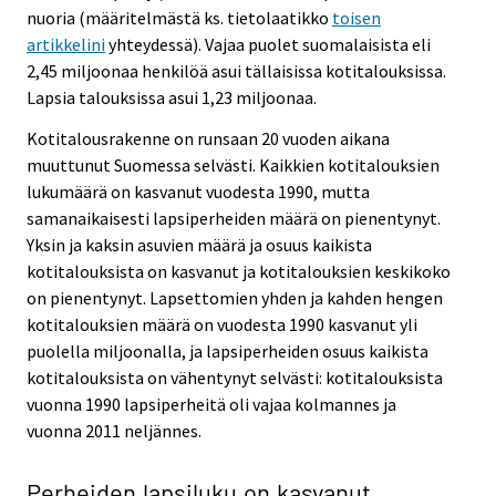
nuoria (määritelmästä ks. tietolaatikko
toisen
artikkelini
yhteydessä). Vajaa puolet suomalaisista eli
2,45 miljoonaa henkilöä asui tällaisissa kotitalouksissa.
Lapsia talouksissa asui 1,23 miljoonaa.
Kotitalousrakenne on runsaan 20 vuoden aikana
muuttunut Suomessa selvästi. Kaikkien kotitalouksien
lukumäärä on kasvanut vuodesta 1990, mutta
samanaikaisesti lapsiperheiden määrä on pienentynyt.
Yksin ja kaksin asuvien määrä ja osuus kaikista
kotitalouksista on kasvanut ja kotitalouksien keskikoko
on pienentynyt. Lapsettomien yhden ja kahden hengen
kotitalouksien määrä on vuodesta 1990 kasvanut yli
puolella miljoonalla, ja lapsiperheiden osuus kaikista
kotitalouksista on vähentynyt selvästi: kotitalouksista
vuonna 1990 lapsiperheitä oli vajaa kolmannes ja
vuonna 2011 neljännes.
Perheiden lapsiluku on kasvanut