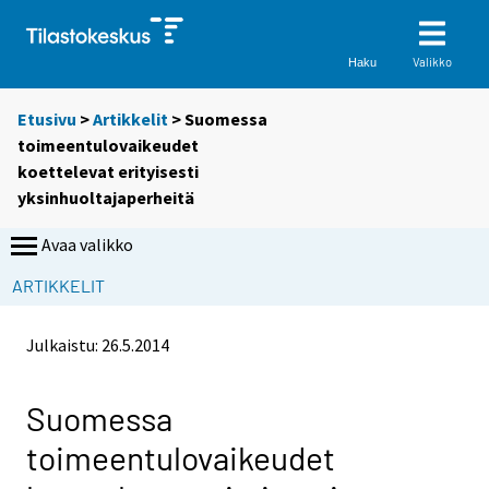
Valikko
Haku
Etusivu
>
Artikkelit
> Suomessa
toimeentulovaikeudet
koettelevat erityisesti
yksinhuoltajaperheitä
Avaa valikko
ARTIKKELIT
Julkaistu:
26.5.2014
Suomessa
toimeentulovaikeudet