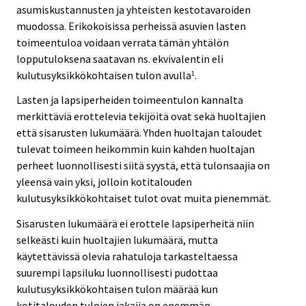
asumiskustannusten ja yhteisten kestotavaroiden
muodossa. Erikokoisissa perheissä asuvien lasten
toimeentuloa voidaan verrata tämän yhtälön
lopputuloksena saatavan ns. ekvivalentin eli
kulutusyksikkökohtaisen tulon avulla
.
1
Lasten ja lapsiperheiden toimeentulon kannalta
merkittäviä erottelevia tekijöitä ovat sekä huoltajien
että sisarusten lukumäärä. Yhden huoltajan taloudet
tulevat toimeen heikommin kuin kahden huoltajan
perheet luonnollisesti siitä syystä, että tulonsaajia on
yleensä vain yksi, jolloin kotitalouden
kulutusyksikkökohtaiset tulot ovat muita pienemmät.
Sisarusten lukumäärä ei erottele lapsiperheitä niin
selkeästi kuin huoltajien lukumäärä, mutta
käytettävissä olevia rahatuloja tarkasteltaessa
suurempi lapsiluku luonnollisesti pudottaa
kulutusyksikkökohtaisen tulon määrää kun
kotitalouden tulojen jakajia on enemmän.