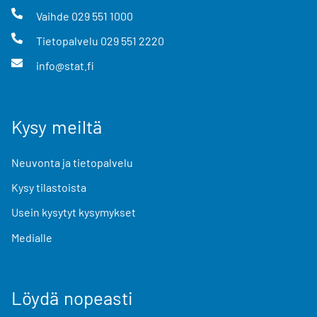
Vaihde
029 551 1000
Tietopalvelu
029 551 2220
info@stat.fi
Kysy meiltä
Neuvonta ja tietopalvelu
Kysy tilastoista
Usein kysytyt kysymykset
Medialle
Löydä nopeasti