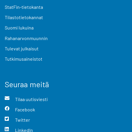
StatFin-tietokanta
Tilastotietokannat
Suomi lukuina
Rahanarvonmuunnin
Tulevat julkaisut
Tutkimusaineistot
Seuraa meitä
Tilaa uutisviesti
Facebook
Twitter
LinkedIn