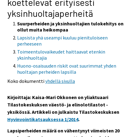
koettelevat erityisesti
yksinhuoltajaperheitä
Suurperheiden ja yksinhuoltajien tulokehitys on
ollut muita heikompaa
Lapsista yhä useampi kuuluu pienituloiseen
perheeseen
Toimeentulovaikeudet haittaavat etenkin
yksinhuoltajia
Huono-osaisuuden riskit ovat suurimmat yhden
huoltajan perheiden lapsilla
Koko dokumentti
yhdellä sivulla
Kirjoittaja: Kaisa-Mari Okkonen on yliaktuaari
Tilastokeskuksen väestö- ja elinolotilastot -
yksikössä. Artikkeli on julkaistu Tilastokeskuksen
Hyvinvointikatsauksessa 1/2014
.
Lapsiperheiden määrä on vähentynyt viimeisten 20