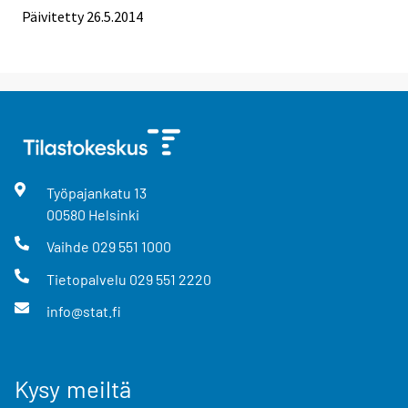
Päivitetty 26.5.2014
Työpajankatu
13
00580
Helsinki
Vaihde
029 551 1000
Tietopalvelu
029 551 2220
info@stat.fi
Kysy meiltä