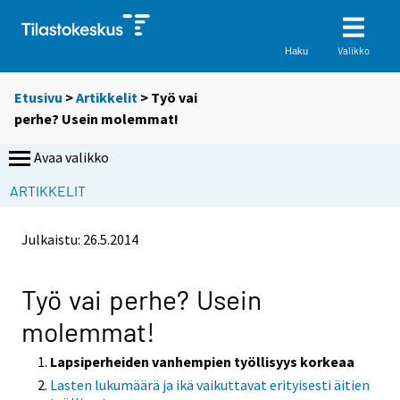
Valikko
Haku
Etusivu
>
Artikkelit
> Työ vai
perhe? Usein molemmat!
Avaa valikko
ARTIKKELIT
Julkaistu:
26.5.2014
Työ vai perhe? Usein
molemmat!
Lapsiperheiden vanhempien työllisyys korkeaa
Lasten lukumäärä ja ikä vaikuttavat erityisesti äitien