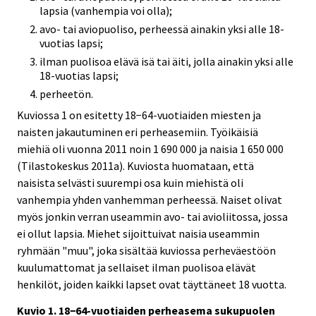
lapsia (vanhempia voi olla);
avo- tai aviopuoliso, perheessä ainakin yksi alle 18-
vuotias lapsi;
ilman puolisoa elävä isä tai äiti, jolla ainakin yksi alle
18-vuotias lapsi;
perheetön.
Kuviossa 1 on esitetty 18−64-vuotiaiden miesten ja
naisten jakautuminen eri perheasemiin. Työikäisiä
miehiä oli vuonna 2011 noin 1 690 000 ja naisia 1 650 000
(Tilastokeskus 2011a). Kuviosta huomataan, että
naisista selvästi suurempi osa kuin miehistä oli
vanhempia yhden vanhemman perheessä. Naiset olivat
myös jonkin verran useammin avo- tai avioliitossa, jossa
ei ollut lapsia. Miehet sijoittuivat naisia useammin
ryhmään "muu", joka sisältää kuviossa perheväestöön
kuulumattomat ja sellaiset ilman puolisoa elävät
henkilöt, joiden kaikki lapset ovat täyttäneet 18 vuotta.
Kuvio 1. 18−64-vuotiaiden perheasema sukupuolen