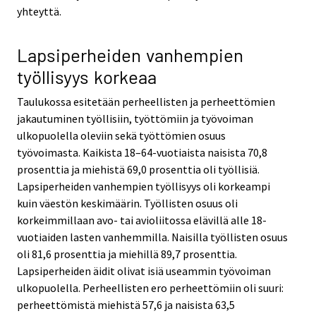
yhteyttä.
Lapsiperheiden vanhempien
työllisyys korkeaa
Taulukossa esitetään perheellisten ja perheettömien
jakautuminen työllisiin, työttömiin ja työvoiman
ulkopuolella oleviin sekä työttömien osuus
työvoimasta. Kaikista 18–64-vuotiaista naisista 70,8
prosenttia ja miehistä 69,0 prosenttia oli työllisiä.
Lapsiperheiden vanhempien työllisyys oli korkeampi
kuin väestön keskimäärin. Työllisten osuus oli
korkeimmillaan avo- tai avioliitossa elävillä alle 18-
vuotiaiden lasten vanhemmilla. Naisilla työllisten osuus
oli 81,6 prosenttia ja miehillä 89,7 prosenttia.
Lapsiperheiden äidit olivat isiä useammin työvoiman
ulkopuolella. Perheellisten ero perheettömiin oli suuri:
perheettömistä miehistä 57,6 ja naisista 63,5