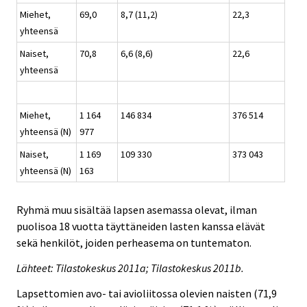
Miehet,
69,0
8,7 (11,2)
22,3
yhteensä
Naiset,
70,8
6,6 (8,6)
22,6
yhteensä
Miehet,
1 164
146 834
376 514
yhteensä (N)
977
Naiset,
1 169
109 330
373 043
yhteensä (N)
163
Ryhmä muu sisältää lapsen asemassa olevat, ilman
puolisoa 18 vuotta täyttäneiden lasten kanssa elävät
sekä henkilöt, joiden perheasema on tuntematon.
Lähteet: Tilastokeskus 2011a; Tilastokeskus 2011b.
Lapsettomien avo- tai avioliitossa olevien naisten (71,9