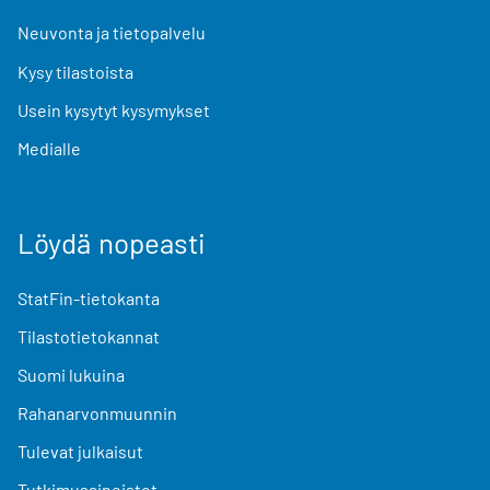
Neuvonta ja tietopalvelu
Kysy tilastoista
Usein kysytyt kysymykset
Medialle
Löydä nopeasti
StatFin-tietokanta
Tilastotietokannat
Suomi lukuina
Rahanarvonmuunnin
Tulevat julkaisut
Tutkimusaineistot