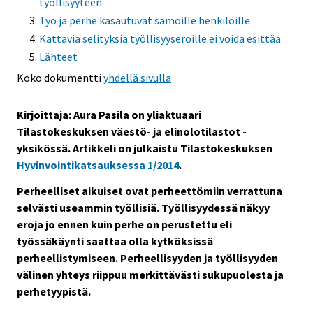
työllisyyteen
Työ ja perhe kasautuvat samoille henkilöille
Kattavia selityksiä työllisyyseroille ei voida esittää
Lähteet
Koko dokumentti
yhdellä sivulla
Kirjoittaja: Aura Pasila on yliaktuaari
Tilastokeskuksen väestö- ja elinolotilastot -
yksikössä. Artikkeli on julkaistu Tilastokeskuksen
Hyvinvointikatsauksessa 1/2014
.
Perheelliset aikuiset ovat perheettömiin verrattuna
selvästi useammin työllisiä. Työllisyydessä näkyy
eroja jo ennen kuin perhe on perustettu eli
työssäkäynti saattaa olla kytköksissä
perheellistymiseen. Perheellisyyden ja työllisyyden
välinen yhteys riippuu merkittävästi sukupuolesta ja
perhetyypistä.