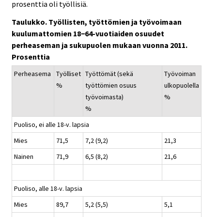
prosenttia oli työllisiä.
Taulukko. Työllisten, työttömien ja työvoimaan
kuulumattomien 18−64-vuotiaiden osuudet
perheaseman ja sukupuolen mukaan vuonna 2011.
Prosenttia
Perheasema
Työlliset
Työttömät (sekä
Työvoiman
%
työttömien osuus
ulkopuolella
työvoimasta)
%
%
Puoliso, ei alle 18-v. lapsia
Mies
71,5
7,2 (9,2)
21,3
Nainen
71,9
6,5 (8,2)
21,6
Puoliso, alle 18-v. lapsia
Mies
89,7
5,2 (5,5)
5,1