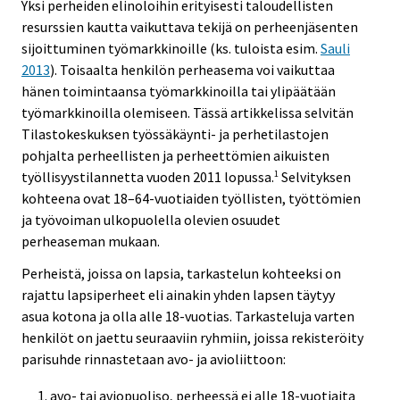
Yksi perheiden elinoloihin erityisesti taloudellisten
resurssien kautta vaikuttava tekijä on perheenjäsenten
sijoittuminen työmarkkinoille (ks. tuloista esim.
Sauli
2013
). Toisaalta henkilön perheasema voi vaikuttaa
hänen toimintaansa työmarkkinoilla tai ylipäätään
työmarkkinoilla olemiseen. Tässä artikkelissa selvitän
Tilastokeskuksen työssäkäynti- ja perhetilastojen
pohjalta perheellisten ja perheettömien aikuisten
työllisyystilannetta vuoden 2011 lopussa.
Selvityksen
1
kohteena ovat 18–64-vuotiaiden työllisten, työttömien
ja työvoiman ulkopuolella olevien osuudet
perheaseman mukaan.
Perheistä, joissa on lapsia, tarkastelun kohteeksi on
rajattu lapsiperheet eli ainakin yhden lapsen täytyy
asua kotona ja olla alle 18-vuotias. Tarkasteluja varten
henkilöt on jaettu seuraaviin ryhmiin, joissa rekisteröity
parisuhde rinnastetaan avo- ja avioliittoon:
avo- tai aviopuoliso, perheessä ei alle 18-vuotiaita