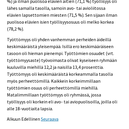
%) ja ilman puolisoa elävien äitien (71,1 %) työllisyys oli
lähes samalla tasolla, samoin avo- tai avioliitossa
elävien lapsettomien miesten (71,5 %). Sen sijaan ilman
puolisoa elävien isien työllisyysosuus oli melko korkea
(78,2 %).
Työttömyys oli yhden vanhemman perheiden äideillä
keskimääräistä yleisempää. Isillä ero keskimääräiseen
tasoon oli hieman pienempi. Työttömien osuudet (vrt.
työttömyysaste) työvoimasta olivat kyseiseen ryhmään
kuuluvilla miehillä 12,2 ja naisilla 13,4 prosenttia.
Työttömyys oli keskimääräistä korkeammalla tasolla
myös perheettömillä. Kaikkein korkeimmillaan
työttömien osuus oli perheettömillä miehillä.
Matalimmillaan työttömyys oli ryhmässä, jossa
työllisyys oli korkein eli avo- tai aviopuolisoilla, joilla oli
alle 18-vuotiaita lapsia.
Alkuun
Edellinen
Seuraava