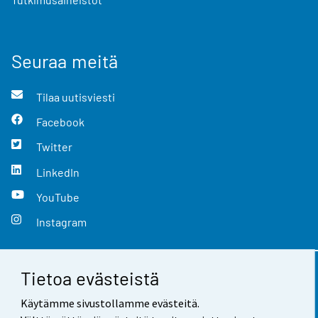
Seuraa meitä
Tilaa uutisviesti
Facebook
Twitter
LinkedIn
YouTube
Instagram
Tietoa evästeistä
Yhteystiedot
Käytämme sivustollamme evästeitä.
Palaute