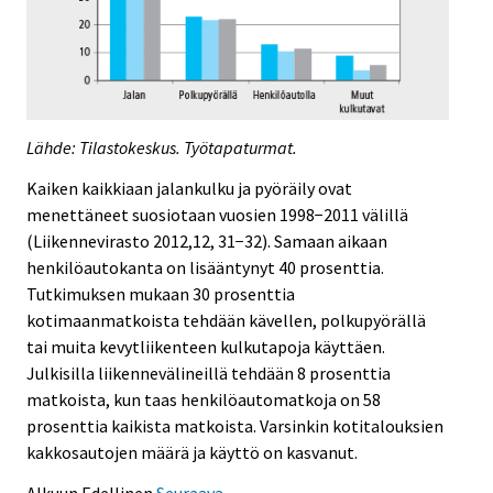
Lähde: Tilastokeskus. Työtapaturmat.
Kaiken kaikkiaan jalankulku ja pyöräily ovat
menettäneet suosiotaan vuosien 1998−2011 välillä
(Liikennevirasto 2012,12, 31−32). Samaan aikaan
henkilöautokanta on lisääntynyt 40 prosenttia.
Tutkimuksen mukaan 30 prosenttia
kotimaanmatkoista tehdään kävellen, polkupyörällä
tai muita kevytliikenteen kulkutapoja käyttäen.
Julkisilla liikennevälineillä tehdään 8 prosenttia
matkoista, kun taas henkilöautomatkoja on 58
prosenttia kaikista matkoista. Varsinkin kotitalouksien
kakkosautojen määrä ja käyttö on kasvanut.
Alkuun
Edellinen
Seuraava