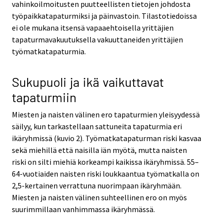
vahinkoilmoitusten puutteellisten tietojen johdosta
työpaikkatapaturmiksi ja päinvastoin. Tilastotiedoissa
ei ole mukana itsensä vapaaehtoisella yrittäjien
tapaturmavakuutuksella vakuuttaneiden yrittäjien
työmatkatapaturmia.
Sukupuoli ja ikä vaikuttavat
tapaturmiin
Miesten ja naisten välinen ero tapaturmien yleisyydessä
säilyy, kun tarkastellaan sattuneita tapaturmia eri
ikäryhmissä (kuvio 2). Työmatkatapaturman riski kasvaa
sekä miehillä että naisilla iän myötä, mutta naisten
riski on silti miehiä korkeampi kaikissa ikäryhmissä. 55–
64-vuotiaiden naisten riski loukkaantua työmatkalla on
2,5-kertainen verrattuna nuorimpaan ikäryhmään.
Miesten ja naisten välinen suhteellinen ero on myös
suurimmillaan vanhimmassa ikäryhmässä.