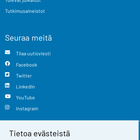
Tutkimusaineistot
Seuraa meitä
Tilaa uutisviesti
Facebook
Twitter
LinkedIn
YouTube
Instagram
Tietoa evästeistä
Yhteystiedot