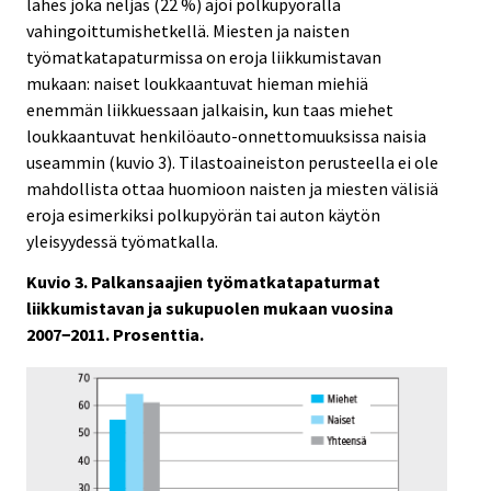
lähes joka neljäs (22 %) ajoi polkupyörällä
vahingoittumishetkellä. Miesten ja naisten
työmatkatapaturmissa on eroja liikkumistavan
mukaan: naiset loukkaantuvat hieman miehiä
enemmän liikkuessaan jalkaisin, kun taas miehet
loukkaantuvat henkilöauto-onnettomuuksissa naisia
useammin (kuvio 3). Tilastoaineiston perusteella ei ole
mahdollista ottaa huomioon naisten ja miesten välisiä
eroja esimerkiksi polkupyörän tai auton käytön
yleisyydessä työmatkalla.
Kuvio 3. Palkansaajien työmatkatapaturmat
liikkumistavan ja sukupuolen mukaan vuosina
2007−2011. Prosenttia.