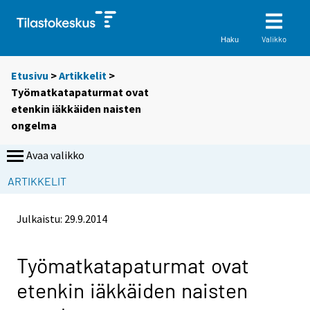
Valikko
Haku
Etusivu
>
Artikkelit
>
Työmatkatapaturmat ovat
etenkin iäkkäiden naisten
ongelma
Avaa valikko
ARTIKKELIT
Julkaistu:
29.9.2014
Työmatkatapaturmat ovat
etenkin iäkkäiden naisten