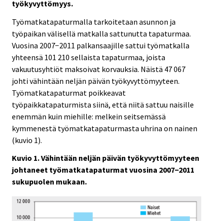
työkyvyttömyys.
Työmatkatapaturmalla tarkoitetaan asunnon ja
työpaikan välisellä matkalla sattunutta tapaturmaa.
Vuosina 2007−2011 palkansaajille sattui työmatkalla
yhteensä 101 210 sellaista tapaturmaa, joista
vakuutusyhtiöt maksoivat korvauksia. Näistä 47 067
johti vähintään neljän päivän työkyvyttömyyteen.
Työmatkatapaturmat poikkeavat
työpaikkatapaturmista siinä, että niitä sattuu naisille
enemmän kuin miehille: melkein seitsemässä
kymmenestä työmatkatapaturmasta uhrina on nainen
(kuvio 1).
Kuvio 1. Vähintään neljän päivän työkyvyttömyyteen
johtaneet työmatkatapaturmat vuosina 2007−2011
sukupuolen mukaan.