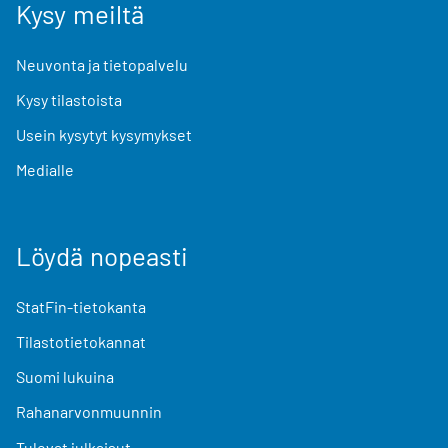
Kysy meiltä
Neuvonta ja tietopalvelu
Kysy tilastoista
Usein kysytyt kysymykset
Medialle
Löydä nopeasti
StatFin-tietokanta
Tilastotietokannat
Suomi lukuina
Rahanarvonmuunnin
Tulevat julkaisut