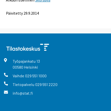
Päivitetty 29.9.2014
Työpajankatu
13
00580
Helsinki
Vaihde
029 551 1000
Tietopalvelu
029 551 2220
info@stat.fi