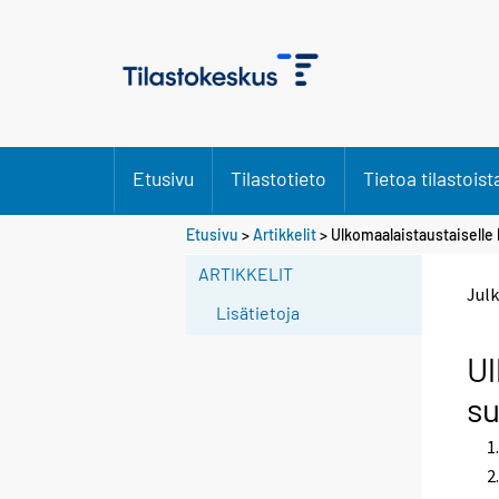
Etusivu
Tilastotieto
Tietoa tilastoist
Etusivu
>
Artikkelit
> Ulkomaalaistaustaisell
ARTIKKELIT
Julk
Lisätietoja
Ul
su