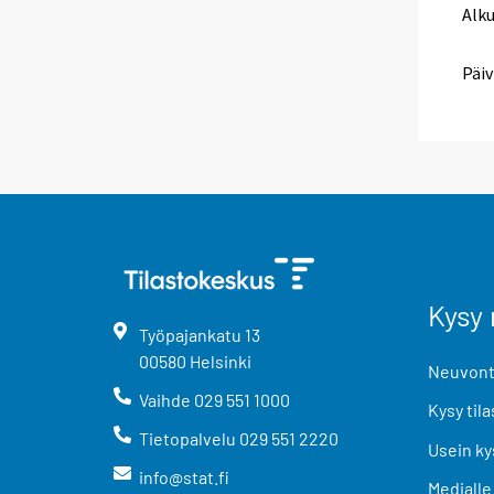
Alk
Päiv
Kysy 
Työpajankatu
13
00580
Helsinki
Neuvonta
Vaihde
029 551 1000
Kysy tila
Tietopalvelu
029 551 2220
Usein ky
info@stat.fi
Medialle