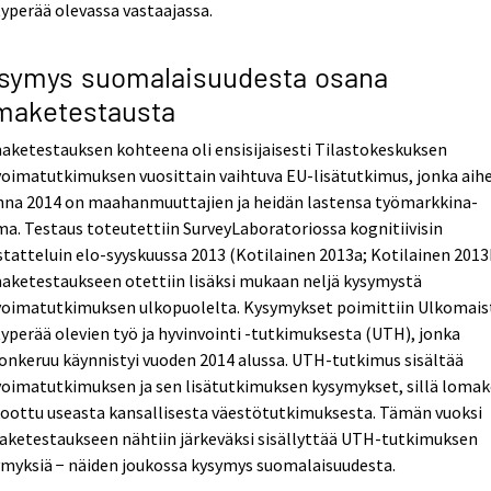
yperää olevassa vastaajassa.
symys suomalaisuudesta osana
maketestausta
ketestauksen kohteena oli ensisijaisesti Tilastokeskuksen
oimatutkimuksen vuosittain vaihtuva EU-lisätutkimus, jonka aih
nna 2014 on maahanmuuttajien ja heidän lastensa työmarkkina-
a. Testaus toteutettiin SurveyLaboratoriossa kognitiivisin
tatteluin elo-syyskuussa 2013 (Kotilainen 2013a; Kotilainen 2013
aketestaukseen otettiin lisäksi mukaan neljä kysymystä
voimatutkimuksen ulkopuolelta. Kysymykset poimittiin Ulkomais
yperää olevien työ ja hyvinvointi -tutkimuksesta (UTH), jonka
onkeruu käynnistyi vuoden 2014 alussa. UTH-tutkimus sisältää
oimatutkimuksen ja sen lisätutkimuksen kysymykset, sillä lomak
oottu useasta kansallisesta väestötutkimuksesta. Tämän vuoksi
aketestaukseen nähtiin järkeväksi sisällyttää UTH-tutkimuksen
myksiä − näiden joukossa kysymys suomalaisuudesta.