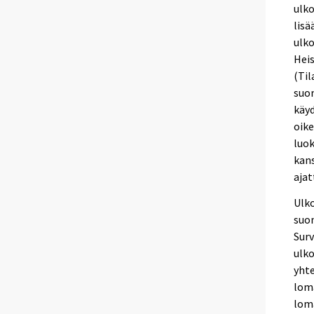
ulk
lisä
ulko
Hei
(Ti
suom
käyd
oike
luo
kans
ajat
Ulko
suo
Surv
ulko
yhte
loma
lom