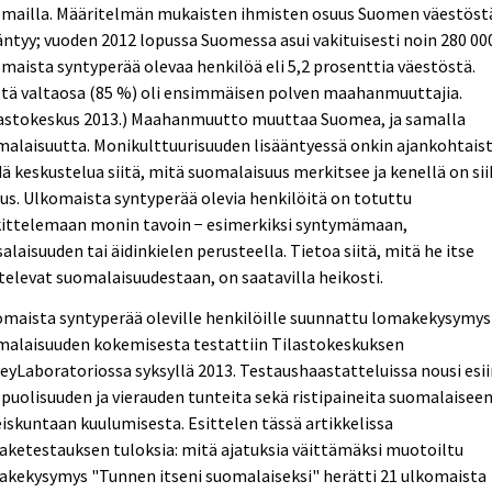
omailla. Määritelmän mukaisten ihmisten osuus Suomen väestöst
äntyy; vuoden 2012 lopussa Suomessa asui vakituisesti noin 280 00
maista syntyperää olevaa henkilöä eli 5,2 prosenttia väestöstä.
stä valtaosa (85 %) oli ensimmäisen polven maahanmuuttajia.
lastokeskus 2013.) Maahanmuutto muuttaa Suomea, ja samalla
alaisuutta. Monikulttuurisuuden lisääntyessä onkin ajankohtais
ä keskustelua siitä, mitä suomalaisuus merkitsee ja kenellä on si
us. Ulkomaista syntyperää olevia henkilöitä on totuttu
kittelemaan monin tavoin − esimerkiksi syntymämaan,
alaisuuden tai äidinkielen perusteella. Tietoa siitä, mitä he itse
televat suomalaisuudestaan, on saatavilla heikosti.
maista syntyperää oleville henkilöille suunnattu lomakekysymys
malaisuuden kokemisesta testattiin Tilastokeskuksen
eyLaboratoriossa syksyllä 2013. Testaushaastatteluissa nousi esi
puolisuuden ja vierauden tunteita sekä ristipaineita suomalaisee
iskuntaan kuulumisesta. Esittelen tässä artikkelissa
ketestauksen tuloksia: mitä ajatuksia väittämäksi muotoiltu
akekysymys "Tunnen itseni suomalaiseksi" herätti 21 ulkomaista