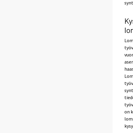
synt
Ky
lo
Loma
työv
vuo
asem
haas
Lom
työ
synt
tied
työv
on k
lom
kysy