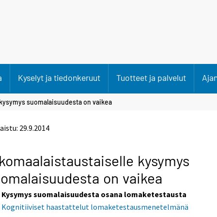
a
Kyselyt ja tiedonkeruut
Tuotteet ja palvelut
Aja
e kysymys suomalaisuudesta on vaikea
aistu:
29.9.2014
komaalaistaustaiselle kysymys
omalaisuudesta on vaikea
Kysymys suomalaisuudesta osana lomaketestausta
Kognitiiviset haastattelut lomaketestausmenetelmänä