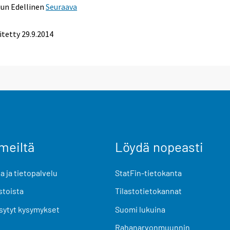
uun
Edellinen
Seuraava
itetty 29.9.2014
meiltä
Löydä nopeasti
 ja tietopalvelu
StatFin-tietokanta
stoista
Tilastotietokannat
sytyt kysymykset
Suomi lukuina
Rahanarvonmuunnin