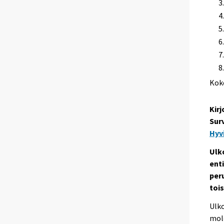
Kok
Kirj
Sur
Hyv
Ulk
ent
per
tois
Ulko
mol