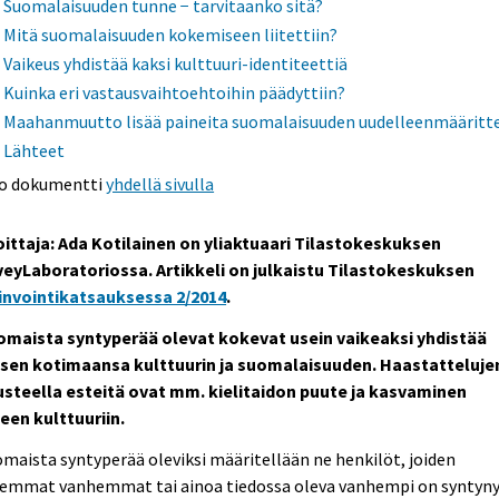
Suomalaisuuden tunne − tarvitaanko sitä?
Mitä suomalaisuuden kokemiseen liitettiin?
Vaikeus yhdistää kaksi kulttuuri-identiteettiä
Kuinka eri vastausvaihtoehtoihin päädyttiin?
Maahanmuutto lisää paineita suomalaisuuden uudelleenmääritte
Lähteet
o dokumentti
yhdellä sivulla
oittaja: Ada Kotilainen
on yliaktuaari Tilastokeskuksen
veyLaboratoriossa. Artikkeli on julkaistu Tilastokeskuksen
invointikatsauksessa 2/2014
.
omaista syntyperää olevat kokevat usein vaikeaksi yhdistää
isen kotimaansa kulttuurin ja suomalaisuuden. Haastatteluje
usteella esteitä ovat mm. kielitaidon puute ja kasvaminen
een kulttuuriin.
maista syntyperää oleviksi määritellään ne henkilöt, joiden
emmat vanhemmat tai ainoa tiedossa oleva vanhempi on syntyn