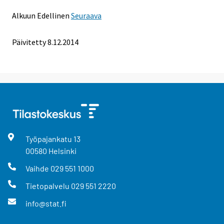
Alkuun
Edellinen
Seuraava
Päivitetty 8.12.2014
Työpajankatu
13
00580
Helsinki
Vaihde
029 551 1000
Tietopalvelu
029 551 2220
info@stat.fi