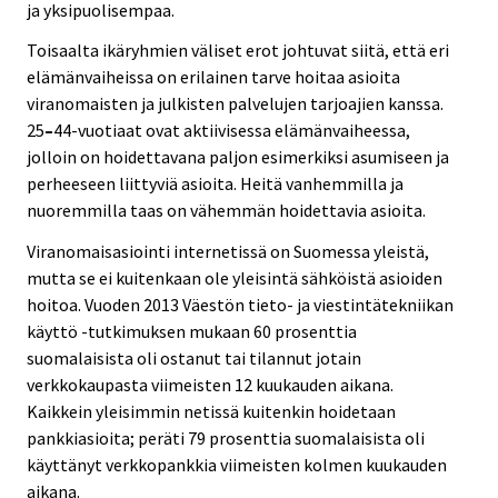
ja yksipuolisempaa.
Toisaalta ikäryhmien väliset erot johtuvat siitä, että eri
elämänvaiheissa on erilainen tarve hoitaa asioita
viranomaisten ja julkisten palvelujen tarjoajien kanssa.
25
–
44-vuotiaat ovat aktiivisessa elämänvaiheessa,
jolloin on hoidettavana paljon esimerkiksi asumiseen ja
perheeseen liittyviä asioita. Heitä vanhemmilla ja
nuoremmilla taas on vähemmän hoidettavia asioita.
Viranomaisasiointi internetissä on Suomessa yleistä,
mutta se ei kuitenkaan ole yleisintä sähköistä asioiden
hoitoa. Vuoden 2013 Väestön tieto- ja viestintätekniikan
käyttö -tutkimuksen mukaan 60 prosenttia
suomalaisista oli ostanut tai tilannut jotain
verkkokaupasta viimeisten 12 kuukauden aikana.
Kaikkein yleisimmin netissä kuitenkin hoidetaan
pankkiasioita; peräti 79 prosenttia suomalaisista oli
käyttänyt verkkopankkia viimeisten kolmen kuukauden
aikana.