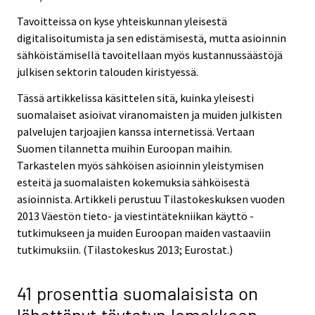
Tavoitteissa on kyse yhteiskunnan yleisestä
digitalisoitumista ja sen edistämisestä, mutta asioinnin
sähköistämisellä tavoitellaan myös kustannussäästöjä
julkisen sektorin talouden kiristyessä.
Tässä artikkelissa käsittelen sitä, kuinka yleisesti
suomalaiset asioivat viranomaisten ja muiden julkisten
palvelujen tarjoajien kanssa internetissä. Vertaan
Suomen tilannetta muihin Euroopan maihin.
Tarkastelen myös sähköisen asioinnin yleistymisen
esteitä ja suomalaisten kokemuksia sähköisestä
asioinnista. Artikkeli perustuu Tilastokeskuksen vuoden
2013 Väestön tieto- ja viestintätekniikan käyttö -
tutkimukseen ja muiden Euroopan maiden vastaaviin
tutkimuksiin. (Tilastokeskus 2013; Eurostat.)
41 prosenttia suomalaisista on
lähettänyt täytetyn lomakkeen