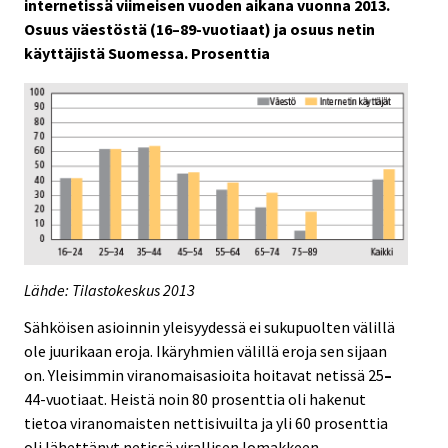
internetissä viimeisen vuoden aikana vuonna 2013.
Osuus väestöstä (16–89-vuotiaat) ja osuus netin
käyttäjistä Suomessa. Prosenttia
Lähde: Tilastokeskus 2013
Sähköisen asioinnin yleisyydessä ei sukupuolten välillä
ole juurikaan eroja. Ikäryhmien välillä eroja sen sijaan
on. Yleisimmin viranomaisasioita hoitavat netissä 25
–
44-vuotiaat. Heistä noin 80 prosenttia oli hakenut
tietoa viranomaisten nettisivuilta ja yli 60 prosenttia
oli lähettänyt netissä virallisen lomakkeen.