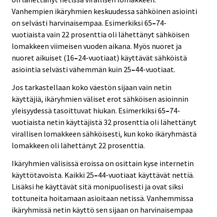
Vanhempien ikäryhmien keskuudessa sähköinen asiointi
on selvästi harvinaisempaa. Esimerkiksi 65
–
74-
vuotiaista vain 22 prosenttia oli lähettänyt sähköisen
lomakkeen viimeisen vuoden aikana. Myös nuoret ja
nuoret aikuiset (16
–
24-vuotiaat) käyttävät sähköistä
asiointia selvästi vähemmän kuin 25
–
44-vuotiaat.
Jos tarkastellaan koko väestön sijaan vain netin
käyttäjiä, ikäryhmien väliset erot sähköisen asioinnin
yleisyydessä tasoittuvat hiukan. Esimerkiksi 65
–
74-
vuotiaista netin käyttäjistä 32 prosenttia oli lähettänyt
virallisen lomakkeen sähköisesti, kun koko ikäryhmästä
lomakkeen oli lähettänyt 22 prosenttia.
Ikäryhmien välisissä eroissa on osittain kyse internetin
käyttötavoista. Kaikki 25
–
44-vuotiaat käyttävät nettiä.
Lisäksi he käyttävät sitä monipuolisesti ja ovat siksi
tottuneita hoitamaan asioitaan netissä. Vanhemmissa
ikäryhmissä netin käyttö sen sijaan on harvinaisempaa