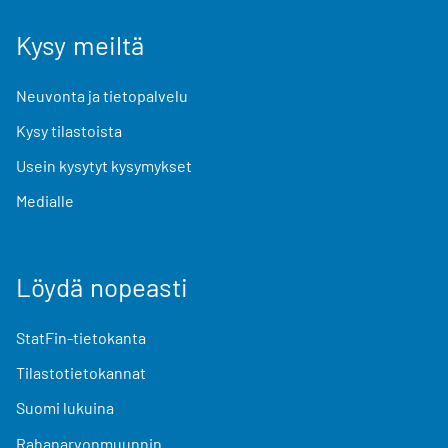
Kysy meiltä
Neuvonta ja tietopalvelu
Kysy tilastoista
Usein kysytyt kysymykset
Medialle
Löydä nopeasti
StatFin-tietokanta
Tilastotietokannat
Suomi lukuina
Rahanarvonmuunnin