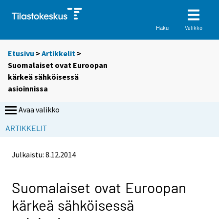
Valikko
Haku
Etusivu
>
Artikkelit
>
Suomalaiset ovat Euroopan
kärkeä sähköisessä
asioinnissa
Avaa valikko
ARTIKKELIT
Julkaistu:
8.12.2014
Suomalaiset ovat Euroopan
kärkeä sähköisessä