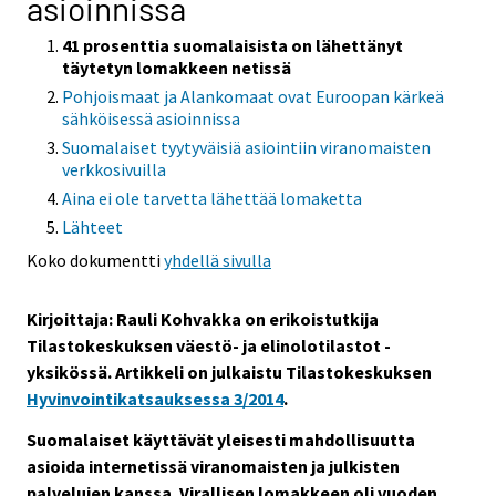
asioinnissa
41 prosenttia suomalaisista on lähettänyt
täytetyn lomakkeen netissä
Pohjoismaat ja Alankomaat ovat Euroopan kärkeä
sähköisessä asioinnissa
Suomalaiset tyytyväisiä asiointiin viranomaisten
verkkosivuilla
Aina ei ole tarvetta lähettää lomaketta
Lähteet
Koko dokumentti
yhdellä sivulla
Kirjoittaja: Rauli Kohvakka on erikoistutkija
Tilastokeskuksen väestö- ja elinolotilastot -
yksikössä. Artikkeli on julkaistu Tilastokeskuksen
Hyvinvointikatsauksessa 3/2014
.
Suomalaiset käyttävät yleisesti mahdollisuutta
asioida internetissä viranomaisten ja julkisten
palvelujen kanssa. Virallisen lomakkeen oli vuoden