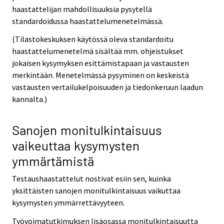
haastattelijan mahdollisuuksia pysytellä
standardoidussa haastattelumenetelmässä.
(Tilastokeskuksen käytössä oleva standardoitu
haastattelumenetelmä sisältää mm. ohjeistukset
jokaisen kysymyksen esittämistapaan ja vastausten
merkintään. Menetelmässä pysyminen on keskeistä
vastausten vertailukelpoisuuden ja tiedonkeruun laadun
kannalta.)
Sanojen monitulkintaisuus
vaikeuttaa kysymysten
ymmärtämistä
Testaushaastattelut nostivat esiin sen, kuinka
yksittäisten sanojen monitulkintaisuus vaikuttaa
kysymysten ymmärrettävyyteen.
Työvoimatutkimuksen lisäosassa monitulkintaisuutta