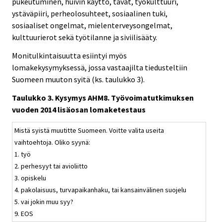
pukeutuminen, huivin käyttö, tavat, työkulttuuri,
ystäväpiiri, perheolosuhteet, sosiaalinen tuki,
sosiaaliset ongelmat, mielenterveysongelmat,
kulttuurierot sekä työtilanne ja siviilisääty.
Monitulkintaisuutta esiintyi myös
lomakekysymyksessä, jossa vastaajilta tiedusteltiin
Suomeen muuton syitä (ks. taulukko 3).
Taulukko 3. Kysymys AHM8. Työvoimatutkimuksen
vuoden 2014 lisäosan lomaketestaus
Mistä syistä muutitte Suomeen. Voitte valita useita
vaihtoehtoja. Oliko syynä:
1. työ
2. perhesyyt tai avioliitto
3. opiskelu
4. pakolaisuus, turvapaikanhaku, tai kansainvälinen suojelu
5. vai jokin muu syy?
9. EOS