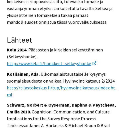
keskeisesti riippuvaista siitä, tulevatko lomake ja
vastaaja ymmärretyiksi tarkoitetulla tavalla. Selkeä ja
yksiselitteinen lomakekieli takaa parhaat
mahdollisuudet onnistua tässä vuorovaikutuksessa.
Lähteet
Kela 2014.
Päätösten ja kirjeiden selkeyttäminen
(Selkeyshanke).
http://www.kela.fi/hankkeet_selkeyshanke
.
Kotilainen, Ada.
Ulkomaalaistaustaiselle kysymys
suomalaisuudesta on vaikea. Hyvinvointikatsaus 2/2014.
http://tilastokeskus.fi/tup/hyvinvointikatsaus/index.ht
ml
.
Schwarz, Norbert & Oyserman, Daphna & Peytcheva,
Emilia 2010.
Cognition, Communication, and Culture:
Implications for the Survey Response Process.
Teoksessa: Janet A. Harkness & Michael Braun & Brad