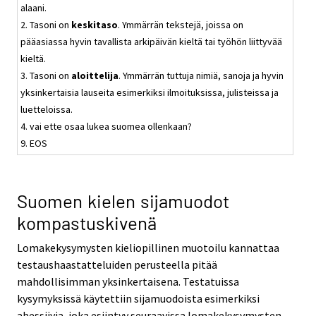
alaani.
2. Tasoni on
keskitaso
. Ymmärrän tekstejä, joissa on
pääasiassa hyvin tavallista arkipäivän kieltä tai työhön liittyvää
kieltä.
3. Tasoni on
aloittelija
. Ymmärrän tuttuja nimiä, sanoja ja hyvin
yksinkertaisia lauseita esimerkiksi ilmoituksissa, julisteissa ja
luetteloissa.
4. vai ette osaa lukea suomea ollenkaan?
9. EOS
Suomen kielen sijamuodot
kompastuskivenä
Lomakekysymysten kieliopillinen muotoilu kannattaa
testaushaastatteluiden perusteella pitää
mahdollisimman yksinkertaisena. Testatuissa
kysymyksissä käytettiin sijamuodoista esimerkiksi
abessiivia, joka esiintyy seuraavissa lomakekysymysten