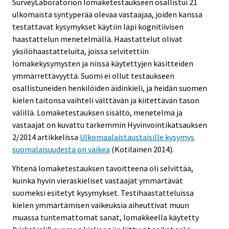
SurveyLaboratorion lomaketestaukseen osallistui 21
ulkomaista syntyperää olevaa vastaajaa, joiden kanssa
testattavat kysymykset käytiin läpi kognitiivisen
haastattelun menetelmällä. Haastattelut olivat
yksilöhaastatteluita, joissa selvitettiin
lomakekysymysten ja niissä käytettyjen käsitteiden
ymmärrettävyyttä. Suomi ei ollut testaukseen
osallistuneiden henkilöiden äidinkieli, ja heidän suomen
kielen taitonsa vaihteli välttävän ja kiitettävän tason
välillä. Lomaketestauksen sisältö, menetelmä ja
vastaajat on kuvattu tarkemmin Hyvinvointikatsauksen
2/2014 artikkelissa
Ulkomaalaistaustaisille kysymys
suomalaisuudesta on vaikea
(Kotilainen 2014).
Yhtenä lomaketestauksen tavoitteena oli selvittää,
kuinka hyvin vieraskieliset vastaajat ymmärtävät
suomeksi esitetyt kysymykset. Testihaastatteluissa
kielen ymmärtämisen vaikeuksia aiheuttivat muun
muassa tuntemattomat sanat, lomakkeella käytetty