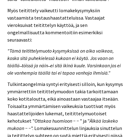
Myös teitittely vaikeutti lomakekysymyksiin
vastaamista testaushaastatteluissa. Vastaajat
vieroksuivat teitittelyn käyttöä, ja sen
ongelmallisuutta kommentoitiin esimerkiksi
seuraavasti:
"Tämä teitittelymuoto kysymyksissä on aika vaikeaa,
koska sitä puhekielessä kukaan ei käytä. Jos vaan on
täällä ̶ töissä ja näin ̶ ei sitä ikinä kuule. Varsinkaan jos ei
ole vanhempia täällä tai ei tapaa vanhoja ihmisiä."
Tulkintaongelmia syntyi erityisesti silloin, kun kysymys
ymmärrettiin teitittelymuodon takia tarkoittamaan
koko kotitaloutta, eikä ainoastaan vastaajaa itseään.
Toisaalta ymmärtämisen vaikeuksia tuottivat myös
haastattelijoiden lukemat, teitittelymuotoiset
kehotukset "
Ottakaa huomioon − −
" ja "
Älkää laskeko
mukaan − −
". Lomakesuunnittelun linjauksia sinuttelun
ja teitittelyn suhteen on syytä miettiä erityisesti niissä