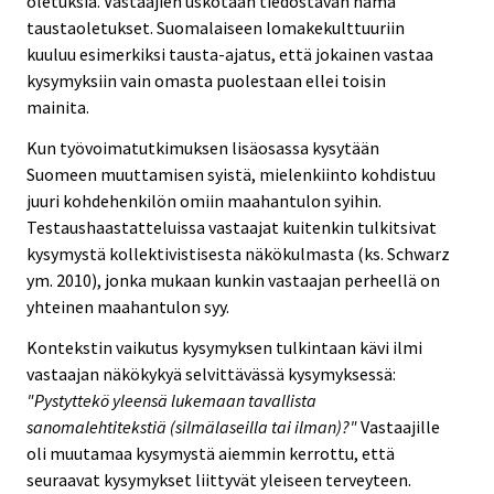
oletuksia. Vastaajien uskotaan tiedostavan nämä
taustaoletukset. Suomalaiseen lomakekulttuuriin
kuuluu esimerkiksi tausta-ajatus, että jokainen vastaa
kysymyksiin vain omasta puolestaan ellei toisin
mainita.
Kun työvoimatutkimuksen lisäosassa kysytään
Suomeen muuttamisen syistä, mielenkiinto kohdistuu
juuri kohdehenkilön omiin maahantulon syihin.
Testaushaastatteluissa vastaajat kuitenkin tulkitsivat
kysymystä kollektivistisesta näkökulmasta (ks. Schwarz
ym. 2010), jonka mukaan kunkin vastaajan perheellä on
yhteinen maahantulon syy.
Kontekstin vaikutus kysymyksen tulkintaan kävi ilmi
vastaajan näkökykyä selvittävässä kysymyksessä:
"Pystyttekö yleensä lukemaan tavallista
sanomalehtitekstiä (silmälaseilla tai ilman)?"
Vastaajille
oli muutamaa kysymystä aiemmin kerrottu, että
seuraavat kysymykset liittyvät yleiseen terveyteen.