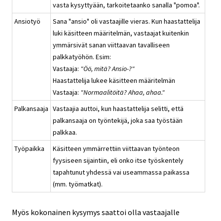
vasta kysyttyään, tarkoitetaanko sanalla "pomoa".
Ansiotyö
Sana "ansio" oli vastaajille vieras. Kun haastattelija
luki käsitteen määritelmän, vastaajat kuitenkin
ymmärsivät sanan viittaavan tavalliseen
palkkatyöhön. Esim:
Vastaaja:
"Öö, mitä? Ansio-?"
Haastattelija lukee käsitteen määritelmän
Vastaaja:
"Normaalitöitä? Ahaa, ahaa."
Palkansaaja
Vastaajia auttoi, kun haastattelija selitti, että
palkansaaja on työntekijä, joka saa työstään
palkkaa.
Työpaikka
Käsitteen ymmärrettiin viittaavan työnteon
fyysiseen sijaintiin, eli onko itse työskentely
tapahtunut yhdessä vai useammassa paikassa
(mm. työmatkat).
Myös kokonainen kysymys saattoi olla vastaajalle