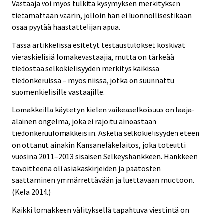
Vastaaja voi myös tulkita kysymyksen merkityksen
tietämättään väärin, jolloin hän ei luonnollisestikaan
osaa pyytää haastattelijan apua.
Tässä artikkelissa esitetyt testaustulokset koskivat
vieraskielisiä lomakevastaajia, mutta on tärkeää
tiedostaa selkokielisyyden merkitys kaikissa
tiedonkeruissa – myös niissä, jotka on suunnattu
suomenkielisille vastaajille.
Lomakkeilla käytetyn kielen vaikeaselkoisuus on laaja-
alainen ongelma, joka ei rajoitu ainoastaan
tiedonkeruulomakkeisiin. Askelia selkokielisyyden eteen
on ottanut ainakin Kansaneläkelaitos, joka toteutti
vuosina 2011–2013 sisäisen Selkeyshankkeen. Hankkeen
tavoitteena oli asiakaskirjeiden ja päätösten
saattaminen ymmärrettävään ja luettavaan muotoon.
(Kela 2014.)
Kaikki lomakkeen välityksellä tapahtuva viestintä on