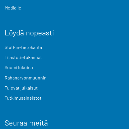
Medialle
Löydä nopeasti
StatFin-tietokanta
Tilastotietokannat
Suomi lukuina
Rahanarvonmuunnin
Tulevat julkaisut
Tutkimusaineistot
Seuraa meitä