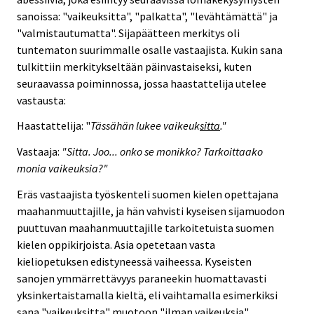
sanoissa: "vaikeuksitta", "palkatta", "levähtämättä" ja
"valmistautumatta". Sijapäätteen merkitys oli
tuntematon suurimmalle osalle vastaajista. Kukin sana
tulkittiin merkitykseltään päinvastaiseksi, kuten
seuraavassa poiminnossa, jossa haastattelija utelee
vastausta:
Haastattelija: "
Tässähän lukee vaikeuk
sitta
."
Vastaaja:
"Sitta. Joo... onko se monikko? Tarkoittaako
monia vaikeuksia?"
Eräs vastaajista työskenteli suomen kielen opettajana
maahanmuuttajille, ja hän vahvisti kyseisen sijamuodon
puuttuvan maahanmuuttajille tarkoitetuista suomen
kielen oppikirjoista. Asia opetetaan vasta
kieliopetuksen edistyneessä vaiheessa. Kyseisten
sanojen ymmärrettävyys paraneekin huomattavasti
yksinkertaistamalla kieltä, eli vaihtamalla esimerkiksi
sana "vaikeuksitta" muotoon "ilman vaikeuksia".