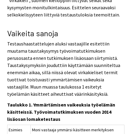
"virkakieli", suomen kielioppiin liittyvät seikat sekä
kysymysten monitulkintaisuus. Esittelen seuraavaksi
selkokielisyyteen liittyviä testaustuloksia teemoittain.
Vaikeita sanoja
Testaushaastattelujen aluksi vastaajille esitettiin
muutama taustakysymys työvoimatutkimuksen
perusosasta ennen tutkimuksen lisäosaan siirtymistä.
Taustakysymyksiin jouduttiin käyttämään suunniteltua
enemmän aikaa, sillä niissä olevat virkakieliset termit
tuottivat toistuvasti ymmärtämisen vaikeuksia
vastaajille. Muun muassa taulukossa 1 esitetyt
työelämän käsitteet aiheuttivat väärinkäsityksiä.
Taulukko 1. Ymmärtämisen vaikeuksia työelämän
käsitteissä. Työvoimatutkimuksen vuoden 2014
lisäosan lomaketestaus
Esimies
Moni vastaaja ymmärsi käsitteen merkityksen