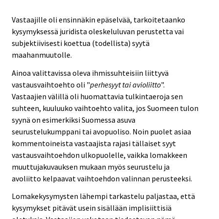
Vastaajille oli ensinnäkin epäselvää, tarkoitetaanko
kysymyksessä juridista oleskeluluvan perustetta vai
subjektiivisesti koettua (todellista) syytä
maahanmuutolle.
Ainoa valittavissa oleva ihmissuhteisiin liittyvä
vastausvaihtoehto oli "
perhesyyt tai avioliitto
".
Vastaajien välillä oli huomattavia tulkintaeroja sen
suhteen, kuuluuko vaihtoehto valita, jos Suomeen tulon
syynä on esimerkiksi Suomessa asuva
seurustelukumppani tai avopuoliso. Noin puolet asiaa
kommentoineista vastaajista rajasi tällaiset syyt
vastausvaihtoehdon ulkopuolelle, vaikka lomakkeen
muuttujakuvauksen mukaan myös seurustelu ja
avoliitto kelpaavat vaihtoehdon valinnan perusteeksi.
Lomakekysymysten lähempi tarkastelu paljastaa, että
kysymykset pitävät usein sisällään implisiittisiä