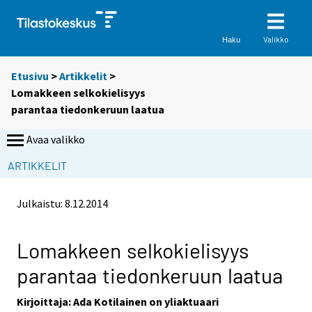
Valikko
Haku
Etusivu
>
Artikkelit
>
Lomakkeen selkokielisyys
parantaa tiedonkeruun laatua
Avaa valikko
S
ARTIKKELIT
i
i
Julkaistu:
8.12.2014
r
r
y
Lomakkeen selkokielisyys
t
parantaa tiedonkeruun laatua
t
o
Kirjoittaja: Ada Kotilainen on yliaktuaari
i