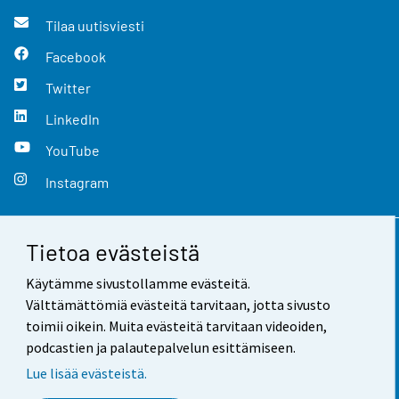
Tilaa uutisviesti
Facebook
Twitter
LinkedIn
YouTube
Instagram
Tietoa evästeistä
Yhteystiedot
Käytämme sivustollamme evästeitä.
Palaute
Välttämättömiä evästeitä tarvitaan, jotta sivusto
toimii oikein. Muita evästeitä tarvitaan videoiden,
Käyttöehdot
podcastien ja palautepalvelun esittämiseen.
Tietosuoja
Lue lisää evästeistä.