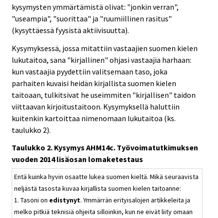
kysymysten ymmärtämistä olivat: "jonkin verran",
"useampia", "suorittaa" ja "ruumiillinen rasitus"
(kysyttäessä fyysistä aktiivisuutta).
Kysymyksessä, jossa mitattiin vastaajien suomen kielen
lukutaitoa, sana "kirjallinen" ohjasi vastaajia harhaan:
kun vastaajia pyydettiin valitsemaan taso, joka
parhaiten kuvaisi heidän kirjallista suomen kielen
taitoaan, tulkitsivat he useimmiten "kirjallisen" taidon
viittaavan kirjoitustaitoon. Kysymyksellä haluttiin
kuitenkin kartoittaa nimenomaan lukutaitoa (ks.
taulukko 2).
Taulukko 2. Kysymys AHM14c. Työvoimatutkimuksen
vuoden 2014 lisäosan lomaketestaus
Entä kuinka hyvin osaatte lukea suomen kieltä. Mikä seuraavista
neljästä tasosta kuvaa kirjallista suomen kielen taitoanne:
1. Tasoni on
edistynyt
. Ymmärrän erityisalojen artikkeleita ja
melko pitkiä teknisiä ohjeita silloinkin, kun ne eivät liity omaan