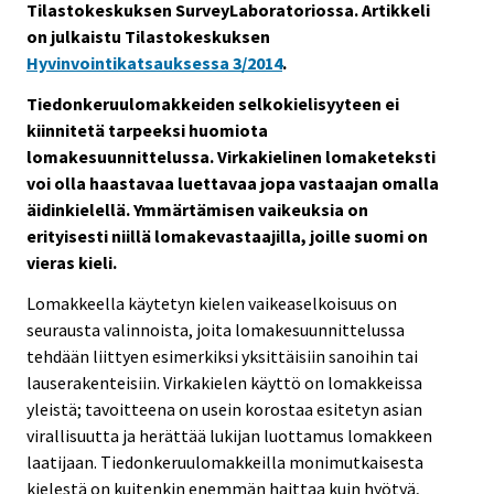
Tilastokeskuksen SurveyLaboratoriossa. Artikkeli
s
on julkaistu Tilastokeskuksen
e
Hyvinvointikatsauksessa 3/2014
.
e
n
Tiedonkeruulomakkeiden selkokielisyyteen ei
p
kiinnitetä tarpeeksi huomiota
a
lomakesuunnittelussa. Virkakielinen lomaketeksti
l
voi olla haastavaa luettavaa jopa vastaajan omalla
v
äidinkielellä. Ymmärtämisen vaikeuksia on
e
erityisesti niillä lomakevastaajilla, joille suomi on
l
vieras kieli.
u
Lomakkeella käytetyn kielen vaikeaselkoisuus on
u
seurausta valinnoista, joita lomakesuunnittelussa
n
tehdään liittyen esimerkiksi yksittäisiin sanoihin tai
.
lauserakenteisiin. Virkakielen käyttö on lomakkeissa
yleistä; tavoitteena on usein korostaa esitetyn asian
virallisuutta ja herättää lukijan luottamus lomakkeen
laatijaan. Tiedonkeruulomakkeilla monimutkaisesta
kielestä on kuitenkin enemmän haittaa kuin hyötyä,