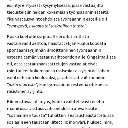
esiintyi erityisesti kysymyksessä, jossa vastaajilta
tiedusteltiin heidän kokemiaan työnsaannin esteitä.
Yksi vastausvaihtoehdoista työnsaannin esteille oli
"
syntyperä, uskonto tai sosiaalinen tausta
".
Koska koetulle syrjinnälle ei ollut erillistä
vastausvaihtoehtoa, haastattelijan kuului koodata
spontaani syrjinnän ilmoittaminen työnsaannin
esteenä tämän vastausvaihtoehdon alle. Ongelmallista
oli, että testaushaastattelujen vastaajat eivät
mieltäneet kokemaansa rasismia tai syrjintää tähän
vaihtoehtoon kuuluvaksi, ja valitsivat vaihtoehdon
"
jokin muu este
", kun työnsaannin esteenä oli koettu
rasistinen syrjintä.
Kiinnostavaa oli myös, kuinka vaihtelevasti edellä
mainitussa vastausvaihtoehdossa oleva käsite
"sosiaalinen tausta" tulkittiin. Testaushaastatteluissa
sosiaaliseen taustaan liitettiin: ihonväri, hiukset, nimi,