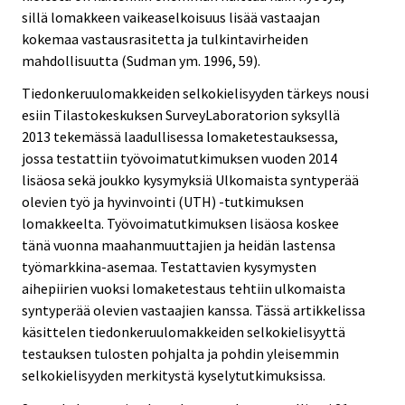
sillä lomakkeen vaikeaselkoisuus lisää vastaajan
kokemaa vastausrasitetta ja tulkintavirheiden
mahdollisuutta (Sudman ym. 1996, 59).
Tiedonkeruulomakkeiden selkokielisyyden tärkeys nousi
esiin Tilastokeskuksen SurveyLaboratorion syksyllä
2013 tekemässä laadullisessa lomaketestauksessa,
jossa testattiin työvoimatutkimuksen vuoden 2014
lisäosa sekä joukko kysymyksiä Ulkomaista syntyperää
olevien työ ja hyvinvointi (UTH) -tutkimuksen
lomakkeelta. Työvoimatutkimuksen lisäosa koskee
tänä vuonna maahanmuuttajien ja heidän lastensa
työmarkkina-asemaa. Testattavien kysymysten
aihepiirien vuoksi lomaketestaus tehtiin ulkomaista
syntyperää olevien vastaajien kanssa. Tässä artikkelissa
käsittelen tiedonkeruulomakkeiden selkokielisyyttä
testauksen tulosten pohjalta ja pohdin yleisemmin
selkokielisyyden merkitystä kyselytutkimuksissa.