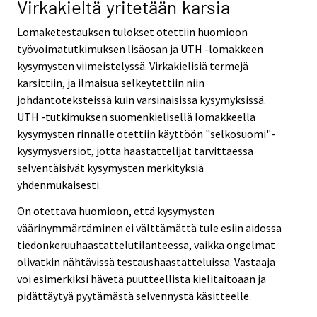
Virkakieltä yritetään karsia
Lomaketestauksen tulokset otettiin huomioon
työvoimatutkimuksen lisäosan ja UTH -lomakkeen
kysymysten viimeistelyssä. Virkakielisiä termejä
karsittiin, ja ilmaisua selkeytettiin niin
johdantoteksteissä kuin varsinaisissa kysymyksissä.
UTH -tutkimuksen suomenkielisellä lomakkeella
kysymysten rinnalle otettiin käyttöön "selkosuomi"-
kysymysversiot, jotta haastattelijat tarvittaessa
selventäisivät kysymysten merkityksiä
yhdenmukaisesti.
On otettava huomioon, että kysymysten
väärinymmärtäminen ei välttämättä tule esiin aidossa
tiedonkeruuhaastattelutilanteessa, vaikka ongelmat
olivatkin nähtävissä testaushaastatteluissa. Vastaaja
voi esimerkiksi hävetä puutteellista kielitaitoaan ja
pidättäytyä pyytämästä selvennystä käsitteelle.