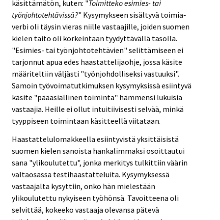
käsittämätön, kuten: "
Toimitteko esimies- tai
työnjohtotehtävissä?
" Kysymykseen sisältyvä toimia-
verbi oli täysin vieras niille vastaajille, joiden suomen
kielen taito oli korkeintaan tyydyttävällä tasolla.
"Esimies- tai työnjohtotehtävien" selittämiseen ei
tarjonnut apua edes haastattelijaohje, jossa käsite
määriteltiin väljästi "työnjohdolliseksi vastuuksi".
Samoin työvoimatutkimuksen kysymyksissä esiintyvä
käsite "pääasiallinen toiminta" hämmensi lukuisia
vastaajia. Heille ei ollut intuitiivisesti selvää, minkä
tyyppiseen toimintaan käsitteellä viitataan.
Haastattelulomakkeella esiintyvistä yksittäisistä
suomen kielen sanoista hankalimmaksi osoittautui
sana "ylikoulutettu", jonka merkitys tulkittiin väärin
valtaosassa testihaastatteluita. Kysymyksessä
vastaajalta kysyttiin, onko hän mielestään
ylikoulutettu nykyiseen työhönsä. Tavoitteena oli
selvittää, kokeeko vastaaja olevansa pätevä