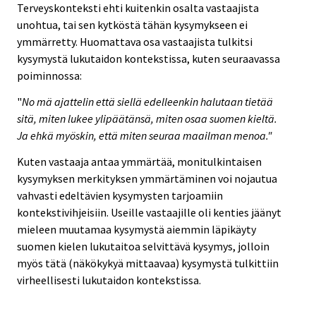
Terveyskonteksti ehti kuitenkin osalta vastaajista
unohtua, tai sen kytköstä tähän kysymykseen ei
ymmärretty. Huomattava osa vastaajista tulkitsi
kysymystä lukutaidon kontekstissa, kuten seuraavassa
poiminnossa:
"
No mä ajattelin että siellä edelleenkin halutaan tietää
sitä, miten lukee ylipäätänsä, miten osaa suomen kieltä.
Ja ehkä myöskin, että miten seuraa maailman menoa."
Kuten vastaaja antaa ymmärtää, monitulkintaisen
kysymyksen merkityksen ymmärtäminen voi nojautua
vahvasti edeltävien kysymysten tarjoamiin
kontekstivihjeisiin. Useille vastaajille oli kenties jäänyt
mieleen muutamaa kysymystä aiemmin läpikäyty
suomen kielen lukutaitoa selvittävä kysymys, jolloin
myös tätä (näkökykyä mittaavaa) kysymystä tulkittiin
virheellisesti lukutaidon kontekstissa.