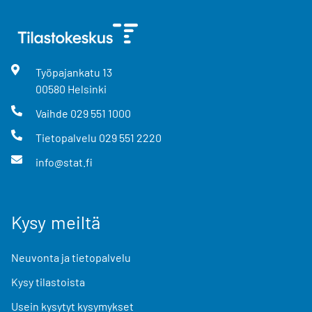
Työpajankatu
13
00580
Helsinki
Vaihde
029 551 1000
Tietopalvelu
029 551 2220
info@stat.fi
Kysy meiltä
Neuvonta ja tietopalvelu
Kysy tilastoista
Usein kysytyt kysymykset