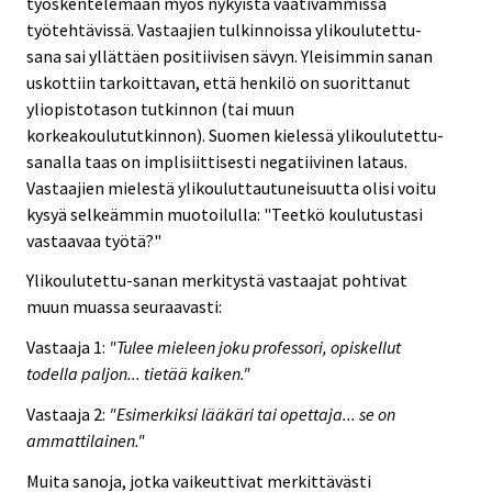
työskentelemään myös nykyistä vaativammissa
työtehtävissä. Vastaajien tulkinnoissa ylikoulutettu-
sana sai yllättäen positiivisen sävyn. Yleisimmin sanan
uskottiin tarkoittavan, että henkilö on suorittanut
yliopistotason tutkinnon (tai muun
korkeakoulututkinnon). Suomen kielessä ylikoulutettu-
sanalla taas on implisiittisesti negatiivinen lataus.
Vastaajien mielestä ylikouluttautuneisuutta olisi voitu
kysyä selkeämmin muotoilulla: "Teetkö koulutustasi
vastaavaa työtä?"
Ylikoulutettu-sanan merkitystä vastaajat pohtivat
muun muassa seuraavasti:
Vastaaja 1:
"Tulee mieleen joku professori, opiskellut
todella paljon... tietää kaiken."
Vastaaja 2:
"Esimerkiksi lääkäri tai opettaja... se on
ammattilainen."
Muita sanoja, jotka vaikeuttivat merkittävästi