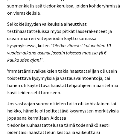
suomenkielisissä tiedonkeruissa, joiden kohderyhmissä
on vieraskielisiä.
Selkokielisyyden vaikeuksia aiheuttivat
testihaastatteluissa myös pitkät lauserakenteet ja
useamman eri viiteperiodin käyttö samassa
kysymyksessä, kuten "
Oletko viimeksi kuluneiden 10
vuoden aikana asunut jossain toisessa maassa yli 6
kuukauden ajan?
".
Ymmärtämisvaikeuksien takia haastattelijan oli usein
toistettava kysymyksiä ja vastausvaihtoehtoja, tai
hänen oli käytettävä haastattelijaohjeen määritelmiä
käsitteiden selittämiseen.
Jos vastaajan suomen kielen taito oli kohtalainen tai
heikko, hänelle oli selitettävä kysymysten merkityksiä
jopa sana kerrallaan. Aidossa
tiedonkeruuhaastattelussa tämä todennäköisesti
pidentäisi haastattelun kestoa ja vaikeuttaisi