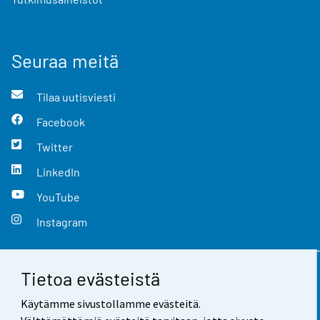
Seuraa meitä
Tilaa uutisviesti
Facebook
Twitter
LinkedIn
YouTube
Instagram
Tietoa evästeistä
Yhteystiedot
Käytämme sivustollamme evästeitä.
Palaute