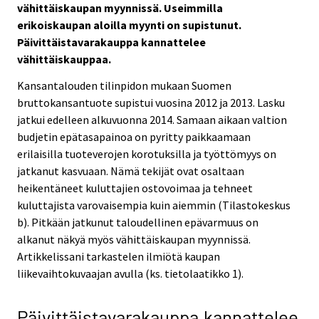
vähittäiskaupan myynnissä. Useimmilla
erikoiskaupan aloilla myynti on supistunut.
Päivittäistavarakauppa kannattelee
vähittäiskauppaa.
Kansantalouden tilinpidon mukaan Suomen
bruttokansantuote supistui vuosina 2012 ja 2013. Lasku
jatkui edelleen alkuvuonna 2014. Samaan aikaan valtion
budjetin epätasapainoa on pyritty paikkaamaan
erilaisilla tuoteverojen korotuksilla ja työttömyys on
jatkanut kasvuaan. Nämä tekijät ovat osaltaan
heikentäneet kuluttajien ostovoimaa ja tehneet
kuluttajista varovaisempia kuin aiemmin (Tilastokeskus
b). Pitkään jatkunut taloudellinen epävarmuus on
alkanut näkyä myös vähittäiskaupan myynnissä.
Artikkelissani tarkastelen ilmiötä kaupan
liikevaihtokuvaajan avulla (ks. tietolaatikko 1).
Päivittäistavarakauppa kannattelee