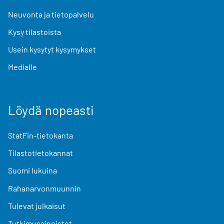
Neuvonta ja tietopalvelu
Kysy tilastoista
Usein kysytyt kysymykset
Medialle
Löydä nopeasti
StatFin-tietokanta
Tilastotietokannat
Suomi lukuina
Rahanarvonmuunnin
Tulevat julkaisut
Tutkimusaineistot