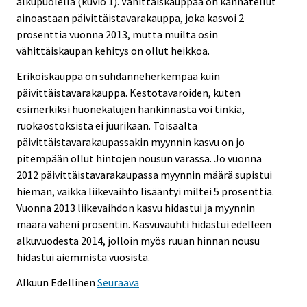
alkupuolella (kuvio 1). Vähittäiskauppaa on kannatellut
ainoastaan päivittäistavarakauppa, joka kasvoi 2
prosenttia vuonna 2013, mutta muilta osin
vähittäiskaupan kehitys on ollut heikkoa.
Erikoiskauppa on suhdanneherkempää kuin
päivittäistavarakauppa. Kestotavaroiden, kuten
esimerkiksi huonekalujen hankinnasta voi tinkiä,
ruokaostoksista ei juurikaan. Toisaalta
päivittäistavarakaupassakin myynnin kasvu on jo
pitempään ollut hintojen nousun varassa. Jo vuonna
2012 päivittäistavarakaupassa myynnin määrä supistui
hieman, vaikka liikevaihto lisääntyi miltei 5 prosenttia.
Vuonna 2013 liikevaihdon kasvu hidastui ja myynnin
määrä väheni prosentin. Kasvuvauhti hidastui edelleen
alkuvuodesta 2014, jolloin myös ruuan hinnan nousu
hidastui aiemmista vuosista.
Alkuun
Edellinen
Seuraava