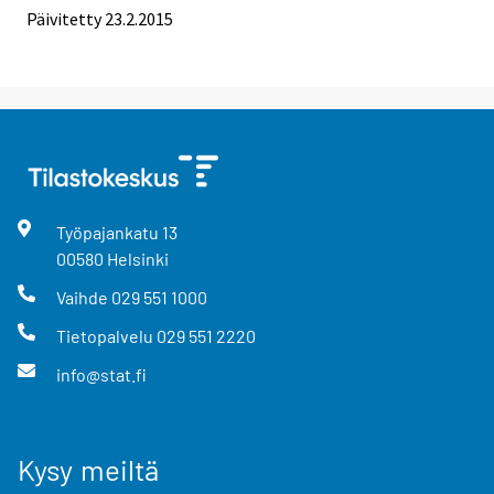
Päivitetty 23.2.2015
Työpajankatu
13
00580
Helsinki
Vaihde
029 551 1000
Tietopalvelu
029 551 2220
info@stat.fi
Kysy meiltä