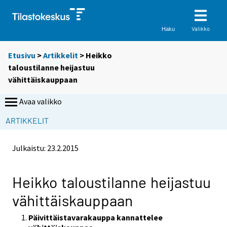
Valikko
Haku
Etusivu
>
Artikkelit
> Heikko
taloustilanne heijastuu
vähittäiskauppaan
Avaa valikko
ARTIKKELIT
Julkaistu:
23.2.2015
Heikko taloustilanne heijastuu
vähittäiskauppaan
Päivittäistavarakauppa kannattelee