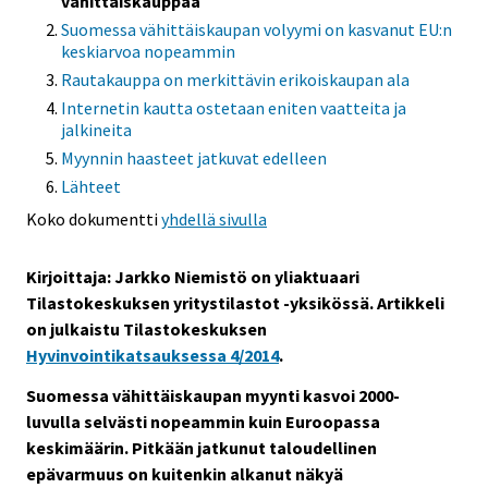
vähittäiskauppaa
Suomessa vähittäiskaupan volyymi on kasvanut EU:n
keskiarvoa nopeammin
Rautakauppa on merkittävin erikoiskaupan ala
Internetin kautta ostetaan eniten vaatteita ja
jalkineita
Myynnin haasteet jatkuvat edelleen
Lähteet
Koko dokumentti
yhdellä sivulla
Kirjoittaja: Jarkko Niemistö
on yliaktuaari
Tilastokeskuksen yritystilastot -yksikössä.
Artikkeli
on julkaistu Tilastokeskuksen
Hyvinvointikatsauksessa 4/2014
.
Suomessa vähittäiskaupan myynti kasvoi 2000-
luvulla selvästi nopeammin kuin Euroopassa
keskimäärin. Pitkään jatkunut taloudellinen
epävarmuus on kuitenkin alkanut näkyä