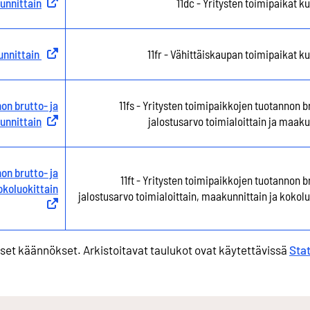
kunnittain
Ulkoinen linkki
11dc - Yritysten toimipaikat k
unnittain
Ulkoinen linkki
11fr - Vähittäiskaupan toimipaikat ku
on brutto- ja
11fs - Yritysten toimipaikkojen tuotannon br
kunnittain
Ulkoinen linkki
jalostusarvo toimialoittain ja maaku
on brutto- ja
11ft - Yritysten toimipaikkojen tuotannon b
okoluokittain
Ulkoinen linkki
jalostusarvo toimialoittain, maakunnittain ja kokolu
iset käännökset. Arkistoitavat taulukot ovat käytettävissä
Stat