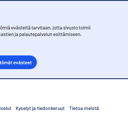
iä evästeitä tarvitaan, jotta sivusto toimii
castien ja palautepalvelun esittämiseen.
ttömät evästeet
lvelut
Kyselyt ja tiedonkeruut
Tietoa meistä