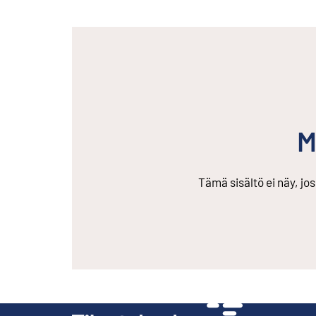
M
Tämä sisältö ei näy, jo