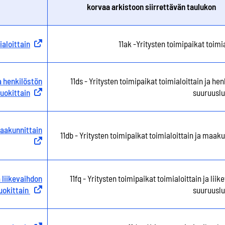
korvaa arkistoon siirrettävän taulukon
ialoittain
Ulkoinen linkki
11ak -Yritysten toimipaikat toimi
a henkilöstön
11ds - Yritysten toimipaikat toimialoittain ja he
uokittain
Ulkoinen linkki
suuruuslu
maakunnittain
Ulkoinen linkki
11db - Yritysten toimipaikat toimialoittain ja maaku
a liikevaihdon
11fq - Yritysten toimipaikat toimialoittain ja lii
uokittain
Ulkoinen linkki
suuruuslu