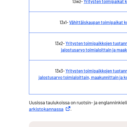
13wz-
Yritysten toimipaikat 
13x1-
Vähittäiskaupan toimipaikat k
13x2-
Yritysten toimipaikkojen tuotann
jalostusarvo toimialoittain ja maa
13x3-
Yritysten toimipaikkojen tuotann
jalostusarvo toimialoittain, maakunnittain ja k
Uusissa taulukoissa on ruotsin- ja englanninkiel
arkistokannassa
Ulkoinen linkki
.