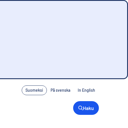
Suomeksi
På svenska
In English
Haku