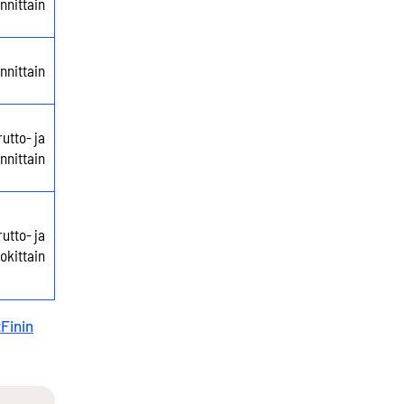
unnittain
nnittain
utto- ja
nnittain
rutto- ja
okittain
Finin