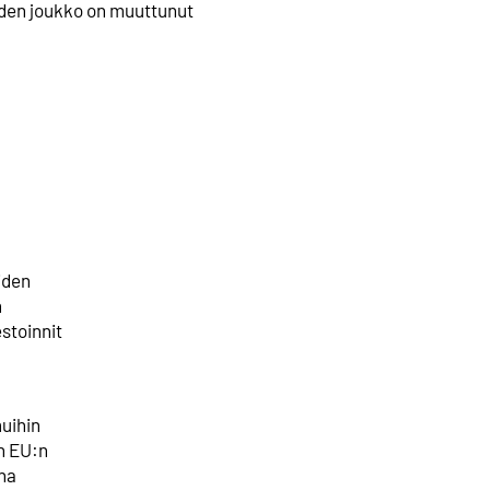
öiden joukko on muuttunut
iden
n
stoinnit
,
muihin
en EU:n
ina