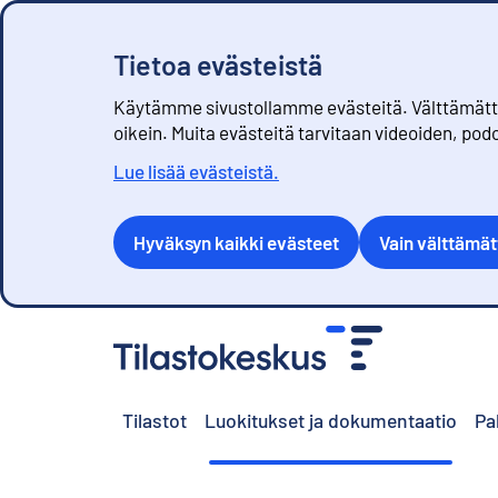
Tietoa evästeistä
Käytämme sivustollamme evästeitä. Välttämättöm
oikein. Muita evästeitä tarvitaan videoiden, pod
Lue lisää evästeistä.
Hyväksyn kaikki evästeet
Vain välttämä
S
i
i
r
Tilastot
Luokitukset ja dokumentaatio
Pa
r
y
s
i