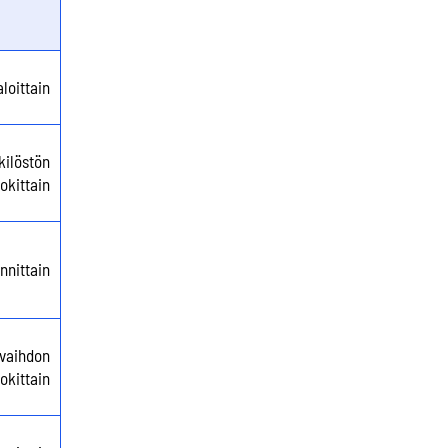
aloittain
nkilöstön
okittain
nnittain
kevaihdon
okittain