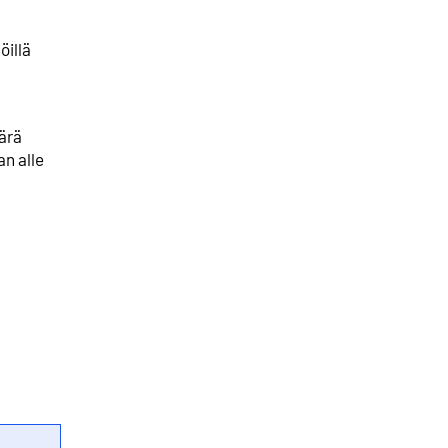
öillä
äärä
n alle
ki