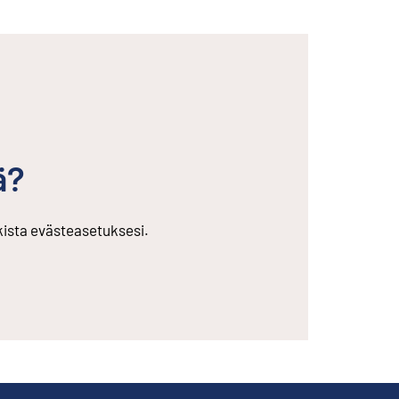
ä?
rkista evästeasetuksesi.