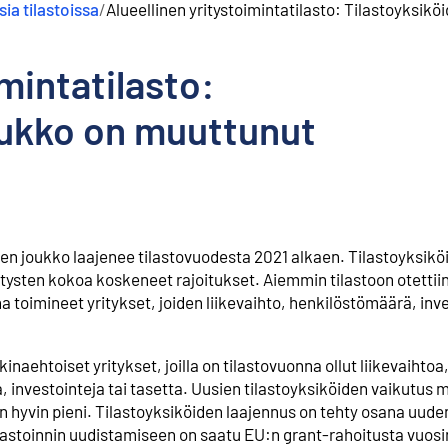
ia tilastoissa
/
Alueellinen yritystoimintatilasto: Tilastoyksik
imintatilasto:
oukko on muuttunut
iden joukko laajenee tilastovuodesta 2021 alkaen. Tilastoyksikö
tysten kokoa koskeneet rajoitukset. ⁠Aiemmin tilastoon otettii
 toimineet yritykset, joiden liikevaihto, henkilöstömäärä, inve
aehtoiset yritykset, joilla on tilastovuonna ollut liikevaihtoa
 investointeja tai tasetta. ⁠Uusien tilastoyksiköiden vaikutus 
n hyvin pieni. Tilastoyksiköiden laajennus on tehty osana uud
lastoinnin uudistamiseen on saatu EU:n grant-rahoitusta vuos