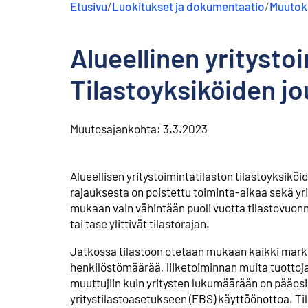
Etusivu
/
Luokitukset ja dokumentaatio
/
Muutoks
s
ä
l
Alueellinen yritysto
t
ö
ö
Tilastoyksiköiden j
n
Muutosajankohta:
3.3.2023
Alueellisen yritystoimintatilaston tilastoyksikö
rajauksesta on poistettu toiminta-aikaa sekä yri
mukaan vain vähintään puoli vuotta tilastovuonna
tai tase ylittivät tilastorajan.
⁠Jatkossa tilastoon otetaan mukaan kaikki markkin
henkilöstömäärää, liiketoiminnan muita tuottoja,
muuttujiin kuin yritysten lukumäärään on pääosi
yritystilastoasetukseen (EBS) käyttöönottoa. Ti