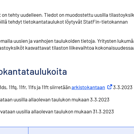
n tehty uudelleen. Tiedot on muodostettu uusilla tilastoyksik
öillä tehdyt tietokantataulukot löytyvät StatFin-tietokannan
emalla uusien ja vanhojen taulukoiden tietoja. Yritysten lukum
stoyksiköt kasvattavat tilaston liikevaihtoa kokonaisuudessaa
tokantataulukoita
, 11fq, 11fr, 11fs ja 11ft siirretään
arkistokantaan
Ulkoinen link
3.3.2023
kovataan uusilla allaolevan taulukon mukaan 3.3.2023
t korvataan uusilla allaolevan taulukon mukaan 31.3.2023