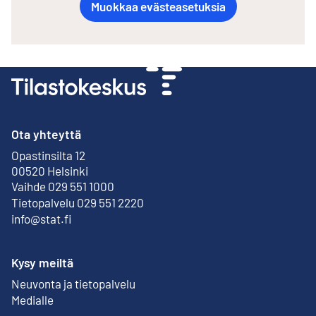
Muokkaa evästeasetuksia
Ota yhteyttä
Opastinsilta 12
Ulkoinen linkki
00520 Helsinki
Vaihde 029 551 1000
Tietopalvelu 029 551 2220
info@stat.fi
Kysy meiltä
Neuvonta ja tietopalvelu
Medialle