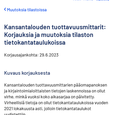
i
r
Muutoksia tilastoissa
r
y
s
Kansantalouden tuottavuusmittarit:
i
s
Korjauksia ja muutoksia tilaston
ä
tietokantataulukoissa
l
t
ö
Korjausajankohta:
29.6.2023
ö
n
Kuvaus korjauksesta
Kansantalouden tuottavuusmittarien pääomapanoksen
ja kirjaintoimialoittaisten tietojen laskennoissa on ollut
virhe, minkä vuoksi koko aikasarjaa on päivitetty.
Virheellisiä tietoja on ollut tietokantataulukoissa vuoden
2021 lokakuusta asti, jolloin tietokantataulukot
uudistettiin.