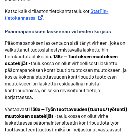
Katso kaikki tilaston tietokantataulukot
StatFin-
tietokannassa
Ulkoinen linkki
.
Pääomapanoksen laskennan virheiden korjaus
Pääomapanoksen laskenta on sisältänyt virheen, joka on
vaikuttanut tuotoslähestymistavalla laskettuihin
tietokantataulukoihin.
138z -- Tuotoksen muutoksen
osatekijät
-taulukossa on ollut virheellisesti laskettu
pääomapanoksen kontribuutio tuotoksen muutokseen, ja
koska kokonaistuottavuuden kontribuutio tuotoksen
muutokseen on laskettu residuaalina muista
kontribuutioista, on sekin revisoitunut tietoja
korjattaessa.
Vastaavasti
138x -- Työn tuottavuuden (tuotos/työtunti)
muutoksen osatekijät
-taulukossa on ollut virhe
laskettaessa pääomaintensiteetin kontribuutiota työn
tuottavuuteen (tuotos), mikä on heijastunut vastaavasti