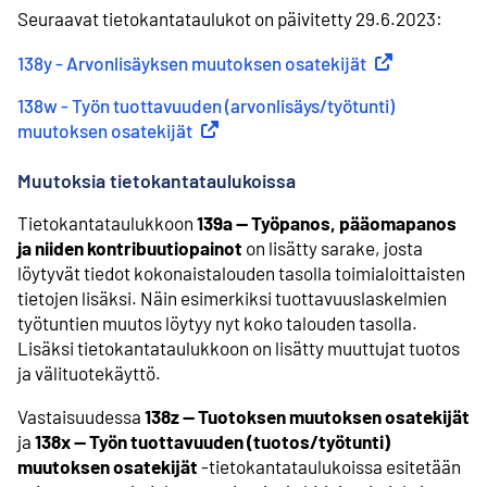
Seuraavat tietokantataulukot on päivitetty 29.6.2023:
138y - Arvonlisäyksen muutoksen osatekijät
(
Ulkoinen linkk
138w - Työn tuottavuuden (arvonlisäys/työtunti)
muutoksen osatekijät
(
Ulkoinen linkki
)
Muutoksia tietokantataulukoissa
Tietokantataulukkoon
139a -- Työpanos, pääomapanos
ja niiden kontribuutiopainot
on lisätty sarake, josta
löytyvät tiedot kokonaistalouden tasolla toimialoittaisten
tietojen lisäksi. Näin esimerkiksi tuottavuuslaskelmien
työtuntien muutos löytyy nyt koko talouden tasolla.
Lisäksi tietokantataulukkoon on lisätty muuttujat tuotos
ja välituotekäyttö.
Vastaisuudessa
138z -- Tuotoksen muutoksen osatekijät
ja
138x -- Työn tuottavuuden (tuotos/työtunti)
muutoksen osatekijät
-tietokantataulukoissa esitetään