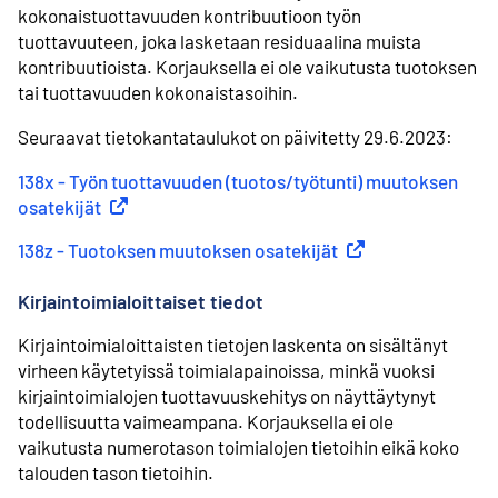
kokonaistuottavuuden kontribuutioon työn
tuottavuuteen, joka lasketaan residuaalina muista
kontribuutioista. Korjauksella ei ole vaikutusta tuotoksen
tai tuottavuuden kokonaistasoihin.
Seuraavat tietokantataulukot on päivitetty 29.6.2023:
138x - Työn tuottavuuden (tuotos/työtunti) muutoksen
osatekijät
(
Ulkoinen linkki
)
138z - Tuotoksen muutoksen osatekijät
(
Ulkoinen linkki
)
Kirjaintoimialoittaiset tiedot
Kirjaintoimialoittaisten tietojen laskenta on sisältänyt
virheen käytetyissä toimialapainoissa, minkä vuoksi
kirjaintoimialojen tuottavuuskehitys on näyttäytynyt
todellisuutta vaimeampana. Korjauksella ei ole
vaikutusta numerotason toimialojen tietoihin eikä koko
talouden tason tietoihin.