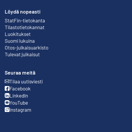
Löydä nopeasti
StatFin-tietokanta
Ulkoinen linkki
Tilastotietokannat
Luokitukset
Suomi lukuina
Otos-julkaisuarkisto
Ulkoinen linkki
Tulevat julkaisut
Seuraa meitä
Tilaa uutisviesti
Ulkoinen linkki
Facebook
Ulkoinen linkki
LinkedIn
Ulkoinen linkki
YouTube
Ulkoinen linkki
Instagram
Ulkoinen linkki