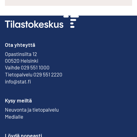
Ota yhteyttä
Opastinsilta 12
Ulkoinen linkki
00520 Helsinki
Vaihde 029 551 1000
Tietopalvelu 029 551 2220
info@stat.fi
Kysy meiltä
Neuvonta ja tietopalvelu
Medialle
Löydä nopeasti