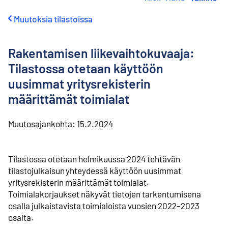
i
r
Muutoksia tilastoissa
r
y
s
Rakentamisen liikevaihtokuvaaja:
i
s
Tilastossa otetaan käyttöön
ä
uusimmat yritysrekisterin
l
t
määrittämät toimialat
ö
ö
Muutosajankohta:
15.2.2024
n
Tilastossa otetaan helmikuussa 2024 tehtävän
tilastojulkaisun yhteydessä käyttöön uusimmat
yritysrekisterin määrittämät toimialat.
Toimialakorjaukset näkyvät tietojen tarkentumisena
osalla julkaistavista toimialoista vuosien 2022–2023
osalta.