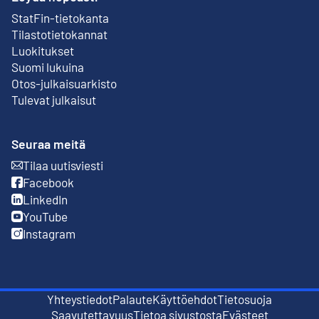
StatFin-tietokanta
Ulkoinen linkki
Tilastotietokannat
Luokitukset
Suomi lukuina
Otos-julkaisuarkisto
Ulkoinen linkki
Tulevat julkaisut
Seuraa meitä
Tilaa uutisviesti
Ulkoinen linkki
Facebook
Ulkoinen linkki
LinkedIn
Ulkoinen linkki
YouTube
Ulkoinen linkki
Instagram
Ulkoinen linkki
Yhteystiedot
Palaute
Käyttöehdot
Tietosuoja
Ulkoinen linkki
Ulkoinen linkki
Saavutettavuus
Tietoa sivustosta
Evästeet