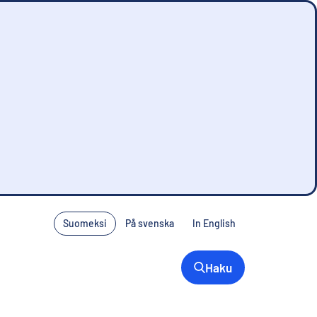
Suomeksi
På svenska
In English
Haku