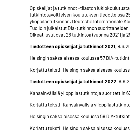
Opiskelijat ja tutkinnot -tilaston lukiokoulutus
tutkintotavoitteisen koulutuksen tiedotteissa 25
ylioppilastutkinnon, Deutsche Internationale Abi
Tuolloin julkaistut Dia-tutkinnon suorittaneiden 
Oikeat luvut ovat 26 tutkintoa (vuonna 2021) ja 
Tiedotteen opiskelijat ja tutkinnot 2021
, 9.6.2
Helsingin saksalaisessa koulussa 57 DIA-tutkint
Korjattu teksti: Helsingin saksalaisessa koulus
Tiedotteen opiskelijat ja tutkinnot 2022
, 9.6.
Kansainvälisiä ylioppilastutkintoja suoritettiin 6
Korjattu teksti: Kansainvälisiä ylioppilastutkinto
Helsingin saksalaisessa koulussa 58 DIA-tutkint
Korjattu teksti: Helsingin saksalaisessa kouluss