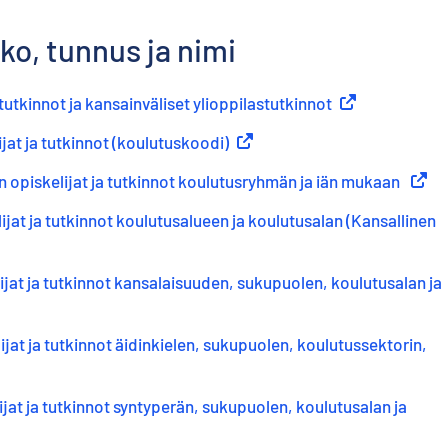
ko, tunnus ja nimi
tutkinnot ja kansainväliset ylioppilastutkinnot
(
Ulkoinen linkki
jat ja tutkinnot (koulutuskoodi)
(
Ulkoinen linkki
)
en opiskelijat ja tutkinnot koulutusryhmän ja iän mukaan
(
Ulkoi
ijat ja tutkinnot koulutusalueen ja koulutusalan (Kansallinen
ijat ja tutkinnot kansalaisuuden, sukupuolen, koulutusalan ja
ijat ja tutkinnot äidinkielen, sukupuolen, koulutussektorin,
en linkki
)
ijat ja tutkinnot syntyperän, sukupuolen, koulutusalan ja