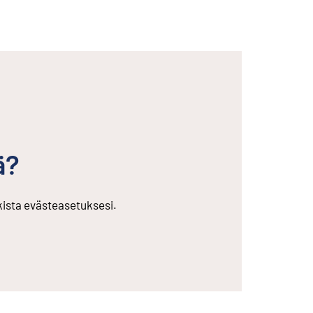
ä?
rkista evästeasetuksesi.