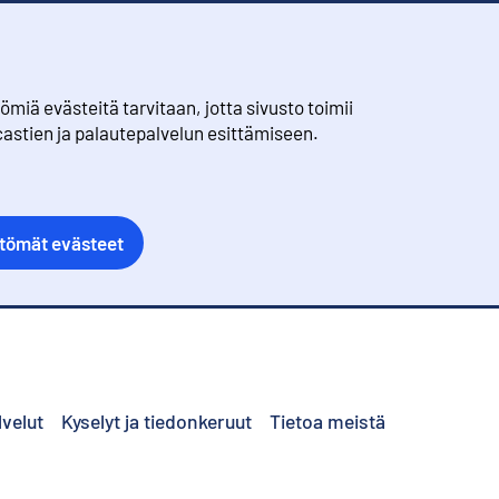
iä evästeitä tarvitaan, jotta sivusto toimii
castien ja palautepalvelun esittämiseen.
ttömät evästeet
lvelut
Kyselyt ja tiedonkeruut
Tietoa meistä