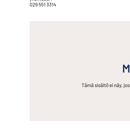
029 551 3314
M
Tämä sisältö ei näy, jo