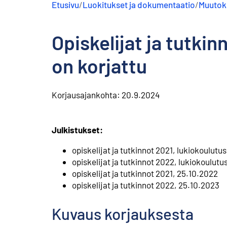
Etusivu
/
Luokitukset ja dokumentaatio
/
Muutoks
s
ä
l
Opiskelijat ja tutki
t
ö
ö
on korjattu
n
Korjausajankohta:
20.9.2024
Julkistukset:
⁠opiskelijat ja tutkinnot 2021, lukiokoulutu
opiskelijat ja tutkinnot 2022, lukiokoulutu
opiskelijat ja tutkinnot 2021, 25.10.2022
⁠opiskelijat ja tutkinnot 2022, 25.10.2023
Kuvaus korjauksesta