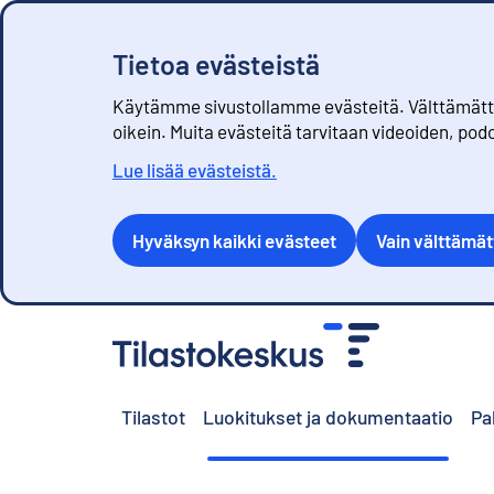
Tietoa evästeistä
Käytämme sivustollamme evästeitä. Välttämättöm
oikein. Muita evästeitä tarvitaan videoiden, pod
Lue lisää evästeistä.
Hyväksyn kaikki evästeet
Vain välttämä
S
i
i
r
Tilastot
Luokitukset ja dokumentaatio
Pa
r
y
s
i