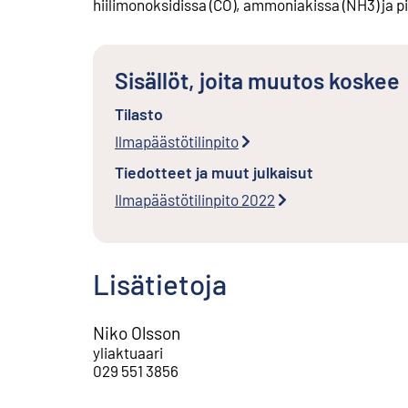
hiilimonoksidissa (CO), ammoniakissa (NH3) ja pi
Sisällöt, joita muutos koskee
Tilasto
Ilmapäästötilinpito
Tiedotteet ja muut julkaisut
Ilmapäästötilinpito 2022
Lisätietoja
Niko Olsson
yliaktuaari
029 551 3856