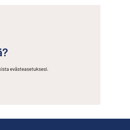
ä?
rkista evästeasetuksesi.