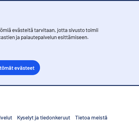
iä evästeitä tarvitaan, jotta sivusto toimii
castien ja palautepalvelun esittämiseen.
ttömät evästeet
lvelut
Kyselyt ja tiedonkeruut
Tietoa meistä