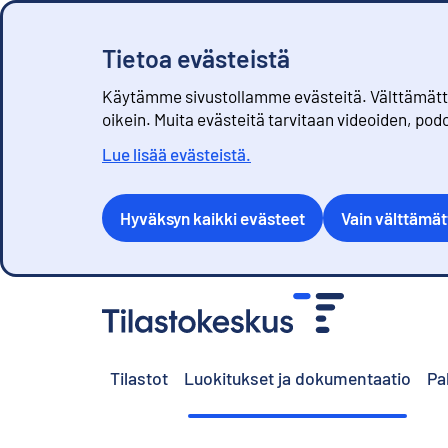
Tietoa evästeistä
Käytämme sivustollamme evästeitä. Välttämättöm
oikein. Muita evästeitä tarvitaan videoiden, pod
Lue lisää evästeistä.
Hyväksyn kaikki evästeet
Vain välttämä
S
i
i
r
Tilastot
Luokitukset ja dokumentaatio
Pa
r
y
s
i