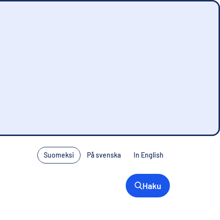
Suomeksi
På svenska
In English
Haku