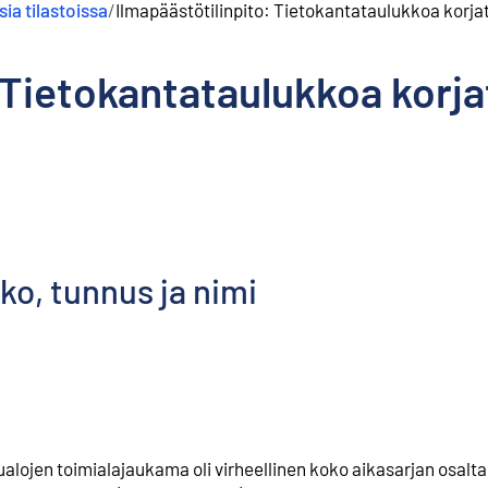
ia tilastoissa
/
Ilmapäästötilinpito: Tietokantataulukkoa korja
 Tietokantataulukkoa korja
ko, tunnus ja nimi
lualojen toimialajaukama oli virheellinen koko aikasarjan osalta