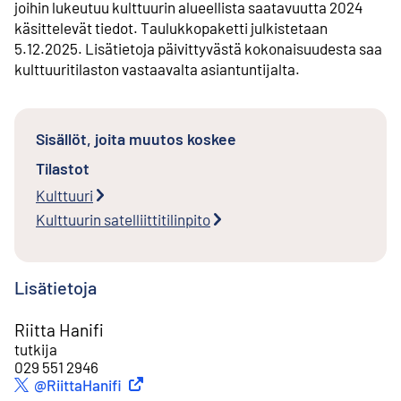
joihin lukeutuu kulttuurin alueellista saatavuutta 2024
käsittelevät tiedot. Taulukkopaketti julkistetaan
5.12.2025. Lisätietoja päivittyvästä kokonaisuudesta saa
kulttuuritilaston vastaavalta asiantuntijalta.
Sisällöt, joita muutos koskee
Tilastot
Kulttuuri
Kulttuurin satelliittitilinpito
Lisätietoja
Riitta Hanifi
tutkija
029 551 2946
Ulkoinen linkki
@RiittaHanifi
Twitter