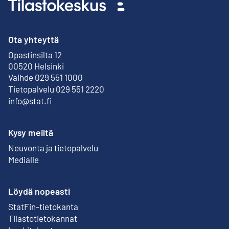
Ota yhteyttä
Opastinsilta 12
Ulkoinen linkki
00520 Helsinki
Vaihde 029 551 1000
Tietopalvelu 029 551 2220
info@stat.fi
Kysy meiltä
Neuvonta ja tietopalvelu
Medialle
Löydä nopeasti
StatFin-tietokanta
Ulkoinen linkki
Tilastotietokannat