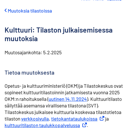
i
r
Muutoksia tilastoissa
r
y
s
Kulttuuri: Tilaston julkaisemisessa
i
s
muutoksia
ä
l
Muutosajankohta:
5.2.2025
t
ö
ö
n
Tietoa muutoksesta
Opetus- ja kulttuuriministeriö (OKM) ja Tilastokeskus ovat
sopineet kulttuuritilastoinnin jatkamisesta vuonna 2025
OKM:n rahoituksella (
uutinen 14.11.2024
). Kulttuuritilasto
säilyttää asemansa virallisena tilastona (SVT).
Tilastokeskus julkaisee kulttuuria koskevaa tilastotietoa
tilaston
verkkosivulla
,
tietokantataulukoissa
Ulkoinen linkki
ja
kulttuuritilaston taulukkopalvelussa
Ulkoinen linkki
.