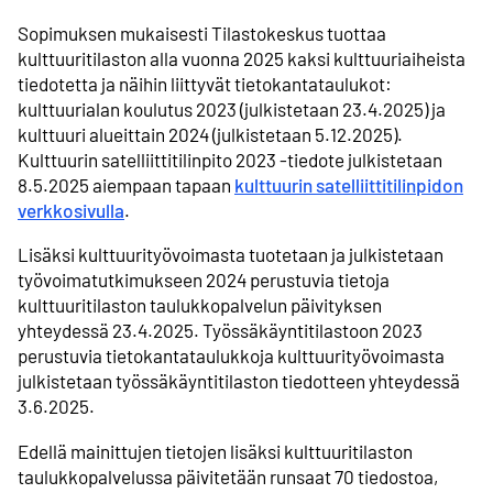
Sopimuksen mukaisesti Tilastokeskus tuottaa
kulttuuritilaston alla vuonna 2025 kaksi kulttuuriaiheista
tiedotetta ja näihin liittyvät tietokantataulukot:
kulttuurialan koulutus 2023 (julkistetaan 23.4.2025) ja
kulttuuri alueittain 2024 (julkistetaan 5.12.2025).
Kulttuurin satelliittitilinpito 2023 -tiedote julkistetaan
8.5.2025 aiempaan tapaan
kulttuurin satelliittitilinpidon
verkkosivulla
.
Lisäksi kulttuurityövoimasta tuotetaan ja julkistetaan
työvoimatutkimukseen 2024 perustuvia tietoja
kulttuuritilaston taulukkopalvelun päivityksen
yhteydessä 23.4.2025. Työssäkäyntitilastoon 2023
perustuvia tietokantataulukkoja kulttuurityövoimasta
julkistetaan työssäkäyntitilaston tiedotteen yhteydessä
3.6.2025.
Edellä mainittujen tietojen lisäksi kulttuuritilaston
taulukkopalvelussa päivitetään runsaat 70 tiedostoa,