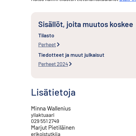
Sisällöt, joita muutos koskee
Tilasto
Perheet
Tiedotteet ja muut julkaisut
Perheet 2024
Lisätietoja
Minna Wallenius
yliaktuaari
029 551 2749
Marjut Pietiläinen
erikoistutkija