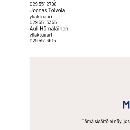
029 551 2798
Joonas Toivola
yliaktuaari
029 551 3355
Auli Hämäläinen
yliaktuaari
029 551 3615
M
Tämä sisältö ei näy, jo