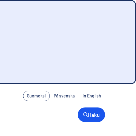
Suomeksi
På svenska
In English
Haku