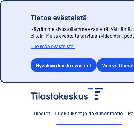
Tietoa evästeistä
Käytämme sivustollamme evästeitä. Välttämättöm
oikein. Muita evästeitä tarvitaan videoiden, pod
Lue lisää evästeistä.
Hyväksyn kaikki evästeet
Vain välttämä
S
i
i
r
Tilastot
Luokitukset ja dokumentaatio
Pa
r
y
s
i