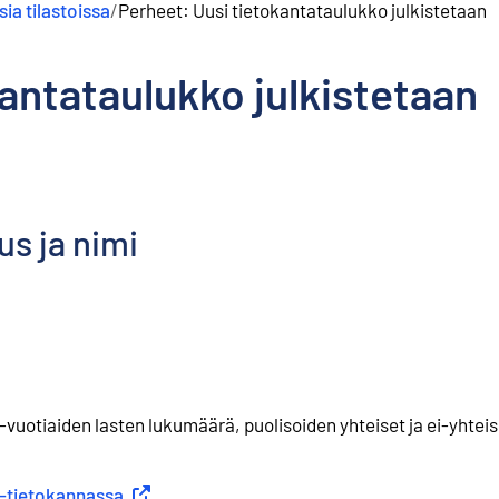
ia tilastoissa
/
Perheet: Uusi tietokantataulukko julkistetaan
antataulukko julkistetaan
s ja nimi
n linkki
)
vuotiaiden lasten lukumäärä, puolisoiden yhteiset ja ei-yhteis
n-tietokannassa
Ulkoinen linkki
.