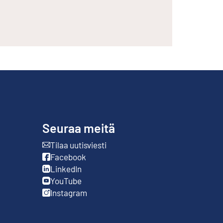
Seuraa meitä
Tilaa uutisviesti
Ulkoinen linkki
Facebook
Ulkoinen linkki
LinkedIn
Ulkoinen linkki
YouTube
Ulkoinen linkki
Instagram
Ulkoinen linkki