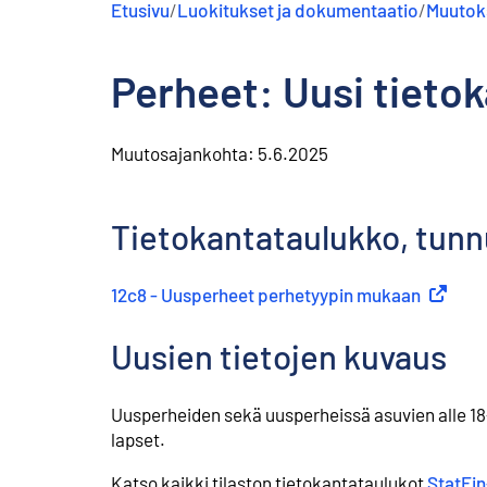
Etusivu
/
Luokitukset ja dokumentaatio
/
Muutoks
s
ä
l
Perheet: Uusi tietok
t
ö
ö
n
Muutosajankohta:
5.6.2025
Tietokantataulukko, tunnu
12c8 - Uusperheet perhetyypin mukaan
(
Ulkoine
Uusien tietojen kuvaus
Uusperheiden sekä uusperheissä asuvien alle 18-
lapset.
Katso kaikki tilaston tietokantataulukot
StatFi