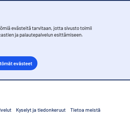
iä evästeitä tarvitaan, jotta sivusto toimii
castien ja palautepalvelun esittämiseen.
ttömät evästeet
lvelut
Kyselyt ja tiedonkeruut
Tietoa meistä