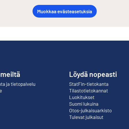
Muokkaa evästeasetuksia
 meiltä
Löydä nopeasti
a ja tietopalvelu
StatFin-tietokanta
Ulkoinen linkki
e
Tilastotietokannat
Luokitukset
Suomi lukuina
Otos-julkaisuarkisto
Ulkoinen linkki
Tulevat julkaisut