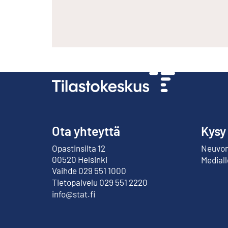
Ota yhteyttä
Kysy
Opastinsilta 12
Neuvont
Ulkoinen linkki
00520 Helsinki
Mediall
Vaihde 029 551 1000
Tietopalvelu 029 551 2220
info@stat.fi