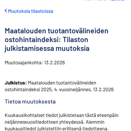
i
r
Muutoksia tilastoissa
r
y
s
Maatalouden tuotantovälineiden
i
s
ostohintaindeksi: Tilaston
ä
julkistamisessa muutoksia
l
t
ö
Muutosajankohta:
13.2.2026
ö
n
Julkistus:
Maatalouden tuotantovälineiden
ostohintaindeksi 2025, 4. vuosineljännes, 13.2.2026
Tietoa muutoksesta
Kuukausikohtaiset tiedot julkistetaan tästä eteenpäin
neljännesvuositiedotteen yhteydessä. Aiemmin
kuukausitiedot julkistettiin erillisenä tiedotteena.