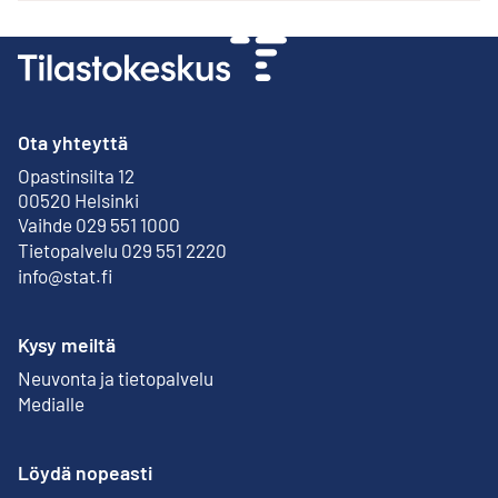
Ota yhteyttä
Opastinsilta 12
Ulkoinen linkki
00520 Helsinki
Vaihde 029 551 1000
Tietopalvelu 029 551 2220
info@stat.fi
Kysy meiltä
Neuvonta ja tietopalvelu
Medialle
Löydä nopeasti