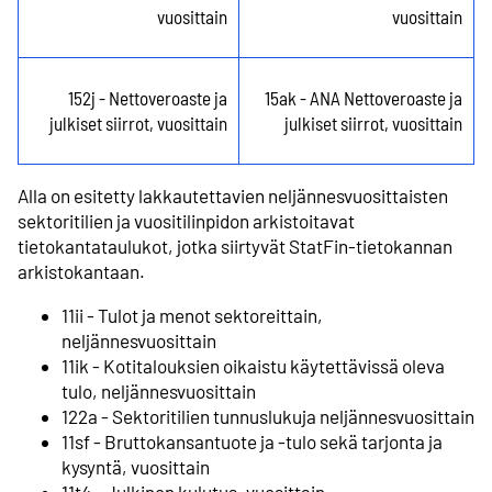
vuosittain
vuosittain
152j - Nettoveroaste ja
15ak - ANA Nettoveroaste ja
julkiset siirrot, vuosittain
julkiset siirrot, vuosittain
Alla on esitetty lakkautettavien neljännesvuosittaisten
sektoritilien ja vuositilinpidon arkistoitavat
tietokantataulukot, jotka siirtyvät StatFin-tietokannan
arkistokantaan.
11ii - Tulot ja menot sektoreittain,
neljännesvuosittain
11ik - Kotitalouksien oikaistu käytettävissä oleva
tulo, neljännesvuosittain
122a - Sektoritilien tunnuslukuja neljännesvuosittain
11sf - Bruttokansantuote ja -tulo sekä tarjonta ja
kysyntä, vuosittain