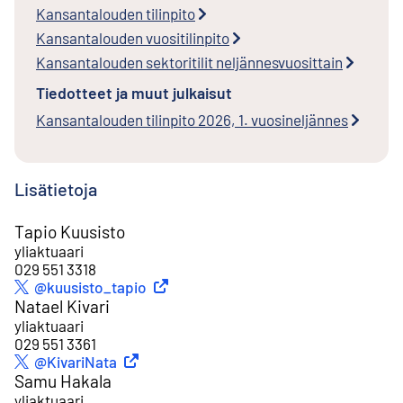
Kansantalouden tilinpito
Kansantalouden vuositilinpito
Kansantalouden sektoritilit neljännesvuosittain
Tiedotteet ja muut julkaisut
Kansantalouden tilinpito 2026, 1. vuosineljännes
Lisätietoja
Tapio Kuusisto
yliaktuaari
029 551 3318
Ulkoinen linkki
@kuusisto_tapio
Twitter
Natael Kivari
yliaktuaari
029 551 3361
Ulkoinen linkki
@KivariNata
Twitter
Samu Hakala
yliaktuaari