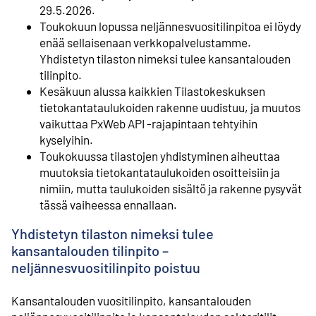
29.5.2026.
Toukokuun lopussa neljännesvuositilinpitoa ei löydy
enää sellaisenaan verkkopalvelustamme.
Yhdistetyn tilaston nimeksi tulee kansantalouden
tilinpito.
Kesäkuun alussa kaikkien Tilastokeskuksen
tietokantataulukoiden rakenne uudistuu, ja muutos
vaikuttaa PxWeb API -rajapintaan tehtyihin
kyselyihin.
Toukokuussa tilastojen yhdistyminen aiheuttaa
muutoksia tietokantataulukoiden osoitteisiin ja
nimiin, mutta taulukoiden sisältö ja rakenne pysyvät
tässä vaiheessa ennallaan.
Yhdistetyn tilaston nimeksi tulee
kansantalouden tilinpito –
neljännesvuositilinpito poistuu
Kansantalouden vuositilinpito, kansantalouden