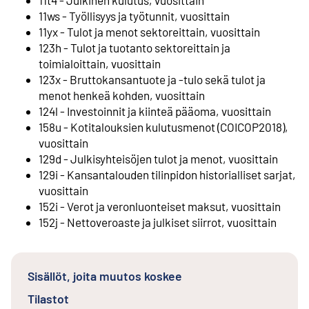
11t4 - Julkinen kulutus, vuosittain
11ws - Työllisyys ja työtunnit, vuosittain
11yx - Tulot ja menot sektoreittain, vuosittain
123h - Tulot ja tuotanto sektoreittain ja
toimialoittain, vuosittain
123x - Bruttokansantuote ja -tulo sekä tulot ja
menot henkeä kohden, vuosittain
124l - Investoinnit ja kiinteä pääoma, vuosittain
158u - Kotitalouksien kulutusmenot (COICOP2018),
vuosittain
129d - Julkisyhteisöjen tulot ja menot, vuosittain
129i - Kansantalouden tilinpidon historialliset sarjat,
vuosittain
152i - Verot ja veronluonteiset maksut, vuosittain
152j - Nettoveroaste ja julkiset siirrot, vuosittain
Sisällöt, joita muutos koskee
Tilastot