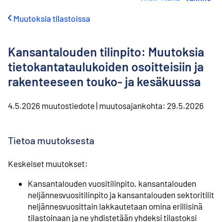
i
r
Muutoksia tilastoissa
r
y
s
Kansantalouden tilinpito: Muutoksia
i
s
tietokantataulukoiden osoitteisiin ja
ä
rakenteeseen touko- ja kesäkuussa
l
t
ö
4.5.2026
muutostiedote
|
muutosajankohta:
29.5.2026
ö
n
Tietoa muutoksesta
Keskeiset muutokset:
Kansantalouden vuositilinpito, kansantalouden
neljännesvuositilinpito ja kansantalouden sektoritilit
neljännesvuosittain lakkautetaan omina erillisinä
tilastoinaan ja ne yhdistetään yhdeksi tilastoksi