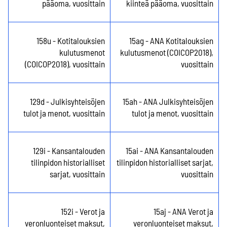
pääoma, vuosittain
kiinteä pääoma, vuosittain
158u - Kotitalouksien
15ag - ANA Kotitalouksien
kulutusmenot
kulutusmenot (COICOP2018),
(COICOP2018), vuosittain
vuosittain
129d - Julkisyhteisöjen
15ah - ANA Julkisyhteisöjen
tulot ja menot, vuosittain
tulot ja menot, vuosittain
129i - Kansantalouden
15ai - ANA Kansantalouden
tilinpidon historialliset
tilinpidon historialliset sarjat,
sarjat, vuosittain
vuosittain
152i - Verot ja
15aj - ANA Verot ja
veronluonteiset maksut,
veronluonteiset maksut,