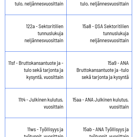
tulo, neljännesvuosittain
tulo, neljännesvuosittain
122a - Sektoritilien
15a8 - QSA Sektoritilien
tunnuslukuja
tunnuslukuja
neljännesvuosittain
neljännesvuosittain
11sf - Bruttokansantuote ja -
15a9 - ANA
tulo sekä tarjonta ja
Bruttokansantuote ja -tulo
kysyntä, vuosittain
sekä tarjonta ja kysyntä
11t4 - Julkinen kulutus,
15aa - ANA Julkinen kulutus,
vuosittain
vuosittain
11ws - Työllisyys ja
15ab - ANA Työllisyys ja
työtunnit, vuosittain
työtunnit, vuosittain