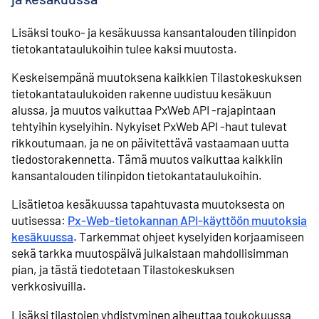
Lisäksi touko- ja kesäkuussa kansantalouden tilinpidon
tietokantataulukoihin tulee kaksi muutosta.
Keskeisempänä muutoksena kaikkien Tilastokeskuksen
tietokantataulukoiden rakenne uudistuu kesäkuun
alussa, ja muutos vaikuttaa PxWeb API -rajapintaan
tehtyihin kyselyihin. Nykyiset PxWeb API -haut tulevat
rikkoutumaan, ja ne on päivitettävä vastaamaan uutta
tiedostorakennetta. Tämä muutos vaikuttaa kaikkiin
kansantalouden tilinpidon tietokantataulukoihin.
Lisätietoa kesäkuussa tapahtuvasta muutoksesta on
uutisessa:
Px-Web-tietokannan API-käyttöön muutoksia
kesäkuussa
. Tarkemmat ohjeet kyselyiden korjaamiseen
sekä tarkka muutospäivä julkaistaan mahdollisimman
pian, ja tästä tiedotetaan Tilastokeskuksen
verkkosivuilla.
Lisäksi tilastojen yhdistyminen aiheuttaa toukokuussa