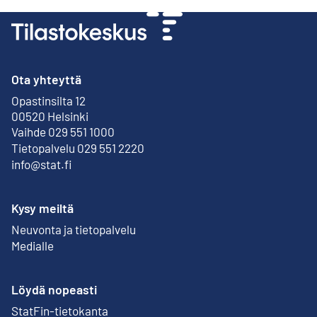
Ota yhteyttä
Opastinsilta 12
Ulkoinen linkki
00520 Helsinki
Vaihde 029 551 1000
Tietopalvelu 029 551 2220
info@stat.fi
Kysy meiltä
Neuvonta ja tietopalvelu
Medialle
Löydä nopeasti
StatFin-tietokanta