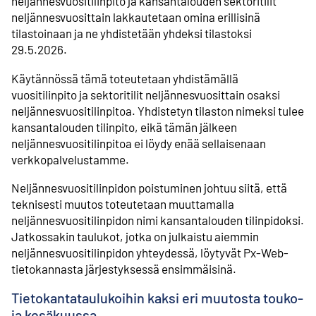
neljännesvuositilinpito ja kansantalouden sektoritilit
neljännesvuosittain lakkautetaan omina erillisinä
tilastoinaan ja ne yhdistetään yhdeksi tilastoksi
29.5.2026.
Käytännössä tämä toteutetaan yhdistämällä
vuositilinpito ja sektoritilit neljännesvuosittain osaksi
neljännesvuositilinpitoa. Yhdistetyn tilaston nimeksi tulee
kansantalouden tilinpito, eikä tämän jälkeen
neljännesvuositilinpitoa ei löydy enää sellaisenaan
verkkopalvelustamme.
Neljännesvuositilinpidon poistuminen johtuu siitä, että
teknisesti muutos toteutetaan muuttamalla
neljännesvuositilinpidon nimi kansantalouden tilinpidoksi.
Jatkossakin taulukot, jotka on julkaistu aiemmin
neljännesvuositilinpidon yhteydessä, löytyvät Px-Web-
tietokannasta järjestyksessä ensimmäisinä.
Tietokantataulukoihin kaksi eri muutosta touko-
ja kesäkuussa