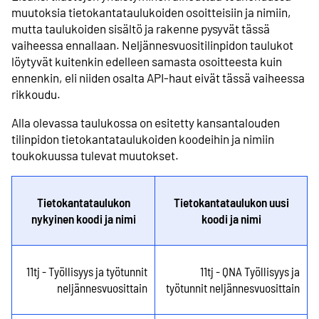
muutoksia tietokantataulukoiden osoitteisiin ja nimiin,
mutta taulukoiden sisältö ja rakenne pysyvät tässä
vaiheessa ennallaan. Neljännesvuositilinpidon taulukot
löytyvät kuitenkin edelleen samasta osoitteesta kuin
ennenkin, eli niiden osalta API-haut eivät tässä vaiheessa
rikkoudu.
Alla olevassa taulukossa on esitetty kansantalouden
tilinpidon tietokantataulukoiden koodeihin ja nimiin
toukokuussa tulevat muutokset.
Tietokantataulukon
Tietokantataulukon uusi
nykyinen koodi ja nimi
koodi ja nimi
11tj - Työllisyys ja työtunnit
11tj - QNA Työllisyys ja
neljännesvuosittain
työtunnit neljännesvuosittain