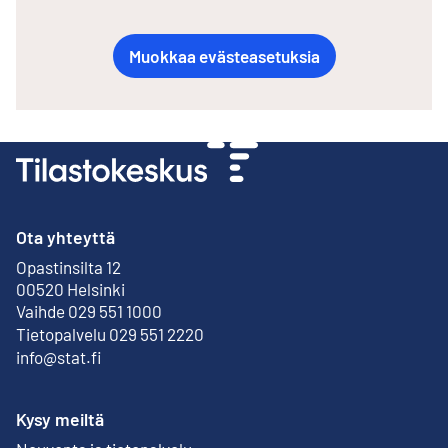
Muokkaa evästeasetuksia
Ota yhteyttä
Opastinsilta 12
Ulkoinen linkki
00520 Helsinki
Vaihde 029 551 1000
Tietopalvelu 029 551 2220
info@stat.fi
Kysy meiltä