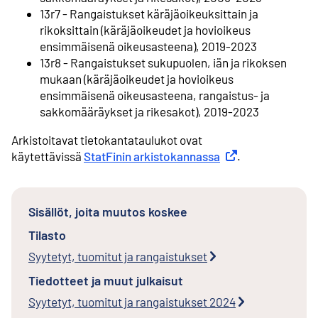
13r7 - Rangaistukset käräjäoikeuksittain ja
rikoksittain (käräjäoikeudet ja hovioikeus
ensimmäisenä oikeusasteena), 2019-2023
13r8 - Rangaistukset sukupuolen, iän ja rikoksen
mukaan (käräjäoikeudet ja hovioikeus
ensimmäisenä oikeusasteena, rangaistus- ja
sakkomääräykset ja rikesakot), 2019-2023
Arkistoitavat tietokantataulukot ovat
käytettävissä
StatFinin arkistokannassa
Ulkoinen linkki
.
Sisällöt, joita muutos koskee
Tilasto
Syytetyt, tuomitut ja rangaistukset
Tiedotteet ja muut julkaisut
Syytetyt, tuomitut ja rangaistukset 2024