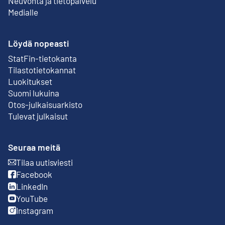
Neuvonta ja tietopalvelu
Medialle
Löydä nopeasti
StatFin-tietokanta
Ulkoinen linkki
Tilastotietokannat
Luokitukset
Suomi lukuina
Otos-julkaisuarkisto
Ulkoinen linkki
Tulevat julkaisut
Seuraa meitä
Tilaa uutisviesti
Ulkoinen linkki
Facebook
Ulkoinen linkki
LinkedIn
Ulkoinen linkki
YouTube
Ulkoinen linkki
Instagram
Ulkoinen linkki