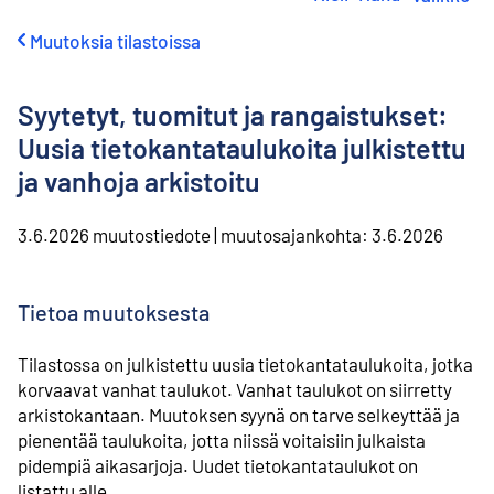
i
r
Muutoksia tilastoissa
r
y
s
Syytetyt, tuomitut ja rangaistukset:
i
s
Uusia tietokantataulukoita julkistettu
ä
ja vanhoja arkistoitu
l
t
ö
3.6.2026
muutostiedote
|
muutosajankohta:
3.6.2026
ö
n
Tietoa muutoksesta
Tilastossa on julkistettu uusia tietokantataulukoita, jotka
korvaavat vanhat taulukot. Vanhat taulukot on siirretty
arkistokantaan. Muutoksen syynä on tarve selkeyttää ja
pienentää taulukoita, jotta niissä voitaisiin julkaista
pidempiä aikasarjoja. Uudet tietokantataulukot on
listattu alle.