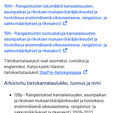
15hh - Rangaistusten lukumäärä kansalaisuuden,
asuinpaikan ja rikoksen mukaan (käräjäoikeudet ja
hovioikeus ensimmäisenä oikeusasteena, rangaistus- ja
sakkomääräykset ja rikesakot)
(
Ulkoinen linkki
)
15hi - Rangaistusten tunnuslukuja kansalaisuuden,
asuinpaikan ja rikoksen mukaan (käräjäoikeudet ja
hovioikeus ensimmäisenä oikeusasteena, rangaistus- ja
sakkomääräykset ja rikesakot)
(
Ulkoinen linkki
)
Tietokantataulukot ovat suomeksi, ruotsiksi ja
englanniksi. Katso kaikki tilaston
tietokantataulukot
StatFin-tietokannassa
Ulkoinen linkki
.
Arkistoitu tietokantataulukko, tunnus ja nimi
126p - Rangaistukset kansalaisuuden, asuinpaikan
ja rikoksen mukaan (käräjäoikeudet ja hovioikeus
ensimmäisenä oikeusasteena, rangaistus- ja
sakkomääräykset ja rikesakot), 2009-2023