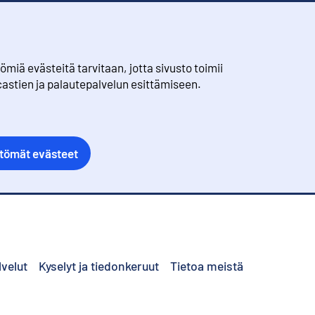
iä evästeitä tarvitaan, jotta sivusto toimii
castien ja palautepalvelun esittämiseen.
ttömät evästeet
lvelut
Kyselyt ja tiedonkeruut
Tietoa meistä