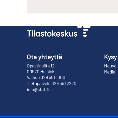
Ota yhteyttä
Kysy
Opastinsilta 12
Neuvont
Ulkoinen linkki
00520 Helsinki
Mediall
Vaihde 029 551 1000
Tietopalvelu 029 551 2220
info@stat.fi