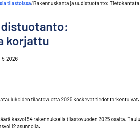
ia tilastoissa
/
Rakennuskanta ja uudistuotanto: Tietokantatau
udistuotanto:
a korjattu
.5.2026
taulukoiden tilastovuotta 2025 koskevat tiedot tarkentuivat.
äärä kasvoi 54 rakennuksella tilastovuoden 2025 osalta. Taul
asvoi 12 asunnolla.