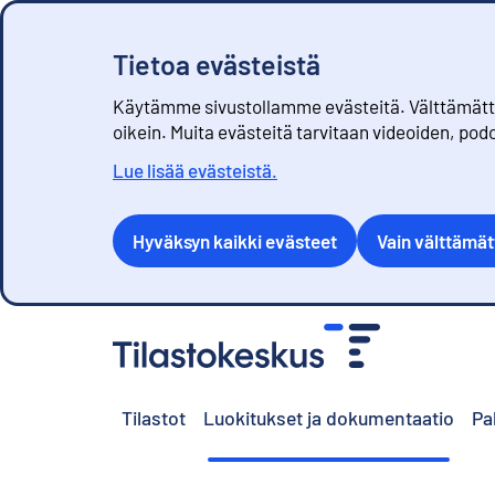
Tietoa evästeistä
Käytämme sivustollamme evästeitä. Välttämättöm
oikein. Muita evästeitä tarvitaan videoiden, pod
Lue lisää evästeistä.
Hyväksyn kaikki evästeet
Vain välttämä
S
i
i
r
Tilastot
Luokitukset ja dokumentaatio
Pa
r
y
s
i