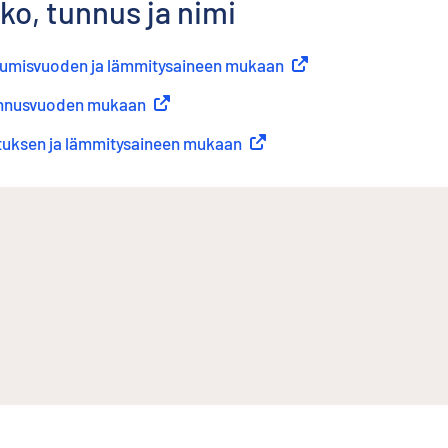
ko, tunnus ja nimi
stumisvuoden ja lämmitysaineen mukaan
(
Ulkoinen linkki
)
kennusvuoden mukaan
(
Ulkoinen linkki
)
ituksen ja lämmitysaineen mukaan
(
Ulkoinen linkki
)