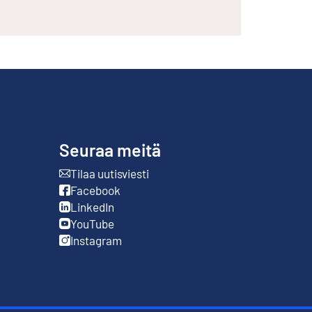
Seuraa meitä
Tilaa uutisviesti
Ulkoinen linkki
Facebook
Ulkoinen linkki
LinkedIn
Ulkoinen linkki
YouTube
Ulkoinen linkki
Instagram
Ulkoinen linkki