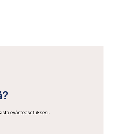
ä?
rkista evästeasetuksesi.