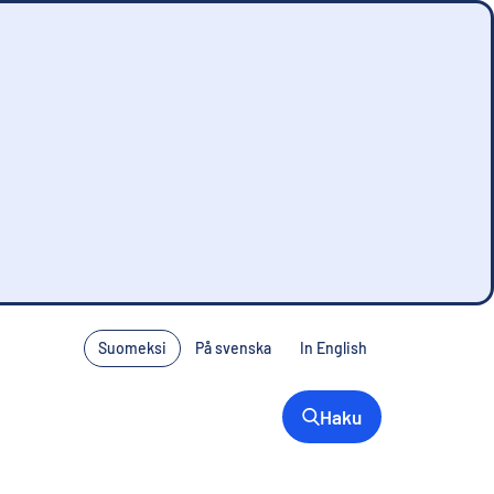
Suomeksi
På svenska
In English
Haku