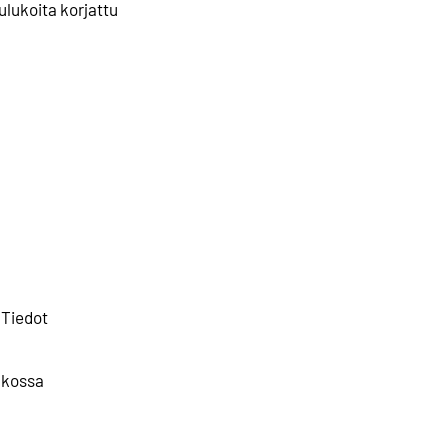
lukoita korjattu
 Tiedot
ukossa