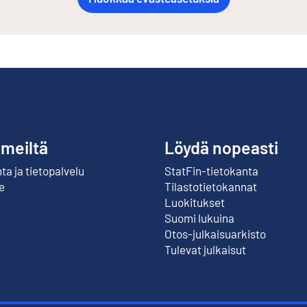
 meiltä
Löydä nopeasti
a ja tietopalvelu
StatFin-tietokanta
Ulkoinen linkki
e
Tilastotietokannat
Luokitukset
Suomi lukuina
Otos-julkaisuarkisto
Ulkoinen linkki
Tulevat julkaisut