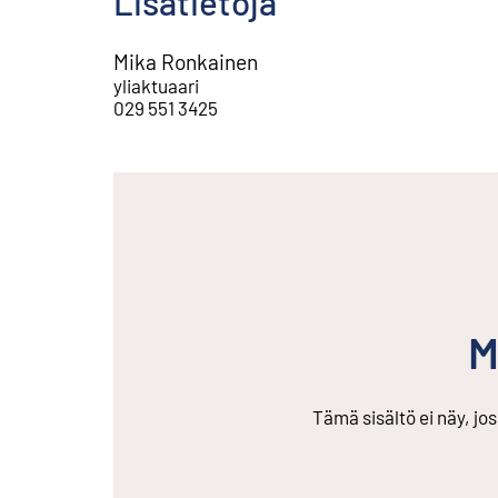
Lisätietoja
Mika Ronkainen
yliaktuaari
029 551 3425
M
Tämä sisältö ei näy, jo