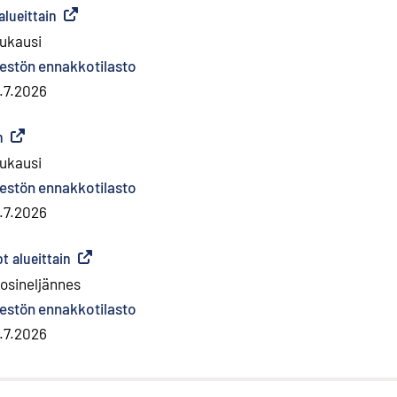
lueittain
(
Ulkoinen linkki
)
ukausi
estön ennakkotilasto
.7.2026
n
(
Ulkoinen linkki
)
ukausi
estön ennakkotilasto
.7.2026
 alueittain
(
Ulkoinen linkki
)
osineljännes
estön ennakkotilasto
.7.2026