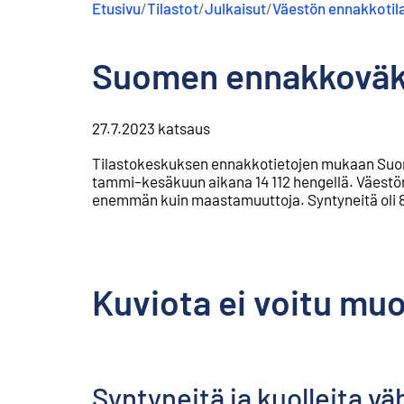
Etusivu
/
Tilastot
/
Julkaisut
/
Väestön ennakkotil
s
ä
l
Suomen ennakkoväkil
t
ö
ö
n
27.7.2023
katsaus
Tilastokeskuksen ennakkotietojen mukaan Suom
tammi–kesäkuun aikana 14 112 hengellä. Väestönk
enemmän kuin maastamuuttoja. Syntyneitä oli 8
Kuviota ei voitu mu
Syntyneitä ja kuolleita 