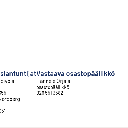
siantuntijat
Vastaava osastopäällikkö
oivola
Hannele Orjala
i
osastopäällikkö
355
029 551 3582
Nordberg
i
051