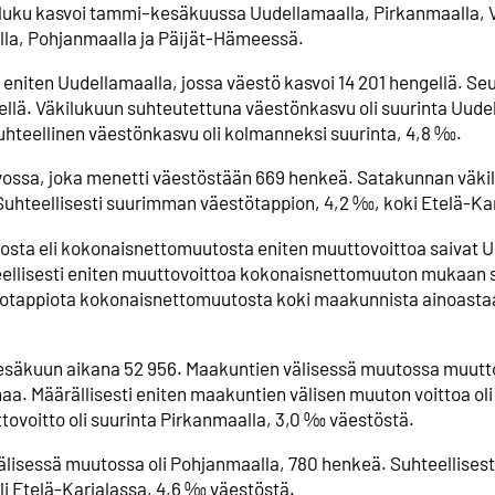
uku kasvoi tammi–kesäkuussa Uudellamaalla, Pirkanmaalla, V
a, Pohjanmaalla ja Päijät-Hämeessä.
eniten Uudellamaalla, jossa väestö kasvoi 14 201 hengellä. Se
ellä. Väkilukuun suhteutettuna väestönkasvu oli suurinta Uude
hteellinen väestönkasvu oli kolmanneksi suurinta, 4,8 ‰.
Savossa, joka menetti väestöstään 669 henkeä. Satakunnan väki
. Suhteellisesti suurimman väestötappion, 4,2 ‰, koki Etelä-Kar
tosta eli kokonaisnettomuutosta eniten muuttovoittoa saivat 
eellisesti eniten muuttovoittoa kokonaisnettomuuton mukaan 
otappiota kokonaisnettomuutosta koki maakunnista ainoastaa
säkuun aikana 52 956. Maakuntien välisessä muutossa muutto
. Määrällisesti eniten maakuntien välisen muuton voittoa oli
ovoitto oli suurinta Pirkanmaalla, 3,0 ‰ väestöstä.
lisessä muutossa oli Pohjanmaalla, 780 henkeä. Suhteellisest
i Etelä-Karjalassa, 4,6 ‰ väestöstä.