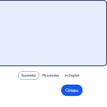
Suomeksi
På svenska
In English
Haku