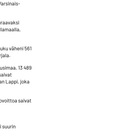
arsinais-
uraavaksi
llamaalla,
luku väheni 561
jala.
Uusimaa, 13 489
saivat
n Lappi, joka
voittoa saivat
i suurin