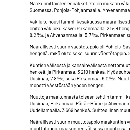
Maakunnittaisten ennakkotietojen mukaan väkil
Suomessa, Pohjois-Pohjanmaalla, Ahvenanmaall
Väkiluku nousi tammi–kesäkuussa määrällisesti 
eniten väkiluku kasvoi Pirkanmaalla, 2 549 heng
8,2 ‰, ja Ahvenanmaalla, 5,7 ‰. Pirkanmaan su
Määrällisesti suurin väestötappio oli Pohjois-
hengellä, mikä oli toiseksi suurin väestötappio
Kuntien välisestä ja kansainvälisestä nettomuu
henkeä, ja Pirkanmaa, 3 210 henkeä. Myös suht
Uusimaa, 7,8 ‰, sekä Pirkanmaa, 6,0 ‰. Muutt
menetti väestöstään yhden hengen.
Muuttoja maakunnasta toiseen tehtiin tammi–ke
Uusimaa, Pirkanmaa, Päijät-Häme ja Ahvenanmaa
Uudellamaalla, 3 669 henkeä. Suhteellinen muutt
Määrällisesti suurin muuttotappio maakuntien vä
muuttotappio maakuntien välisessä muutossa ol