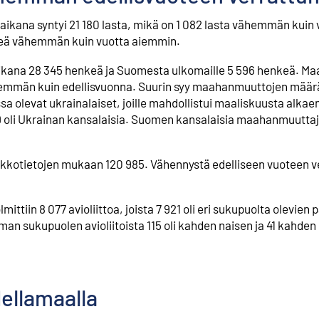
kana syntyi 21 180 lasta, mikä on 1 082 lasta vähemmän kuin
nkeä vähemmän kuin vuotta aiemmin.
kana 28 345 henkeä ja Suomesta ulkomaille 5 596 henkeä. M
hemmän kuin edellisvuonna. Suurin syy maahanmuuttojen mää
assa olevat ukrainalaiset, joille mahdollistui maaliskuusta alka
li Ukrainan kansalaisia. Suomen kansalaisia maahanmuuttajist
akkotietojen mukaan 120 985. Vähennystä edelliseen vuoteen ve
in 8 077 avioliittoa, joista 7 921 oli eri sukupuolta olevien p
man sukupuolen avioliitoista 115 oli kahden naisen ja 41 kahde
ellamaalla