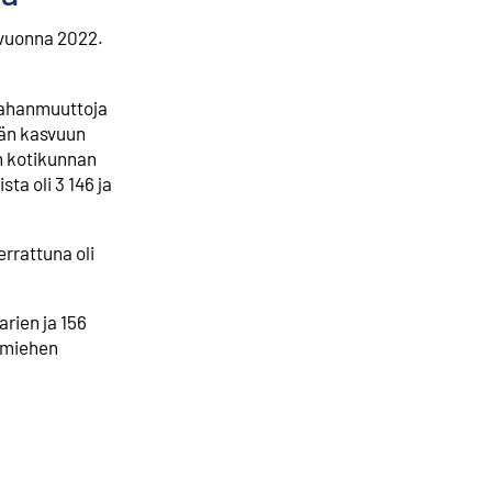
 vuonna 2022.
aahanmuuttoja
rän kasvuun
en kotikunnan
a oli 3 146 ja
rrattuna oli
arien ja 156
n miehen