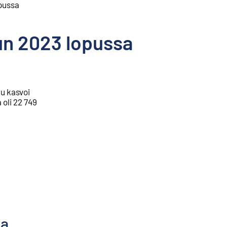
pussa
un 2023 lopussa
u kasvoi
oli 22 749
na