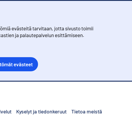
iä evästeitä tarvitaan, jotta sivusto toimii
castien ja palautepalvelun esittämiseen.
ttömät evästeet
lvelut
Kyselyt ja tiedonkeruut
Tietoa meistä