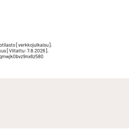
tilasto
[
verkkojulkaisu
].
kus
[
Viitattu
:
7.8.2026
].
9bsqmwjk0bvz9nx6z580