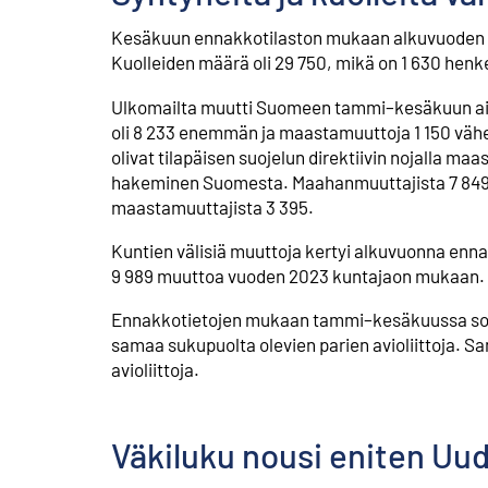
Kesäkuun ennakkotilaston mukaan alkuvuoden ai
Kuolleiden määrä oli 29 750, mikä on 1 630 he
Ulkomailta muutti Suomeen tammi–kesäkuun ai
oli 8 233 enemmän ja maastamuuttoja 1 150 vä
olivat tilapäisen suojelun direktiivin nojalla ma
hakeminen Suomesta. Maahanmuuttajista 7 849 o
maastamuuttajista 3 395.
Kuntien välisiä muuttoja kertyi alkuvuonna enn
9 989 muuttoa vuoden 2023 kuntajaon mukaan.
Ennakkotietojen mukaan tammi–kesäkuussa solmitti
samaa sukupuolta olevien parien avioliittoja. Sa
avioliittoja.
Väkiluku nousi eniten Uud