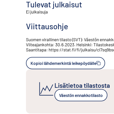
Tulevat julkaisut
Ei julkaisuja
Viittausohje
Suomen virallinen tilasto (SVT)
:
Väestön ennakko
Viiteajankohta
:
30.6.2023
.
Helsinki
:
Tilastokes
Saantitapa
:
https://stat.fi/fi/julkaisu/cl7sq
Kopioi lähdemerkintä leikepöydälle
Lisätietoa tilastosta
Väestön ennakkotilasto