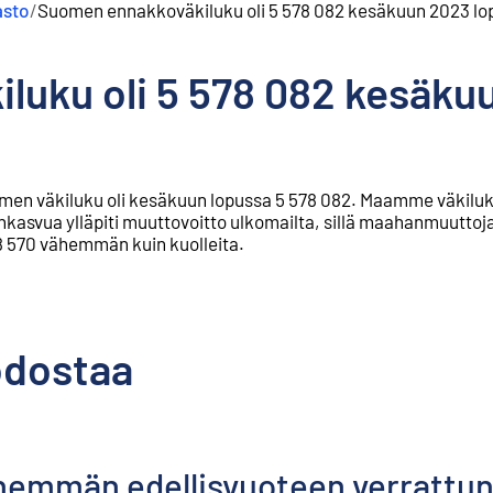
asto
/
Suomen ennakkoväkiluku oli 5 578 082 kesäkuun 2023 lo
uku oli 5 578 082 kesäku
en väkiluku oli kesäkuun lopussa 5 578 082. Maamme väkiluk
asvua ylläpiti muuttovoitto ulkomailta, sillä maahanmuuttoja 
 570 vähemmän kuin kuolleita.
odostaa
vähemmän edellisvuoteen verrattu