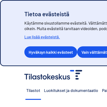
Tietoa evästeistä
Käytämme sivustollamme evästeitä. Välttämättöm
oikein. Muita evästeitä tarvitaan videoiden, pod
Lue lisää evästeistä.
Hyväksyn kaikki evästeet
Vain välttämä
S
i
i
r
Tilastot
Luokitukset ja dokumentaatio
Pa
r
y
s
i