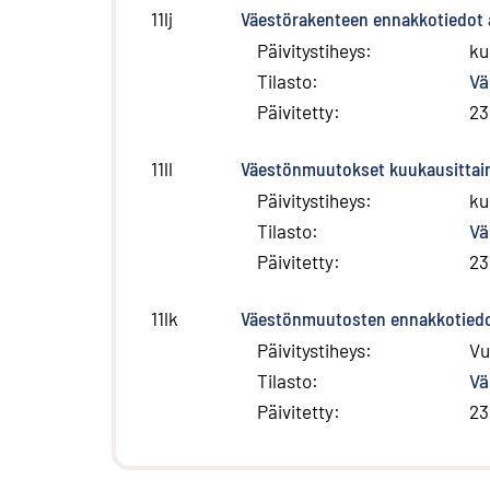
Väestörakenteen ennakkotiedot a
11lj
Päivitystiheys
:
ku
Tilasto
:
Vä
Päivitetty
:
23
Väestönmuutokset kuukausittai
11ll
Päivitystiheys
:
ku
Tilasto
:
Vä
Päivitetty
:
23
Väestönmuutosten ennakkotiedot
11lk
Päivitystiheys
:
Vu
Tilasto
:
Vä
Päivitetty
:
23