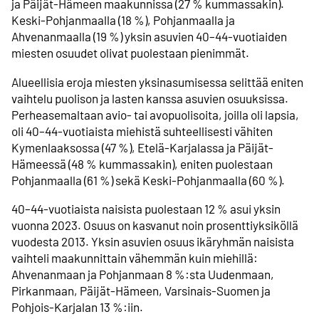
ja Päijät-Hämeen maakunnissa (27 % kummassakin).
Keski-Pohjanmaalla (18 %), Pohjanmaalla ja
Ahvenanmaalla (19 %) yksin asuvien 40–44-vuotiaiden
miesten osuudet olivat puolestaan pienimmät.
Alueellisia eroja miesten yksinasumisessa selittää eniten
vaihtelu puolison ja lasten kanssa asuvien osuuksissa.
Perheasemaltaan avio- tai avopuolisoita, joilla oli lapsia,
oli 40–44-vuotiaista miehistä suhteellisesti vähiten
Kymenlaaksossa (47 %), Etelä-Karjalassa ja Päijät-
Hämeessä (48 % kummassakin), eniten puolestaan
Pohjanmaalla (61 %) sekä Keski-Pohjanmaalla (60 %).
40–44-vuotiaista naisista puolestaan 12 % asui yksin
vuonna 2023. Osuus on kasvanut noin prosenttiyksiköllä
vuodesta 2013. Yksin asuvien osuus ikäryhmän naisista
vaihteli maakunnittain vähemmän kuin miehillä:
Ahvenanmaan ja Pohjanmaan 8 %:sta Uudenmaan,
Pirkanmaan, Päijät-Hämeen, Varsinais-Suomen ja
Pohjois-Karjalan 13 %:iin.