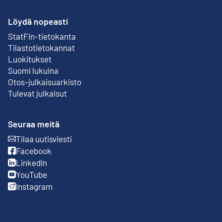
Löydä nopeasti
StatFin-tietokanta
Ulkoinen linkki
Tilastotietokannat
Luokitukset
Suomi lukuina
Otos-julkaisuarkisto
Ulkoinen linkki
Tulevat julkaisut
Seuraa meitä
Tilaa uutisviesti
Ulkoinen linkki
Facebook
Ulkoinen linkki
LinkedIn
Ulkoinen linkki
YouTube
Ulkoinen linkki
Instagram
Ulkoinen linkki