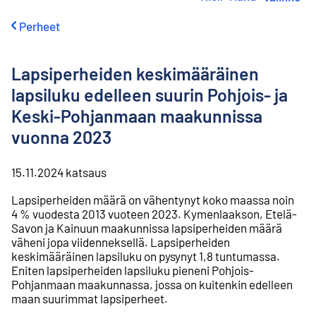
i
r
Perheet
r
y
s
Lapsiperheiden keskimääräinen
i
s
lapsiluku edelleen suurin Pohjois- ja
ä
Keski-Pohjanmaan maakunnissa
l
t
vuonna 2023
ö
ö
n
15.11.2024
katsaus
Lapsiperheiden määrä on vähentynyt koko maassa noin
4 % vuodesta 2013 vuoteen 2023. Kymenlaakson, Etelä-
Savon ja Kainuun maakunnissa lapsiperheiden määrä
väheni jopa viidenneksellä. Lapsiperheiden
keskimääräinen lapsiluku on pysynyt 1,8 tuntumassa.
Eniten lapsiperheiden lapsiluku pieneni Pohjois-
Pohjanmaan maakunnassa, jossa on kuitenkin edelleen
maan suurimmat lapsiperheet.