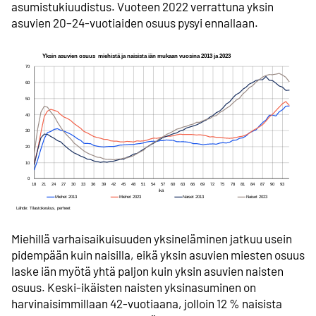
asumistukiuudistus. Vuoteen 2022 verrattuna yksin
asuvien 20–24-vuotiaiden osuus pysyi ennallaan.
Miehillä varhaisaikuisuuden yksineläminen jatkuu usein
pidempään kuin naisilla, eikä yksin asuvien miesten osuus
laske iän myötä yhtä paljon kuin yksin asuvien naisten
osuus. Keski-ikäisten naisten yksinasuminen on
harvinaisimmillaan 42-vuotiaana, jolloin 12 % naisista