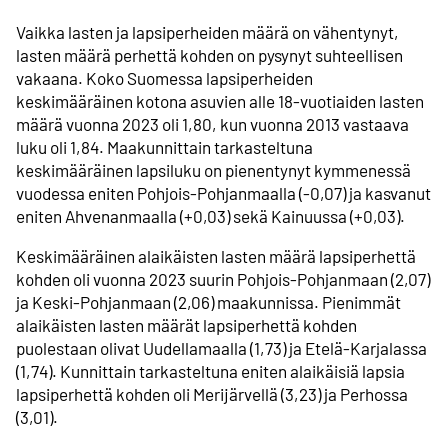
Vaikka lasten ja lapsiperheiden määrä on vähentynyt,
lasten määrä perhettä kohden on pysynyt suhteellisen
vakaana. Koko Suomessa lapsiperheiden
keskimääräinen kotona asuvien alle 18-vuotiaiden lasten
määrä vuonna 2023 oli 1,80, kun vuonna 2013 vastaava
luku oli 1,84. Maakunnittain tarkasteltuna
keskimääräinen lapsiluku on pienentynyt kymmenessä
vuodessa eniten Pohjois-Pohjanmaalla (-0,07) ja kasvanut
eniten Ahvenanmaalla (+0,03) sekä Kainuussa (+0,03).
Keskimääräinen alaikäisten lasten määrä lapsiperhettä
kohden oli vuonna 2023 suurin Pohjois-Pohjanmaan (2,07)
ja Keski-Pohjanmaan (2,06) maakunnissa. Pienimmät
alaikäisten lasten määrät lapsiperhettä kohden
puolestaan olivat Uudellamaalla (1,73) ja Etelä-Karjalassa
(1,74). Kunnittain tarkasteltuna eniten alaikäisiä lapsia
lapsiperhettä kohden oli Merijärvellä (3,23) ja Perhossa
(3,01).