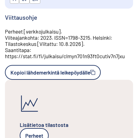
Viittausohje
Perheet
[
verkkojulkaisu
].
Viiteajankohta
:
2023
.
ISSN=
1798-3215
.
Helsinki
:
Tilastokeskus
[
Viitattu
:
10.8.2026
].
Saantitapa
:
https://stat.fi/fi/julkaisu/clmyn701n93ft0cutiv7n7jxu
Kopioi lähdemerkintä leikepöydälle
Lisätietoa tilastosta
Perheet