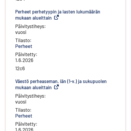
Perheet perhetyypin ja lasten lukumäärän
mukaan alueittain
(
Ulkoinen linkki
)
Päivitystiheys
:
vuosi
Tilasto
:
Perheet
Päivitetty
:
1.6.2026
12c6
Väestö perheaseman, iän (1-v.) ja sukupuolen
mukaan alueittain
(
Ulkoinen linkki
)
Päivitystiheys
:
vuosi
Tilasto
:
Perheet
Päivitetty
:
1.6.2026