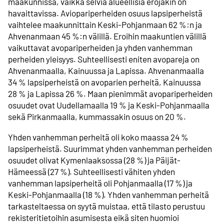
maakunnissa, vaikka selviä alueellisia erojakin on
havaittavissa. Aviopariperheiden osuus lapsiperheistä
vaihtelee maakunnittain Keski-Pohjanmaan 62 %:n ja
Ahvenanmaan 45 %:n välillä. Eroihin maakuntien välillä
vaikuttavat avopariperheiden ja yhden vanhemman
perheiden yleisyys. Suhteellisesti eniten avopareja on
Ahvenanmaalla, Kainuussa ja Lapissa. Ahvenanmaalla
34 % lapsiperheistä on avoparien perheitä, Kainuussa
28 % ja Lapissa 26 %. Maan pienimmät avopariperheiden
osuudet ovat Uudellamaalla 19 % ja Keski-Pohjanmaalla
sekä Pirkanmaalla, kummassakin osuus on 20 %.
Yhden vanhemman perheitä oli koko maassa 24 %
lapsiperheistä. Suurimmat yhden vanhemman perheiden
osuudet olivat Kymenlaaksossa (28 %) ja Päijät-
Hämeessä (27 %). Suhteellisesti vähiten yhden
vanhemman lapsiperheitä oli Pohjanmaalla (17 %) ja
Keski-Pohjanmaalla (18 %). Yhden vanhemman perheitä
tarkasteltaessa on syytä muistaa, että tilasto perustuu
rekisteritietoihin asumisesta eikä siten huomioi