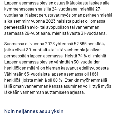
Lapsen asemassa olevien osuus ikäluokasta laskee alle
kymmenesosaan naisilla 24-vuotiaana, miehillä 27-
vuotiaana. Naiset perustavat myös oman perheen miehiä
aikaisemmin: vuonna 2023 naisista puolet oli omassa
perheessään avio- tai avopuolison tai vanhemman
asemassa 26-vuotiaana, miehistä vasta 31-vuotiaana.
Suomessa oli vuonna 2023 yhteensä 52 866 henkilöä,
jotka olivat 30-vuotiaita tai sitä vanhempia ja olivat
perheessään lapsen asemassa. Heistä 74 % oli miehiä.
Lapsen asemassa olevien vähintään 30-vuotiaiden
henkilöiden määrä on hieman kasvanut edellisvuodesta.
Vähintään 65-vuotiaista lapsen asemassa oli 1 861
henkilöä, joista miehiä oli 68 %. Etenkin myöhemmällä
iällä oman vanhemman kanssa asuminen voi liittyä myös
iäkkään vanhemman auttamiseen arjessa.
Noin neljännes asuu yksin