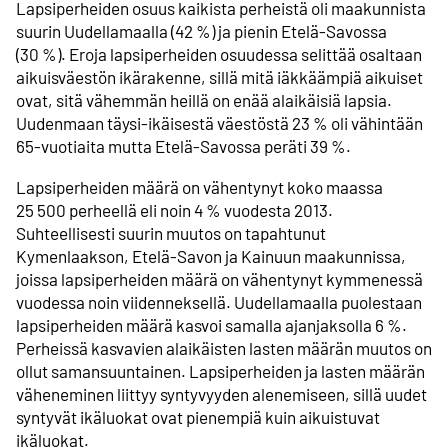
Lapsiperheiden osuus kaikista perheistä oli maakunnista
suurin Uudellamaalla (42 %) ja pienin Etelä-Savossa
(30 %). Eroja lapsiperheiden osuudessa selittää osaltaan
aikuisväestön ikärakenne, sillä mitä iäkkäämpiä aikuiset
ovat, sitä vähemmän heillä on enää alaikäisiä lapsia.
Uudenmaan täysi-ikäisestä väestöstä 23 % oli vähintään
65-vuotiaita mutta Etelä-Savossa peräti 39 %.
Lapsiperheiden määrä on vähentynyt koko maassa
25 500 perheellä eli noin 4 % vuodesta 2013.
Suhteellisesti suurin muutos on tapahtunut
Kymenlaakson, Etelä-Savon ja Kainuun maakunnissa,
joissa lapsiperheiden määrä on vähentynyt kymmenessä
vuodessa noin viidenneksellä. Uudellamaalla puolestaan
lapsiperheiden määrä kasvoi samalla ajanjaksolla 6 %.
Perheissä kasvavien alaikäisten lasten määrän muutos on
ollut samansuuntainen. Lapsiperheiden ja lasten määrän
väheneminen liittyy syntyvyyden alenemiseen, sillä uudet
syntyvät ikäluokat ovat pienempiä kuin aikuistuvat
ikäluokat.