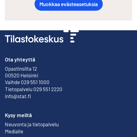
Muokkaa evästeasetuksia
Ota yhteyttä
Opastinsilta 12
Ulkoinen linkki
00520 Helsinki
Vaihde 029 551 1000
Tietopalvelu 029 551 2220
info@stat.fi
Kysy meiltä
Neuvonta ja tietopalvelu
Medialle