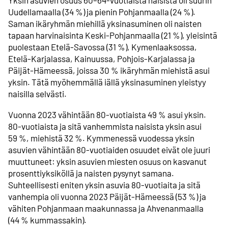
Yksin asuvien osuus 60–64-vuotiaista naisista oli suurin
Uudellamaalla (34 %) ja pienin Pohjanmaalla (24 %).
Saman ikäryhmän miehillä yksinasuminen oli naisten
tapaan harvinaisinta Keski-Pohjanmaalla (21 %), yleisintä
puolestaan Etelä-Savossa (31 %), Kymenlaaksossa,
Etelä-Karjalassa, Kainuussa, Pohjois-Karjalassa ja
Päijät-Hämeessä, joissa 30 % ikäryhmän miehistä asui
yksin. Tätä myöhemmällä iällä yksinasuminen yleistyy
naisilla selvästi.
Vuonna 2023 vähintään 80-vuotiaista 49 % asui yksin.
80-vuotiaista ja sitä vanhemmista naisista yksin asui
59 %, miehistä 32 %. Kymmenessä vuodessa yksin
asuvien vähintään 80-vuotiaiden osuudet eivät ole juuri
muuttuneet: yksin asuvien miesten osuus on kasvanut
prosenttiyksiköllä ja naisten pysynyt samana.
Suhteellisesti eniten yksin asuvia 80-vuotiaita ja sitä
vanhempia oli vuonna 2023 Päijät-Hämeessä (53 %) ja
vähiten Pohjanmaan maakunnassa ja Ahvenanmaalla
(44 % kummassakin).