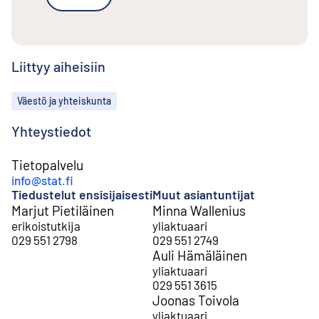
Liittyy aiheisiin
Aiheet
Väestö ja yhteiskunta
Yhteystiedot
Tietopalvelu
info@stat.fi
Tiedustelut ensisijaisesti
Muut asiantuntijat
Marjut Pietiläinen
Minna Wallenius
erikoistutkija
yliaktuaari
029 551 2798
029 551 2749
Auli Hämäläinen
yliaktuaari
029 551 3615
Joonas Toivola
yliaktuaari