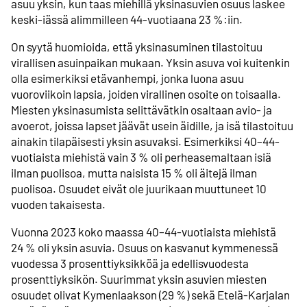
asuu yksin, kun taas miehillä yksinasuvien osuus laskee
keski-iässä alimmilleen 44-vuotiaana 23 %:iin.
On syytä huomioida, että yksinasuminen tilastoituu
virallisen asuinpaikan mukaan. Yksin asuva voi kuitenkin
olla esimerkiksi etävanhempi, jonka luona asuu
vuoroviikoin lapsia, joiden virallinen osoite on toisaalla.
Miesten yksinasumista selittävätkin osaltaan avio- ja
avoerot, joissa lapset jäävät usein äidille, ja isä tilastoituu
ainakin tilapäisesti yksin asuvaksi. Esimerkiksi 40–44-
vuotiaista miehistä vain 3 % oli perheasemaltaan isiä
ilman puolisoa, mutta naisista 15 % oli äitejä ilman
puolisoa. Osuudet eivät ole juurikaan muuttuneet 10
vuoden takaisesta.
Vuonna 2023 koko maassa 40–44-vuotiaista miehistä
24 % oli yksin asuvia. Osuus on kasvanut kymmenessä
vuodessa 3 prosenttiyksikköä ja edellisvuodesta
prosenttiyksikön. Suurimmat yksin asuvien miesten
osuudet olivat Kymenlaakson (29 %) sekä Etelä-Karjalan