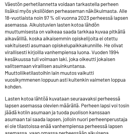
Väestön perhetilannetta voidaan tarkastella perheen
lisäksi myös yksilöiden perheaseman näkökulmasta. Alle
18-vuotiaista noin 97 % oli vuonna 2023 perheessä lapsen
asemassa. Aikuistuvien lasten kotoa lähdön
muuttumisesta on vaikeaa saada tarkkaa kuvaa pitkällä
aikavälillä, koska aikaisemmin opiskelijoita ei otettu
vakituisesti asumaan opiskelupaikkakunnille. He olivat
virallisesti kirjoilla vanhempiensa luona. Vuoden 1994
kesäkuussa tuli voimaan laki, joka oikeutti jokaisen
valitsemaan virallisen asuinkuntansa.
Muuttoliiketilastoihin lain muutos vaikutti
vuosikymmenen loppuun asti kuitenkin vaimeten loppua
kohden.
Lasten kotoa lähtöä kuvataan seuraavaksi perheessä
lapsen asemassa olevien määrällä. Perheen lapsi voi tosin
jäädä kotiin asumaan ja tuoda puolison kanssaan
asumaan tai saada lapsen, jolloin nuori perheenperustaja
ei ole tilastoissa enää vanhempiensa perheessä lapsen
asemassa, vaan omassa perheessään aikuisena.