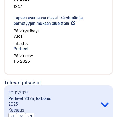
12c7
Lapsen asemassa olevat ikäryhmän ja
perhetyypin mukaan alueittain
(
Ulkoinen linkki
)
Päivitystiheys
:
vuosi
Tilasto
:
Perheet
Päivitetty
:
1.6.2026
Tulevat julkaisut
20.11.2026
Perheet 2025, katsaus
2025
Katsaus
Julkaistaan kielillä
FI
SV
EN