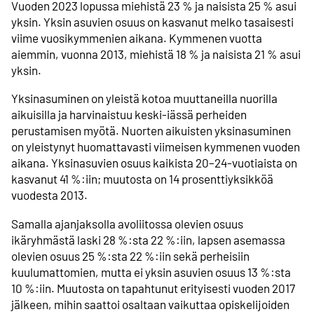
Vuoden 2023 lopussa miehistä 23 % ja naisista 25 % asui
yksin. Yksin asuvien osuus on kasvanut melko tasaisesti
viime vuosikymmenien aikana. Kymmenen vuotta
aiemmin, vuonna 2013, miehistä 18 % ja naisista 21 % asui
yksin.
Yksinasuminen on yleistä kotoa muuttaneilla nuorilla
aikuisilla ja harvinaistuu keski-iässä perheiden
perustamisen myötä. Nuorten aikuisten yksinasuminen
on yleistynyt huomattavasti viimeisen kymmenen vuoden
aikana. Yksinasuvien osuus kaikista 20–24-vuotiaista on
kasvanut 41 %:iin; muutosta on 14 prosenttiyksikköä
vuodesta 2013.
Samalla ajanjaksolla avoliitossa olevien osuus
ikäryhmästä laski 28 %:sta 22 %:iin, lapsen asemassa
olevien osuus 25 %:sta 22 %:iin sekä perheisiin
kuulumattomien, mutta ei yksin asuvien osuus 13 %:sta
10 %:iin. Muutosta on tapahtunut erityisesti vuoden 2017
jälkeen, mihin saattoi osaltaan vaikuttaa opiskelijoiden