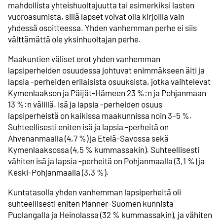
mahdollista yhteishuoltajuutta tai esimerkiksi lasten
vuoroasumista, sillä lapset voivat olla kirjoilla vain
yhdessä osoitteessa. Yhden vanhemman perhe ei siis
välttämättä ole yksinhuoltajan perhe.
Maakuntien väliset erot yhden vanhemman
lapsiperheiden osuudessa johtuvat enimmäkseen äiti ja
lapsia -perheiden erilaisista osuuksista, jotka vaihtelevat
Kymenlaakson ja Päijät-Hämeen 23 %:n ja Pohjanmaan
13 %:n välillä. Isä ja lapsia -perheiden osuus
lapsiperheistä on kaikissa maakunnissa noin 3–5 %.
Suhteellisesti eniten isä ja lapsia -perheitä on
Ahvenanmaalla (4,7 %) ja Etelä-Savossa sekä
Kymenlaaksossa (4,5 % kummassakin). Suhteellisesti
vähiten isä ja lapsia -perheitä on Pohjanmaalla (3,1 %) ja
Keski-Pohjanmaalla (3,3 %).
Kuntatasolla yhden vanhemman lapsiperheitä oli
suhteellisesti eniten Manner-Suomen kunnista
Puolangalla ja Heinolassa (32 % kummassakin), ja vähiten