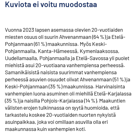
Kuviota ei voitu muodostaa
Vuonna 2023 lapsen asemassa olevien 20-vuotiaiden
miesten osuus oli suurin Ahvenanmaan (64 %) ja Etelä-
Pohjanmaan (61 %) maakunnissa. Myös Keski-
Pohjanmaalla, Kanta-Hämeessä, Kymenlaaksossa,
Uudellamaalla, Pohjanmaalla ja Etelä-Savossa yli puolet
miehistä asui 20-vuotiaana vanhempiensa perheessä.
Samanikäisistä naisista suurimmat vanhempiensa
perheessä asuvien osuudet olivat Ahvenanmaan (51 %) ja
Keski-Pohjanmaan (35 %) maakunnissa. Harvinaisinta
vanhempien luona asuminen oli miehillä Etelä-Karjalassa
(35 %) ja naisilla Pohjois-Karjalassa (14 %). Maakuntien
välisten erojen tulkinnassa on syytä huomioida, että
tarkastelu koskee 20-vuotiaiden nuorten nykyistä
asuinpaikkaa, joka voi omillaan asuvilla olla eri
maakunnassa kuin vanhempien koti.