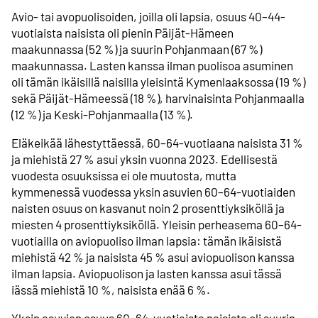
Avio- tai avopuolisoiden, joilla oli lapsia, osuus 40–44-
vuotiaista naisista oli pienin Päijät-Hämeen
maakunnassa (52 %) ja suurin Pohjanmaan (67 %)
maakunnassa. Lasten kanssa ilman puolisoa asuminen
oli tämän ikäisillä naisilla yleisintä Kymenlaaksossa (19 %)
sekä Päijät-Hämeessä (18 %), harvinaisinta Pohjanmaalla
(12 %) ja Keski-Pohjanmaalla (13 %).
Eläkeikää lähestyttäessä, 60–64-vuotiaana naisista 31 %
ja miehistä 27 % asui yksin vuonna 2023. Edellisestä
vuodesta osuuksissa ei ole muutosta, mutta
kymmenessä vuodessa yksin asuvien 60–64-vuotiaiden
naisten osuus on kasvanut noin 2 prosenttiyksiköllä ja
miesten 4 prosenttiyksiköllä. Yleisin perheasema 60–64-
vuotiailla on aviopuoliso ilman lapsia: tämän ikäisistä
miehistä 42 % ja naisista 45 % asui aviopuolison kanssa
ilman lapsia. Aviopuolison ja lasten kanssa asui tässä
iässä miehistä 10 %, naisista enää 6 %.