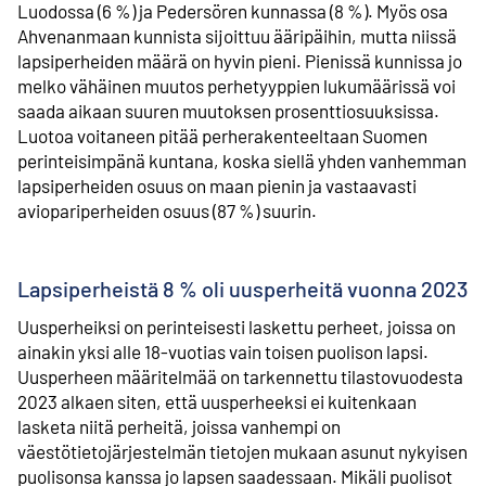
Luodossa (6 %) ja Pedersören kunnassa (8 %). Myös osa
Ahvenanmaan kunnista sijoittuu ääripäihin, mutta niissä
lapsiperheiden määrä on hyvin pieni. Pienissä kunnissa jo
melko vähäinen muutos perhetyyppien lukumäärissä voi
saada aikaan suuren muutoksen prosenttiosuuksissa.
Luotoa voitaneen pitää perherakenteeltaan Suomen
perinteisimpänä kuntana, koska siellä yhden vanhemman
lapsiperheiden osuus on maan pienin ja vastaavasti
aviopariperheiden osuus (87 %) suurin.
Lapsiperheistä 8 % oli uusperheitä vuonna 2023
Uusperheiksi on perinteisesti laskettu perheet, joissa on
ainakin yksi alle 18-vuotias vain toisen puolison lapsi.
Uusperheen määritelmää on tarkennettu tilastovuodesta
2023 alkaen siten, että uusperheeksi ei kuitenkaan
lasketa niitä perheitä, joissa vanhempi on
väestötietojärjestelmän tietojen mukaan asunut nykyisen
puolisonsa kanssa jo lapsen saadessaan. Mikäli puolisot