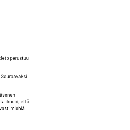
ieto perustuu
. Seuraavaksi
 jäsenen
ta ilmeni, että
vasti miehiä