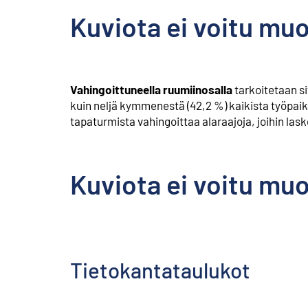
Kuviota ei voitu mu
Vahingoittuneella ruumiinosalla
tarkoitetaan si
kuin neljä kymmenestä (42,2 %) kaikista työpaik
tapaturmista vahingoittaa alaraajoja, joihin laske
Kuviota ei voitu mu
Tietokantataulukot