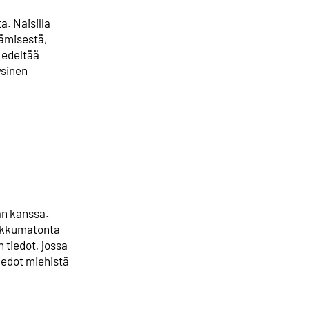
. Naisilla
äämisestä,
 edeltää
ysinen
an kanssa.
iikkumatonta
 tiedot, jossa
iedot miehistä