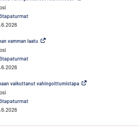
osi
ötapaturmat
.6.2026
rman vamman laatu
(
Ulkoinen linkki
)
osi
ötapaturmat
.6.2026
maan vaikuttanut vahingoittumistapa
(
Ulkoinen linkki
)
osi
ötapaturmat
.6.2026