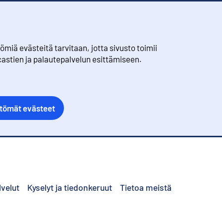
iä evästeitä tarvitaan, jotta sivusto toimii
castien ja palautepalvelun esittämiseen.
ttömät evästeet
lvelut
Kyselyt ja tiedonkeruut
Tietoa meistä