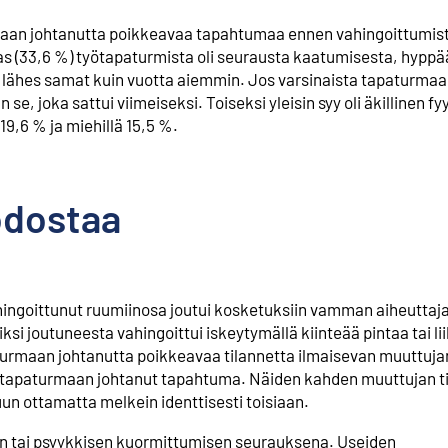
maan johtanutta poikkeavaa tapahtumaa ennen vahingoittumista
mas (33,6 %) työtapaturmista oli seurausta kaatumisesta, hypp
 lähes samat kuin vuotta aiemmin. Jos varsinaista tapaturmaa
e, joka sattui viimeiseksi. Toiseksi yleisin syy oli äkillinen fy
19,6 % ja miehillä 15,5 %.
odostaa
hingoittunut ruumiinosa joutui kosketuksiin vamman aiheuttaj
i joutuneesta vahingoittui iskeytymällä kiinteää pintaa tai l
turmaan johtanutta poikkeavaa tilannetta ilmaisevan muuttujan
n tapaturmaan johtanut tapahtuma. Näiden kahden muuttujan t
n ottamatta melkein identtisesti toisiaan.
isen tai psyykkisen kuormittumisen seurauksena. Useiden