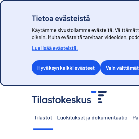
Tietoa evästeistä
Käytämme sivustollamme evästeitä. Välttämättöm
oikein. Muita evästeitä tarvitaan videoiden, pod
Lue lisää evästeistä.
Hyväksyn kaikki evästeet
Vain välttämä
S
i
i
r
Tilastot
Luokitukset ja dokumentaatio
Pa
r
y
s
i