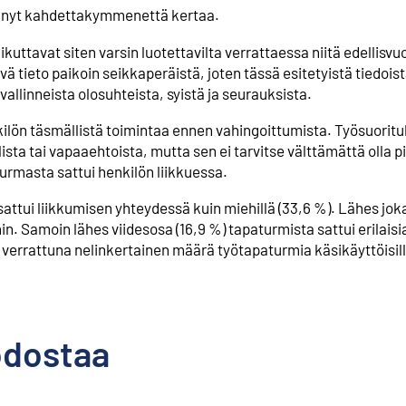
an nyt kahdettakymmenettä kertaa.
uttavat siten varsin luotettavilta verrattaessa niitä edellisvu
ä tieto paikoin seikkaperäistä, joten tässä esitetyistä tiedoi
llinneista olosuhteista, syistä ja seurauksista.
ön täsmällistä toimintaa ennen vahingoittumista. Työsuoritu
lista tai vapaaehtoista, mutta sen ei tarvitse välttämättä olla p
rmasta sattui henkilön liikkuessa.
ttui liikkumisen yhteydessä kuin miehillä (33,6 %). Lähes joka 
n. Samoin lähes viidesosa (16,9 %) tapaturmista sattui erilaisi
iin verrattuna nelinkertainen määrä työtapaturmia käsikäyttöisill
odostaa