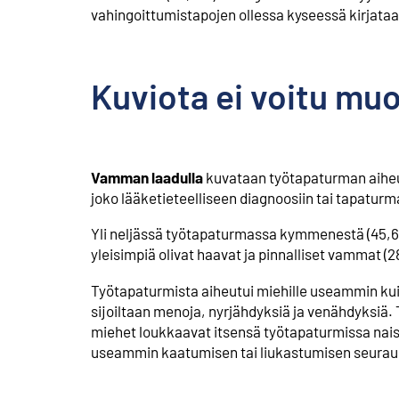
vahingoittumistapojen ollessa kyseessä kirja
Kuviota ei voitu mu
Vamman laadulla
kuvataan työtapaturman aihe
joko lääketieteelliseen diagnoosiin tai tapatu
Yli neljässä työtapaturmassa kymmenestä (45,6 
yleisimpiä olivat haavat ja pinnalliset vammat (2
Työtapaturmista aiheutui miehille useammin kuin n
sijoiltaan menoja, nyrjähdyksiä ja venähdyksiä. 
miehet loukkaavat itsensä työtapaturmissa naisi
useammin kaatumisen tai liukastumisen seura