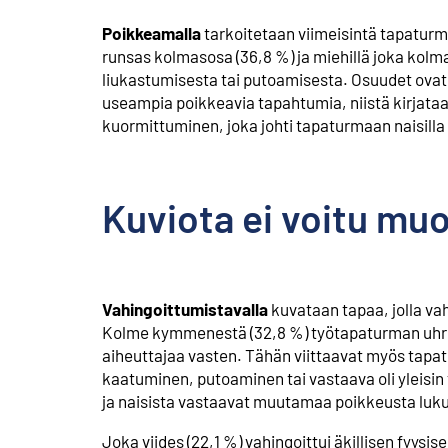
Poikkeamalla
tarkoitetaan viimeisintä tapatur
runsas kolmasosa (36,8 %) ja miehillä joka kol
liukastumisesta tai putoamisesta. Osuudet ovat
useampia poikkeavia tapahtumia, niistä kirjataan s
kuormittuminen, joka johti tapaturmaan naisilla 
Kuviota ei voitu mu
Vahingoittumistavalla
kuvataan tapaa, jolla va
Kolme kymmenestä (32,8 %) työtapaturman uhriks
aiheuttajaa vasten. Tähän viittaavat myös tapa
kaatuminen, putoaminen tai vastaava oli yleisi
ja naisista vastaavat muutamaa poikkeusta lukuu
Joka viides (22,1 %) vahingoittui äkillisen fyys