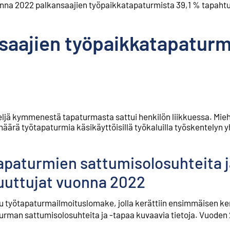
nna 2022 palkansaajien työpaikkatapaturmista 39,1 % tapahtui
aajien työpaikkatapaturmi
ä kymmenestä tapaturmasta sattui henkilön liikkuessa. Miehi
 määrä työtapaturmia käsikäyttöisillä työkaluilla työskentelyn 
apaturmien sattumisolosuhteita j
uttujat vuonna 2022
u työtapaturmailmoituslomake, jolla kerättiin ensimmäisen k
urman sattumisolosuhteita ja -tapaa kuvaavia tietoja. Vuoden