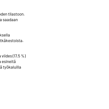
oden tilastoon.
sta saadaan
ksella
itkäkestoista.
viides (17,5 %)
a esineitä
ä työkaluilla