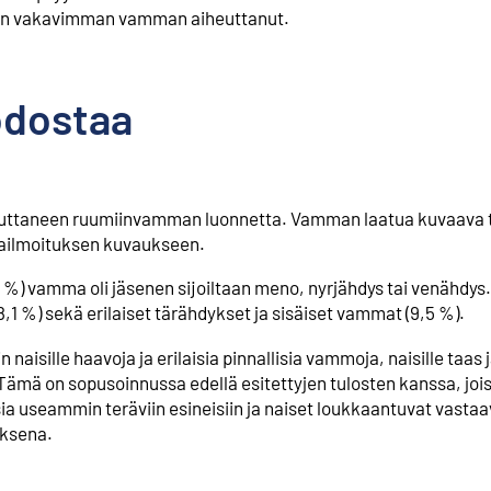
taan vakavimman vamman aiheuttanut.
odostaa
uttaneen ruumiinvamman luonnetta. Vamman laatua kuvaava t
rmailmoituksen kuvaukseen.
%) vamma oli jäsenen sijoiltaan meno, nyrjähdys tai venähdys
8,1 %) sekä erilaiset tärähdykset ja sisäiset vammat (9,5 %).
aisille haavoja ja erilaisia pinnallisia vammoja, naisille taas
Tämä on sopusoinnussa edellä esitettyjen tulosten kanssa, jois
a useammin teräviin esineisiin ja naiset loukkaantuvat vastaa
uksena.