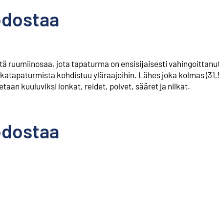
odostaa
tä ruumiinosaa, jota tapaturma on ensisijaisesti vahingoittan
katapaturmista kohdistuu yläraajoihin. Lähes joka kolmas (31,
taan kuuluviksi lonkat, reidet, polvet, sääret ja nilkat.
odostaa