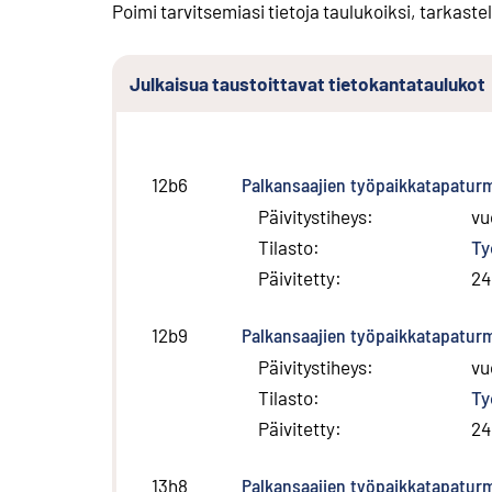
Poimi tarvitsemiasi tietoja taulukoiksi, tarkastel
Julkaisua taustoittavat tietokantataulukot
Palkansaajien työpaikkatapatur
12b6
Päivitystiheys
:
vu
Tilasto
:
Ty
Päivitetty
:
24
Palkansaajien työpaikkatapatur
12b9
Päivitystiheys
:
vu
Tilasto
:
Ty
Päivitetty
:
24
Palkansaajien työpaikkatapatur
13h8