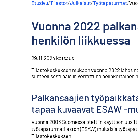
Etusivu
/
Tilastot
/
Julkaisut
/
Työtapaturmat
/
Vuo
s
ä
l
Vuonna 2022 palkans
t
ö
ö
henkilön liikkuessa
n
29.11.2024
katsaus
Tilastokeskuksen mukaan vuonna 2022 lähes nelj
suhteellisesti naisiin verrattuna nelinkertainen
Palkansaajien työpaikkat
tapaa kuvaavat ESAW -mu
Vuonna 2003 Suomessa otettiin käyttöön uusitt
työtapaturmatilaston (ESAW) mukaisia työtapat
Tilastokeskuksen