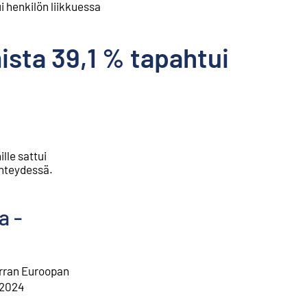
 henkilön liikkuessa
sta 39,1 % tapahtui
lle sattui
yhteydessä.
a -
erran Euroopan
 2024