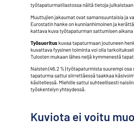
työtapaturmatilastossa näitä tietoja julkaista
Muuttujien jakaumat ovat samansuuntaisia ja vaik
Eurostatin hanke on kunnianhimoinen ja kerättäv
kattava kuva työtapaturman sattumisen aikana va
Työsuoritus
kuvaa tapaturmaan joutuneen henkil
kuvattava fyysinen toiminta voi olla tarkoituksel
Tulosten mukaan lähes neljä kymmenestä tapatu
Naisten (46,2 %) työtapaturmista suurempi osa sa
tapaturma sattui siirrettäessä taakkaa käsivoimi
käsitellessä. Miehille sattui suhteellisesti nais
työskentelyn yhteydessä.
Kuviota ei voitu mu