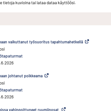
e tietoja kuvioina tai lataa dataa käyttöösi.
maan vaikuttanut työsuoritus tapahtumahetkellä
(
Ulkoinen linkki
)
osi
ötapaturmat
.6.2026
maan johtanut poikkeama
(
Ulkoinen linkki
)
osi
ötapaturmat
.6.2026
missa vahingoittuneet ruumiinosat
(
Ulkoinen linkki
)