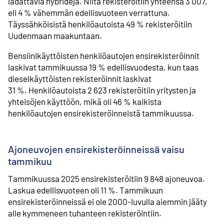
ladattavia hybridejä. Niitä rekisteröitiin yhteensä 3 007,
eli 4 % vähemmän edellisvuoteen verrattuna.
Täyssähköisistä henkilöautoista 49 % rekisteröitiin
Uudenmaan maakuntaan.
Bensiinikäyttöisten henkilöautojen ensirekisteröinnit
laskivat tammikuussa 19 % edellisvuodesta, kun taas
dieselkäyttöisten rekisteröinnit laskivat
31 %. Henkilöautoista 2 623 rekisteröitiin yritysten ja
yhteisöjen käyttöön, mikä oli 46 % kaikista
henkilöautojen ensirekisteröinneistä tammikuussa.
Ajoneuvojen ensirekisteröinneissä vaisu
tammikuu
Tammikuussa 2025 ensirekisteröitiin 9 848 ajoneuvoa.
Laskua edellisvuoteen oli 11 %. Tammikuun
ensirekisteröinneissä ei ole 2000-luvulla aiemmin jääty
alle kymmeneen tuhanteen rekisteröintiin.