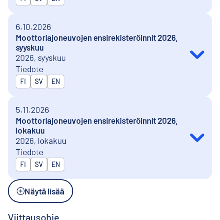
6.10.2026
Moottoriajoneuvojen ensirekisteröinnit 2026,
syyskuu
2026, syyskuu
Tiedote
Julkaistaan kielillä
FI
SV
EN
5.11.2026
Moottoriajoneuvojen ensirekisteröinnit 2026,
lokakuu
2026, lokakuu
Tiedote
Julkaistaan kielillä
FI
SV
EN
Näytä lisää
Viittausohje