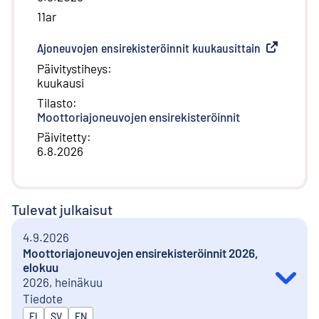
11ar
Ajoneuvojen ensirekisteröinnit kuukausittain
(
Ulkoinen li
Päivitystiheys
:
kuukausi
Tilasto
:
Moottoriajoneuvojen ensirekisteröinnit
Päivitetty
:
6.8.2026
Tulevat julkaisut
4.9.2026
Moottoriajoneuvojen ensirekisteröinnit 2026,
elokuu
2026, heinäkuu
Tiedote
Julkaistaan kielillä
FI
SV
EN