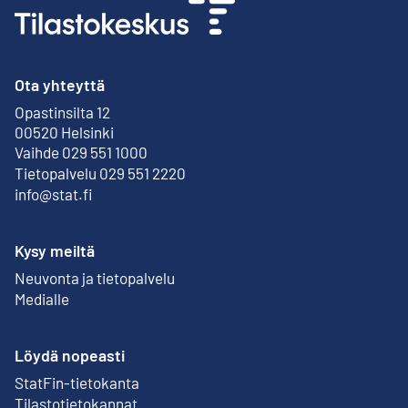
Ota yhteyttä
Opastinsilta 12
Ulkoinen linkki
00520 Helsinki
Vaihde 029 551 1000
Tietopalvelu 029 551 2220
info@stat.fi
Kysy meiltä
Neuvonta ja tietopalvelu
Medialle
Löydä nopeasti
StatFin-tietokanta
Ulkoinen linkki
Tilastotietokannat