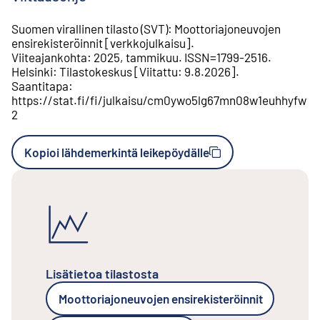
Suomen virallinen tilasto (SVT)
:
Moottoriajoneuvojen
ensirekisteröinnit
[
verkkojulkaisu
].
Viiteajankohta
:
2025, tammikuu
.
ISSN=
1799-2516
.
Helsinki
:
Tilastokeskus
[
Viitattu
:
9.8.2026
].
Saantitapa
:
https://stat.fi/fi/julkaisu/cm0ywo5lg67mn08w1euhhyfw
2
Kopioi lähdemerkintä leikepöydälle
Lisätietoa tilastosta
Moottoriajoneuvojen ensirekisteröinnit