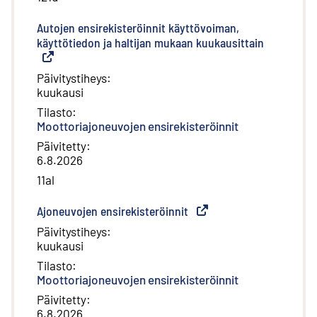
Autojen ensirekisteröinnit käyttövoiman,
käyttötiedon ja haltijan mukaan kuukausittain
(
Ulkoinen l
Päivitystiheys
:
kuukausi
Tilasto
:
Moottoriajoneuvojen ensirekisteröinnit
Päivitetty
:
6.8.2026
11al
Ajoneuvojen ensirekisteröinnit
(
Ulkoinen linkki
)
Päivitystiheys
:
kuukausi
Tilasto
:
Moottoriajoneuvojen ensirekisteröinnit
Päivitetty
:
6.8.2026