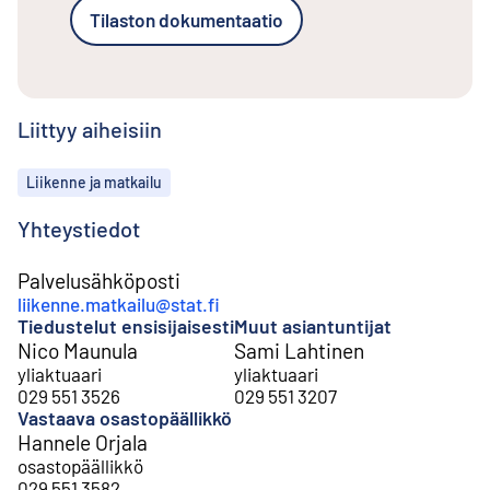
Tilaston dokumentaatio
Liittyy aiheisiin
Aiheet
Liikenne ja matkailu
Yhteystiedot
Palvelusähköposti
liikenne.matkailu@stat.fi
Tiedustelut ensisijaisesti
Muut asiantuntijat
Nico Maunula
Sami Lahtinen
yliaktuaari
yliaktuaari
029 551 3526
029 551 3207
Vastaava osastopäällikkö
Hannele Orjala
osastopäällikkö
029 551 3582