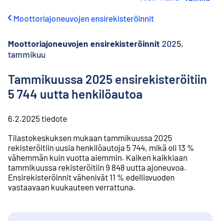
i
r
Moottoriajoneuvojen ensirekisteröinnit
r
y
s
Moottoriajoneuvojen ensirekisteröinnit
2025,
i
tammikuu
s
ä
Tammikuussa 2025 ensirekisteröitiin
l
t
5 744 uutta henkilöautoa
ö
ö
6.2.2025
tiedote
n
Tilastokeskuksen mukaan tammikuussa 2025
rekisteröitiin uusia henkilöautoja 5 744, mikä oli 13 %
vähemmän kuin vuotta aiemmin. Kaiken kaikkiaan
tammikuussa rekisteröitiin 9 848 uutta ajoneuvoa.
Ensirekisteröinnit vähenivät 11 % edellisvuoden
vastaavaan kuukauteen verrattuna.