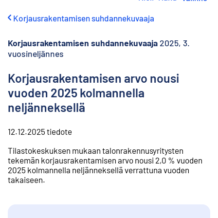
i
r
Korjausrakentamisen suhdannekuvaaja
r
y
s
Korjausrakentamisen suhdannekuvaaja
2025, 3.
i
vuosineljännes
s
ä
Korjausrakentamisen arvo nousi
l
t
vuoden 2025 kolmannella
ö
neljänneksellä
ö
n
12.12.2025
tiedote
Tilastokeskuksen mukaan talonrakennusyritysten
tekemän korjausrakentamisen arvo nousi 2,0 % vuoden
2025 kolmannella neljänneksellä verrattuna vuoden
takaiseen.