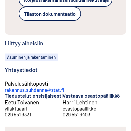
Tilaston dokumentaatio
Liittyy aiheisiin
Aiheet
Asuminen ja rakentaminen
Yhteystiedot
Palvelusähköposti
rakennus.suhdanne@stat.fi
Tiedustelut ensisijaisesti
Vastaava osastopäällikkö
Eetu Toivanen
Harri Lehtinen
yliaktuaari
osastopäällikkö
029 551 3331
029 551 3403