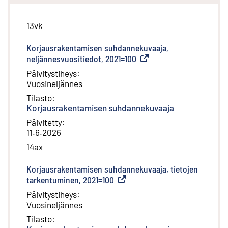
13vk
Korjausrakentamisen suhdannekuvaaja,
neljännesvuositiedot, 2021=100
(
Ulkoinen linkki
)
Päivitystiheys
:
Vuosineljännes
Tilasto
:
Korjausrakentamisen suhdannekuvaaja
Päivitetty
:
11.6.2026
14ax
Korjausrakentamisen suhdannekuvaaja, tietojen
tarkentuminen, 2021=100
(
Ulkoinen linkki
)
Päivitystiheys
:
Vuosineljännes
Tilasto
: