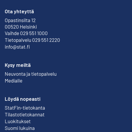
Ota yhteyttä
Opastinsilta 12
Ulkoinen linkki
00520 Helsinki
Vaihde 029 551 1000
Tietopalvelu 029 551 2220
info@stat.fi
Kysy meiltä
Neuvonta ja tietopalvelu
Medialle
Löydä nopeasti
StatFin-tietokanta
Ulkoinen linkki
Tilastotietokannat
Luokitukset
Suomi lukuina