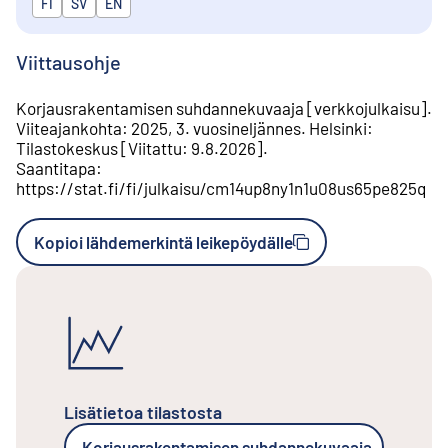
Julkaistaan kielillä
FI
SV
EN
Viittausohje
Korjausrakentamisen suhdannekuvaaja
[
verkkojulkaisu
].
Viiteajankohta
:
2025, 3. vuosineljännes
.
Helsinki
:
Tilastokeskus
[
Viitattu
:
9.8.2026
].
Saantitapa
:
https://stat.fi/fi/julkaisu/cm14up8ny1n1u08us65pe825q
Kopioi lähdemerkintä leikepöydälle
Lisätietoa tilastosta
Korjausrakentamisen suhdannekuvaaja