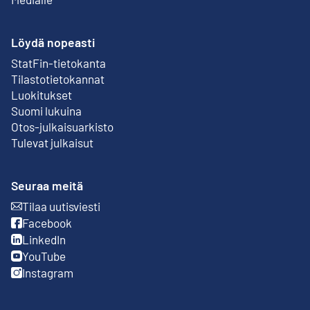
Löydä nopeasti
StatFin-tietokanta
Ulkoinen linkki
Tilastotietokannat
Luokitukset
Suomi lukuina
Otos-julkaisuarkisto
Ulkoinen linkki
Tulevat julkaisut
Seuraa meitä
Tilaa uutisviesti
Ulkoinen linkki
Facebook
Ulkoinen linkki
LinkedIn
Ulkoinen linkki
YouTube
Ulkoinen linkki
Instagram
Ulkoinen linkki