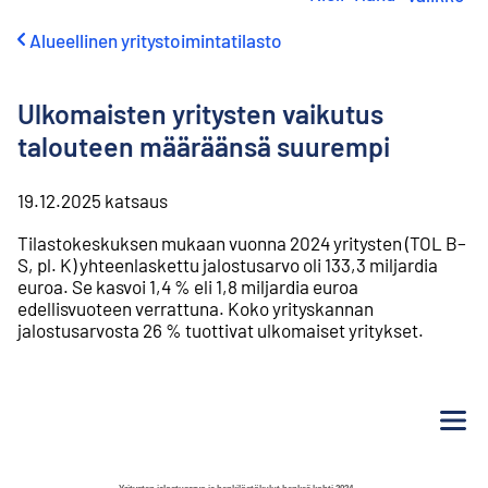
i
r
Alueellinen yritystoimintatilasto
r
y
s
Ulkomaisten yritysten vaikutus
i
s
talouteen määräänsä suurempi
ä
l
t
19.12.2025
katsaus
ö
Tilastokeskuksen mukaan vuonna 2024 yritysten (TOL B–
ö
S, pl. K) yhteenlaskettu jalostusarvo oli 133,3 miljardia
n
euroa. Se kasvoi 1,4 % eli 1,8 miljardia euroa
edellisvuoteen verrattuna. Koko yrityskannan
jalostusarvosta 26 % tuottivat ulkomaiset yritykset.
Va