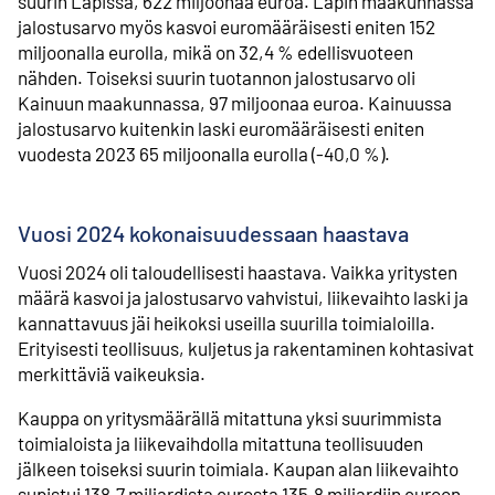
suurin Lapissa, 622 miljoonaa euroa. Lapin maakunnassa
jalostusarvo myös kasvoi euromääräisesti eniten 152
miljoonalla eurolla, mikä on 32,4 % edellisvuoteen
nähden. Toiseksi suurin tuotannon jalostusarvo oli
Kainuun maakunnassa, 97 miljoonaa euroa. Kainuussa
jalostusarvo kuitenkin laski euromääräisesti eniten
vuodesta 2023 65 miljoonalla eurolla (-40,0 %).
Vuosi 2024 kokonaisuudessaan haastava
Vuosi 2024 oli taloudellisesti haastava. Vaikka yritysten
määrä kasvoi ja jalostusarvo vahvistui, liikevaihto laski ja
kannattavuus jäi heikoksi useilla suurilla toimialoilla.
Erityisesti teollisuus, kuljetus ja rakentaminen kohtasivat
merkittäviä vaikeuksia.
Kauppa on yritysmäärällä mitattuna yksi suurimmista
toimialoista ja liikevaihdolla mitattuna teollisuuden
jälkeen toiseksi suurin toimiala. Kaupan alan liikevaihto
supistui 138,7 miljardista eurosta 135,8 miljardiin euroon,