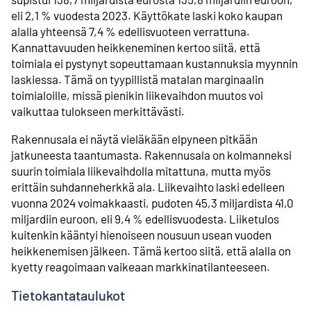
eli 2,1 % vuodesta 2023. Käyttökate laski koko kaupan
alalla yhteensä 7,4 % edellisvuoteen verrattuna.
Kannattavuuden heikkeneminen kertoo siitä, että
toimiala ei pystynyt sopeuttamaan kustannuksia myynnin
laskiessa. Tämä on tyypillistä matalan marginaalin
toimialoille, missä pienikin liikevaihdon muutos voi
vaikuttaa tulokseen merkittävästi.
Rakennusala ei näytä vieläkään elpyneen pitkään
jatkuneesta taantumasta. Rakennusala on kolmanneksi
suurin toimiala liikevaihdolla mitattuna, mutta myös
erittäin suhdanneherkkä ala. Liikevaihto laski edelleen
vuonna 2024 voimakkaasti, pudoten 45,3 miljardista 41,0
miljardiin euroon, eli 9,4 % edellisvuodesta. Liiketulos
kuitenkin kääntyi hienoiseen nousuun usean vuoden
heikkenemisen jälkeen. Tämä kertoo siitä, että alalla on
kyetty reagoimaan vaikeaan markkinatilanteeseen.
Tietokantataulukot