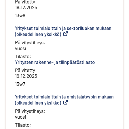
Päivitetty
:
19.12.2025
13w8
Yritykset toimialoittain ja sektoriluokan mukaan
(oikeudellinen yksikkö)
(
Ulkoinen linkki
)
Päivitystiheys
:
vuosi
Tilasto
:
Yritysten rakenne- ja tilinpäätöstilasto
Päivitetty
:
19.12.2025
13w7
Yritykset toimialoittain ja omistajatyypin mukaan
(oikeudellinen yksikko)
(
Ulkoinen linkki
)
Päivitystiheys
:
vuosi
Tilasto
: