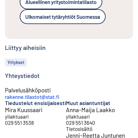
Alueellinen yritystoimintatilasto
Ulkomaiset tytäryhtiöt Suomessa
Liittyy aiheisiin
Aiheet
Yritykset
Yhteystiedot
Palvelusähköposti
rakenne.tilastot@stat.fi
Tiedustelut ensisijaisesti
Muut asiantuntijat
Mira Kuussaari
Anna-Maija Laakko
yliaktuaari
yliaktuaari
029 551 3538
029 551 3640
Tietosisältö
Jenni-Reetta Juntunen