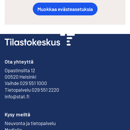
Muokkaa evästeasetuksia
Ota yhteyttä
Opastinsilta 12
Ulkoinen linkki
00520 Helsinki
Vaihde 029 551 1000
Tietopalvelu 029 551 2220
info@stat.fi
Kysy meiltä
Neuvonta ja tietopalvelu
Medialle