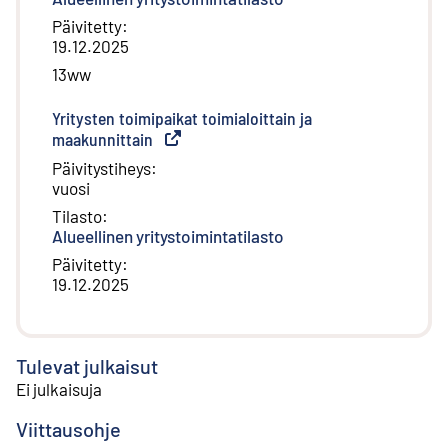
Päivitetty
:
19.12.2025
13ww
Yritysten toimipaikat toimialoittain ja
maakunnittain
(
Ulkoinen linkki
)
Päivitystiheys
:
vuosi
Tilasto
:
Alueellinen yritystoimintatilasto
Päivitetty
:
19.12.2025
Tulevat julkaisut
Ei julkaisuja
Viittausohje