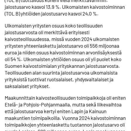
(TOL B) tuottavuus koheni vielä merkittävämmin:
jalostusarvo kasvoi 13,9 %. Ulkomaisten kaivostoiminnan
(TOL B) yhtiöiden jalostusarvo kasvoi 24,0 %.
Ulkomaisten yritysten osuus koko teollisuuden
jalostusarvosta oli merkittävä erityisesti
kaivosteollisuudessa, missä vuoden 2024 ulkomaisten
yritysten yhteenlaskettu jalostusarvo oli 556 miljoonaa
euroa ja niiden osuus kaivostoiminnan arvonlisäyksestä
oli 54 %. Ulkomaisten yhtiöiden osuus oli yli puolet koko
Suomen kaivostoimialan yrityskannan jalostusarvosta.
Teollisuuden alan suurinta jalostusarvoa ulkomaisista
yrityksistä tuottivat ruotsalaiset, yhdysvaltalaiset ja
saksalaiset yritykset.
Maakunnittain kaivosteollisuuden toimipaikkoja oli eniten
Etelä- ja Pohjois-Pohjanmaalla, mutta sekä liikevaihtoa
että jalostusarvoa kertyi eniten Lapin ja Kainuun
maakuntien toimipaikoilla. Vuonna 2024 kaivostoiminnan
toimipaikkojen yhteenlaskettu tuotannon jalostusarvo oli