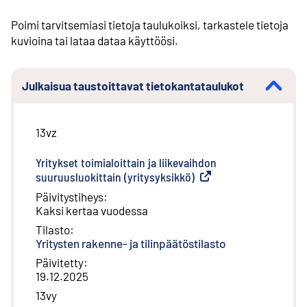
Poimi tarvitsemiasi tietoja taulukoiksi, tarkastele tietoja
kuvioina tai lataa dataa käyttöösi.
Julkaisua taustoittavat tietokantataulukot
13vz
Yritykset toimialoittain ja liikevaihdon
suuruusluokittain (yritysyksikkö)
(
Ulkoinen linkki
)
Päivitystiheys
:
Kaksi kertaa vuodessa
Tilasto
:
Yritysten rakenne- ja tilinpäätöstilasto
Päivitetty
:
19.12.2025
13vy