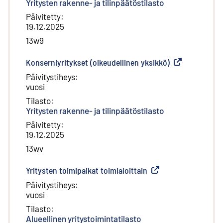
Yritysten rakenne- ja tilinpäätöstilasto
Päivitetty
:
19.12.2025
13w9
Konserniyritykset (oikeudellinen yksikkö)
(
Ulkoinen linkki
Päivitystiheys
:
vuosi
Tilasto
:
Yritysten rakenne- ja tilinpäätöstilasto
Päivitetty
:
19.12.2025
13wv
Yritysten toimipaikat toimialoittain
(
Ulkoinen linkki
)
Päivitystiheys
:
vuosi
Tilasto
:
Alueellinen yritystoimintatilasto