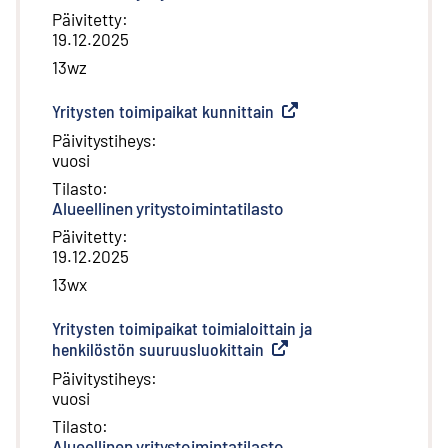
Päivitetty
:
19.12.2025
13wz
Yritysten toimipaikat kunnittain
(
Ulkoinen linkki
)
Päivitystiheys
:
vuosi
Tilasto
:
Alueellinen yritystoimintatilasto
Päivitetty
:
19.12.2025
13wx
Yritysten toimipaikat toimialoittain ja
henkilöstön suuruusluokittain
(
Ulkoinen linkki
)
Päivitystiheys
:
vuosi
Tilasto
:
Alueellinen yritystoimintatilasto