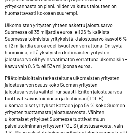
yrityskannasta on pieni, niiden vaikutus talouteen on
huomattavasti kokoaan suurempi.
Ulkomaisten yritysten yhteenlaskettu jalostusarvo
Suomessa oli 35 miljardia euroa, eli 26 % kaikista
Suomessa toimivista yrityksistä. Jalostusarvo kasvoi 6 %
eli 2 miljardia euroa edellisvuoteen verrattuna. On syytä
huomioida, että yksityisten kotimaisten yritysten
jalostusarvo oli hyvin vaatimaton verrattuna ulkomaisiin –
kasvu vain 0,6 % eli 534 miljoonaa euroa.
Päätoimialoittain tarkasteltuna ulkomaisten yritysten
jalostusarvon osuus koko Suomen yritysten
jalostusarvosta vaihteli runsaasti. Eniten jalostusarvoa
tuottivat kaivostoiminnan ja louhinnan (TOL B)
ulkomaalaiset yritykset kattaen jopa 54 % koko Suomen
yritysten tuottamasta jalostusarvosta. Vähiten
ulkomaiset yritykset Suomessa tuottivat muun
palvelutoiminnan yritysten (TOL S) jalostusarvosta, vain
3 %. Muun palvelutoiminnan yritysten jalostusarvon tuotti