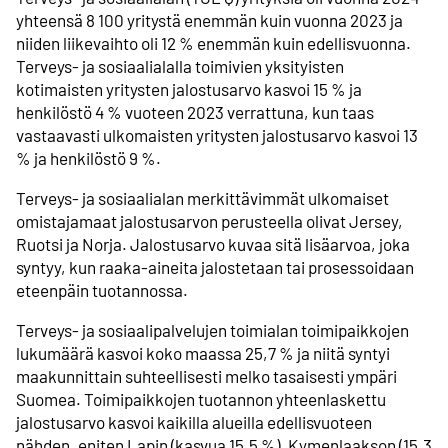
yhteensä 8 100 yritystä enemmän kuin vuonna 2023 ja
niiden liikevaihto oli 12 % enemmän kuin edellisvuonna.
Terveys- ja sosiaalialalla toimivien yksityisten
kotimaisten yritysten jalostusarvo kasvoi 15 % ja
henkilöstö 4 % vuoteen 2023 verrattuna, kun taas
vastaavasti ulkomaisten yritysten jalostusarvo kasvoi 13
% ja henkilöstö 9 %.
Terveys- ja sosiaalialan merkittävimmät ulkomaiset
omistajamaat jalostusarvon perusteella olivat Jersey,
Ruotsi ja Norja. Jalostusarvo kuvaa sitä lisäarvoa, joka
syntyy, kun raaka-aineita jalostetaan tai prosessoidaan
eteenpäin tuotannossa.
Terveys- ja sosiaalipalvelujen toimialan toimipaikkojen
lukumäärä kasvoi koko maassa 25,7 % ja niitä syntyi
maakunnittain suhteellisesti melko tasaisesti ympäri
Suomea. Toimipaikkojen tuotannon yhteenlaskettu
jalostusarvo kasvoi kaikilla alueilla edellisvuoteen
nähden, eniten Lapin (kasvua 15,5 %), Kymenlaakson (15,3