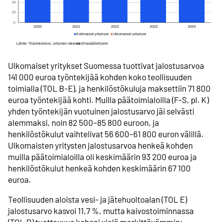
Ulkomaiset yritykset Suomessa tuottivat jalostusarvoa
141 000 euroa työntekijää kohden koko teollisuuden
toimialla (TOL B-E), ja henkilöstökuluja maksettiin 71 800
euroa työntekijää kohti. Muilla päätoimialoilla (F-S, pl. K)
yhden työntekijän vuotuinen jalostusarvo jäi selvästi
alemmaksi, noin 82 500–85 800 euroon, ja
henkilöstökulut vaihtelivat 56 600–61 800 euron välillä.
Ulkomaisten yritysten jalostusarvoa henkeä kohden
muilla päätoimialoilla oli keskimäärin 93 200 euroa ja
henkilöstökulut henkeä kohden keskimäärin 67 100
euroa.
Teollisuuden aloista vesi- ja jätehuoltoalan (TOL E)
jalostusarvo kasvoi 11,7 %, mutta kaivostoiminnassa