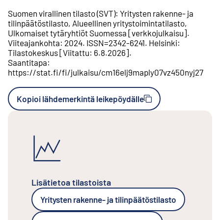
Suomen virallinen tilasto (SVT)
:
Yritysten rakenne- ja
tilinpäätöstilasto
,
Alueellinen yritystoimintatilasto
,
Ulkomaiset tytäryhtiöt Suomessa
[
verkkojulkaisu
].
Viiteajankohta
:
2024
.
ISSN=
2342-6241
.
Helsinki
:
Tilastokeskus
[
Viitattu
:
6.8.2026
].
Saantitapa
:
https://stat.fi/fi/julkaisu/cm16elj9maply07vz450nyj27
Kopioi lähdemerkintä leikepöydälle
Lisätietoa tilastoista
Yritysten rakenne- ja tilinpäätöstilasto