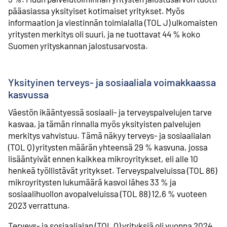
pääasiassa yksityiset kotimaiset yritykset. Myös
informaation ja viestinnän toimialalla (TOL J) ulkomaisten
yritysten merkitys oli suuri, ja ne tuottavat 44 % koko
Suomen yrityskannan jalostusarvosta.
Yksityinen terveys- ja sosiaaliala voimakkaassa
kasvussa
Väestön ikääntyessä sosiaali- ja terveyspalvelujen tarve
kasvaa, ja tämän rinnalla myös yksityisten palvelujen
merkitys vahvistuu. Tämä näkyy terveys- ja sosiaalialan
(TOL Q) yritysten määrän yhteensä 29 % kasvuna, jossa
lisääntyivät ennen kaikkea mikroyritykset, eli alle 10
henkeä työllistävät yritykset. Terveyspalveluissa (TOL 86)
mikroyritysten lukumäärä kasvoi lähes 33 % ja
sosiaalihuollon avopalveluissa (TOL 88) 12,6 % vuoteen
2023 verrattuna.
Terveys- ja sosiaalialan (TOL Q) yrityksiä oli vuonna 2024