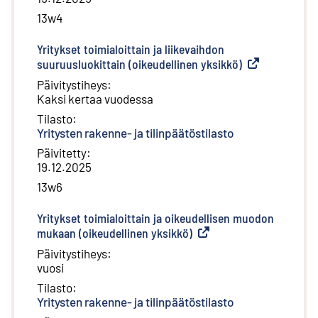
13w4
Yritykset toimialoittain ja liikevaihdon
suuruusluokittain (oikeudellinen yksikkö)
(
Ulkoinen linkki
Päivitystiheys
:
Kaksi kertaa vuodessa
Tilasto
:
Yritysten rakenne- ja tilinpäätöstilasto
Päivitetty
:
19.12.2025
13w6
Yritykset toimialoittain ja oikeudellisen muodon
mukaan (oikeudellinen yksikkö)
(
Ulkoinen linkki
)
Päivitystiheys
:
vuosi
Tilasto
:
Yritysten rakenne- ja tilinpäätöstilasto