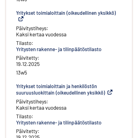
Yritykset toimialoittain (oikeudellinen yksikkö)
(
Ulkoinen 
Päivitystiheys
:
Kaksi kertaa vuodessa
Tilasto
:
Yritysten rakenne- ja tilinpäätöstilasto
Päivitetty
:
19.12.2025
13w5
Yritykset toimialoittain ja henkilöstön
suuruusluokittain (oikeudellinen yksikkö)
(
Ulkoinen linkki
Päivitystiheys
:
Kaksi kertaa vuodessa
Tilasto
:
Yritysten rakenne- ja tilinpäätöstilasto
Päivitetty
:
19.12.2025