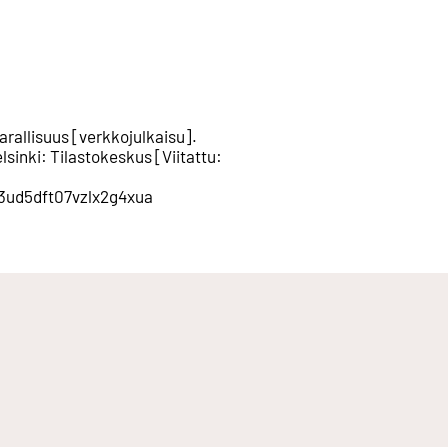
arallisuus
[
verkkojulkaisu
].
lsinki
:
Tilastokeskus
[
Viitattu
:
d3ud5dft07vzlx2g4xua