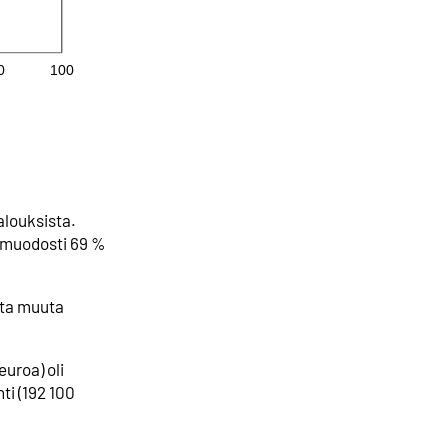
talouksista.
s muodosti 69 %
sta muuta
uroa) oli
ti (192 100