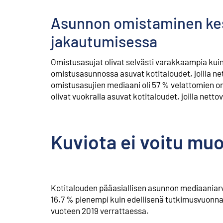
Asunnon omistaminen kesk
jakautumisessa
Omistusasujat olivat selvästi varakkaampia kui
omistusasunnossa asuvat kotitaloudet, joilla n
omistusasujien mediaani oli 57 % velattomien o
olivat vuokralla asuvat kotitaloudet, joilla net
Kuviota ei voitu mu
Kotitalouden pääasiallisen asunnon mediaaniarvo
16,7 % pienempi kuin edellisenä tutkimusvuonna 
vuoteen 2019 verrattaessa.