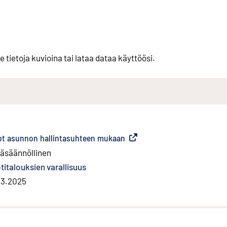
e tietoja kuvioina tai lataa dataa käyttöösi.
ulot asunnon hallintasuhteen mukaan
(
Ulkoinen linkki
)
äsäännöllinen
titalouksien varallisuus
.3.2025