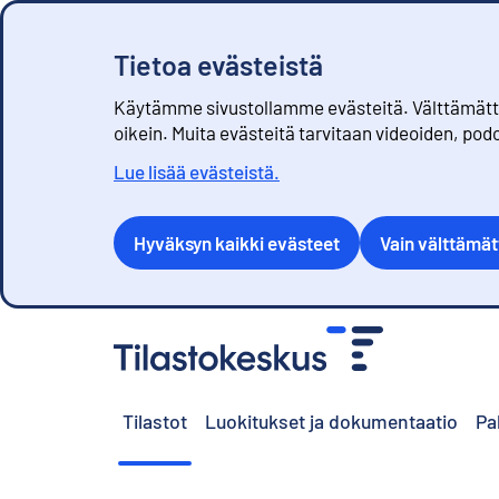
Tietoa evästeistä
Käytämme sivustollamme evästeitä. Välttämättöm
oikein. Muita evästeitä tarvitaan videoiden, pod
Lue lisää evästeistä.
Hyväksyn kaikki evästeet
Vain välttämä
S
i
i
r
Tilastot
Luokitukset ja dokumentaatio
Pa
r
y
s
i