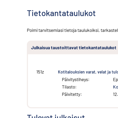
Tietokantataulukot
Poimi tarvitsemiasi tietoja taulukoiksi, tarkastel
Julkaisua taustoittavat tietokantataulukot
Kotitalouksien varat, velat ja t
151z
Päivitystiheys
:
Ep
Tilasto
:
Ko
Päivitetty
:
12
Tulevat julkaisut