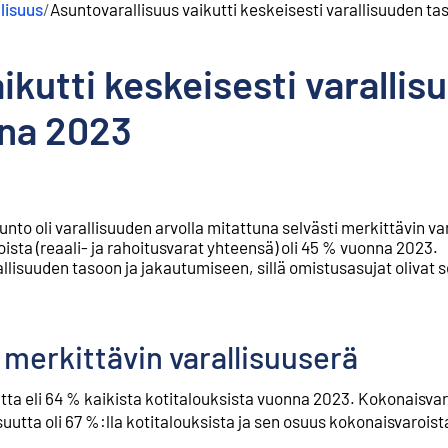
lisuus
/
Asuntovarallisuus vaikutti keskeisesti varallisuuden 
ikutti keskeisesti varallis
na 2023
o oli varallisuuden arvolla mitattuna selvästi merkittävin var
ta (reaali- ja rahoitusvarat yhteensä) oli 45 % vuonna 2023.
llisuuden tasoon ja jakautumiseen, sillä omistusasujat olivat s
merkittävin varallisuuserä
tta eli 64 % kaikista kotitalouksista vuonna 2023. Kokonaisva
utta oli 67 %:lla kotitalouksista ja sen osuus kokonaisvaroista