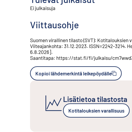
Ei julkaisuja
Viittausohje
Suomen virallinen tilasto (SVT)
:
Kotitalouksien v
Viiteajankohta
:
31.12.2023
.
ISSN=
2242-3214
.
He
6.8.2026
].
Saantitapa
:
https://stat.fi/fi/julkaisu/cm7ww
Kopioi lähdemerkintä leikepöydälle
Lisätietoa tilastosta
Kotitalouksien varallisuus