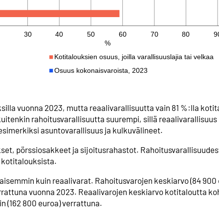
ksilla vuonna 2023, mutta reaalivarallisuutta vain 81 %:lla koti
uitenkin rahoitusvarallisuutta suurempi, sillä reaalivarallisuu
esimerkiksi asuntovarallisuus ja kulkuvälineet.
ukset, pörssiosakkeet ja sijoitusrahastot. Rahoitusvarallisuude
a kotitalouksista.
isemmin kuin reaalivarat. Rahoitusvarojen keskiarvo (84 900 e
rrattuna vuonna 2023. Reaalivarojen keskiarvo kotitaloutta koh
in (162 800 euroa) verrattuna.