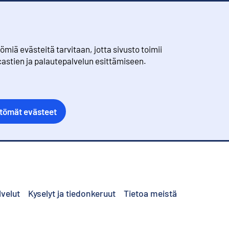
iä evästeitä tarvitaan, jotta sivusto toimii
castien ja palautepalvelun esittämiseen.
ttömät evästeet
lvelut
Kyselyt ja tiedonkeruut
Tietoa meistä