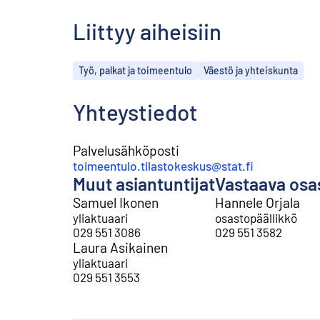
Liittyy aiheisiin
Aiheet
Työ, palkat ja toimeentulo
Väestö ja yhteiskunta
Yhteystiedot
Palvelusähköposti
toimeentulo.tilastokeskus@stat.fi
Muut asiantuntijat
Vastaava osa
Samuel Ikonen
Hannele Orjala
yliaktuaari
osastopäällikkö
029 551 3086
029 551 3582
Laura Asikainen
yliaktuaari
029 551 3553