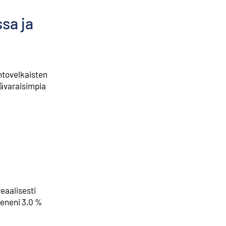
sa ja
ntovelkaisten
hävaraisimpia
eaalisesti
ieneni 3,0 %