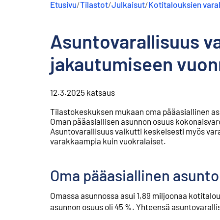
Etusivu
/
Tilastot
/
Julkaisut
/
Kotitalouksien varal
s
ä
l
Asuntovarallisuus va
t
ö
ö
jakautumiseen vuon
n
12.3.2025
katsaus
Tilastokeskuksen mukaan oma pääasiallinen asunt
Oman pääasiallisen asunnon osuus kokonaisvarois
Asuntovarallisuus vaikutti keskeisesti myös vara
varakkaampia kuin vuokralaiset.
Oma pääasiallinen asunto 
Omassa asunnossa asui 1,89 miljoonaa kotitalou
asunnon osuus oli 45 %. Yhteensä asuntovarallisu