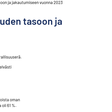
tasoon ja jakautumiseen vuonna 2023
uuden tasoon ja
allisuuserä.
elvästi
roista oman
 oli 61 %.