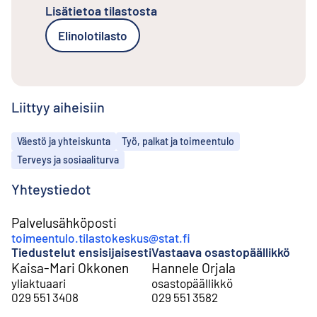
Lisätietoa tilastosta
Elinolotilasto
Liittyy aiheisiin
Aiheet
Väestö ja yhteiskunta
Työ, palkat ja toimeentulo
Terveys ja sosiaaliturva
Yhteystiedot
Palvelusähköposti
toimeentulo.tilastokeskus@stat.fi
Tiedustelut ensisijaisesti
Vastaava osastopäällikkö
Kaisa-Mari Okkonen
Hannele Orjala
yliaktuaari
osastopäällikkö
029 551 3408
029 551 3582