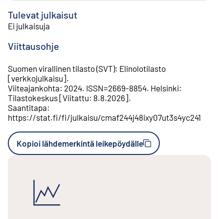
Tulevat julkaisut
Ei julkaisuja
Viittausohje
Suomen virallinen tilasto (SVT)
:
Elinolotilasto
[
verkkojulkaisu
].
Viiteajankohta
:
2024
.
ISSN=
2669-8854
.
Helsinki
:
Tilastokeskus
[
Viitattu
:
8.8.2026
].
Saantitapa
:
https://stat.fi/fi/julkaisu/cmaf244j48ixy07ut3s4yc241
Kopioi lähdemerkintä leikepöydälle