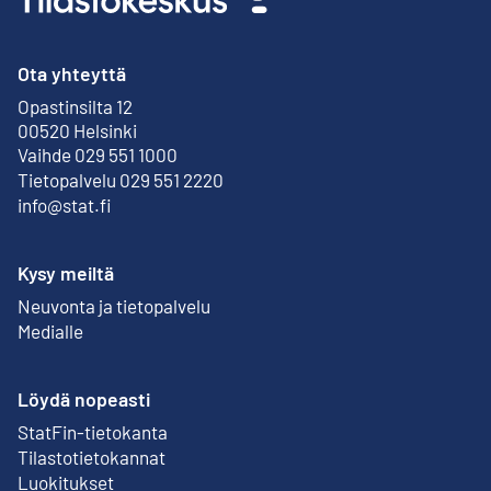
Ota yhteyttä
Opastinsilta 12
Ulkoinen linkki
00520 Helsinki
Vaihde 029 551 1000
Tietopalvelu 029 551 2220
info@stat.fi
Kysy meiltä
Neuvonta ja tietopalvelu
Medialle
Löydä nopeasti
StatFin-tietokanta
Ulkoinen linkki
Tilastotietokannat
Luokitukset