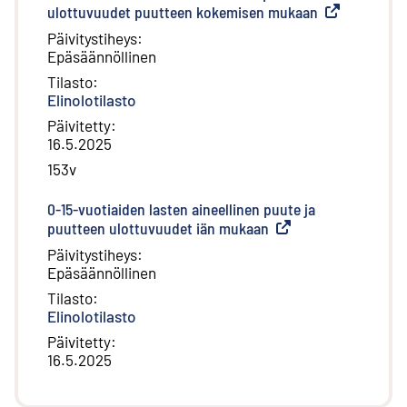
ulottuvuudet puutteen kokemisen mukaan
(
Ulkoinen link
Päivitystiheys
:
Epäsäännöllinen
Tilasto
:
Elinolotilasto
Päivitetty
:
16.5.2025
153v
0-15-vuotiaiden lasten aineellinen puute ja
puutteen ulottuvuudet iän mukaan
(
Ulkoinen linkki
)
Päivitystiheys
:
Epäsäännöllinen
Tilasto
:
Elinolotilasto
Päivitetty
:
16.5.2025