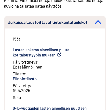
Poimi tarvitsemiasi tietoja taulukoiksi, tarkastele tietoja
kuvioina tai lataa dataa käyttöösi.
Julkaisua taustoittavat tietokantataulukot
153t
Lasten kokema aineellinen puute
kotitaloustyypin mukaan
(
Ulkoinen linkki
)
Päivitystiheys
:
Epäsäännöllinen
Tilasto
:
Elinolotilasto
Päivitetty
:
16.5.2025
153u
0-15-vuotiaiden lasten aineellisen puutteen