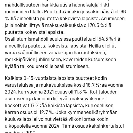
mahdollisuuteen hankkia uusia huonekaluja rikki
menneiden tilalle. Puutteita ainakin jossakin näistä oli 96
%:llä aineellista puutetta kokevista lapsista. Asumiseen
ja lainoihin liittyviä maksuvaikeuksia oli 70,5 %:llä
puutetta kokevista lapsista.
Osallistumismahdollisuuksissa puutteita oli 54,5 %:llä
aineellista puutetta kokevista lapsista. Heillä ei ollut
varaa säännölliseen vapaa-ajan harrastukseen,
merkkipäivien juhlimiseen, kavereiden kutsumiseen
kylään tai kouluretkille osallistumiseen.
Kaikista 0–15-vuotiaista lapsista puutteet kodin
varusteluissa ja mukavuuksissa koski 18,7 %:aa vuonna
2024, kun vuonna 2021 osuus oli 11,3 %. Kotitalouden
asumiseen ja lainoihin liittyvät maksuvaikeudet
koskettivat 17 %:ää kaikista lapsista, kun edellisen
kerran osuus oli 12,7 %. Joka kymmenes ikäryhmään
kuuluva lapsi ei voinut viettää viikon lomaa kodin
ulkopuolella vuonna 2024. Tämä osuus kaksinkertaistui
vuodesta 2021.