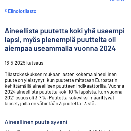
i
r
Elinolotilasto
r
y
s
Aineellista puutetta koki yhä useampi
i
s
lapsi, myös pienempiä puutteita oli
ä
aiempaa useammalla vuonna 2024
l
t
ö
16.5.2025
katsaus
ö
n
Tilastokeskuksen mukaan lasten kokema aineellinen
puute on yleistynyt, kun puutetta mitataan Eurostatin
kehittämällä aineellisen puutteen indikaattorilla. Vuonna
2024 aineellista puutetta koki 10 % lapsista, kun vuonna
2021 osuus oli 3,7 %. Puutetta kokeviksi määrittyvät
lapset, joilla on vähintään 3 puutetta 17:stä.
Aineellinen puute syveni