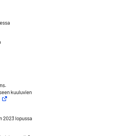
eessa
a
ns.
kseen kuuluvien
Ulkoinen linkki
en 2023 lopussa