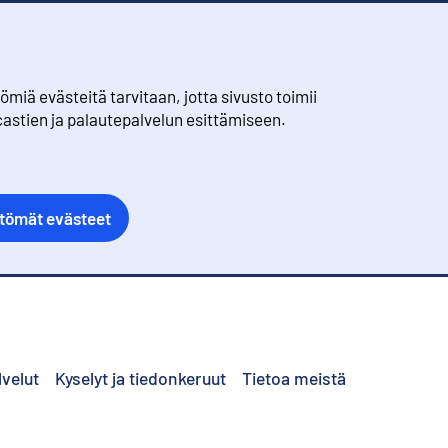
iä evästeitä tarvitaan, jotta sivusto toimii
castien ja palautepalvelun esittämiseen.
ttömät evästeet
lvelut
Kyselyt ja tiedonkeruut
Tietoa meistä