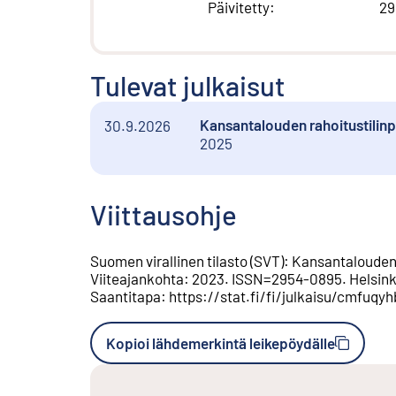
Päivitetty
:
29
Tulevat julkaisut
Kansantalouden rahoitustilinp
30.9.2026
2025
Viittausohje
Suomen virallinen tilasto (SVT)
:
Kansantalouden 
Viiteajankohta
:
2023
.
ISSN=
2954-0895
.
Helsink
Saantitapa
:
https://stat.fi/fi/julkaisu/cmfuq
Kopioi lähdemerkintä leikepöydälle