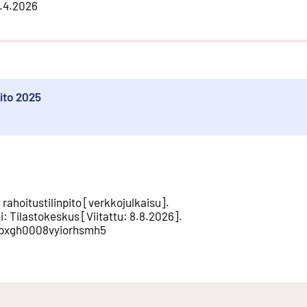
.4.2026
ito 2025
rahoitustilinpito
[
verkkojulkaisu
].
i
:
Tilastokeskus
[
Viitattu
:
8.8.2026
].
yhbxgh0008vyiorhsmh5