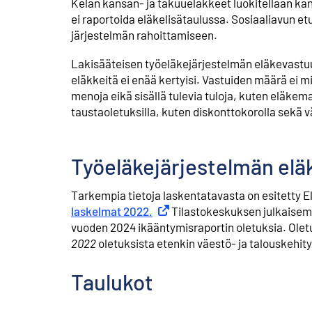
Kelan kansan- ja takuueläkkeet luokitellaan kans
ei raportoida eläkelisätaulussa. Sosiaaliavun e
järjestelmän rahoittamiseen.
Lakisääteisen työeläkejärjestelmän eläkevastuu
eläkkeitä ei enää kertyisi. Vastuiden määrä ei m
menoja eikä sisällä tulevia tuloja, kuten eläkema
taustaoletuksilla, kuten diskonttokorolla sekä v
Työeläkejärjestelmän el
Tarkempia tietoja laskentatavasta on esitetty 
laskelmat 2022.
Ulkoinen linkki
Tilastokeskuksen julkaisem
vuoden 2024 ikääntymisraportin oletuksia. Olet
2022
oletuksista etenkin väestö- ja talouskehit
Taulukot