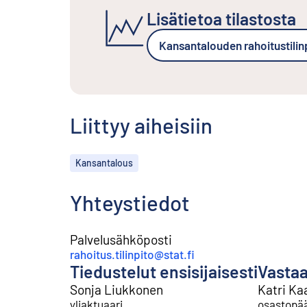
Lisätietoa tilastosta
Kansantalouden rahoitustilin
Liittyy aiheisiin
Aiheet
Kansantalous
Yhteystiedot
Palvelusähköposti
rahoitus.tilinpito@stat.fi
Tiedustelut ensisijaisesti
Vastaa
Sonja Liukkonen
Katri Ka
yliaktuaari
osastopää