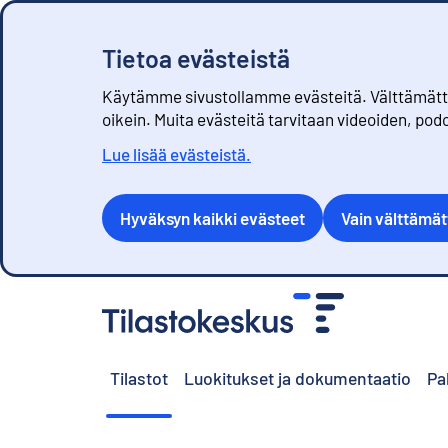
Tietoa evästeistä
Käytämme sivustollamme evästeitä. Välttämättöm
oikein. Muita evästeitä tarvitaan videoiden, pod
Lue lisää evästeistä.
Hyväksyn kaikki evästeet
Vain välttämä
S
i
i
r
Tilastot
Luokitukset ja dokumentaatio
Pa
r
y
s
i