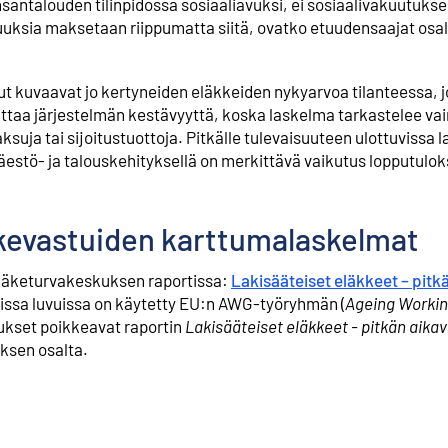
antalouden tilinpidossa sosiaaliavuksi, ei sosiaalivakuutukseks
tuuksia maksetaan riippumatta siitä, ovatko etuudensaajat osal
t kuvaavat jo kertyneiden eläkkeiden nykyarvoa tilanteessa, j
ittaa järjestelmän kestävyyttä, koska laskelma tarkastelee vai
ksuja tai sijoitustuottoja. Pitkälle tulevaisuuteen ulottuvissa
äestö- ja talouskehityksellä on merkittävä vaikutus lopputuloks
äkevastuiden karttumalaskelmat
Eläketurvakeskuksen raportissa:
Lakisääteiset eläkkeet – pitkä
issa luvuissa on käytetty EU:n AWG-työryhmän (
Ageing Workin
ukset poikkeavat raportin
Lakisääteiset eläkkeet - pitkän aikav
yksen osalta.