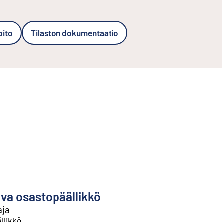
pito
Tilaston dokumentaatio
va osastopäällikkö
aja
llikkö