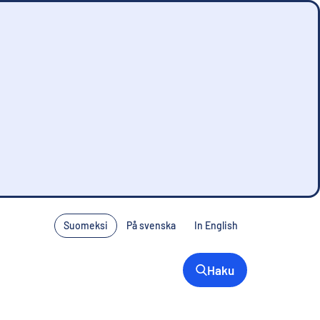
Suomeksi
På svenska
In English
Haku