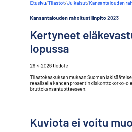
Etusivu
/
Tilastot
/
Julkaisut
/
Kansantalouden raho
s
ä
l
Kansantalouden rahoitustilinpito
2023
t
ö
Kertyneet eläkevast
ö
n
lopussa
29.4.2026
tiedote
Tilastokeskuksen mukaan Suomen lakisääteisen 
reaalisella kahden prosentin diskonttokorko-ole
bruttokansantuotteeseen.
Kuviota ei voitu mu