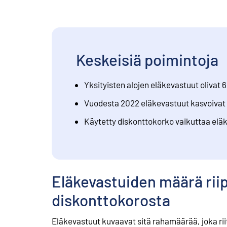
Keskeisiä poimintoja
Yksityisten alojen eläkevastuut olivat 
Vuodesta 2022 eläkevastuut kasvoivat 6
Käytetty diskonttokorko vaikuttaa elä
Eläkevastuiden määrä rii
diskonttokorosta
Eläkevastuut kuvaavat sitä rahamäärää, joka ri