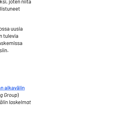
i, joten niitä
listuneet
ossa uusia
n tulevia
 laskemissa
iin.
n aikavälin
g Group
)
älin laskelmat