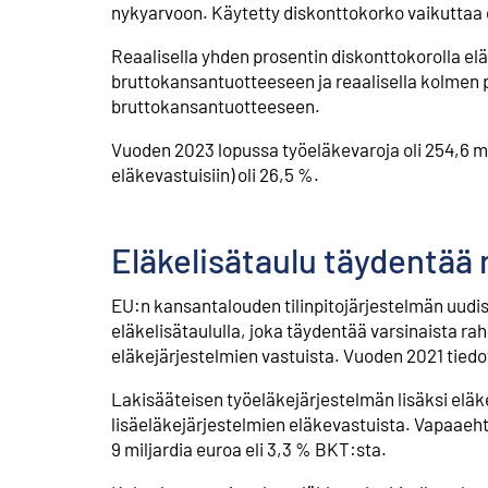
nykyarvoon. Käytetty diskonttokorko vaikuttaa 
Reaalisella yhden prosentin diskonttokorolla elä
bruttokansantuotteeseen ja reaalisella kolmen p
bruttokansantuotteeseen.
Vuoden 2023 lopussa työeläkevaroja oli 254,6 mi
eläkevastuisiin) oli 26,5 %.
Eläkelisätaulu täydentää 
EU:n kansantalouden tilinpitojärjestelmän uudis
eläkelisätaululla, joka täydentää varsinaista ra
eläkejärjestelmien vastuista. Vuoden 2021 tiedo
Lakisääteisen työeläkejärjestelmän lisäksi eläk
lisäeläkejärjestelmien eläkevastuista. Vapaaeh
9 miljardia euroa eli 3,3 % BKT:sta.