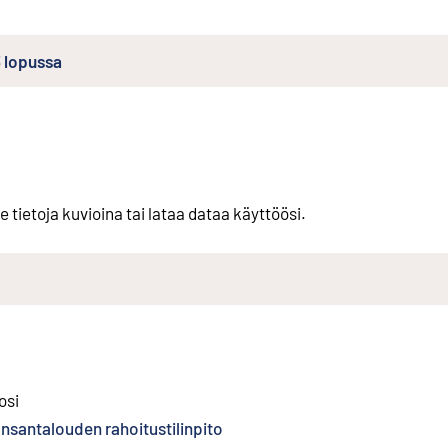
 lopussa
e tietoja kuvioina tai lataa dataa käyttöösi.
n linkki
)
osi
nsantalouden rahoitustilinpito