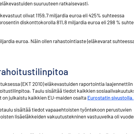
eläkevastuiden suuruuteen ratkaisevasti.
kevastuut olivat 1159,7 miljardia euroa eli 425% suhteessa
rosentin diskonttokorolla 811,8 miljardia euroa eli 298 % suht
ljardia euroa. Näin ollen rahastointiaste (eläkevarat suhteess
rahoitustilinpitoa
tuksessa (EKT 2010) eläkevastuiden raportointia laajennettiin 
hoitustilinpitoa. Taulu sisältää tiedot kaikkien sosiaalivakuutu
t on julkaistu kaikkien EU-maiden osalta
Eurostatin sivustolla.
etaulu sisältää tiedot vapaaehtoisten työntekoon perustuvien
toisten lisäeläkkeiden vakuutustekninen vastuuvelka oli vuod