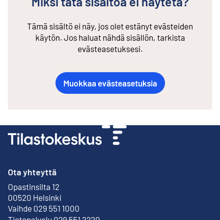
Miksi tätä sisältöä ei näytetä?
Tämä sisältö ei näy, jos olet estänyt evästeiden
käytön. Jos haluat nähdä sisällön, tarkista
evästeasetuksesi.
Muokkaa evästeasetuksia
Ota yhteyttä
Opastinsilta 12
Ulkoinen linkki
00520 Helsinki
Vaihde 029 551 1000
Tietopalvelu 029 551 2220