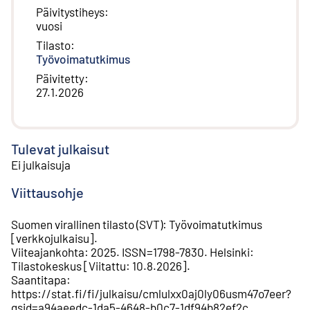
Päivitystiheys
:
vuosi
Tilasto
:
Työvoimatutkimus
Päivitetty
:
27.1.2026
Tulevat julkaisut
Ei julkaisuja
Viittausohje
Suomen virallinen tilasto (SVT)
:
Työvoimatutkimus
[
verkkojulkaisu
].
Viiteajankohta
:
2025
.
ISSN=
1798-7830
.
Helsinki
:
Tilastokeskus
[
Viitattu
:
10.8.2026
].
Saantitapa
:
https://stat.fi/fi/julkaisu/cmlulxx0aj0ly06usm47o7eer?
gsid=a94aeedc-1da5-4648-b0c7-1df94b82ef2c