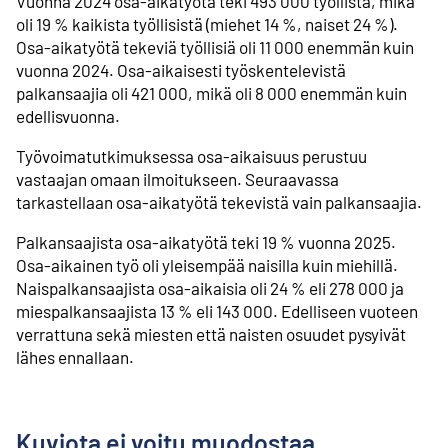
Vuonna 2024 osa-aikatyötä teki 493 000 työllistä, mikä
oli 19 % kaikista työllisistä (miehet 14 %, naiset 24 %).
Osa-aikatyötä tekeviä työllisiä oli 11 000 enemmän kuin
vuonna 2024. Osa-aikaisesti työskentelevistä
palkansaajia oli 421 000, mikä oli 8 000 enemmän kuin
edellisvuonna.
Työvoimatutkimuksessa osa-aikaisuus perustuu
vastaajan omaan ilmoitukseen. Seuraavassa
tarkastellaan osa-aikatyötä tekevistä vain palkansaajia.
Palkansaajista osa-aikatyötä teki 19 % vuonna 2025.
Osa-aikainen työ oli yleisempää naisilla kuin miehillä.
Naispalkansaajista osa-aikaisia oli 24 % eli 278 000 ja
miespalkansaajista 13 % eli 143 000. Edelliseen vuoteen
verrattuna sekä miesten että naisten osuudet pysyivät
lähes ennallaan.
Kuviota ei voitu muodostaa