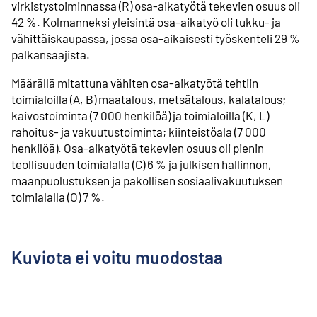
virkistystoiminnassa (R) osa-aikatyötä tekevien osuus oli
42 %. Kolmanneksi yleisintä osa-aikatyö oli tukku- ja
vähittäiskaupassa, jossa osa-aikaisesti työskenteli 29 %
palkansaajista.
Määrällä mitattuna vähiten osa-aikatyötä tehtiin
toimialoilla (A, B) maatalous, metsätalous, kalatalous;
kaivostoiminta (7 000 henkilöä) ja toimialoilla (K, L)
rahoitus- ja vakuutustoiminta; kiinteistöala (7 000
henkilöä). Osa-aikatyötä tekevien osuus oli pienin
teollisuuden toimialalla (C) 6 % ja julkisen hallinnon,
maanpuolustuksen ja pakollisen sosiaalivakuutuksen
toimialalla (O) 7 %.
Kuviota ei voitu muodostaa