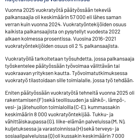
Vuonna 2025 vuokratyötä päätyössään tekeviä
palkansaajia oli keskimäärin 57 000 eli lähes saman
verran kuin vuonna 2024. Vuokratyöntekijöiden osuus
kaikista palkansaajista on pysytellyt vuodesta 2022
alkaen kolmessa prosentissa. Vuosina 2016–2021
vuokratyöntekijöiden osuus oli 2 % palkansaajista.
Vuokratyöllä tarkoitetaan työsuhdetta, jossa palkansaaja
työskentelee päätyössään työvoimaa välittävän tai
vuokraavan yrityksen kautta. Työvoimatutkimuksessa
vuokratyö tilastoidaan sille toimialalle, jossa työ tehdään.
Eniten päätyössään vuokratyötä tehneitä vuonna 2025 oli
rakentamisen (F) sekä teollisuuden ja sähkö-, lämpö-,
vesi- ja jätehuollon toimialoilla (C-E), kummassakin
keskimäärin 8 000 vuokratyöntekijää. Tukku- ja
vähittäiskaupassa (G), liike-elämän palveluissa (M, N),
kuljetuksessa ja varastoinnissa (H) sekä terveys- ja
sosiaalipalveluissa (Q) oli kussakin keskimäärin 7 000