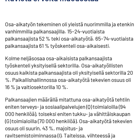
Osa-aikatyön tekeminen oli yleistä nuorimmilla ja etenkin
vanhimmilla palkansaajilla. 15–24-vuotiaista
palkansaajista 52 % teki osa-aikatyötä. 65–74-vuotiaista
palkansaajista 61 % työskenteli osa-aikaisesti.
Kolme neljäsosaa osa-aikaisista palkansaajista
työskenteli yksityisellä sektorilla. Osa-aikatyöllisten
osuus kaikista palkansaajista oli yksityisellä sektorilla 20
%. Paikallishallinnossa osa-aikatyötä tekevien osuus oli
16 % ja valtiosektorilla 10 %.
Palkansaajien määrällä mitattuna osa-aikatyötä tehtiin
eniten terveys- ja sosiaalipalvelujen (Q) toimialoilla (94
000 henkilöä), toiseksi eniten tukku- ja vähittäiskaupan
(G) toimialoilla (70 000 henkilöä). Osa-aikatyötä tekevien
osuus oli suurin, 43 %, majoitus- ja
ravitsemistoiminnassa (I). Taiteissa, viihteessä ja