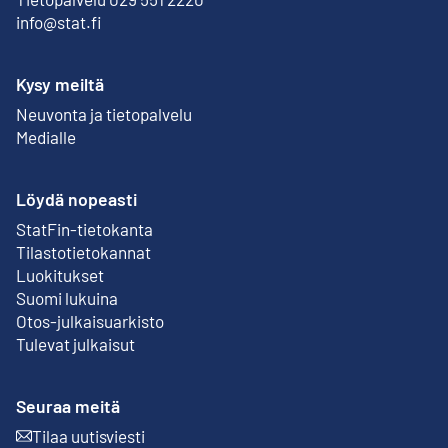
info@stat.fi
Kysy meiltä
Neuvonta ja tietopalvelu
Medialle
Löydä nopeasti
StatFin-tietokanta
Ulkoinen linkki
Tilastotietokannat
Luokitukset
Suomi lukuina
Otos-julkaisuarkisto
Ulkoinen linkki
Tulevat julkaisut
Seuraa meitä
Tilaa uutisviesti
Ulkoinen linkki