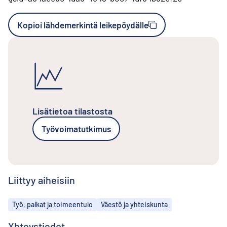
Kopioi lähdemerkintä leikepöydälle
Lisätietoa tilastosta
Työvoimatutkimus
Liittyy aiheisiin
Aiheet
Työ, palkat ja toimeentulo
Väestö ja yhteiskunta
Yhteystiedot