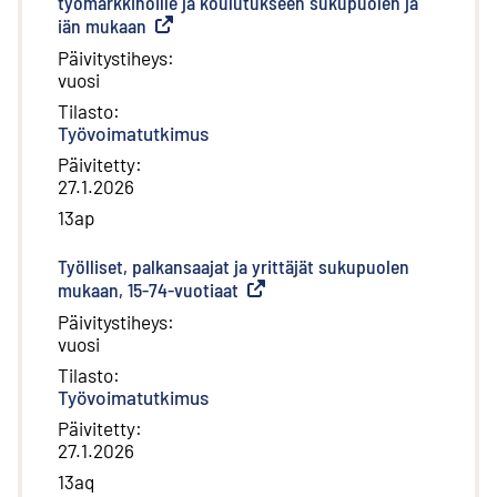
työmarkkinoille ja koulutukseen sukupuolen ja
iän mukaan
(
Ulkoinen linkki
)
Päivitystiheys
:
vuosi
Tilasto
:
Työvoimatutkimus
Päivitetty
:
27.1.2026
13ap
Työlliset, palkansaajat ja yrittäjät sukupuolen
mukaan, 15-74-vuotiaat
(
Ulkoinen linkki
)
Päivitystiheys
:
vuosi
Tilasto
:
Työvoimatutkimus
Päivitetty
:
27.1.2026
13aq