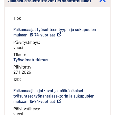
Julkaisua taustoittavat tietokantataulukot
11pk
Palkansaajat työsuhteen tyypin ja sukupuolen
mukaan, 15-74-vuotiaat
(
Ulkoinen linkki
)
Päivitystiheys
:
vuosi
Tilasto
:
Työvoimatutkimus
Päivitetty
:
27.1.2026
12bt
Palkansaajien jatkuvat ja määräaikaiset
työsuhteet työnantajasektorin ja sukupuolen
mukaan, 15-74-vuotiaat
(
Ulkoinen linkki
)
Päivitystiheys
:
vuosi