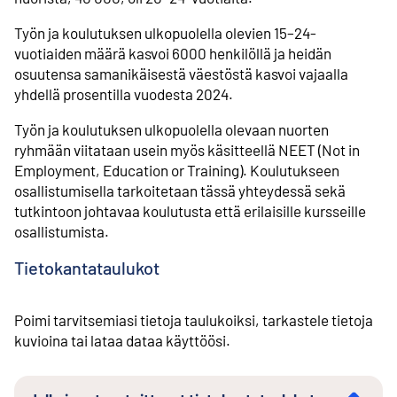
Työn ja koulutuksen ulkopuolella olevien 15–24-
vuotiaiden määrä kasvoi 6000 henkilöllä ja heidän
osuutensa samanikäisestä väestöstä kasvoi vajaalla
yhdellä prosentilla vuodesta 2024.
Työn ja koulutuksen ulkopuolella olevaan nuorten
ryhmään viitataan usein myös käsitteellä NEET (Not in
Employment, Education or Training). Koulutukseen
osallistumisella tarkoitetaan tässä yhteydessä sekä
tutkintoon johtavaa koulutusta että erilaisille kursseille
osallistumista.
Tietokantataulukot
Poimi tarvitsemiasi tietoja taulukoiksi, tarkastele tietoja
kuvioina tai lataa dataa käyttöösi.