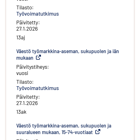
Tilasto
:
Työvoimatutkimus
Päivitetty
:
27.1.2026
13aj
Väestö työmarkkina-aseman, sukupuolen ja iän
mukaan
(
Ulkoinen linkki
)
Päivitystiheys
:
vuosi
Tilasto
:
Työvoimatutkimus
Päivitetty
:
27.1.2026
13ak
Väestö työmarkkina-aseman, sukupuolen ja
suuralueen mukaan, 15-74-vuotiaat
(
Ulkoinen linkki
)