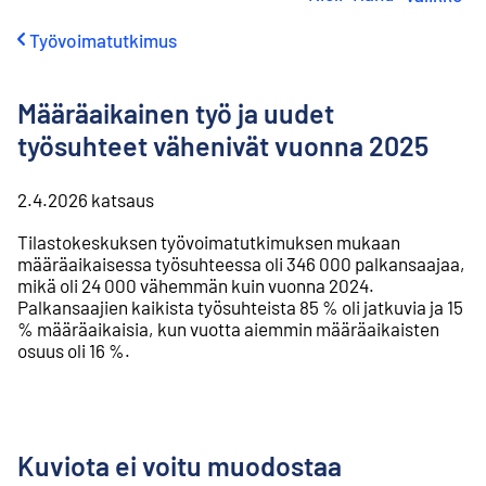
i
r
Työvoimatutkimus
r
y
s
Määräaikainen työ ja uudet
i
s
työsuhteet vähenivät vuonna 2025
ä
l
t
2.4.2026
katsaus
ö
Tilastokeskuksen työvoimatutkimuksen mukaan
ö
määräaikaisessa työsuhteessa oli 346 000 palkansaajaa,
n
mikä oli 24 000 vähemmän kuin vuonna 2024.
Palkansaajien kaikista työsuhteista 85 % oli jatkuvia ja 15
% määräaikaisia, kun vuotta aiemmin määräaikaisten
osuus oli 16 %.
Kuviota ei voitu muodostaa