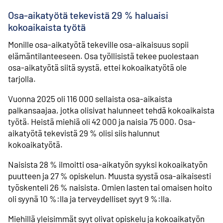
Osa-aikatyötä tekevistä 29 % haluaisi
kokoaikaista työtä
Monille osa-aikatyötä tekeville osa-aikaisuus sopii
elämäntilanteeseen. Osa työllisistä tekee puolestaan
osa-aikatyötä siitä syystä, ettei kokoaikatyötä ole
tarjolla.
Vuonna 2025 oli 116 000 sellaista osa-aikaista
palkansaajaa, jotka olisivat halunneet tehdä kokoaikaista
työtä. Heistä miehiä oli 42 000 ja naisia 75 000. Osa-
aikatyötä tekevistä 29 % olisi siis halunnut
kokoaikatyötä.
Naisista 28 % ilmoitti osa-aikatyön syyksi kokoaikatyön
puutteen ja 27 % opiskelun. Muusta syystä osa-aikaisesti
työskenteli 26 % naisista. Omien lasten tai omaisen hoito
oli syynä 10 %:lla ja terveydelliset syyt 9 %:lla.
Miehillä yleisimmät syyt olivat opiskelu ja kokoaikatyön