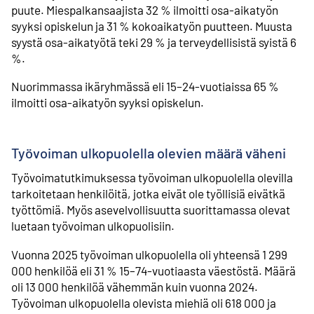
puute. Miespalkansaajista 32 % ilmoitti osa-aikatyön
syyksi opiskelun ja 31 % kokoaikatyön puutteen. Muusta
syystä osa-aikatyötä teki 29 % ja terveydellisistä syistä 6
%.
Nuorimmassa ikäryhmässä eli 15–24-vuotiaissa 65 %
ilmoitti osa-aikatyön syyksi opiskelun.
Työvoiman ulkopuolella olevien määrä väheni
Työvoimatutkimuksessa työvoiman ulkopuolella olevilla
tarkoitetaan henkilöitä, jotka eivät ole työllisiä eivätkä
työttömiä. Myös asevelvollisuutta suorittamassa olevat
luetaan työvoiman ulkopuolisiin.
Vuonna 2025 työvoiman ulkopuolella oli yhteensä 1 299
000 henkilöä eli 31 % 15–74-vuotiaasta väestöstä. Määrä
oli 13 000 henkilöä vähemmän kuin vuonna 2024.
Työvoiman ulkopuolella olevista miehiä oli 618 000 ja