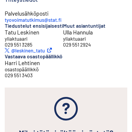
Palvelusähköposti
tyovoimatutkimus@stat.fi
Tiedustelut ensisijaisesti
Muut asiantuntijat
Tatu Leskinen
Ulla Hannula
yliaktuaari
yliaktuaari
029 551 3285
029 551 2924
Ulkoinen linkki
@leskinen_tatu
Twitter
Vastaava osastopäällikkö
Harri Lehtinen
osastopäällikkö
029 551 3403