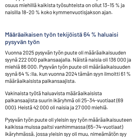
osuus miehillä kaikista työsuhteista on ollut 13–15 % ja
naisilla 18–20 % koko kymmenvuotisjakson ajan.
Määräaikaisen työn tekijöistä 64 % haluaisi
pysyvän työn
Vuonna 2025 pysyvän työn puute oli määräaikaisuuden
syynä 222 000 palkansaajalla. Näistä naisia oli 136 000 ja
miehiä 86 000. Pysyvän työn puute oli määräaikaisuuden
syynä 64 %:lla, kun vuonna 2024 tämän syyn ilmoitti 61 %
määräaikaisista palkansaajista.
Vakinaista työtä haluavista määräaikaisista
palkansaajista suurin ikäryhmä oli 25–34‑vuotiaat (69
000). Heistä 42 000 oli naisia ja 27 000 miehiä.
Pysyvän työn puute oli yleisin syy työn määräaikaisuuteen
kaikissa muissa paitsi vanhimmassa (65–74-vuotiaat)
ikäryhmässä, jossa yleisin syy oli muu, nimeämätön syy