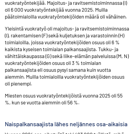
vuokratyöntekijää. Majoitus- ja ravitsemistoiminnassa (I)
oli 6 000 vuokratyöntekijää vuonna 2025. Muilla
päätoimialoilla vuokratyöntekijöiden määrä oli vähäinen.
Yleisintä vuokratyö oli majoitus- ja ravitsemistoiminnassa
(I), rakentamisen (F) sekä kuljetuksen ja varastoinnin (H)
toimialoilla, joissa vuokratyöntekijöiden osuus oli 6 %
kaikista kyseisen toimialan palkansaajista. Tukku- ja
vähittäiskaupassa (G) sekä liike-elämän palveluissa (M, N)
vuokratyöntekijöiden osuus oli 3 % toimialan
palkansaajista eli osuus pysyi samana kuin vuotta
aiemmin. Muilla toimialoilla vuokratyöntekijöiden osuus
oli pienempi.
Miesten osuus vuokratyöntekijöistä vuonna 2025 oli 55
%, kun se vuotta aiemmin oli 56 %.
Naispalkansaajista lähes neljännes osa-aikaisia