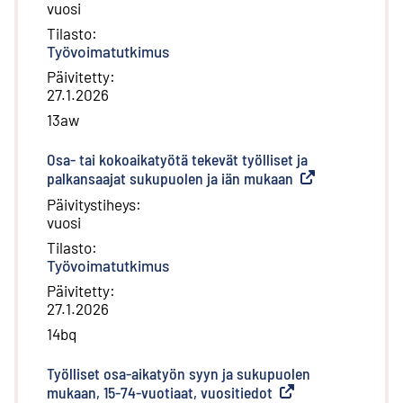
vuosi
Tilasto
:
Työvoimatutkimus
Päivitetty
:
27.1.2026
13aw
Osa- tai kokoaikatyötä tekevät työlliset ja
palkansaajat sukupuolen ja iän mukaan
(
Ulkoinen linkki
)
Päivitystiheys
:
vuosi
Tilasto
:
Työvoimatutkimus
Päivitetty
:
27.1.2026
14bq
Työlliset osa-aikatyön syyn ja sukupuolen
mukaan, 15-74-vuotiaat, vuositiedot
(
Ulkoinen linkki
)