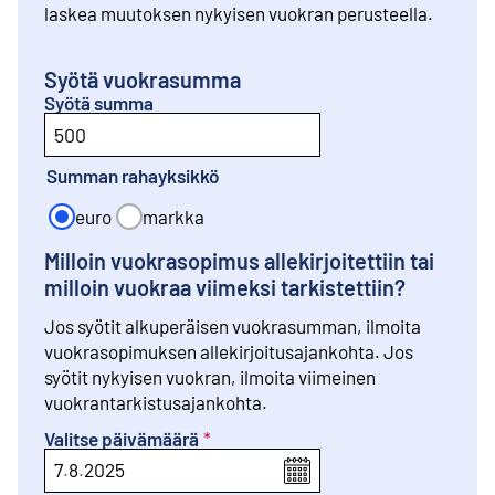
laskea muutoksen nykyisen vuokran perusteella.
Syötä vuokrasumma
Syötä summa
Summan rahayksikkö
euro
markka
Milloin vuokrasopimus allekirjoitettiin tai
milloin vuokraa viimeksi tarkistettiin
?
Jos syötit alkuperäisen vuokrasumman, ilmoita
vuokrasopimuksen allekirjoitusajankohta. Jos
syötit nykyisen vuokran, ilmoita viimeinen
vuokrantarkistusajankohta.
Valitse päivämäärä
*
7
.
8
.
2025