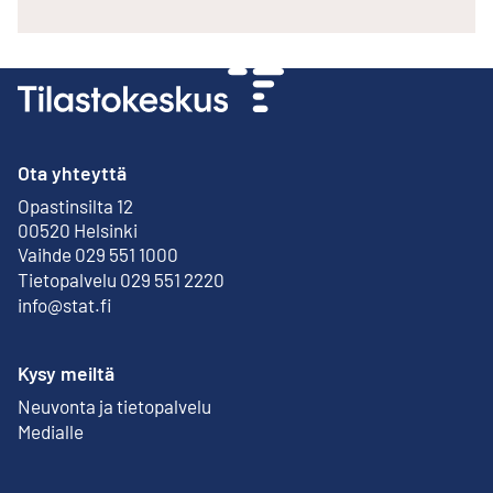
Ota yhteyttä
Opastinsilta 12
Ulkoinen linkki
00520 Helsinki
Vaihde 029 551 1000
Tietopalvelu 029 551 2220
info@stat.fi
Kysy meiltä
Neuvonta ja tietopalvelu
Medialle