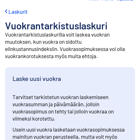
i
r
Laskurit
r
y
Vuokrantarkistuslaskuri
s
i
Vuokrantarkistuslaskurilla voit laskea vuokran
s
muutoksen, kun vuokra on sidottu
ä
elinkustannusindeksiin. Vuokrasopimuksessa voi olla
l
vuokrankorotuksesta myös muita ehtoja.
t
ö
ö
n
Laske uusi vuokra
Tarvitset tarkistetun vuokran laskemiseen
vuokrasumman ja päivämäärän, jolloin
vuokrasopimus on tehty tai jolloin vuokraa on
viimeksi korotettu.
Usein uusi vuokra lasketaan vuokrasopimuksessa
mainitun vuokran perusteella, mutta voit myös