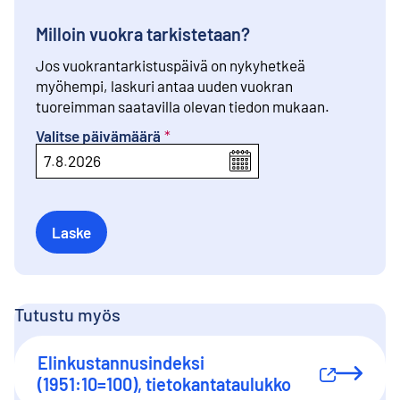
Milloin vuokra tarkistetaan
?
Jos vuokrantarkistuspäivä on nykyhetkeä
myöhempi, laskuri antaa uuden vuokran
tuoreimman saatavilla olevan tiedon mukaan.
Valitse päivämäärä
*
7
.
8
.
2026
Laske
Tutustu myös
Elinkustannusindeksi
Ulkoinen linkki
(1951:10=100), tietokantataulukko