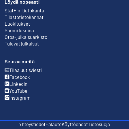
Löydä nopeasti
StatFin-tietokanta
Ulkoinen linkki
Tilastotietokannat
Luokitukset
Suomi lukuina
Otos-julkaisuarkisto
Ulkoinen linkki
Tulevat julkaisut
Seuraa meitä
Tilaa uutisviesti
Ulkoinen linkki
Facebook
Ulkoinen linkki
LinkedIn
Ulkoinen linkki
YouTube
Ulkoinen linkki
Instagram
Ulkoinen linkki
Yhteystiedot
Palaute
Käyttöehdot
Tietosuoja
Ulkoinen linkki
Ulkoinen linkki