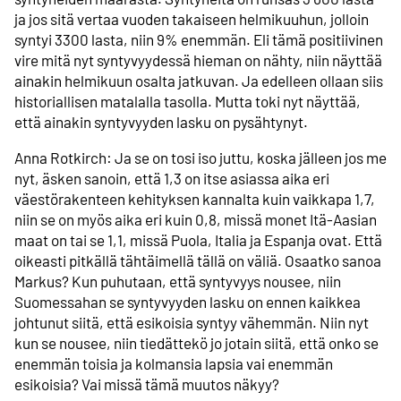
ja jos sitä vertaa vuoden takaiseen helmikuuhun, jolloin
syntyi 3300 lasta, niin 9% enemmän. Eli tämä positiivinen
vire mitä nyt syntyvyydessä hieman on nähty, niin näyttää
ainakin helmikuun osalta jatkuvan. Ja edelleen ollaan siis
historiallisen matalalla tasolla. Mutta toki nyt näyttää,
että ainakin syntyvyyden lasku on pysähtynyt.
Anna Rotkirch: Ja se on tosi iso juttu, koska jälleen jos me
nyt, äsken sanoin, että 1,3 on itse asiassa aika eri
väestörakenteen kehityksen kannalta kuin vaikkapa 1,7,
niin se on myös aika eri kuin 0,8, missä monet Itä-Aasian
maat on tai se 1,1, missä Puola, Italia ja Espanja ovat. Että
oikeasti pitkällä tähtäimellä tällä on väliä. Osaatko sanoa
Markus? Kun puhutaan, että syntyvyys nousee, niin
Suomessahan se syntyvyyden lasku on ennen kaikkea
johtunut siitä, että esikoisia syntyy vähemmän. Niin nyt
kun se nousee, niin tiedättekö jo jotain siitä, että onko se
enemmän toisia ja kolmansia lapsia vai enemmän
esikoisia? Vai missä tämä muutos näkyy?