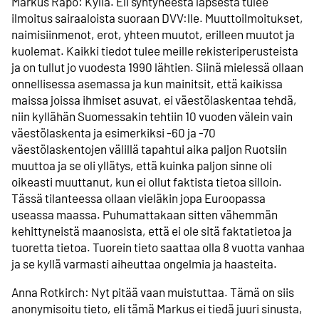
Markus Rapo: Kyllä. Eli syntyneestä lapsesta tulee
ilmoitus sairaaloista suoraan DVV:lle. Muuttoilmoitukset,
naimisiinmenot, erot, yhteen muutot, erilleen muutot ja
kuolemat. Kaikki tiedot tulee meille rekisteriperusteista
ja on tullut jo vuodesta 1990 lähtien. Siinä mielessä ollaan
onnellisessa asemassa ja kun mainitsit, että kaikissa
maissa joissa ihmiset asuvat, ei väestölaskentaa tehdä,
niin kyllähän Suomessakin tehtiin 10 vuoden välein vain
väestölaskenta ja esimerkiksi -60 ja -70
väestölaskentojen välillä tapahtui aika paljon Ruotsiin
muuttoa ja se oli yllätys, että kuinka paljon sinne oli
oikeasti muuttanut, kun ei ollut faktista tietoa silloin.
Tässä tilanteessa ollaan vieläkin jopa Euroopassa
useassa maassa. Puhumattakaan sitten vähemmän
kehittyneistä maanosista, että ei ole sitä faktatietoa ja
tuoretta tietoa. Tuorein tieto saattaa olla 8 vuotta vanhaa
ja se kyllä varmasti aiheuttaa ongelmia ja haasteita.
Anna Rotkirch: Nyt pitää vaan muistuttaa. Tämä on siis
anonymisoitu tieto, eli tämä Markus ei tiedä juuri sinusta,