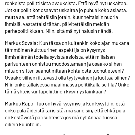
rohkeista poliittisista avauksista. Että hyvä nyt uskaltaa.
Jotkut poliitikot osaavat uskaltaa jo puhua koko asiasta,
mutta se, että tehtäisiin jotain, kuunneltaisiin nuoria
ihmisiä, vastattaisi tähän, päivitettäisiin meidän
perhepolitiikkaan. Niin, sitä mä nyt halusin nähdä.
Markus Sovala: Kun tässä on kuitenkin koko ajan mukana
tämmöinen kulttuurinen aspekti ja on kysymys
ihmiselämän todella syvistä asioista, että millaisen
parisuhteen onnistuu muodostamaan ja osaako siihen
mitä on sitten saanut mitään kohtalosta tuonut eteeni?
Osaako siihen riittävästi olla tyytyväinen ja luottaa siihen?
Niin onko tällaisessa maailmassa politiikalla se tila? Onko
tämä yhteiskuntapoliittinen kysymys lainkaan?
Markus Rapo: Tuo on hyvä kysymys ja kun kysyttiin, että
onko pula äideistä tai isistä, mä sanoisin, että ehkä pula
on kestävistä parisuhteista jos mä nyt Annaa tuossa
oikein kuuntelin.