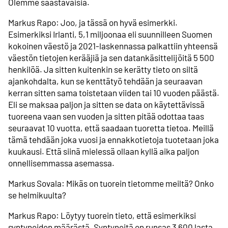
Olemme säästäväisiä.
Markus Rapo: Joo, ja tässä on hyvä esimerkki.
Esimerkiksi Irlanti, 5,1 miljoonaa eli suunnilleen Suomen
kokoinen väestö ja 2021-laskennassa palkattiin yhteensä
väestön tietojen kerääjiä ja sen datankäsittelijöitä 5 500
henkilöä. Ja sitten kuitenkin se kerätty tieto on siltä
ajankohdalta, kun se kenttätyö tehdään ja seuraavan
kerran sitten sama toistetaan viiden tai 10 vuoden päästä.
Eli se maksaa paljon ja sitten se data on käytettävissä
tuoreena vaan sen vuoden ja sitten pitää odottaa taas
seuraavat 10 vuotta, että saadaan tuoretta tietoa. Meillä
tämä tehdään joka vuosi ja ennakkotietoja tuotetaan joka
kuukausi. Että siinä mielessä ollaan kyllä aika paljon
onnellisemmassa asemassa.
Markus Sovala: Mikäs on tuorein tietomme meiltä? Onko
se helmikuulta?
Markus Rapo: Löytyy tuorein tieto, että esimerkiksi
syntyneiden määrästä. Syntyneitä on runsas 3 600 lasta