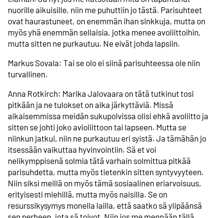
nuorille aikuisille, niin me puhuttiin jo tästä. Parisuhteet
ovat haurastuneet, on enemmän ihan sinkkuja, mutta on
myös yhä enemmän sellaisia, jotka menee avoliittoihin,
mutta sitten ne purkautuu. Ne eivät johda lapsiin.
Markus Sovala: Tai se olo ei siinä parisuhteessa ole niin
turvallinen.
Anna Rotkirch: Marika Jalovaara on tätä tutkinut tosi
pitkään ja ne tulokset on aika järkyttäviä. Missä
aikaisemmissa meidän sukupolvissa olisi ehkä avoliitto ja
sitten se johti joko avioliittoon tai lapseen. Mutta se
niinkun jatkui, niin ne purkautuu eri syistä. Ja tämähän jo
itsessään vaikuttaa hyvinvointiin. Sä et voi
nelikymppisenä solmia tätä varhain solmittua pitkää
parisuhdetta, mutta myös tietenkin sitten syntyvyyteen.
Niin siksi meillä on myös tämä sosiaalinen eriarvoisuus,
erityisesti miehillä, mutta myös naisilla. Se on
resurssikysymys monella lailla, että saatko sä ylipäänsä
sen perheen, jota sä toivot, Niin jos me mennään tällä