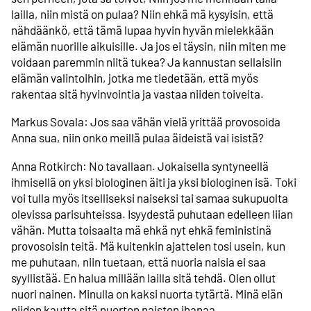
lailla, niin mistä on pulaa? Niin ehkä mä kysyisin, että
nähdäänkö, että tämä lupaa hyvin hyvän mielekkään
elämän nuorille aikuisille. Ja jos ei täysin, niin miten me
voidaan paremmin niitä tukea? Ja kannustan sellaisiin
elämän valintoihin, jotka me tiedetään, että myös
rakentaa sitä hyvinvointia ja vastaa niiden toiveita.
Markus Sovala: Jos saa vähän vielä yrittää provosoida
Anna sua, niin onko meillä pulaa äideistä vai isistä?
Anna Rotkirch: No tavallaan. Jokaisella syntyneellä
ihmisellä on yksi biologinen äiti ja yksi biologinen isä. Toki
voi tulla myös itselliseksi naiseksi tai samaa sukupuolta
olevissa parisuhteissa. Isyydestä puhutaan edelleen liian
vähän. Mutta toisaalta mä ehkä nyt ehkä feministinä
provosoisin teitä. Mä kuitenkin ajattelen tosi usein, kun
me puhutaan, niin tuetaan, että nuoria naisia ei saa
syyllistää. En halua millään lailla sitä tehdä. Olen ollut
nuori nainen. Minulla on kaksi nuorta tytärtä. Minä elän
niiden kautta sitä nuorten naisten ihanaa