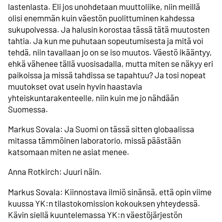
lastenlasta. Eli jos unohdetaan muuttoliike, niin meillä
olisi enemmän kuin väestön puolittuminen kahdessa
sukupolvessa. Ja halusin korostaa tässä tätä muutosten
tahtia. Ja kun me puhutaan sopeutumisesta ja mitä voi
tehdä, niin tavallaan jo on se iso muutos. Väestö ikääntyy,
ehkä vähenee tällä vuosisadalla, mutta miten se näkyy eri
paikoissa ja missä tahdissa se tapahtuu? Ja tosi nopeat
muutokset ovat usein hyvin haastavia
yhteiskuntarakenteelle, niin kuin me jo nähdään
Suomessa.
Markus Sovala: Ja Suomi on tässä sitten globaalissa
mitassa tämmöinen laboratorio, missä päästään
katsomaan miten ne asiat menee.
Anna Rotkirch: Juuri näin.
Markus Sovala: Kiinnostava ilmiö sinänsä, että opin viime
kuussa YK:n tilastokomission kokouksen yhteydessä.
Kävin siellä kuuntelemassa YK:n väestöjärjestön