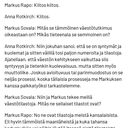
Markus Rapo: Kiitos kiitos.
Anna Rotkirch: Kiitos.
Markus Sovala: Mitäs se tämmöinen väestötutkimus
oikeastaan on? Mikäs tieteenala se semmoinen on?
Anna Rotkirch: Niin jokuhan sanoi, että se on syntymät ja
kuolemat ja sitten välillä tosi paljon numeroita ja tilastoja.
Ajatellaan, että väestön kehitykseen vaikuttaa siis
syntyvyys ja tietenkin kuolevaisuus, mutta sitten myös
muuttoliike. Joskus avioituvuus tai parinmuodostus on se
neljäs prosessi, koska tällaisia prosesseja me Markuksen
kanssa palkkatyöksi tarkastelemme.
Markus Sovala: Niin ja Markus tekee meillä
väestötilastoja. Mitäs ne sellaiset tilastot ovat?
Markus Rapo: No ne ovat tilastoja meistä kansalaisista.
Eli hyvin tämmöistä maanläheistä ja kuka tahansa
kadunkulkija voi näihin löytää itsensä sieltä tilastoista.