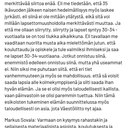
merkittävää siirtoa enää. Eli me tiedetään, että 35
ikävuoden jälkeen naisen hedelmällisyys myös laskee
jyrkästi, eli siinä ei ole mitään yllätystä, eikä sitä voi
millään lapsettomuushoidolla merkittävästi muuttaa. Ja
että me ollaan siirrytty, siirrytty ja lapset syntyy 30-34 -
vuotiaalla se on tosi tiukka aikaikkuna. Eli tavallaan me
vaaditaan nuorilta musta aika mielettömän jutun, että
kouluttaudu ja opiskele ja tule valmiiksi ihmiseksi ja saa
ne lapset 30-34-vuotiaana. Jotkut onnistuu siinä,
enemmistö edelleen onnistuu siinä, mutta yhä useammat
ei. Niin siksi me puhutaan siitä, että eri tiet
vanhemmuuteen ja myös se mahdollisuus, että sä voisit
saada lapsia alle kolmekymppisenä ja silti saada ihan
hyvän elämän. Ja se ei olisi myös taloudellisesti kallista,
vaan päinvastoin se olisi paremmin tuettua. Niin tämä
esikoisten tukeminen elämän suunnittelussa myös
taloudellisesti on asia, jota Väestöliitto nyt ajaa.
Markus Sovala: Varmaan on kysymys rahastakin ja
sellaisesta materiaalisista asioista, koulutuksesta ja