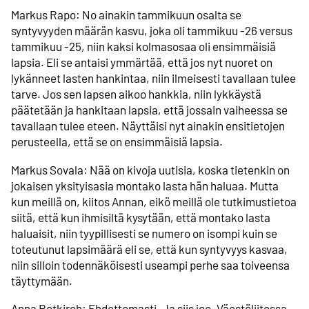
Markus Rapo: No ainakin tammikuun osalta se
syntyvyyden määrän kasvu, joka oli tammikuu -26 versus
tammikuu -25, niin kaksi kolmasosaa oli ensimmäisiä
lapsia. Eli se antaisi ymmärtää, että jos nyt nuoret on
lykänneet lasten hankintaa, niin ilmeisesti tavallaan tulee
tarve. Jos sen lapsen aikoo hankkia, niin lykkäystä
päätetään ja hankitaan lapsia, että jossain vaiheessa se
tavallaan tulee eteen. Näyttäisi nyt ainakin ensitietojen
perusteella, että se on ensimmäisiä lapsia.
Markus Sovala: Nää on kivoja uutisia, koska tietenkin on
jokaisen yksityisasia montako lasta hän haluaa. Mutta
kun meillä on, kiitos Annan, eikö meillä ole tutkimustietoa
siitä, että kun ihmisiltä kysytään, että montako lasta
haluaisit, niin tyypillisesti se numero on isompi kuin se
toteutunut lapsimäärä eli se, että kun syntyvyys kasvaa,
niin silloin todennäköisesti useampi perhe saa toiveensa
täyttymään.
Anna Rotkirch: Ehdottomasti. Ja siis joo, Väestöliitossa