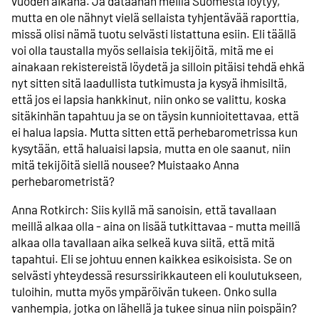
vuoden aikana. Ja dataahan meillä Suomesta löytyy,
mutta en ole nähnyt vielä sellaista tyhjentävää raporttia,
missä olisi nämä tuotu selvästi listattuna esiin. Eli täällä
voi olla taustalla myös sellaisia tekijöitä, mitä me ei
ainakaan rekistereistä löydetä ja silloin pitäisi tehdä ehkä
nyt sitten sitä laadullista tutkimusta ja kysyä ihmisiltä,
että jos ei lapsia hankkinut, niin onko se valittu, koska
sitäkinhän tapahtuu ja se on täysin kunnioitettavaa, että
ei halua lapsia. Mutta sitten että perhebarometrissa kun
kysytään, että haluaisi lapsia, mutta en ole saanut, niin
mitä tekijöitä siellä nousee? Muistaako Anna
perhebarometristä?
Anna Rotkirch: Siis kyllä mä sanoisin, että tavallaan
meillä alkaa olla - aina on lisää tutkittavaa - mutta meillä
alkaa olla tavallaan aika selkeä kuva siitä, että mitä
tapahtui. Eli se johtuu ennen kaikkea esikoisista. Se on
selvästi yhteydessä resurssirikkauteen eli koulutukseen,
tuloihin, mutta myös ympäröivän tukeen. Onko sulla
vanhempia, jotka on lähellä ja tukee sinua niin poispäin?