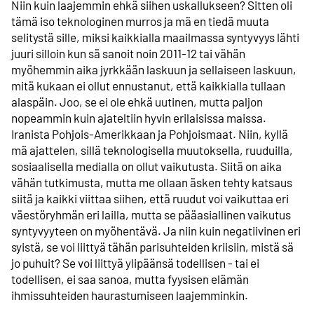
Niin kuin laajemmin ehkä siihen uskallukseen? Sitten oli
tämä iso teknologinen murros ja mä en tiedä muuta
selitystä sille, miksi kaikkialla maailmassa syntyvyys lähti
juuri silloin kun sä sanoit noin 2011-12 tai vähän
myöhemmin aika jyrkkään laskuun ja sellaiseen laskuun,
mitä kukaan ei ollut ennustanut, että kaikkialla tullaan
alaspäin. Joo, se ei ole ehkä uutinen, mutta paljon
nopeammin kuin ajateltiin hyvin erilaisissa maissa.
Iranista Pohjois-Amerikkaan ja Pohjoismaat. Niin, kyllä
mä ajattelen, sillä teknologisella muutoksella, ruuduilla,
sosiaalisella medialla on ollut vaikutusta. Siitä on aika
vähän tutkimusta, mutta me ollaan äsken tehty katsaus
siitä ja kaikki viittaa siihen, että ruudut voi vaikuttaa eri
väestöryhmän eri lailla, mutta se pääasiallinen vaikutus
syntyvyyteen on myöhentävä. Ja niin kuin negatiivinen eri
syistä, se voi liittyä tähän parisuhteiden kriisiin, mistä sä
jo puhuit? Se voi liittyä ylipäänsä todellisen - tai ei
todellisen, ei saa sanoa, mutta fyysisen elämän
ihmissuhteiden haurastumiseen laajemminkin.