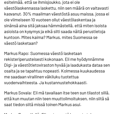
esitelmää, että se ihmisjoukko, jota ei ole
väestölaskennassa laskettu, niin sen määrä on valtavasti
kasvanut. 30% maailman väestöstä asuu maissa, jossa ei
ole viimeiseen 10 vuoteen ollut väestölaskentaa ja
sinänsä aina sitä jaksaa hämmästellä, että miten isoista
asioista on kysymys ja eikä silti saada näitä perustietoja
kuntoon. Mites kaima? Markus, mites Suomessa se
väestö lasketaan?
Markus Rapo: Suomessa väestö lasketaan
rekisteriperusteisesti kokonaan. Eli me hyödynnämme
Digi- ja väestötietoviraston hyvää ja laadukasta dataa sen
osalta ja se tapahtuu nopeasti. Kolmessa kuukaudessa
me saadaan virallinen väkiluku tuotettua
vuodenvaihteesta. Ja kustannustehokkaasti.
Markus Sovala: Eli mä tavallaan itse teen sun tilastot sillä,
että kun muutan niin teen muuttoilmoituksen, niin siitä sä
saat tiedon siitä missä toinen Markus asui.