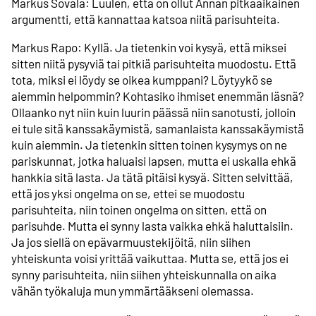
Markus Sovala: Luulen, että on ollut Annan pitkäaikainen
argumentti, että kannattaa katsoa niitä parisuhteita.
Markus Rapo: Kyllä. Ja tietenkin voi kysyä, että miksei
sitten niitä pysyviä tai pitkiä parisuhteita muodostu. Että
tota, miksi ei löydy se oikea kumppani? Löytyykö se
aiemmin helpommin? Kohtasiko ihmiset enemmän läsnä?
Ollaanko nyt niin kuin luurin päässä niin sanotusti, jolloin
ei tule sitä kanssakäymistä, samanlaista kanssakäymistä
kuin aiemmin. Ja tietenkin sitten toinen kysymys on ne
pariskunnat, jotka haluaisi lapsen, mutta ei uskalla ehkä
hankkia sitä lasta. Ja tätä pitäisi kysyä. Sitten selvittää,
että jos yksi ongelma on se, ettei se muodostu
parisuhteita, niin toinen ongelma on sitten, että on
parisuhde. Mutta ei synny lasta vaikka ehkä haluttaisiin.
Ja jos siellä on epävarmuustekijöitä, niin siihen
yhteiskunta voisi yrittää vaikuttaa. Mutta se, että jos ei
synny parisuhteita, niin siihen yhteiskunnalla on aika
vähän työkaluja mun ymmärtääkseni olemassa.