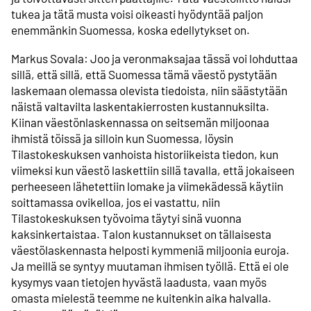
tukea ja tätä musta voisi oikeasti hyödyntää paljon
enemmänkin Suomessa, koska edellytykset on.
Markus Sovala: Joo ja veronmaksajaa tässä voi lohduttaa
sillä, että sillä, että Suomessa tämä väestö pystytään
laskemaan olemassa olevista tiedoista, niin säästytään
näistä valtavilta laskentakierrosten kustannuksilta.
Kiinan väestönlaskennassa on seitsemän miljoonaa
ihmistä töissä ja silloin kun Suomessa, löysin
Tilastokeskuksen vanhoista historiikeista tiedon, kun
viimeksi kun väestö laskettiin sillä tavalla, että jokaiseen
perheeseen lähetettiin lomake ja viimekädessä käytiin
soittamassa ovikelloa, jos ei vastattu, niin
Tilastokeskuksen työvoima täytyi sinä vuonna
kaksinkertaistaa. Talon kustannukset on tällaisesta
väestölaskennasta helposti kymmeniä miljoonia euroja.
Ja meillä se syntyy muutaman ihmisen työllä. Että ei ole
kysymys vaan tietojen hyvästä laadusta, vaan myös
omasta mielestä teemme ne kuitenkin aika halvalla.