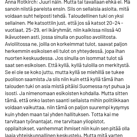
Anna Rotkirch: Juuri näin. Mutta tai tavallaan ehkä ei. Mä
sanoin niistä pareista ensin. Siis on sellaisia asioita, mitä
voidaan suht helposti tehdä. Taloudellinen tuki on yksi
sellainen. Me katsottiin just, että jos sä katsot 20–24 -
vuotiaat, 25–29, eri ikäryhmät, niin kaikissa niissä 40
ikävuoteen asti, jossa sinulla on puoliso avoliitosta.
Avioliitossa ne, joilla on korkeimmat tulot, saavat paljon
herkemmin esikoisen eli tulot on yhteydessä, jopa ihan
nuorten keskuudessa. Jos sinulla on isommat tulot sä
saat sen esikoisen. Että kyllä, kyllä tuloilla on merkitystä.
Se ei ole se koko juttu, mutta kyllä se miehillä se tukee
puolison saamista Ja siis niin kuin että kyllä tämä ihan
talouden tuki on asia mistä pitäisi Suomessa nyt puhua ja
isosti. Ja nimenomaan esikoisten kohdalla. Mutta sitten
tämä, että onko lasten saanti sellaista mihin politiikkaan
voidaan vaikuttaa, niin tämä on paljon suurempi kysymys
kuin yhden maan tai yhden hallituksen. Totta kai me
tarvitaan työnantajat, me tarvitaan yliopistot,
oppilaitokset, vanhemmat ihmiset niin kuin sen pitää olla
laaja yhteiskunnallinen keskustelu. Mutta mitä varten