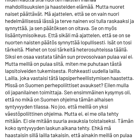
mahdollisuuksien ja haasteiden elämää. Mutta nuoret
naiset päättävät. Mä ajattelen, että se on vain nuori
hedelmällisessä iässä ja terve nainen voi tulla raskaaksi ja
synnyttää, ja sen päätöksen on oltava. Se on myös
lisääntymisoikeus. Että sikäli mä ajattelen, että se on se
nuorten naisten päätös synnyttää lopullisesti. Isät on tosi
tärkeitä. Miehet on tosi tärkeitä heterosuhteissa täällä.
Siksi en osaa vastata tähän sun provosoivaan pulaa vai ei.
Mutta meillä on pulaa siitä, miten me puhutaan tästä
lapsitoiveiden tukemisesta. Rohkeasti uudella lailla.
Lailla, joka vastaisi tätä lapsiperheellistymisen haastetta.
Missä on Suomen perhepoliittiset avaukset? Eilen mulla
oli japanilainen toimittaja. Sen ensimmäinen kysymys oli,
että no mikä on Suomen ohjelma tämän alhaisen
syntyvyyden tilassa. No joo, että meillä on yksi
väestöpoliittinen ohjelma. Mutta ei, ei me olla tehty
mitään. Ei ole mitään suuria avauksia toistaiseksi. Tämän
koko syntyvyyden laskun aikana tehty. Ehkä mä
haastaisin sillä lailla takaisin, että ainakin meillä on pulaa