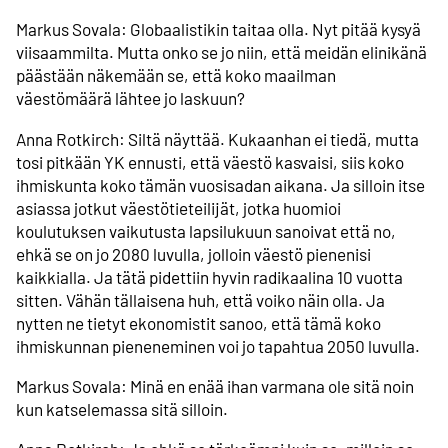
Markus Sovala: Globaalistikin taitaa olla. Nyt pitää kysyä
viisaammilta. Mutta onko se jo niin, että meidän elinikänä
päästään näkemään se, että koko maailman
väestömäärä lähtee jo laskuun?
Anna Rotkirch: Siltä näyttää. Kukaanhan ei tiedä, mutta
tosi pitkään YK ennusti, että väestö kasvaisi, siis koko
ihmiskunta koko tämän vuosisadan aikana. Ja silloin itse
asiassa jotkut väestötieteilijät, jotka huomioi
koulutuksen vaikutusta lapsilukuun sanoivat että no,
ehkä se on jo 2080 luvulla, jolloin väestö pienenisi
kaikkialla. Ja tätä pidettiin hyvin radikaalina 10 vuotta
sitten. Vähän tällaisena huh, että voiko näin olla. Ja
nytten ne tietyt ekonomistit sanoo, että tämä koko
ihmiskunnan pieneneminen voi jo tapahtua 2050 luvulla.
Markus Sovala: Minä en enää ihan varmana ole sitä noin
kun katselemassa sitä silloin.