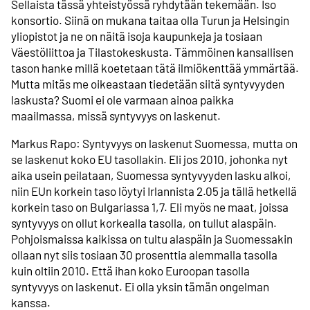
Sellaista tässä yhteistyössä ryhdytään tekemään. Iso
konsortio. Siinä on mukana taitaa olla Turun ja Helsingin
yliopistot ja ne on näitä isoja kaupunkeja ja tosiaan
Väestöliittoa ja Tilastokeskusta. Tämmöinen kansallisen
tason hanke millä koetetaan tätä ilmiökenttää ymmärtää.
Mutta mitäs me oikeastaan tiedetään siitä syntyvyyden
laskusta? Suomi ei ole varmaan ainoa paikka
maailmassa, missä syntyvyys on laskenut.
Markus Rapo: Syntyvyys on laskenut Suomessa, mutta on
se laskenut koko EU tasollakin. Eli jos 2010, johonka nyt
aika usein peilataan, Suomessa syntyvyyden lasku alkoi,
niin EUn korkein taso löytyi Irlannista 2.05 ja tällä hetkellä
korkein taso on Bulgariassa 1,7. Eli myös ne maat, joissa
syntyvyys on ollut korkealla tasolla, on tullut alaspäin.
Pohjoismaissa kaikissa on tultu alaspäin ja Suomessakin
ollaan nyt siis tosiaan 30 prosenttia alemmalla tasolla
kuin oltiin 2010. Että ihan koko Euroopan tasolla
syntyvyys on laskenut. Ei olla yksin tämän ongelman
kanssa.