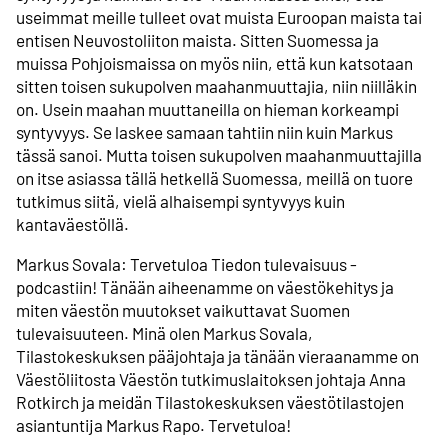
useimmat meille tulleet ovat muista Euroopan maista tai
entisen Neuvostoliiton maista. Sitten Suomessa ja
muissa Pohjoismaissa on myös niin, että kun katsotaan
sitten toisen sukupolven maahanmuuttajia, niin niilläkin
on. Usein maahan muuttaneilla on hieman korkeampi
syntyvyys. Se laskee samaan tahtiin niin kuin Markus
tässä sanoi. Mutta toisen sukupolven maahanmuuttajilla
on itse asiassa tällä hetkellä Suomessa, meillä on tuore
tutkimus siitä, vielä alhaisempi syntyvyys kuin
kantaväestöllä.
Markus Sovala: Tervetuloa Tiedon tulevaisuus -
podcastiin! Tänään aiheenamme on väestökehitys ja
miten väestön muutokset vaikuttavat Suomen
tulevaisuuteen. Minä olen Markus Sovala,
Tilastokeskuksen pääjohtaja ja tänään vieraanamme on
Väestöliitosta Väestön tutkimuslaitoksen johtaja Anna
Rotkirch ja meidän Tilastokeskuksen väestötilastojen
asiantuntija Markus Rapo. Tervetuloa!