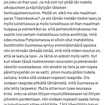
jos joku on ihan uusi. Ja mä voin nyt pitää tän todella
ulkopuolisen ja käyttäytyjän tällaisen
fanituspuheenvuoron. Meillä on, eikö me olla maailman
paras Tilastokeskus? Ja siis tämän meidän tiedon laatu ja
myös luotettavuus ja myös turvallisuus on ihan maailman
huippua ja esimerkiksi se, että perhetutkimuksessa me
saatiin tosi varhain mahdollisuus tutkia avoliittoja, mitä
edes muissa Pohjoismaissa ei silloin ollut mahdollista.
Avoliittoihin Suomessa syntyy enimmäismäärä lapsista
niin on hirveän tärkeää tietää, että mitä niiden muutos on,
että se laatu ja taso. Ja tämä on aidosti myös valtti. Nyt
kun ollaan tässä niukkenevien resurssien ja pienenevän
väestön vuosisadassa, niin ainakin se tieto ja sen nopea
päivittyvyyshän on se valtti, johon musta pitäisi todella
satsata, koska sillä voidaan nopeasti reagoida. Siis
voidaan reagoida pitkällä tähtäimellä, mitä Suomessa ei
olla tehty tarpeeksi. Mutta sitten kun tulee seuraava
kriisi, onko se sitten liittyen muuttoliikkeeseen tai liittyen
johonkin pandemiaan, niin voidaan nopeasti saada tietoa
ja toivottavasti sitten päättäjille. Tätä Väestöliitto halusi