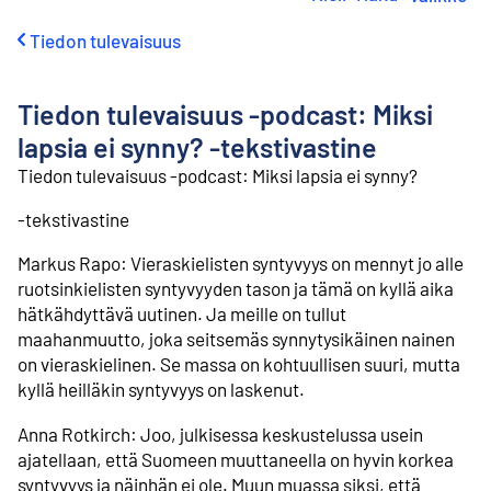
i
r
Tiedon tulevaisuus
r
y
s
Tiedon tulevaisuus -podcast: Miksi
i
s
lapsia ei synny? -tekstivastine
ä
Tiedon tulevaisuus -podcast: Miksi lapsia ei synny?
l
t
-tekstivastine
ö
ö
Markus Rapo: Vieraskielisten syntyvyys on mennyt jo alle
n
ruotsinkielisten syntyvyyden tason ja tämä on kyllä aika
hätkähdyttävä uutinen. Ja meille on tullut
maahanmuutto, joka seitsemäs synnytysikäinen nainen
on vieraskielinen. Se massa on kohtuullisen suuri, mutta
kyllä heilläkin syntyvyys on laskenut.
Anna Rotkirch: Joo, julkisessa keskustelussa usein
ajatellaan, että Suomeen muuttaneella on hyvin korkea
syntyvyys ja näinhän ei ole. Muun muassa siksi, että