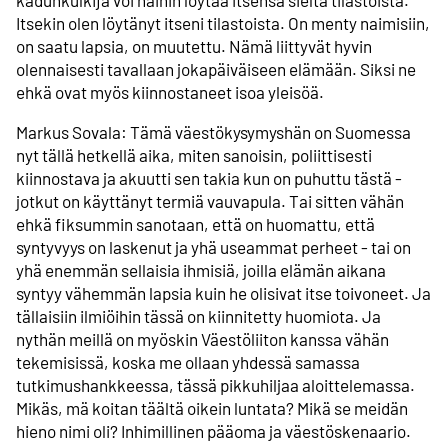
Itsekin olen löytänyt itseni tilastoista. On menty naimisiin,
on saatu lapsia, on muutettu. Nämä liittyvät hyvin
olennaisesti tavallaan jokapäiväiseen elämään. Siksi ne
ehkä ovat myös kiinnostaneet isoa yleisöä.
Markus Sovala: Tämä väestökysymyshän on Suomessa
nyt tällä hetkellä aika, miten sanoisin, poliittisesti
kiinnostava ja akuutti sen takia kun on puhuttu tästä -
jotkut on käyttänyt termiä vauvapula. Tai sitten vähän
ehkä fiksummin sanotaan, että on huomattu, että
syntyvyys on laskenut ja yhä useammat perheet - tai on
yhä enemmän sellaisia ihmisiä, joilla elämän aikana
syntyy vähemmän lapsia kuin he olisivat itse toivoneet. Ja
tällaisiin ilmiöihin tässä on kiinnitetty huomiota. Ja
nythän meillä on myöskin Väestöliiton kanssa vähän
tekemisissä, koska me ollaan yhdessä samassa
tutkimushankkeessa, tässä pikkuhiljaa aloittelemassa.
Mikäs, mä koitan täältä oikein luntata? Mikä se meidän
hieno nimi oli? Inhimillinen pääoma ja väestöskenaario.