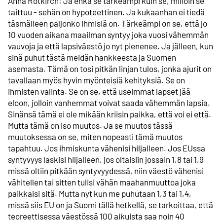
Anna Rotkirch: Ja ehkä se tärkeämpi kuin se, milloin se
taittuu - sehän on hypoteettinen. Ja kukaanhan ei tiedä
täsmälleen paljonko ihmisiä on. Tärkeämpi on se, että jo
10 vuoden aikana maailman syntyy joka vuosi vähemmän
vauvoja ja että lapsiväestö jo nyt pienenee. Ja jälleen, kun
sinä puhut tästä meidän hankkeesta ja Suomen
asemasta. Tämä on tosi pitkän linjan tulos, jonka ajurit on
tavallaan myös hyvin myönteisiä kehityksiä. Se on
ihmisten valinta. Se on se, että useimmat lapset jää
eloon, jolloin vanhemmat voivat saada vähemmän lapsia.
Sinänsä tämä ei ole mikään kriisin paikka, että voi ei että.
Mutta tämä on iso muutos. Ja se muutos tässä
muutoksessa on se, miten nopeasti tämä muutos
tapahtuu. Jos ihmiskunta vähenisi hiljalleen. Jos EUssa
syntyvyys laskisi hiljalleen, jos oltaisiin jossain 1,8 tai 1,9
missä oltiin pitkään syntyvyydessä, niin väestö vähenisi
vähitellen tai sitten tulisi vähän maahanmuuttoa joka
paikkaisi sitä. Mutta nyt kun me puhutaan 1,3 tai 1,4,
missä siis EU on ja Suomi tällä hetkellä, se tarkoittaa, että
teoreettisessa väestössä 100 aikuista saa noin 40