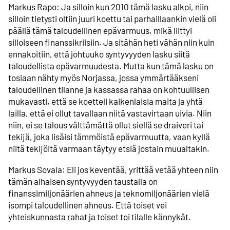
Markus Rapo: Ja silloin kun 2010 tämä lasku alkoi, niin
silloin tietysti oltiin juuri koettu tai parhaillaankin vielä oli
päällä tämä taloudellinen epävarmuus, mikä liittyi
silloiseen finanssikriisiin. Ja sitähän heti vähän niin kuin
ennakoitiin, että johtuuko syntyvyyden lasku siitä
taloudellista epävarmuudesta. Mutta kun tämä lasku on
tosiaan nähty myös Norjassa, jossa ymmärtääkseni
taloudellinen tilanne ja kassassa rahaa on kohtuullisen
mukavasti, että se koetteli kaikenlaisia maita ja yhtä
lailla, että ei ollut tavallaan niitä vastavirtaan uivia. Niin
niin, ei se talous välttämättä ollut siellä se draiveri tai
tekijä, joka lisäisi tämmöistä epävarmuutta, vaan kyllä
niitä tekijöitä varmaan täytyy etsiä jostain muualtakin.
Markus Sovala: Eli jos keventää, yrittää vetää yhteen niin
tämän alhaisen syntyvyyden taustalla on
finanssimiljonäärien ahneus ja teknomiljonäärien vielä
isompi taloudellinen ahneus. Että toiset vei
yhteiskunnasta rahat ja toiset toi tilalle kännykät.