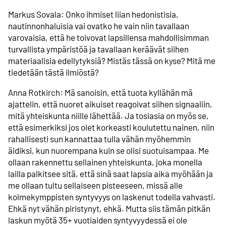
Markus Sovala: Onko ihmiset liian hedonistisia,
nautinnonhaluisia vai ovatko he vain niin tavallaan
varovaisia, että he toivovat lapsillensa mahdollisimman
turvallista ympäristöä ja tavallaan keräävät siihen
materiaalisia edellytyksiä? Mistäs tässä on kyse? Mitä me
tiedetään tästä ilmiöstä?
Anna Rotkirch: Mä sanoisin, että tuota kyllähän mä
ajattelin, että nuoret aikuiset reagoivat siihen signaaliin,
mitä yhteiskunta niille lähettää. Ja tosiasia on myös se,
että esimerkiksi jos olet korkeasti koulutettu nainen, niin
rahallisesti sun kannattaa tulla vähän myöhemmin
äidiksi, kun nuorempana kuin se olisi suotuisampaa. Me
ollaan rakennettu sellainen yhteiskunta, joka monella
lailla palkitsee sitä, että sinä saat lapsia aika myöhään ja
me ollaan tultu sellaiseen pisteeseen, missä alle
kolmekymppisten syntyvyys on laskenut todella vahvasti.
Ehkä nyt vähän piristynyt, ehkä. Mutta siis tämän pitkän
laskun myötä 35+ vuotiaiden syntyvyydessä ei ole