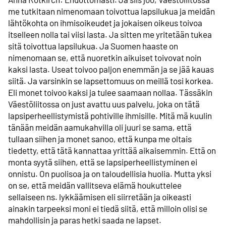
me tutkitaan nimenomaan toivottua lapsilukua ja meidän
lähtökohta on ihmisoikeudet ja jokaisen oikeus toivoa
itselleen nolla tai viisi lasta. Ja sitten me yritetään tukea
sitä toivottua lapsilukua. Ja Suomen haaste on
nimenomaan se, että nuoretkin aikuiset toivovat noin
kaksi lasta. Useat toivoo paljon enemmän ja se jää kauas
siitä. Ja varsinkin se lapsettomuus on meillä tosi korkea.
Eli monet toivoo kaksi ja tulee saamaan nollaa. Tässäkin
Väestöliitossa on just avattu uus palvelu, joka on tätä
lapsiperheellistymistä pohtiville ihmisille. Mitä mä kuulin
tänään meidän aamukahvilla oli juuri se sama, että
tullaan siihen ja monet sanoo, että kunpa me oltais
tiedetty, että tätä kannattaa yrittää aikaisemmin. Että on
monta syytä siihen, että se lapsiperheellistyminen ei
onnistu. On puolisoa ja on taloudellisia huolia. Mutta yksi
on se, että meidän vallitseva elämä houkuttelee
sellaiseen ns. lykkäämisen eli siirretään ja oikeasti
ainakin tarpeeksi moni ei tiedä siitä, että milloin olisi se
mahdollisin ja paras hetki saada ne lapset.