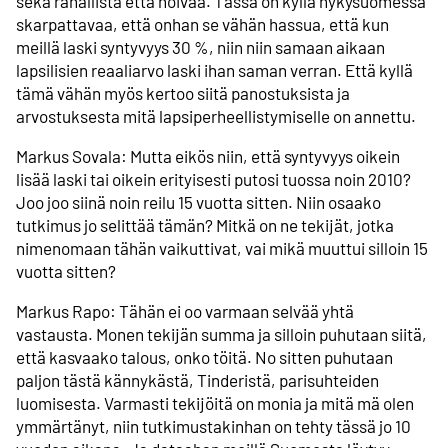
sekä rahallista että hoivaa. Tässä on kyllä nykysuomessa
skarpattavaa, että onhan se vähän hassua, että kun
meillä laski syntyvyys 30 %, niin niin samaan aikaan
lapsilisien reaaliarvo laski ihan saman verran. Että kyllä
tämä vähän myös kertoo siitä panostuksista ja
arvostuksesta mitä lapsiperheellistymiselle on annettu.
Markus Sovala: Mutta eikös niin, että syntyvyys oikein
lisää laski tai oikein erityisesti putosi tuossa noin 2010?
Joo joo siinä noin reilu 15 vuotta sitten. Niin osaako
tutkimus jo selittää tämän? Mitkä on ne tekijät, jotka
nimenomaan tähän vaikuttivat, vai mikä muuttui silloin 15
vuotta sitten?
Markus Rapo: Tähän ei oo varmaan selvää yhtä
vastausta. Monen tekijän summa ja silloin puhutaan siitä,
että kasvaako talous, onko töitä. No sitten puhutaan
paljon tästä kännykästä, Tinderistä, parisuhteiden
luomisesta. Varmasti tekijöitä on monia ja mitä mä olen
ymmärtänyt, niin tutkimustakinhan on tehty tässä jo 10