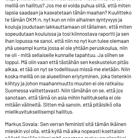
meillä on hallitus? Jos me ei voida puhua siitä, että miten
lapsia saadaan ja kasvatetaan tähän maahan? Kuulitteko
te tämän OKM:n, nyt kun on niin alhainen syntyvyys ja
kouluja joudutaan lakkauttamaan oli tällainen, että miten
sopeudutaan kouluissa ja tosi kiinnostava raportti ja sen
ihan lopussa ne sanoi, että niin no nyt kun tulee olemaan
yhä useampi kunta jossa ei ole yhtään peruskoulua, niin
ne oli - mitä sellaiselle kunnalle tapahtuu. Ja siihen se
loppui. Mä olin vaan että tästähän sen keskustelun pitäs
alkaa, et tää on nyt se todellisuus missä me eletään. Niin
koska meillä on se alueellinen eriytyminen, joka tietenkin
kiihtyy ja johon maahanmuutto muuten ei ole ratkaisu
Suomessa valitettavasti. Niin tämähän on se, että jos
sanotaan, että tämä on asia mihin hallituksella ei ole
mitään välineitä. Sitten mä sanoin, että pitäisikö olla
mielikuvituksellisempi hallitus.
Markus Sovala: Sen verran feministi sitä tämän ikäinen
mieskin voi olla, että kyllä mä aika nopeasti koettaisin
päästä ilmiöön kiinni mitä sanotaan raskaussyrjinnäksi.