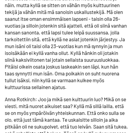
näin, mutta kyllä se sitten on vähän myös kulttuurinen
tekijä ja vähän mitä mä sanoisin uskallustekijä. Mä olen
saanut itse oman ensimmäisen lapseni - taisin olla 26-
vuotias ja silloin jotenkin sitä ajatteli, että oli siinä vanhan
kansan sanonta, että lapsi tulee leipä suussansa, jolla
tarkoitettiin sitä, että kyllä ne asiat jotenkin järjestyy. Ja
mun isäni oli taisi olla 23-vuotias kun mä synnyin ja mun
isoisäkään ei kyllä vanha ollut. Kyllä hänkin oli jotakin
siinä kaksiviitonen tai jotain sellaista suuruusluokkaa.
Pitäisi oikein osata joskus laskeakin sen läpi, kun hän
taas synnytti mun isän. Oma poikakin on suht nuorena
tullut isäksi, niin kyllä se varmaan kulkee myös
kulttuurissa sellainen ajatus.
Anna Rotkirch: Joo ja mikä sen kulttuurin luo? Mikä on se
viesti, mitä nuoret aikuiset saa? Kyllä mä sillä lailla, että
se on myös ympäröivän yhteiskunnan. Että onko sulla se
olo, että just tämä kantaa. Te uskalsitte silloin ja aika
pitkään oli ne sukupolvet, että tuo leivän. Saan sitä tukea,