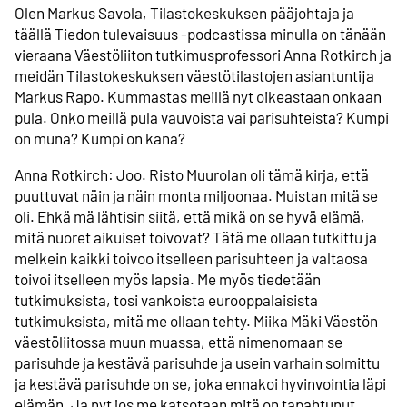
Olen Markus Savola, Tilastokeskuksen pääjohtaja ja
täällä Tiedon tulevaisuus -podcastissa minulla on tänään
vieraana Väestöliiton tutkimusprofessori Anna Rotkirch ja
meidän Tilastokeskuksen väestötilastojen asiantuntija
Markus Rapo. Kummastas meillä nyt oikeastaan onkaan
pula. Onko meillä pula vauvoista vai parisuhteista? Kumpi
on muna? Kumpi on kana?
Anna Rotkirch: Joo. Risto Muurolan oli tämä kirja, että
puuttuvat näin ja näin monta miljoonaa. Muistan mitä se
oli. Ehkä mä lähtisin siitä, että mikä on se hyvä elämä,
mitä nuoret aikuiset toivovat? Tätä me ollaan tutkittu ja
melkein kaikki toivoo itselleen parisuhteen ja valtaosa
toivoi itselleen myös lapsia. Me myös tiedetään
tutkimuksista, tosi vankoista eurooppalaisista
tutkimuksista, mitä me ollaan tehty. Miika Mäki Väestön
väestöliitossa muun muassa, että nimenomaan se
parisuhde ja kestävä parisuhde ja usein varhain solmittu
ja kestävä parisuhde on se, joka ennakoi hyvinvointia läpi
elämän. Ja nyt jos me katsotaan mitä on tapahtunut