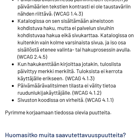
päivämäärien tekstien kontrasti ei ole taustaväriin
nähden riittävä. (WCAG 1.4.3)
Katalogissa on sen sisältämään aineistoon
kohdistuva haku, mutta ei palvelun sivuihin
kohdistuvaa hakua eikä sivukarttaa. Katalogissa on
kuitenkin vain kolme varsinaista sivua, ja iso osa
sisällöstä etenee valinta- tai hakuprosessin avulla.
(WCAG 2.4.5)
Kun hakukenttään kirjoittaa jotakin, tuloslista
päivittyy merkki merkiltä. Tuloksista ei kerrota
käyttäjälle erikseen. (WCAG 4.1.3)
Päivämäärävalitsimen tilasta ei välity tietoa
ruudunlukijakäyttäjälle. (WCAG 4.1.2)
Sivuston koodissa on virheitä. (WCAG 4.1.1)
Pyrimme korjaamaan tiedossa olevia puutteita.
Huomasitko muita saavutettavuuspuutteita?