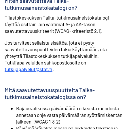
Miten saavutettava Taika-
tutkimusaineistokatalogi on?
Tilastokeskuksen Taika-tutkimusaineistokatalogi
täyttää osittain lain vaatimat A- ja AA-tason
saavutettavuuskriteerit (WCAG-kriteeristö 2.1).
Jos tarvitset sellaista sisältöä, jota et pysty
saavutettavuuspuutteiden takia käyttämään, ota
yhteyttä Tilastokeskuksen tutkijapalveluihin.
Tutkijapalveluiden sähköpostiosoite on
tutkijapalvelut@stat.fi
.
Mitä saavutettavuuspuutteita Taika-
tutkimusaineistokatalogissa on?
Rajausvalikossa päivämäärän oikeasta muodosta
annetaan ohje vasta päivämäärän syöttämiskentän
jälkeen. (WCAG 1.3.2)
Päivämäärävalitsimessa painikkeiden tekstien ja