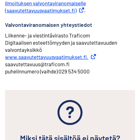
ilmoituksen valvontaviranomaiselle
(saavutettavuusvaatimukset.fi)
Ulkoinen linkki
.
Valvontaviranomaisen yhteystiedot
Liikenne- ja viestintävirasto Traficom
Digitaalisen esteettömyyden ja saavutettavuuden
valvontayksikkö
www.saavutettavuusvaatimukset.fi.
Ulkoinen linkki
saavutettavuus@traficom.fi
puhelinnumero (vaihde) 029 534 5000
Miksi tätä sisältöä ei näytetä?