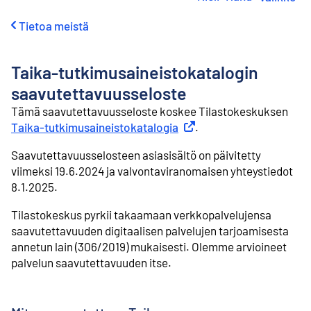
i
r
Tietoa meistä
r
y
s
Taika-tutkimusaineistokatalogin
i
s
saavutettavuusseloste
ä
Tämä saavutettavuusseloste koskee Tilastokeskuksen
l
Taika-tutkimusaineistokatalogia
Ulkoinen linkki
.
t
ö
Saavutettavuusselosteen asiasisältö on päivitetty
ö
n
viimeksi 19.6.2024 ja valvontaviranomaisen yhteystiedot
8.1.2025.
Tilastokeskus pyrkii takaamaan verkkopalvelujensa
saavutettavuuden digitaalisen palvelujen tarjoamisesta
annetun lain (306/2019) mukaisesti. Olemme arvioineet
palvelun saavutettavuuden itse.