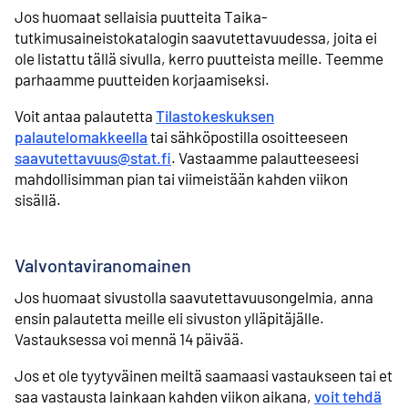
Jos huomaat sellaisia puutteita Taika-
tutkimusaineistokatalogin saavutettavuudessa, joita ei
ole listattu tällä sivulla, kerro puutteista meille. Teemme
parhaamme puutteiden korjaamiseksi.
Voit antaa palautetta
Tilastokeskuksen
palautelomakkeella
tai sähköpostilla osoitteeseen
saavutettavuus@stat.fi
. Vastaamme palautteeseesi
mahdollisimman pian tai viimeistään kahden viikon
sisällä.
Valvontaviranomainen
Jos huomaat sivustolla saavutettavuusongelmia, anna
ensin palautetta meille eli sivuston ylläpitäjälle.
Vastauksessa voi mennä 14 päivää.
Jos et ole tyytyväinen meiltä saamaasi vastaukseen tai et
saa vastausta lainkaan kahden viikon aikana,
voit tehdä