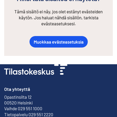
Tämä sisältö ei näy, jos olet estänyt evästeiden
käytön. Jos haluat nähdä sisällön, tarkista
evästeasetuksesi.
Muokkaa evästeasetuksia
Ota yhteyttä
Opastinsilta 12
Ulkoinen linkki
00520 Helsinki
Vaihde 029 551 1000
Tietopalvelu 029 551 2220