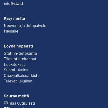
info@stat.fi
Kysy meiltä
Neuvonta ja tietopalvelu
Medialle
Löydä nopeasti
StatFin-tietokanta
Ulkoinen linkki
Tilastotietokannat
Luokitukset
Suomi lukuina
Otos-julkaisuarkisto
Ulkoinen linkki
Tulevat julkaisut
Seuraa meitä
Tilaa uutisviesti
Ulkoinen linkki