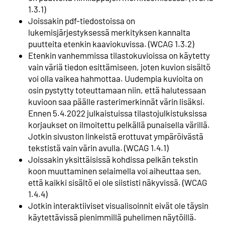
1.3.1)
Joissakin pdf-tiedostoissa on
lukemisjärjestyksessä merkityksen kannalta
puutteita etenkin kaaviokuvissa. (WCAG 1.3.2)
Etenkin vanhemmissa tilastokuvioissa on käytetty
vain väriä tiedon esittämiseen, joten kuvion sisältö
voi olla vaikea hahmottaa. Uudempia kuvioita on
osin pystytty toteuttamaan niin, että halutessaan
kuvioon saa päälle rasterimerkinnät värin lisäksi.
Ennen 5.4.2022 julkaistuissa tilastojulkistuksissa
korjaukset on ilmoitettu pelkällä punaisella värillä.
Jotkin sivuston linkeistä erottuvat ympäröivästä
tekstistä vain värin avulla. (WCAG 1.4.1)
Joissakin yksittäisissä kohdissa pelkän tekstin
koon muuttaminen selaimella voi aiheuttaa sen,
että kaikki sisältö ei ole siististi näkyvissä. (WCAG
1.4.4)
Jotkin interaktiiviset visualisoinnit eivät ole täysin
käytettävissä pienimmillä puhelimen näytöillä.