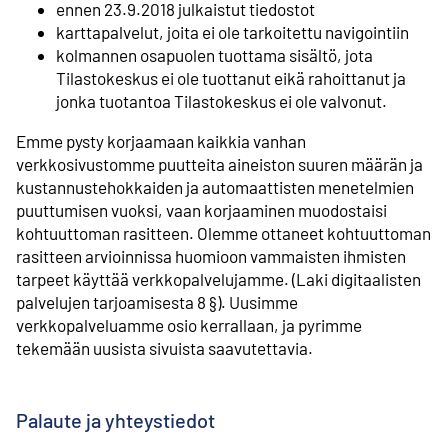
ennen 23.9.2018 julkaistut tiedostot
karttapalvelut, joita ei ole tarkoitettu navigointiin
kolmannen osapuolen tuottama sisältö, jota
Tilastokeskus ei ole tuottanut eikä rahoittanut ja
jonka tuotantoa Tilastokeskus ei ole valvonut.
Emme pysty korjaamaan kaikkia vanhan
verkkosivustomme puutteita aineiston suuren määrän ja
kustannustehokkaiden ja automaattisten menetelmien
puuttumisen vuoksi, vaan korjaaminen muodostaisi
kohtuuttoman rasitteen. Olemme ottaneet kohtuuttoman
rasitteen arvioinnissa huomioon vammaisten ihmisten
tarpeet käyttää verkkopalvelujamme. (Laki digitaalisten
palvelujen tarjoamisesta 8 §). Uusimme
verkkopalveluamme osio kerrallaan, ja pyrimme
tekemään uusista sivuista saavutettavia.
Palaute ja yhteystiedot