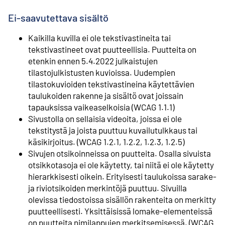
Ei-saavutettava sisältö
Kaikilla kuvilla ei ole tekstivastineita tai
tekstivastineet ovat puutteellisia. Puutteita on
etenkin ennen 5.4.2022 julkaistujen
tilastojulkistusten kuvioissa. Uudempien
tilastokuvioiden tekstivastineina käytettävien
taulukoiden rakenne ja sisältö ovat joissain
tapauksissa vaikeaselkoisia (WCAG 1.1.1)
Sivustolla on sellaisia videoita, joissa ei ole
tekstitystä ja joista puuttuu kuvailutulkkaus tai
käsikirjoitus. (WCAG 1.2.1, 1.2.2, 1.2.3, 1.2.5)
Sivujen otsikoinneissa on puutteita. Osalla sivuista
otsikkotasoja ei ole käytetty, tai niitä ei ole käytetty
hierarkkisesti oikein. Erityisesti taulukoissa sarake-
ja riviotsikoiden merkintöjä puuttuu. Sivuilla
olevissa tiedostoissa sisällön rakenteita on merkitty
puutteellisesti. Yksittäisissä lomake-elementeissä
on puutteita nimilappujen merkitsemisessä. (WCAG