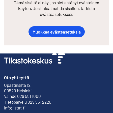
Tämä sisältö ei näy, jos olet estänyt evästeiden
käytön. Jos haluat nähdä sisällön, tarkista
evästeasetuksesi.
Muokkaa evästeasetuksia
Ota yhteyttä
Opastinsilta 12
Ulkoinen linkki
00520 Helsinki
Vaihde 029 551 1000
Tietopalvelu 029 551 2220
info@stat.fi