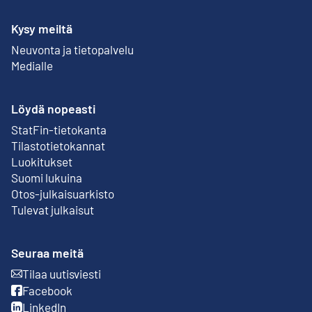
Kysy meiltä
Neuvonta ja tietopalvelu
Medialle
Löydä nopeasti
StatFin-tietokanta
Ulkoinen linkki
Tilastotietokannat
Luokitukset
Suomi lukuina
Otos-julkaisuarkisto
Ulkoinen linkki
Tulevat julkaisut
Seuraa meitä
Tilaa uutisviesti
Ulkoinen linkki
Facebook
Ulkoinen linkki
LinkedIn