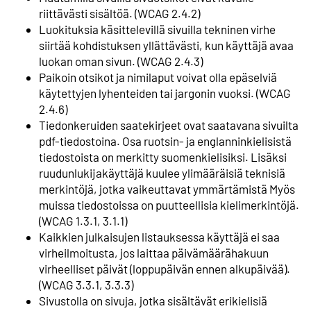
riittävästi sisältöä. (WCAG 2.4.2)
Luokituksia käsittelevillä sivuilla tekninen virhe
siirtää kohdistuksen yllättävästi, kun käyttäjä avaa
luokan oman sivun. (WCAG 2.4.3)
Paikoin otsikot ja nimilaput voivat olla epäselviä
käytettyjen lyhenteiden tai jargonin vuoksi. (WCAG
2.4.6)
Tiedonkeruiden saatekirjeet ovat saatavana sivuilta
pdf-tiedostoina. Osa ruotsin- ja englanninkielisistä
tiedostoista on merkitty suomenkielisiksi. Lisäksi
ruudunlukijakäyttäjä kuulee ylimääräisiä teknisiä
merkintöjä, jotka vaikeuttavat ymmärtämistä Myös
muissa tiedostoissa on puutteellisia kielimerkintöjä.
(WCAG 1.3.1, 3.1.1)
Kaikkien julkaisujen listauksessa käyttäjä ei saa
virheilmoitusta, jos laittaa päivämäärähakuun
virheelliset päivät (loppupäivän ennen alkupäivää).
(WCAG 3.3.1, 3.3.3)
Sivustolla on sivuja, jotka sisältävät erikielisiä