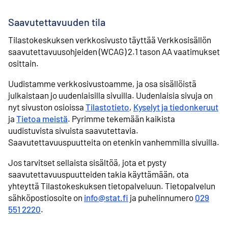
Saavutettavuuden tila
Tilastokeskuksen verkkosivusto täyttää Verkkosisällön
saavutettavuusohjeiden (WCAG) 2.1 tason AA vaatimukset
osittain.
Uudistamme verkkosivustoamme, ja osa sisällöistä
julkaistaan jo uudenlaisilla sivuilla. Uudenlaisia sivuja on
nyt sivuston osioissa
Tilastotieto
,
Kyselyt ja tiedonkeruut
ja
Tietoa meistä
. Pyrimme tekemään kaikista
uudistuvista sivuista saavutettavia.
Saavutettavuuspuutteita on etenkin vanhemmilla sivuilla.
Jos tarvitset sellaista sisältöä, jota et pysty
saavutettavuuspuutteiden takia käyttämään, ota
yhteyttä Tilastokeskuksen tietopalveluun. Tietopalvelun
sähköpostiosoite on
info@stat.fi
ja puhelinnumero
029
551 2220
.