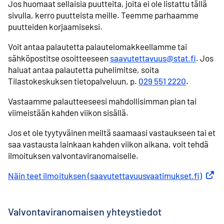
Jos huomaat sellaisia puutteita, joita ei ole listattu tällä
sivulla, kerro puutteista meille. Teemme parhaamme
puutteiden korjaamiseksi.
Voit antaa palautetta palautelomakkeellamme tai
sähköpostitse osoitteeseen
saavutettavuus@stat.fi
. Jos
haluat antaa palautetta puhelimitse, soita
Tilastokeskuksen tietopalveluun, p.
029 551 2220
.
Vastaamme palautteeseesi mahdollisimman pian tai
viimeistään kahden viikon sisällä.
Jos et ole tyytyväinen meiltä saamaasi vastaukseen tai et
saa vastausta lainkaan kahden viikon aikana, voit tehdä
ilmoituksen valvontaviranomaiselle.
Näin teet ilmoituksen (saavutettavuusvaatimukset.fi)
Ulkoin
Valvontaviranomaisen yhteystiedot