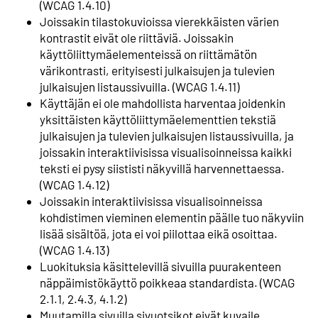
(WCAG 1.4.10)
Joissakin tilastokuvioissa vierekkäisten värien
kontrastit eivät ole riittäviä. Joissakin
käyttöliittymäelementeissä on riittämätön
värikontrasti, erityisesti julkaisujen ja tulevien
julkaisujen listaussivuilla. (WCAG 1.4.11)
Käyttäjän ei ole mahdollista harventaa joidenkin
yksittäisten käyttöliittymäelementtien tekstiä
julkaisujen ja tulevien julkaisujen listaussivuilla, ja
joissakin interaktiivisissa visualisoinneissa kaikki
teksti ei pysy siististi näkyvillä harvennettaessa.
(WCAG 1.4.12)
Joissakin interaktiivisissa visualisoinneissa
kohdistimen vieminen elementin päälle tuo näkyviin
lisää sisältöä, jota ei voi piilottaa eikä osoittaa.
(WCAG 1.4.13)
Luokituksia käsittelevillä sivuilla puurakenteen
näppäimistökäyttö poikkeaa standardista. (WCAG
2.1.1, 2.4.3, 4.1.2)
Muutamilla sivuilla sivuotsikot eivät kuvaile