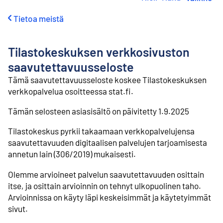
i
r
Tietoa meistä
r
y
s
Tilastokeskuksen verkkosivuston
i
s
saavutettavuusseloste
ä
Tämä saavutettavuusseloste koskee Tilastokeskuksen
l
verkkopalvelua osoitteessa stat.fi.
t
ö
Tämän selosteen asiasisältö on päivitetty 1.9.2025
ö
n
Tilastokeskus pyrkii takaamaan verkkopalvelujensa
saavutettavuuden digitaalisen palvelujen tarjoamisesta
annetun lain (306/2019) mukaisesti.
Olemme arvioineet palvelun saavutettavuuden osittain
itse, ja osittain arvioinnin on tehnyt ulkopuolinen taho.
Arvioinnissa on käyty läpi keskeisimmät ja käytetyimmät
sivut.