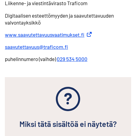
Liikenne- ja viestintävirasto Traficom
Digitaalisen esteettömyyden ja saavutettavuuden
valvontayksikkö
www.saavutettavuusvaatimukset.fi
Ulkoinen linkki
saavutettavuus@traficom.fi
puhelinnumero (vaihde)
029 534 5000
Miksi tätä sisältöä ei näytetä?