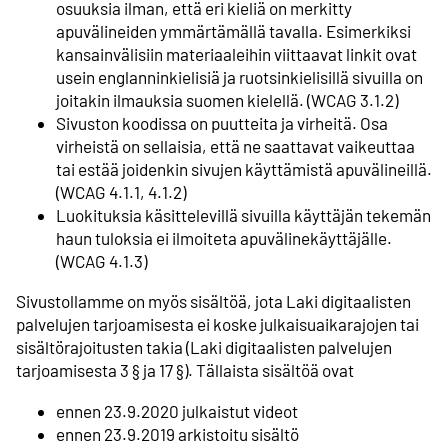
osuuksia ilman, että eri kieliä on merkitty
apuvälineiden ymmärtämällä tavalla. Esimerkiksi
kansainvälisiin materiaaleihin viittaavat linkit ovat
usein englanninkielisiä ja ruotsinkielisillä sivuilla on
joitakin ilmauksia suomen kielellä. (WCAG 3.1.2)
Sivuston koodissa on puutteita ja virheitä. Osa
virheistä on sellaisia, että ne saattavat vaikeuttaa
tai estää joidenkin sivujen käyttämistä apuvälineillä.
(WCAG 4.1.1, 4.1.2)
Luokituksia käsittelevillä sivuilla käyttäjän tekemän
haun tuloksia ei ilmoiteta apuvälinekäyttäjälle.
(WCAG 4.1.3)
Sivustollamme on myös sisältöä, jota Laki digitaalisten
palvelujen tarjoamisesta ei koske julkaisuaikarajojen tai
sisältörajoitusten takia (Laki digitaalisten palvelujen
tarjoamisesta 3 § ja 17 §). Tällaista sisältöä ovat
ennen 23.9.2020 julkaistut videot
ennen 23.9.2019 arkistoitu sisältö