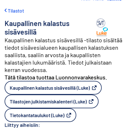
i
r
Tilastot
r
y
Kaupallinen kalastus
s
i
Tuottaja: Luo
sisävesillä
s
Kaupallinen kalastus sisävesillä -tilasto sisältää
ä
l
tiedot sisävesialueen kaupallisen kalastuksen
t
saaliista, saaliin arvosta ja kaupallisten
ö
kalastajien lukumääristä. Tiedot julkaistaan
ö
kerran vuodessa.
n
Tätä tilastoa tuottaa Luonnonvarakeskus.
Kaupallinen kalastus sisävesillä (Luke)
Ulkoinen linkki
Tilastojen julkistamiskalenteri (Luke)
Ulkoinen linkki
Tietokantataulukot (Luke)
Ulkoinen linkki
Liittyy aiheisiin: