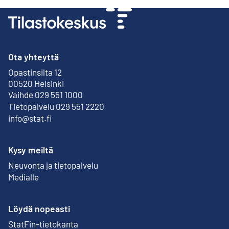
Ota yhteyttä
Opastinsilta 12
Ulkoinen linkki
00520 Helsinki
Vaihde 029 551 1000
Tietopalvelu 029 551 2220
info@stat.fi
Kysy meiltä
Neuvonta ja tietopalvelu
Medialle
Löydä nopeasti
StatFin-tietokanta