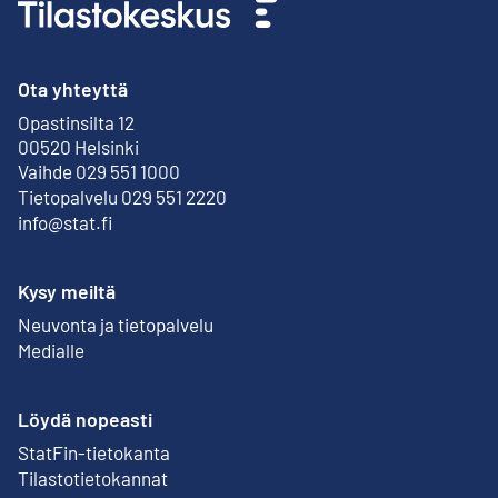
Ota yhteyttä
Opastinsilta 12
Ulkoinen linkki
00520 Helsinki
Vaihde 029 551 1000
Tietopalvelu 029 551 2220
info@stat.fi
Kysy meiltä
Neuvonta ja tietopalvelu
Medialle
Löydä nopeasti
StatFin-tietokanta
Ulkoinen linkki
Tilastotietokannat