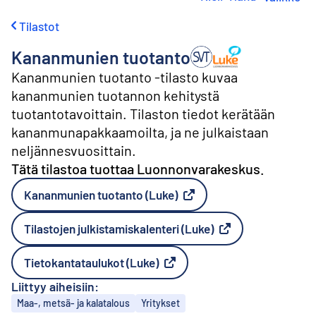
i
r
Tilastot
r
y
Kananmunien tuotanto
s
Tuottaja: Luonnonvarak
i
Kananmunien tuotanto -tilasto kuvaa
s
kananmunien tuotannon kehitystä
ä
tuotantotavoittain. Tilaston tiedot kerätään
l
t
kananmunapakkaamoilta, ja ne julkaistaan
ö
neljännesvuosittain.
ö
Tätä tilastoa tuottaa Luonnonvarakeskus.
n
Kananmunien tuotanto (Luke)
Ulkoinen linkki
Tilastojen julkistamiskalenteri (Luke)
Ulkoinen linkki
Tietokantataulukot (Luke)
Ulkoinen linkki
Liittyy aiheisiin:
Aiheet
Maa-, metsä- ja kalatalous
Yritykset