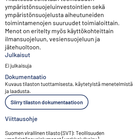
ympäristönsuojeluinvestointien sekä
ympäristönsuojelusta aiheutuneiden
toimintamenojen suuruudet toimialoittain.
Menot on eritelty myös käyttökohteittain
ilmansuojeluun, vesiensuojeluun ja
jätehuoltoon.
Julkaisut
Ei julkaisuja
Dokumentaatio
Kuvaus tilaston tuottamisesta, käytetyistä menetelmistä
ja laadusta
.
Siirry tilaston dokumentaatioon
Viittausohje
Suomen virallinen tilasto (SVT)
:
Teollisuuden
ympäristönsuojelumenot
[
verkkojulkaisu
].