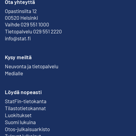
Ota yhteyttä
Opastinsilta 12
Ulkoinen linkki
00520 Helsinki
Vaihde 029 551 1000
Tietopalvelu 029 551 2220
info@stat.fi
Kysy meiltä
Neuvonta ja tietopalvelu
Medialle
Löydä nopeasti
StatFin-tietokanta
Ulkoinen linkki
Tilastotietokannat
Luokitukset
Suomi lukuina
Otos-julkaisuarkisto
Ulkoinen linkki
Tulevat julkaisut