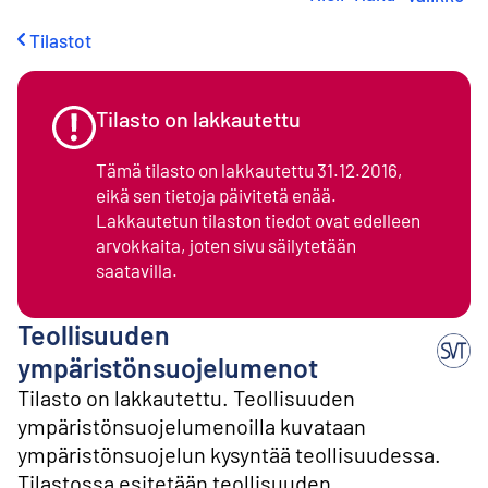
i
r
Tilastot
r
y
s
i
Tilasto on lakkautettu
s
ä
Tämä tilasto on lakkautettu 31.12.2016,
l
eikä sen tietoja päivitetä enää.
t
Lakkautetun tilaston tiedot ovat edelleen
ö
ö
arvokkaita, joten sivu säilytetään
n
saatavilla.
Teollisuuden
ympäristönsuojelumenot
Tilasto on lakkautettu. Teollisuuden
ympäristönsuojelumenoilla kuvataan
ympäristönsuojelun kysyntää teollisuudessa.
Tilastossa esitetään teollisuuden