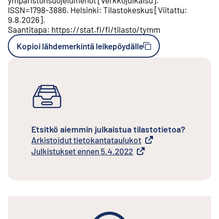
ISSN=
1798-3886
.
Helsinki
:
Tilastokeskus
[
Viitattu
:
9.8.2026
].
Saantitapa
:
https://stat.fi/fi/tilasto/tymm
Kopioi lähdemerkintä leikepöydälle
Etsitkö aiemmin julkaistua tilastotietoa?
Arkistoidut tietokantataulukot
Ulkoinen linkki
Julkistukset ennen 5.4.2022
Ulkoinen linkki