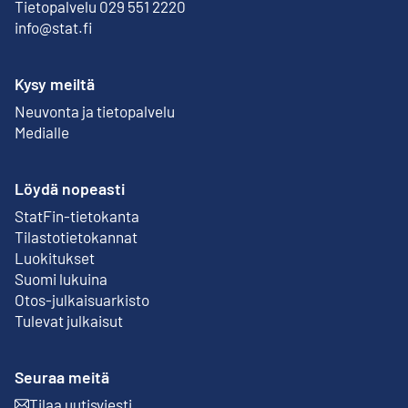
Tietopalvelu 029 551 2220
info@stat.fi
Kysy meiltä
Neuvonta ja tietopalvelu
Medialle
Löydä nopeasti
StatFin-tietokanta
Ulkoinen linkki
Tilastotietokannat
Luokitukset
Suomi lukuina
Otos-julkaisuarkisto
Ulkoinen linkki
Tulevat julkaisut
Seuraa meitä
Tilaa uutisviesti