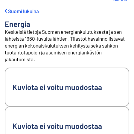
i
r
Suomi lukuina
r
y
Energia
s
i
Keskeisiä tietoja Suomen energiankulutuksesta ja sen
s
lähteistä 1960-luvulta lähtien. Tilastot havainnollistavat
ä
energian kokonaiskulutuksen kehitystä sekä sähkön
l
tuotantotapojen ja asumisen energiankäytön
t
jakautumista.
ö
ö
n
Kuviota ei voitu muodostaa
Kuviota ei voitu muodostaa