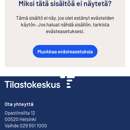
Miksi tätä sisältöä ei näytetä?
Tämä sisältö ei näy, jos olet estänyt evästeiden
käytön. Jos haluat nähdä sisällön, tarkista
evästeasetuksesi.
Muokkaa evästeasetuksia
Ota yhteyttä
Opastinsilta 12
Ulkoinen linkki
00520 Helsinki
Vaihde 029 551 1000