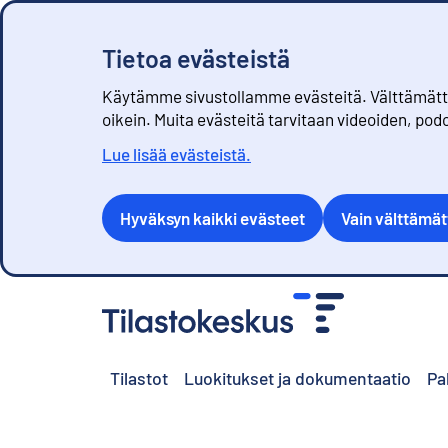
Tietoa evästeistä
Käytämme sivustollamme evästeitä. Välttämättöm
oikein. Muita evästeitä tarvitaan videoiden, pod
Lue lisää evästeistä.
Hyväksyn kaikki evästeet
Vain välttämä
S
i
i
r
Tilastot
Luokitukset ja dokumentaatio
Pa
r
y
s
i