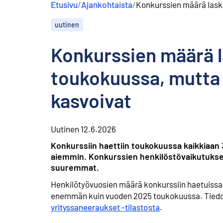
Etusivu
/
Ajankohtaista
/
Konkurssien määrä lask
s
ä
uutinen
l
t
ö
Konkurssien määrä l
ö
n
toukokuussa, mutta
kasvoivat
Uutinen
12.6.2026
Konkurssiin haettiin toukokuussa kaikkiaan 
aiemmin. Konkurssien henkilöstövaikutukset
suuremmat.
Henkilötyövuosien määrä konkurssiin haetuissa yr
enemmän kuin vuoden 2025 toukokuussa. Tiedot
yrityssaneeraukset -tilastosta
.