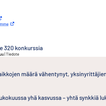
koinen linkki
stamme
Ulkoinen linkki
le 320 konkurssia
kuu
|
Tiedote
aikkojen määrä vähentynyt, yksinyrittäjie
kokuussa yhä kasvussa – yhtä synkkiä lu