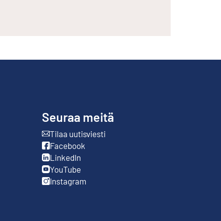
Seuraa meitä
Tilaa uutisviesti
Ulkoinen linkki
Facebook
Ulkoinen linkki
LinkedIn
Ulkoinen linkki
YouTube
Ulkoinen linkki
Instagram
Ulkoinen linkki