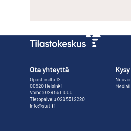
Ota yhteyttä
Kysy
Opastinsilta 12
Neuvont
Ulkoinen linkki
00520 Helsinki
Mediall
Vaihde 029 551 1000
Tietopalvelu 029 551 2220
info@stat.fi