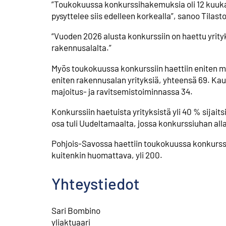
”Toukokuussa konkurssihakemuksia oli 12 kuuka
pysyttelee siis edelleen korkealla”, sanoo Tilas
“Vuoden 2026 alusta konkurssiin on haettu yrity
rakennusalalta.”
Myös toukokuussa konkurssiin haettiin eniten mui
eniten rakennusalan yrityksiä, yhteensä 69. Kaup
majoitus- ja ravitsemistoiminnassa 34.
Konkurssiin haetuista yrityksistä yli 40 % sijai
osa tuli Uudeltamaalta, jossa konkurssiuhan all
Pohjois-Savossa haettiin toukokuussa konkurssii
kuitenkin huomattava, yli 200.
Yhteystiedot
Sari Bombino
⁠⁠yliaktuaari