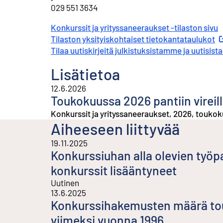
⁠029 551 3634
Konkurssit ja yrityssaneeraukset -tilaston sivu
⁠⁠Tilaston yksityiskohtaiset tietokantataulukot
Ul
⁠⁠⁠Tilaa uutiskirjeitä julkistuksistamme ja uutisi
Lisätietoa
12.6.2026
Toukokuussa 2026 pantiin vireil
Konkurssit ja yrityssaneeraukset, 2026, touko
Aiheeseen liittyvää
19.11.2025
Konkurssiuhan alla olevien työp
konkurssit lisääntyneet
Uutinen
13.6.2025
Konkurssihakemusten määrä tou
viimeksi vuonna 1996