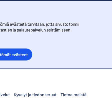
iä evästeitä tarvitaan, jotta sivusto toimii
castien ja palautepalvelun esittämiseen.
ttömät evästeet
lvelut
Kyselyt ja tiedonkeruut
Tietoa meistä