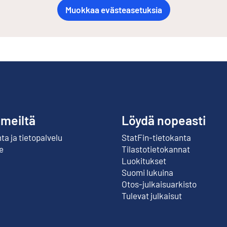
Muokkaa evästeasetuksia
 meiltä
Löydä nopeasti
a ja tietopalvelu
StatFin-tietokanta
Ulkoinen linkki
e
Tilastotietokannat
Luokitukset
Suomi lukuina
Otos-julkaisuarkisto
Ulkoinen linkki
Tulevat julkaisut