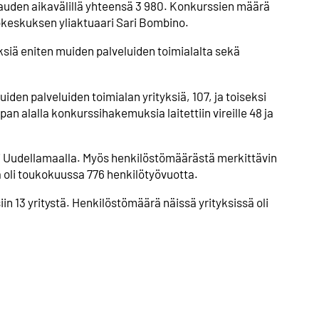
uden aikavälillä yhteensä 3 980. Konkurssien määrä
tokeskuksen yliaktuaari Sari Bombino.
ksiä eniten muiden palveluiden toimialalta sekä
den palveluiden toimialan yrityksiä, 107, ja toiseksi
an alalla konkurssihakemuksia laitettiin vireille 48 ja
tsi Uudellamaalla. Myös henkilöstömäärästä merkittävin
a oli toukokuussa 776 henkilötyövuotta.
n 13 yritystä. Henkilöstömäärä näissä yrityksissä oli