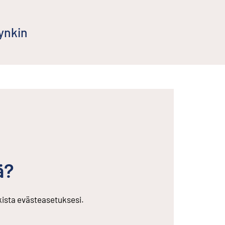
ynkin
ä?
rkista evästeasetuksesi.