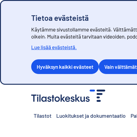
Tietoa evästeistä
Käytämme sivustollamme evästeitä. Välttämättöm
oikein. Muita evästeitä tarvitaan videoiden, pod
Lue lisää evästeistä.
Hyväksyn kaikki evästeet
Vain välttämä
S
i
i
r
Tilastot
Luokitukset ja dokumentaatio
Pa
r
y
s
i