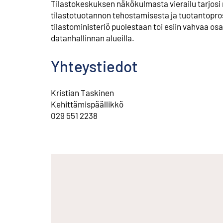
Tilastokeskuksen näkökulmasta vierailu tarjosi
tilastotuotannon tehostamisesta ja tuotantopro
tilastoministeriö puolestaan toi esiin vahvaa o
datanhallinnan alueilla.
Yhteystiedot
Kristian Taskinen
⁠Kehittämispäällikkö
⁠029 551 2238