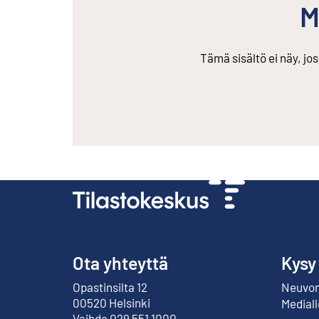
M
Tämä sisältö ei näy, jo
Ota yhteyttä
Kysy
Opastinsilta 12
Neuvont
Ulkoinen linkki
00520 Helsinki
Mediall
Vaihde 029 551 1000