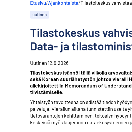
Etusivu
/
Ajankohtaista
/
Tilastokeskus vahvistaa
s
ä
uutinen
l
t
ö
Tilastokeskus vahvi
ö
n
Data- ja tilastomini
Uutinen
12.6.2026
Tilastokeskus isännöi tällä viikolla arvovalta
sekä Korean suurlähetystön johtoa vieraili H
allekirjoitettiin Memorandum of Understandin
tiivistämiselle.
Yhteistyön tavoitteena on edistää tiedon hyödyntä
palveluja. Vierailun aikana tunnistettiin useita 
tietovarantojen kehittäminen, tekoälyn hyödyn
keskeisiä myös laajemmin dataekosysteemien ja