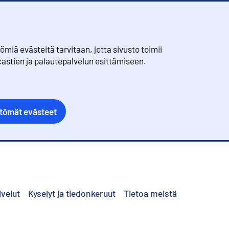
iä evästeitä tarvitaan, jotta sivusto toimii
castien ja palautepalvelun esittämiseen.
ttömät evästeet
lvelut
Kyselyt ja tiedonkeruut
Tietoa meistä