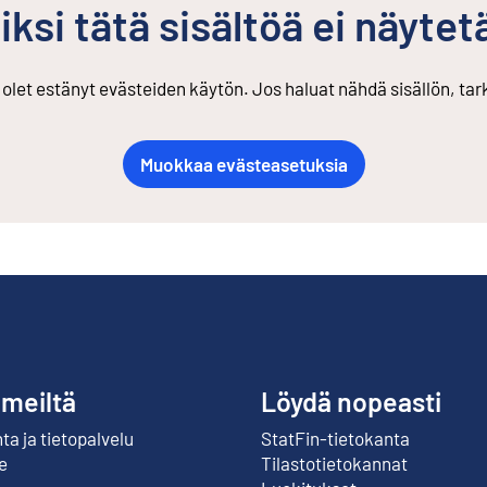
iksi tätä sisältöä ei näytet
s olet estänyt evästeiden käytön. Jos haluat nähdä sisällön, ta
Muokkaa evästeasetuksia
 meiltä
Löydä nopeasti
a ja tietopalvelu
StatFin-tietokanta
Ulkoinen linkki
e
Tilastotietokannat