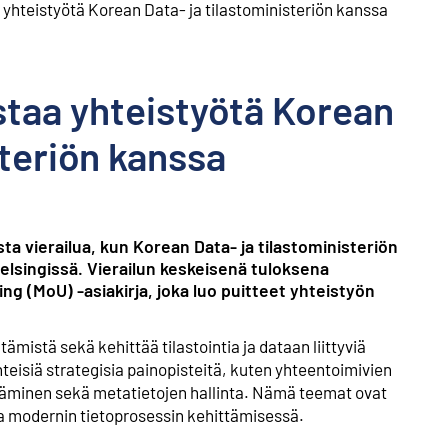
 yhteistyötä Korean Data- ja tilastoministeriön kanssa
staa yhteistyötä Korean
steriön kanssa
ista vierailua, kun Korean Data- ja tilastoministeriön
elsingissä. Vierailun keskeisenä tuloksena
g (MoU) -asiakirja, joka luo puitteet yhteistyön
mistä sekä kehittää tilastointia ja dataan liittyviä
yhteisiä strategisia painopisteitä, kuten yhteentoimivien
täminen sekä metatietojen hallinta. Nämä teemat ovat
 modernin tietoprosessin kehittämisessä.