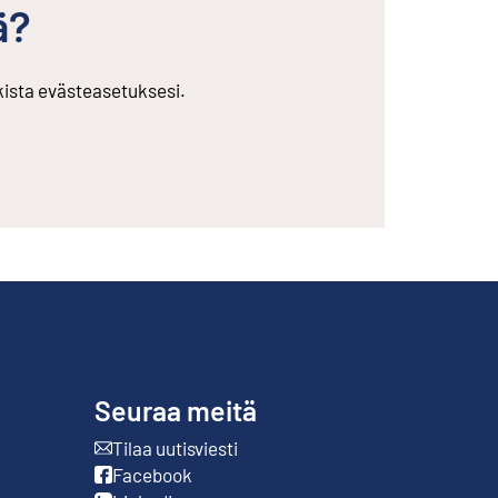
ä?
rkista evästeasetuksesi.
Seuraa meitä
Tilaa uutisviesti
Ulkoinen linkki
Facebook
Ulkoinen linkki