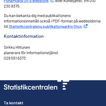
PunaMusta Oy:s webbutik
Extern länk
eller kundtjänst, tfn 010
230 8375.
Du kan bekanta dig med publikationens
informationsinnehåll också i PDF-format på webbsidorna
till
Statistikcentralens publikationsarkiv Otos
Extern länk
.
Kontaktinformation
Sirkku Hiltunen
⁠planerare för informationstjänst
⁠029 551 6373
Ta kontakt