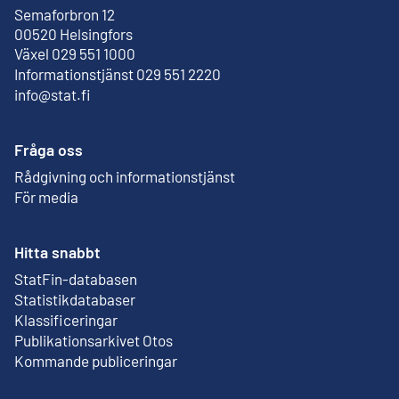
Semaforbron 12
Extern länk
00520 Helsingfors
Växel 029 551 1000
Informationstjänst 029 551 2220
info@stat.fi
Fråga oss
Rådgivning och informationstjänst
För media
Hitta snabbt
StatFin-databasen
Extern länk
Statistikdatabaser
Klassificeringar
Publikationsarkivet Otos
Extern länk
Kommande publiceringar