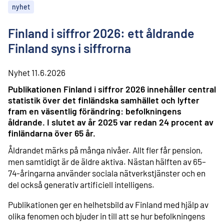
l
nyhet
i
n
n
Finland i siffror 2026: ett åldrande
e
Finland syns i siffrorna
h
å
l
Nyhet
11.6.2026
l
Publikationen Finland i siffror 2026 innehåller central
statistik över det finländska samhället och lyfter
fram en väsentlig förändring: befolkningens
åldrande. I slutet av år 2025 var redan 24 procent av
finländarna över 65 år.
Åldrandet märks på många nivåer. Allt fler får pension,
men samtidigt är de äldre aktiva. Nästan hälften av 65–
74-åringarna använder sociala nätverkstjänster och en
del också generativ artificiell intelligens.
Publikationen ger en helhetsbild av Finland med hjälp av
olika fenomen och bjuder in till att se hur befolkningens