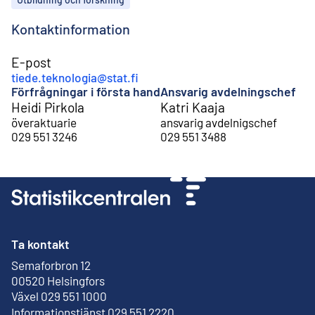
Kontaktinformation
E-post
tiede.teknologia@stat.fi
Förfrågningar i första hand
Ansvarig avdelningschef
Heidi Pirkola
Katri Kaaja
överaktuarie
ansvarig avdelnigschef
029 551 3246
029 551 3488
Ta kontakt
Semaforbron 12
Extern länk
00520 Helsingfors
Växel 029 551 1000
Informationstjänst 029 551 2220