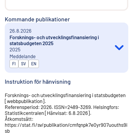
Kommande publikationer
26.8.2026
Forsknings- och utvecklingsfinansiering i
statsbudgeten 2025
2025
Meddelande
Publiceras på
FI
SV
EN
Instruktion för hänvisning
Forsknings- och utvecklingsfinansiering i statsbudgeten
[
webbpublikation
].
Referensperiod
:
2026
.
ISSN=
2489-3269
.
Helsingfors
:
Statistikcentralen
[
Hänvisat
:
6.8.2026
].
Åtkomstsätt
:
https://stat.fi/sv/publikation/cmfqnpk7e0yr907uouths9i
sb