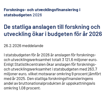
l
i
Forsknings- och utvecklingsfinansiering i
n
n
statsbudgeten
2026
e
h
De statliga anslagen till forskning och
å
utveckling ökar i budgeten för år 2026
l
l
26.2.2026
meddelande
I statsbudgeten för år 2026 är anslagen för forsknings-
och utvecklingsverksamhet totalt 3 121,6 miljoner euro.
Enligt Statistikcentralen ökar anslagen för forsknings-
och utvecklingsverksamhet i statsbudgeten med 263,7
miljoner euro, vilket motsvarar omkring 9 procent jämfört
med år 2025. Den statliga forskningsfinansieringens
andel av bruttonationalprodukten är uppskattningsvis
omkring 1,08 procent.