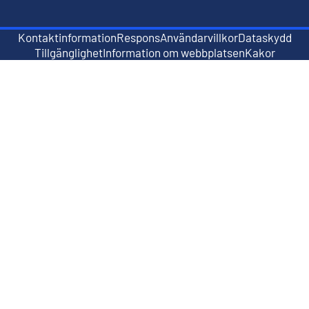
Kontaktinformation
Respons
Användarvillkor
Dataskydd
Extern länk
Extern länk
Tillgänglighet
Information om webbplatsen
Kakor
Extern länk
Extern länk
Extern länk