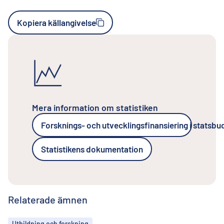
Kopiera källangivelse
Mera information om statistiken
Forsknings- och utvecklingsfinansiering i statsb
Statistikens dokumentation
Relaterade ämnen
Ämnen
Utbildning och forskning