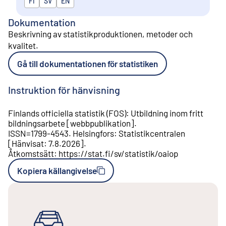
FI
SV
EN
Dokumentation
Beskrivning av statistikproduktionen, metoder och
kvalitet
.
Gå till dokumentationen för statistiken
Instruktion för hänvisning
Finlands officiella statistik (FOS)
:
Utbildning inom fritt
bildningsarbete
[
webbpublikation
].
ISSN=
1799-4543
.
Helsingfors
:
Statistikcentralen
[
Hänvisat
:
7.8.2026
].
Åtkomstsätt
:
https://stat.fi/sv/statistik/oaiop
Kopiera källangivelse