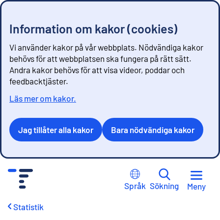
Information om kakor (cookies)
Vi använder kakor på vår webbplats. Nödvändiga kakor
behövs för att webbplatsen ska fungera på rätt sätt.
Andra kakor behövs för att visa videor, poddar och
feedbacktjäster.
Läs mer om kakor.
Jag tillåter alla kakor
Bara nödvändiga kakor
G
å
Språk
Sökning
Meny
t
i
Statistik
l