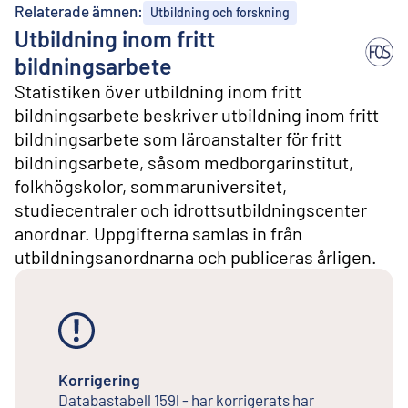
l
Relaterade ämnen:
Utbildning och forskning
i
Utbildning inom fritt
n
n
bildningsarbete
e
Statistiken över utbildning inom fritt
h
å
bildningsarbete beskriver utbildning inom fritt
l
bildningsarbete som läroanstalter för fritt
l
bildningsarbete, såsom medborgarinstitut,
folkhögskolor, sommaruniversitet,
studiecentraler och idrottsutbildningscenter
anordnar. Uppgifterna samlas in från
utbildningsanordnarna och publiceras årligen.
Korrigering
Databastabell 159l - har korrigerats har