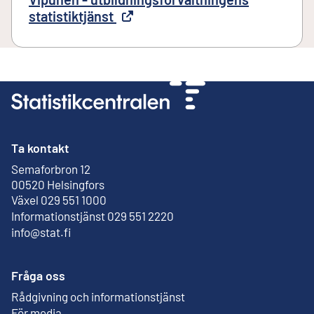
statistiktjänst
Extern länk
Ta kontakt
Semaforbron 12
Extern länk
00520 Helsingfors
Växel 029 551 1000
Informationstjänst 029 551 2220
info@stat.fi
Fråga oss
Rådgivning och informationstjänst
För media