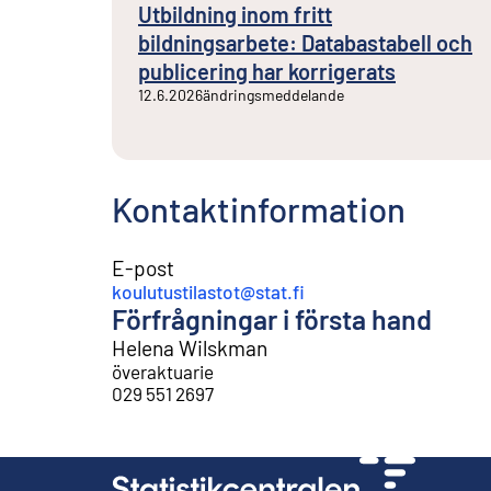
Utbildning inom fritt
bildningsarbete: Databastabell och
publicering har korrigerats
12.6.2026
ändringsmeddelande
Kontaktinformation
E-post
koulutustilastot@stat.fi
Förfrågningar i första hand
Helena Wilskman
överaktuarie
029 551 2697