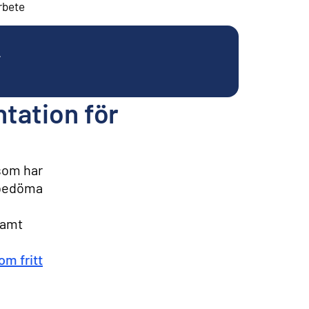
arbete
.
tation för
 som har
t bedöma
samt
om fritt