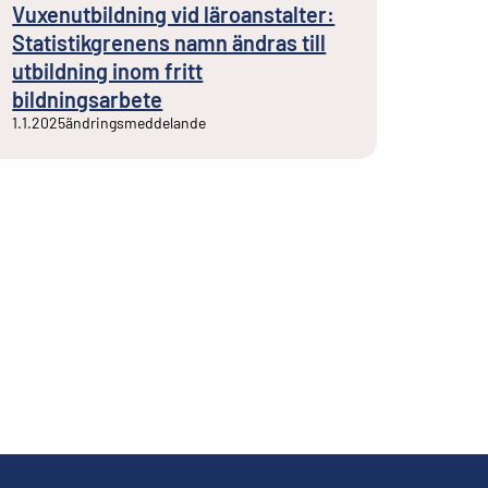
Vuxenutbildning vid läroanstalter:
Statistikgrenens namn ändras till
utbildning inom fritt
bildningsarbete
1.1.2025
ändringsmeddelande