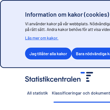
Information om kakor (cookies)
Vi använder kakor på vår webbplats. Nödvändiga
på rätt sätt. Andra kakor behövs för att visa vid
Läs mer om kakor.
Jag tillåter alla kakor
Bara nödvändiga k
G
å
t
i
All statistik
Klassificeringar och dokument
l
l
i
n