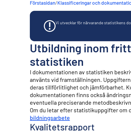
Förstasidan
/
Klassificeringar och dokumentati
n
e
h
å
Vi utvecklar för närvarande statistikens dok
l
l
Utbildning inom frit
statistiken
I dokumentationen av statistiken beskriv
använts vid framställningen. Uppgifterna 
deras tillförlitlighet och jämförbarhet. 
dokumentationen finns också ändringsm
eventuella preciserande metodbeskrivn
Om du letar efter statistikuppgifter om de
bildningsarbete
Kvalitetsrapport