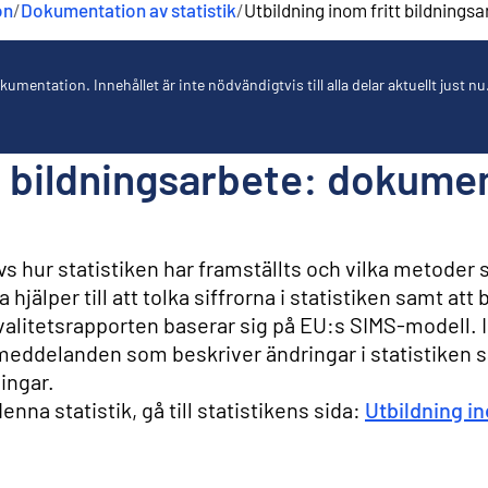
on
/
Dokumentation av statistik
/
Utbildning inom fritt bildnings
umentation. Innehållet är inte nödvändigtvis till alla delar aktuellt just nu
t bildningsarbete: dokumen
s hur statistiken har framställts och vilka metoder
hjälper till att tolka siffrorna i statistiken samt at
Kvalitetsrapporten baserar sig på EU:s SIMS-modell. I
eddelanden som beskriver ändringar i statistiken 
ingar.
nna statistik, gå till statistikens sida:
Utbildning in