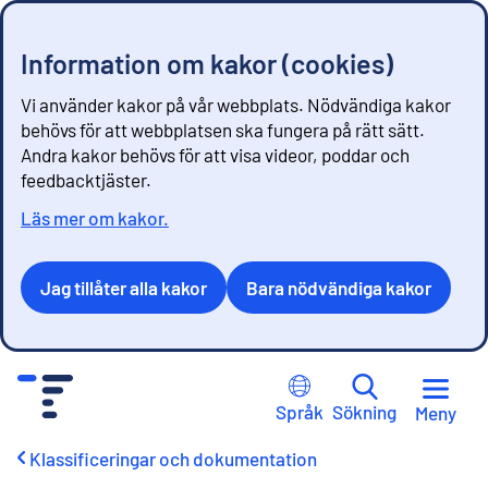
Information om kakor (cookies)
Vi använder kakor på vår webbplats. Nödvändiga kakor
behövs för att webbplatsen ska fungera på rätt sätt.
Andra kakor behövs för att visa videor, poddar och
feedbacktjäster.
Läs mer om kakor.
Jag tillåter alla kakor
Bara nödvändiga kakor
G
å
Språk
Sökning
Meny
t
i
Klassificeringar och dokumentation
l