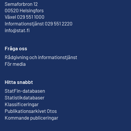
Semaforbron 12
Extern länk
00520 Helsingfors
Växel 029 551 1000
Informationstjänst 029 551 2220
info@stat.fi
Fråga oss
Rådgivning och informationstjänst
För media
Hitta snabbt
StatFin-databasen
Extern länk
Statistikdatabaser
Klassificeringar
Publikationsarkivet Otos
Extern länk
Kommande publiceringar