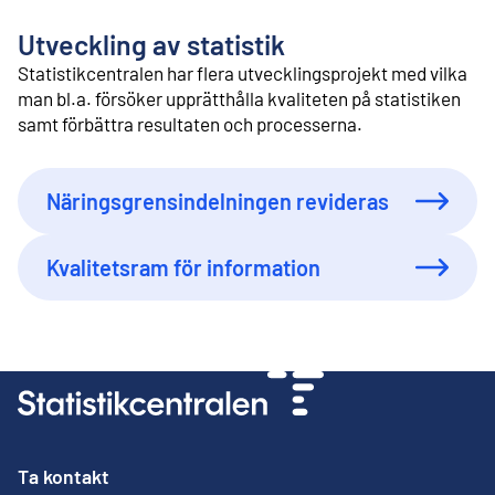
l
i
Utveckling av statistik
n
n
Statistikcentralen har flera utvecklingsprojekt med vilka
e
man bl.a. försöker upprätthålla kvaliteten på statistiken
h
samt förbättra resultaten och processerna.
å
l
l
Näringsgrensindelningen revideras
Kvalitetsram för information
Ta kontakt